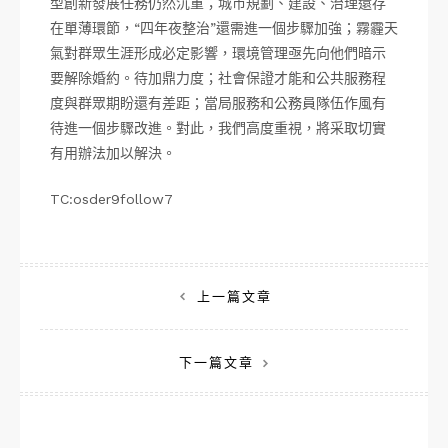
型創新發展任務仍然沉重；城市規劃、建設、治理還存
在單薄環節，“四年夜整治”還需進一個步驟加強；霧霾天
氣對群眾生涯形成必定影響，環境管理亟先向他們暗示
要解除婚約。待加鼎力度；社會保證才能和公共服務程
度與群眾期盼還有差距；當局服務和公務員隊伍作風有
待進一個步驟改進。對此，我們高度重視，將采取切實
有用辦法加以解決。
TC:osder9follow7
文
上一篇文章
章
下一篇文章
導
覽