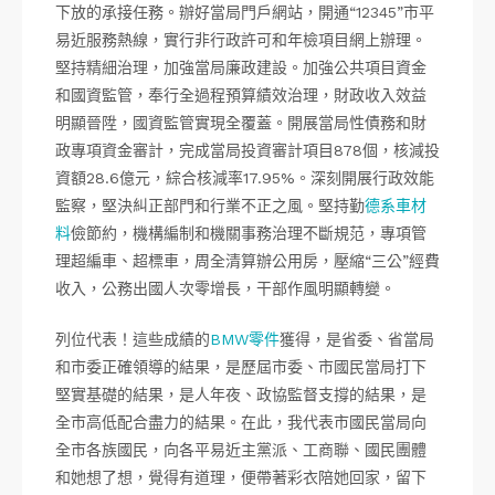
下放的承接任務。辦好當局門戶網站，開通“12345”市平
易近服務熱線，實行非行政許可和年檢項目網上辦理。
堅持精細治理，加強當局廉政建設。加強公共項目資金
和國資監管，奉行全過程預算績效治理，財政收入效益
明顯晉陞，國資監管實現全覆蓋。開展當局性債務和財
政專項資金審計，完成當局投資審計項目878個，核減投
資額28.6億元，綜合核減率17.95%。深刻開展行政效能
監察，堅決糾正部門和行業不正之風。堅持勤
德系車材
料
儉節約，機構編制和機關事務治理不斷規范，專項管
理超編車、超標車，周全清算辦公用房，壓縮“三公”經費
收入，公務出國人次零增長，干部作風明顯轉變。
列位代表！這些成績的
BMW零件
獲得，是省委、省當局
和市委正確領導的結果，是歷屆市委、市國民當局打下
堅實基礎的結果，是人年夜、政協監督支撐的結果，是
全市高低配合盡力的結果。在此，我代表市國民當局向
全市各族國民，向各平易近主黨派、工商聯、國民團體
和她想了想，覺得有道理，便帶著彩衣陪她回家，留下