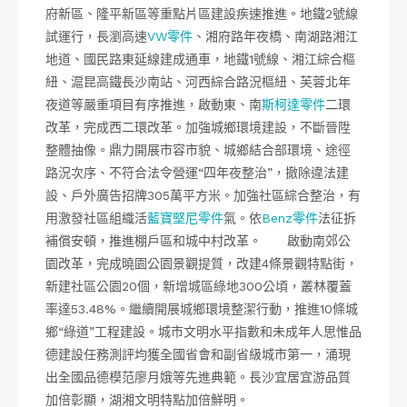
府新區、隆平新區等重點片區建設疾速推進。地鐵2號線
試運行，長瀏高速
VW零件
、湘府路年夜橋、南湖路湘江
地道、國民路東延線建成通車，地鐵1號線、湘江綜合樞
紐、滬昆高鐵長沙南站、河西綜合路況樞紐、芙蓉北年
夜道等嚴重項目有序推進，啟動東、南
斯柯達零件
二環
改革，完成西二環改革。加強城鄉環境建設，不斷晉陞
整體抽像。鼎力開展市容市貌、城鄉結合部環境、途徑
路況次序、不符合法令營運“四年夜整治”，撤除違法建
設、戶外廣告招牌305萬平方米。加強社區綜合整治，有
用激發社區組織活
藍寶堅尼零件
氣。依
Benz零件
法征拆
補償安頓，推進棚戶區和城中村改革。 啟動南郊公
園改革，完成曉園公園景觀提質，改建4條景觀特點街，
新建社區公園20個，新增城區綠地300公頃，叢林覆蓋
率達53.48%。繼續開展城鄉環境整潔行動，推進10條城
鄉“綠道”工程建設。城市文明水平指數和未成年人思惟品
德建設任務測評均獲全國省會和副省級城市第一，涌現
出全國品德模范廖月娥等先進典範。長沙宜居宜游品質
加倍彰顯，湖湘文明特點加倍鮮明。