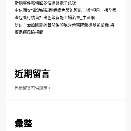
斯德零件報價回多個提醒電子訊號
中信國安“電池級碳酸鋰綠色節能智能工場”項目上榜全國
查包養行情首批出色級智能工場名單_中國網
研討：治療關節痛苦悲傷的氨秀傳醫院體檢基葡萄糖 與
癡呆癥風險相關
近期留言
尚無留言可供顯示。
彙整