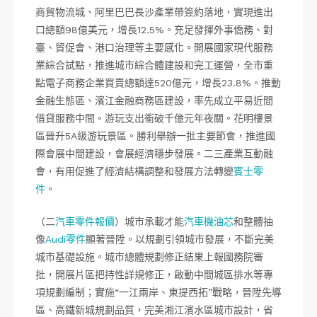
商貿物流城、阿里巴巴長沙產業帶簽約落地，實現進出
口總額98億美元，增長12.5%。充足發揮外事僑務、對
臺、貿促會、港口治理等主要感化。開展國家現代服務
業綜合試點，推進城市綜合體建設和完工運營，全市重
點電子商務企業買賣總額達520億元，增長23.8%。推動
金融生態區、濱江金融商務區建設，率先成立平易近間
借貸服務中間。游玩支出衝破千億元年夜關。花明樓景
區晉升5A級游玩景區。勝利舉辦一批主要節會，推進國
際會展中間建設，會展經濟穩步發展。二三產業互動融
會，有用促進了經濟結構調整和發展方法轉變
賓士零
件
。
（二
汽車零件報價
）城市承載才能
汽車機油芯
和整體抽
像
Audi零件
顯著晉陞。以規劃引領城市發展，不斷完美
城市基礎設施。城市總體規劃修正結果上報國務院審
批，開展片區把持性詳規修正，啟動中間城區排水等專
項規劃編制；實施“一江兩岸、東提西拓”戰略，晉陞先導
區、高鐵新城規劃品質，完美湘江濱水區城市設計，省