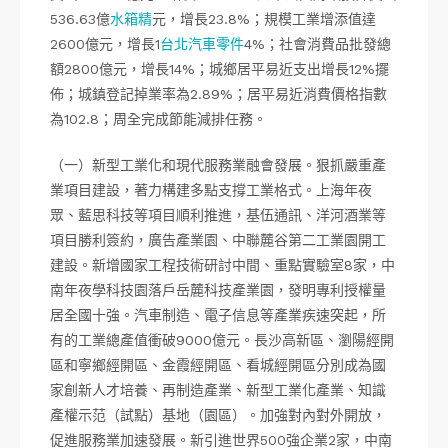
536.63億
水箱精
元，增長23.8%；規模工業增添值達
2600億元，增長1
台北汽車零件
4%；社會消費品批發總
額2800億元，增長14%；城鄉居平易近支出增長12%擺
佈；城鎮登記掉業率為2.89%；居平易近消費價格指數
為102.8；周全完成節能減排任務。
（一）新型工業化和現代服務業融會發展。狠抓嚴重產
業項目建設，著力構建多點支撐工業格式。上海年夜
眾、藍思科技等項目順利推進，基伍通訊、洋河酒業等
項目勝利簽約，廣告產業園、中聯麓谷第二工業園開工
建設。新增國家工程技術研討中間、重點實驗室8家，中
南年夜學科技園落戶岳麓科技產業園，發明專利授權量
居全國十強。汽車制造、電子信息等產業疾速突起，所
有的工業總產值衝破9000億元。長沙高新區、瀏陽經開
區和寧鄉經開區、金霞經開區、看城經開區分別成為國
家創新人才培養、再制造產業、新型工業化產業、知識
產權示范（試點）基地（園區）。加強對內對外開放，
促進服務業加速發展。新引進世界500強企業2家，中南