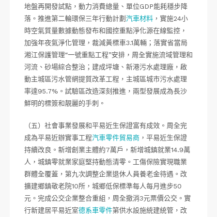
地盤再開發試點，動力消費總量、單位GDP能耗穩步降
落。推進第二輪環保三年行動計劃
汽車材料
，實施24小
時空氣質量數據動態發布和國控重點淨化源在線監控，
加強年夜氣淨化管理，裁減黃標車3.1萬輛；落實省當局
湘江保護管理“一號重點工程”安排，周全實施流域管理和
河流、砂場綜合整治；建成坪塘、新港污水處理廠，啟
動主城區污水管網提質改革工程，主城區城市污水處理
率達95.7%。試驗區改造深刻推進，兩型發展成為長沙
鮮明的標簽和靚麗的手刺。
（五）社會事業發展和平易近生保證富有成效。周全完
成為平易近辦實事工程
汽車零件貿易商
，平易近生保證
持續改良。新增創業主體約7萬戶，新增城鎮就業14.9萬
人，城鎮零就業家庭堅持動態清零。工傷保險實現職業
群體全覆蓋，第九次調整企業退休人員養老金待遇。改
擴建鄉鎮敬老院10所，城鄉低保標準每人每月進步50
元。完成公交企業整合重組，周全撤消3元票價公交。實
行新建居平易近室
德系車零件
第供水設施統建統管，改