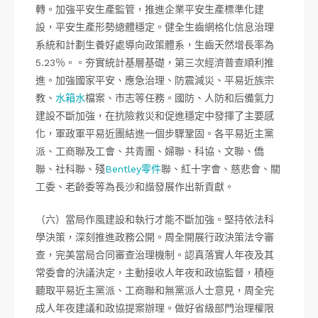
轉。加強平安生產監管，推進企業平安生產標準化建
設，平安生產形勢總體穩定。健全生齒網格化信息治理
系統和計劃生養好處導向政策體系，生齒天然增長率為
5.23％。。夯實統計基層基礎，第三次經濟普查順利推
進。加強國家平安、應急治理、防震減災、平易近族宗
教、
水箱水
檔案、市志等任務。國防、人防和后備氣力
建設不斷加強，在抗險救災和促進穩定中發揮了主要感
化，軍政軍平易近團結進一個步驟鞏固。各平易近主黨
派、工商聯及工會、共青團、婦聯、科協、文聯、僑
聯、社科聯、殘
Bentley零件
聯、紅十字會、慈悲會、關
工委、老齡委等為長沙和諧發展作出新貢獻。
（六）當局作風建設和執行才能不斷加強。堅持依法科
學決策，深刻推進政務公開。周全開展行政決策法令審
查，完美當局合同審查治理機制。認真落實人年夜及其
常委會的決議決定，主動接收人年夜和政協監督，積極
聽取平易近主黨派、工商聯和無黨派人士意見，周全完
成人年夜建議和政協提案辦理。做好省級部門治理權限