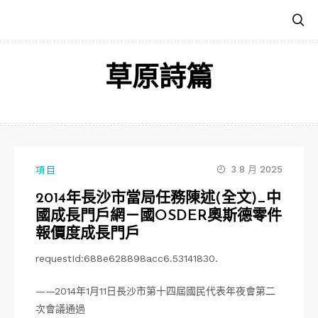
跳
至
主
要
草原詩篇
內
容
3 8 月 2025
項目
2014年長沙市當局任務陳述(全文)_中
國成長門戶網－國OSDER奧斯德零件
報價度成長門戶
requestId:688e628898acc6.53141830.
——2014年1月11日長沙市第十四屆國民代表年夜會第二
次會議通過