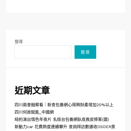
搜尋
搜尋
近期文章
四川兩會融察看｜新查包養網心得興財產增加20%以上
四川何故賦能_中國網
紐約演出情色年夜片 名妓台包養網臥底救皮條客(圖)
新動力car 花費熱度連續攀升 查詢拜訪數據收OSDER奧