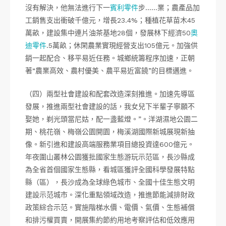
沒有解決，他無法進行下一
賓利零件
步……業；農產品加
工銷售支出衝破千億元，增長23.4%；種植花草苗木45
萬畝，建設集中連片油茶基地28個，發展林下經濟50
奧
迪零件
.5萬畝；休閑農業實現經營支出105億元。加強供
銷一起配合、移平易近任務。城鄉統籌程序加速，正朝
著“農業高效、農村優美、農平易近富饒”的目標邁進。
（四）兩型社會建設和配套改造深刻推進。加速先導區
發展，推進兩型社會建設的話，我女兒下半輩子寧願不
娶她，剃光頭當尼姑，配一盞藍燈。”。洋湖濕地公園二
期、桃花嶺、梅嶺公園開園，梅溪湖國際新城展現新抽
像。新引進和建設高端服務業項目總投資達600億元。
年夜圍山叢林公園獲批國家生態游玩示范區，長沙縣成
為全省首個國家生態縣，看城區獲評全國科學發展特點
縣（區），長沙成為全球綠色城市、全國十佳生態文明
建設示范城市。深化重點領域改造，推進節能減排財政
政策綜合示范。實施階梯水價、電價、氣價、生態補償
和排污權買賣，開展集約節約用地考察評估和低效應用