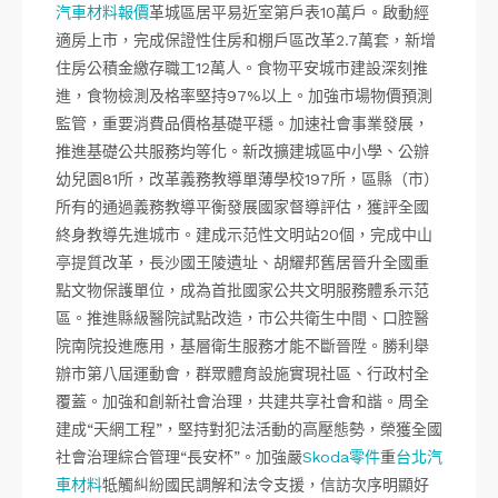
汽車材料報價
革城區居平易近室第戶表10萬戶。啟動經
適房上市，完成保證性住房和棚戶區改革2.7萬套，新增
住房公積金繳存職工12萬人。食物平安城市建設深刻推
進，食物檢測及格率堅持97%以上。加強市場物價預測
監管，重要消費品價格基礎平穩。加速社會事業發展，
推進基礎公共服務均等化。新改擴建城區中小學、公辦
幼兒園81所，改革義務教導單薄學校197所，區縣（市）
所有的通過義務教導平衡發展國家督導評估，獲評全國
終身教導先進城市。建成示范性文明站20個，完成中山
亭提質改革，長沙國王陵遺址、胡耀邦舊居晉升全國重
點文物保護單位，成為首批國家公共文明服務體系示范
區。推進縣級醫院試點改造，市公共衛生中間、口腔醫
院南院投進應用，基層衛生服務才能不斷晉陞。勝利舉
辦市第八屆運動會，群眾體育設施實現社區、行政村全
覆蓋。加強和創新社會治理，共建共享社會和諧。周全
建成“天網工程”，堅持對犯法活動的高壓態勢，榮獲全國
社會治理綜合管理“長安杯”。加強嚴
Skoda零件
重
台北汽
車材料
牴觸糾紛國民調解和法令支援，信訪次序明顯好