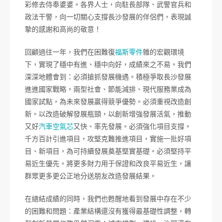
彩修去侍奉婆婆。各界人士，向駐長部隊、武警官兵和
政法干警，向一切關心支撐長沙發展的伴侶們，表現誠
摯的感謝和高尚的敬意！
回顧過往一年，我們在困難復
福斯零件
雜的宏觀環境
下，實現了穩中有進、穩中向好，成績來之不易。我們
深深地體會到：必須搶抓發展機遇。積極爭取長沙發展
進進國家戰略，兩型社會、節能減排、現代服務業成為
國家試點，為未來發展贏得競爭優勢。必須重視改造創
新。以改造破解發展瓶頸，以創新增強發展活氣，推動
又好
汽車空氣芯
又快、率先發展。必須強化項目支撐。
千方百計引進項目，攻堅克難推進項目，實施一批好項
目、新項目，為可持續發展奠基堅實基礎。必須堅持平
易近生優先。將更多財力用于保證和改良平易近生，讓
群眾更多更公正地分送朋友改造發展結果。
在總結成績的同時，我們也甦醒地看到發展中存在不少
的困難和問題：產業結構還沒有獲得最基礎性調整，轉