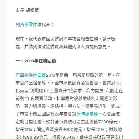
市長 胡衡華
列
汽車零件
位代表：
現在，我代表市國民當局向年夜會報告任務，請予審
議，并請列位政協委員和其他列席人員提出意見。
一、2013年任務回顧
汽車零件進口商
2013年是新一屆當局履職的第一年。在
市委的堅強領導下，全市高低認真落實省委、省當局“四
化兩型”總戰略和“三量齊升”總請求，鼎力開展“六個走在
前列”年夜競賽活動，科學應對復雜嚴峻的宏觀經濟形
勢，著力穩增長、調結構、轉方法、保平易近生，完成
了市第十四屆國民代表年夜會第
保時捷零件
一次會議確
定的目標任務。預計全市實現地區生產總值7200億元，
增長12%；固定資產投資4600億元，增長20%；財政總
支出883.89億元，增長19.54%，此中公共財政預算支出