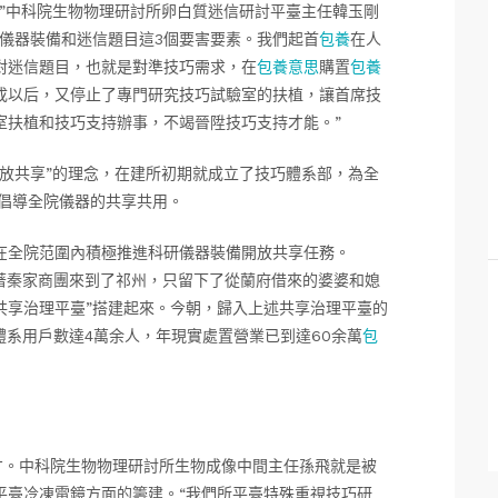
”中科院生物物理研討所卵白質迷信研討平臺主任韓玉剛
儀器裝備和迷信題目這3個要害要素。我們起首
包養
在人
對迷信題目，也就是對準技巧需求，在
包養意思
購置
包養
成以后，又停止了專門研究技巧試驗室的扶植，讓首席技
室扶植和技巧支持辦事，不竭晉陞技巧支持才能。”
放共享”的理念，在建所初期就成立了技巧體系部，為全
早倡導全院儀器的共享共用。
在全院范圍內積極推進科研儀器裝備開放共享任務。
跟著秦家商團來到了祁州，只留下了從蘭府借來的婆婆和媳
共享治理平臺”搭建起來。今朝，歸入上述共享治理平臺的
，體系用戶數達4萬余人，年現實處置營業已到達60余萬
包
才。中科院生物物理研討所生物成像中間主任孫飛就是被
平臺冷凍電鏡方面的籌建。“我們所平臺特殊重視技巧研