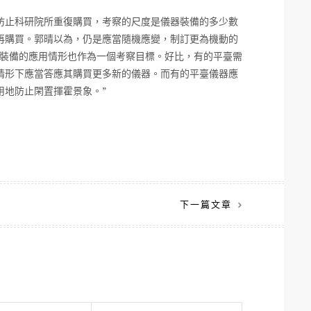
防止科研院所重復購買，考察的尺度是儀器裝備的多少數
再購買。郭晴以為，仍是應當隨機應變，制訂更為機動的
將裝備的應用情形也作為一個考察目標。好比，有的平臺需
情形下應當答應其購買更多新的儀器。而有的平臺儀器應
用地防止閑置揮霍景象。”
下一篇文章