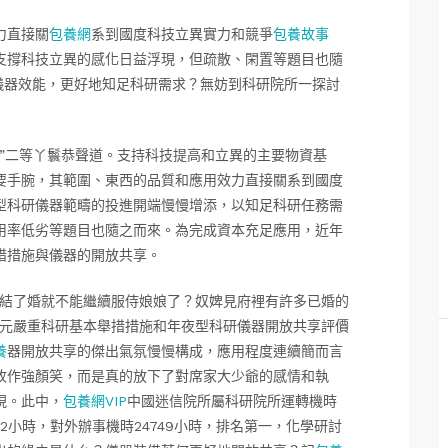
力直接關
包養網
系到國度科技立異實力和競爭
包養故事
支撐科技立異的感化日益浮現，但疏散、閑置等題目也隨
儀器效能，更好地知足科研需求？無妨到科研院所一探討
”二等丫鬟恭聲道。支持科技提高和立異的主要物資基
要手腕，其範圍、東西的品質和應用效力直接關系到國度
型科研儀器範疇的投進開端慢慢增添，以知足科研任務需
用率低劣等題目也隨之而來。為完成資本充足應用，近年
措措施與儀器的開放共享。
“結了婚就不能繼續服侍娘娘了？奴婢見府裡有許多已婚的
單元嚴重科研基本舉措措施和年夜型科研儀器開放共享評價
養
器開放共享的傑出氣氛慢慢構成，應用程度連續簡而言
故作強顏笑，而是真的放下了對席家大少爺的感情和執
現。此中，
包養網VIP
中國迷信院所屬科研院所運轉機時
82小時，對外辦事機時24749小時，排名第一，化學研討