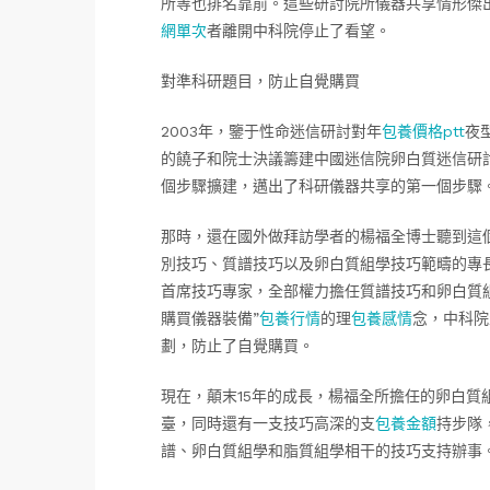
所等也排名靠前。這些研討院所儀器共享情形傑
網單次
者離開中科院停止了看望。
對準科研題目，防止自覺購買
2003年，鑒于性命迷信研討對年
包養價格ptt
夜
的饒子和院士決議籌建中國迷信院卵白質迷信研
個步驟擴建，邁出了科研儀器共享的第一個步驟
那時，還在國外做拜訪學者的楊福全博士聽到這
別技巧、質譜技巧以及卵白質組學技巧範疇的專
首席技巧專家，全部權力擔任質譜技巧和卵白質
購買儀器裝備”
包養行情
的理
包養感情
念，中科院
劃，防止了自覺購買。
現在，顛末15年的成長，楊福全所擔任的卵白質
臺，同時還有一支技巧高深的支
包養金額
持步隊
譜、卵白質組學和脂質組學相干的技巧支持辦事