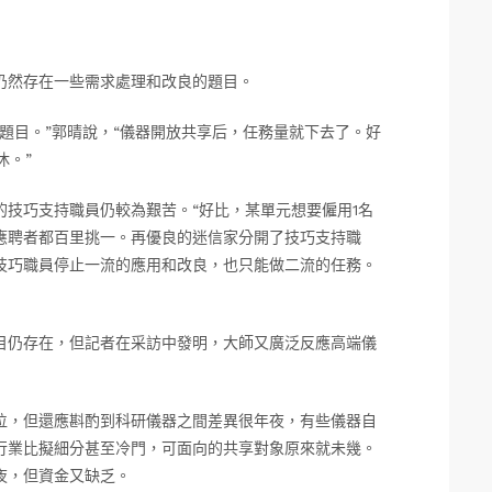
仍然存在一些需求處理和改良的題目。
題目。”郭晴說，“儀器開放共享后，任務量就下去了。好
休。”
技巧支持職員仍較為艱苦。“好比，某單元想要僱用1名
應聘者都百里挑一。再優良的迷信家分開了技巧支持職
技巧職員停止一流的應用和改良，也只能做二流的任務。
目仍存在，但記者在采訪中發明，大師又廣泛反應高端儀
位，但還應斟酌到科研儀器之間差異很年夜，有些儀器自
行業比擬細分甚至冷門，可面向的共享對象原來就未幾。
夜，但資金又缺乏。