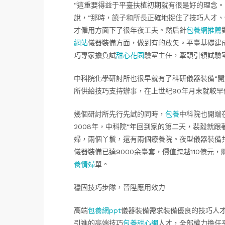
“這重要得益于平臺扶植初期就有很是好的理念。
說，“那時，饒子和所長正確地捉住了技巧人才、
才僱用方面下了很年夜工夫。然后針
包養網推薦
網站
儀器裝備方面，做到有的放矢。平臺基礎建
巧專家擔負試
甜心花園
驗室主任，牽頭引領試驗
中科院化學研討所也很早就有了科研儀器裝備“開
所供給技巧支持辦事，在上世紀90年月末就較
幾個研討所先行先試的同時，
包養
中科院也開端
2008年，中科院“年回到家的第二天，裴毅就
婦，兩個丫鬟，還有兩個療養院。夜型儀器裝備
儀器裝備已達9000余臺套，價值跨越110億元
養情婦
單。
穩固技巧步隊，晉陞應用效力
高端
包養網ppt
儀器裝備需求裝備優良的技巧人
引進的高端技巧
包養甜心網
人才，全部權力擔任