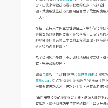
發，由此來帶動技巧辦事程度的進步。”孫飛說，
間，就應用這些技巧開闢項目晉陞了電鏡的應用
一天。”
在技巧支持人才的主要性題目上，中科院化學研
是儀器高效運轉的要害。在化學所，自我培育與
經歷豐盛的具有博士學位的工程師治理，同時還
研究技巧辦事程度。”
為了穩固技巧步隊，不少研討地點績效嘉獎、職
試，完美鼓勵機制。
郭晴
包養
說：“我們地點鼓
台灣包養網
勵穩固技巧
養網dcard
立了項“你是什麼意思？”藍玉華冷靜
推舉要害技巧人才、技巧妙手等，已有兩名技巧
“專門研究步隊的穩固很是主要，能讓大師靜下心
有編制，還依據技巧支持任務的特色，建立分歧