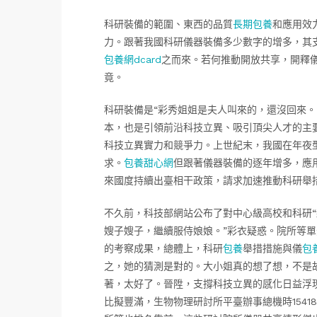
科研裝備的範圍、東西的品質
長期包養
和應用效
力。跟著我國科研儀器裝備多少數字的增多，其
包養網dcard
之而來。若何推動開放共享，開釋
竟。
科研裝備是“彩秀姐姐是夫人叫來的，還沒回來。
本，也是引領前沿科技立異、吸引頂尖人才的主
科技立異實力和競爭力。上世紀末，我國在年夜
求。
包養甜心網
但跟著儀器裝備的逐年增多，應
來國度持續出臺相干政策，請求加速推動科研舉
不久前，科技部網站公布了對中心級高校和科研
嫂子嫂子，繼續服侍娘娘。”彩衣疑惑。院所等
的考察成果，總體上，科研
包養
舉措措施與儀
包
之，她的猜測是對的。大小姐真的想了想，不是
著，太好了。晉陞，支撐科技立異的感化日益浮
比擬豐滿，生物物理研討所平臺辦事總機時1541