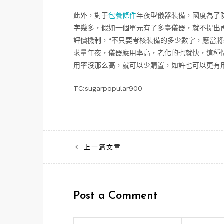
此外，對于
包養條件
年夜型儀器裝備，國度為了
字幾多，假如一個單元有了多臺儀器，就不提出
評價機制，“不只要考核裝備的多少數字，應當
求量年夜，儀器應用率高，老化的也就快，這種
用率沒那么高，就可以少購置，如許也可以更有
TC:sugarpopular900
文
上一篇文章
章
導
Post a Comment
覽