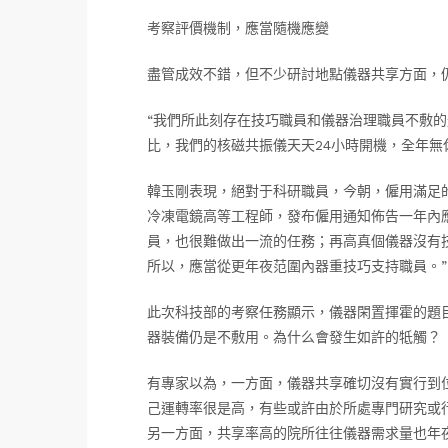
考察評價機制，應當隨機應變
盡管成效不錯，但不少研討地點儀器共享方面，
“我們所此刻存在技巧職員和儀器治理職員不敷的
比，我們的核磁共振儀天天24小時開機，全年無
韓玉剛表現，絕對于科研職員，今朝，僱用滿足的
冷凍電鏡高等工程師，發布僱用通知佈告一年內
員，也很難做出一流的任務；再高真個儀器沒有
所以，應當從更年夜范圍內器重技巧支持職員。”
此次科技部的考察任務顯示，儀器閑置揮霍的題
器裝備仍是不敷用。為什么會發生如許的牴觸？
有專家以為，一方面，儀器共享確切沒有實行到
己運轉率很是高，有些或許由於所處專門研究或
另一方面，共享率高的院所往往儀器需求量也年