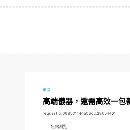
跳
至
主
要
內
容
項目
高端儀器，還需高效一包
requestId:688501444a08c2.28654401.
焦點瀏覽