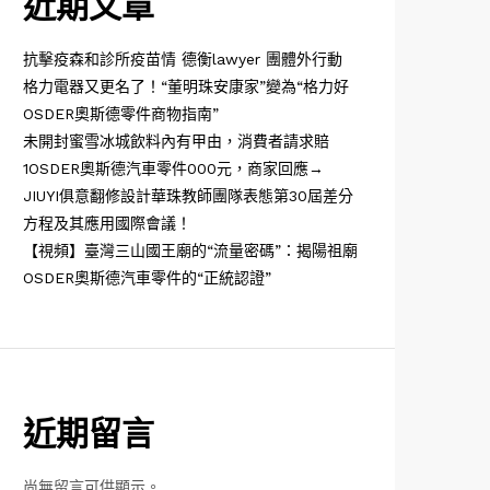
近期文章
抗擊疫森和診所疫苗情 德衡lawyer 團體外行動
格力電器又更名了！“董明珠安康家”變為“格力好
OSDER奧斯德零件商物指南”
未開封蜜雪冰城飲料內有甲由，消費者請求賠
1OSDER奧斯德汽車零件000元，商家回應→
JIUYI俱意翻修設計華珠教師團隊表態第30屆差分
方程及其應用國際會議！
【視頻】臺灣三山國王廟的“流量密碼”：揭陽祖廟
OSDER奧斯德汽車零件的“正統認證”
近期留言
尚無留言可供顯示。