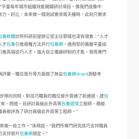
“平臺每年城市組織效能開闢研討項目。像我們成像中
效力。好比，本來做一個測試需求兩天機時，此刻只需求
包養軟體
討所科研前提辦公室主任郭晴也深有領會：“人才
人才
包養
引進兩種方法并行
包養網
。通用型的儀器平臺由
引進高端技巧人才，強大自立儀器研制的才能，晉陞專門
稱評審、職位晉升等方面做了無益
包養網dcard
測驗考
步隊的同時，對技巧職員的職位晉升買通了新通道，建
包
下來，問道。目研討員級此外高等
包養感情
工程師，積極
職員被評為了研討員級此外高等工程師。”
來做一些工作。”孫飛說，“我們所專門研究技巧支持職員
的支持晉升
包養網
規定。”