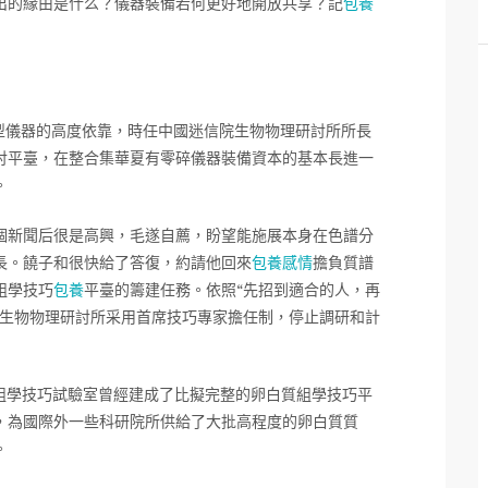
出的緣由是什么？儀器裝備若何更好地開放共享？記
包養
型儀器的高度依靠，時任中國迷信院生物物理研討所所長
討平臺，在整合集華夏有零碎儀器裝備資本的基本長進一
。
個新聞后很是高興，毛遂自薦，盼望能施展本身在色譜分
長。饒子和很快給了答復，約請他回來
包養感情
擔負質譜
組學技巧
包養
平臺的籌建任務。依照“先招到適合的人，再
生物物理研討所采用首席技巧專家擔任制，停止調研和計
組學技巧試驗室曾經建成了比擬完整的卵白質組學技巧平
，為國際外一些科研院所供給了大批高程度的卵白質質
。