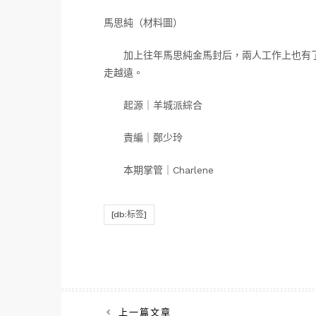
馬思純（材料圖）
加上往年馬思純金馬封后，兩人工作上也有了
走越遠。
起源｜羊城派綜合
責編｜鄭少玲
本期掌管｜Charlene
[db:标签]
文
上一篇文章