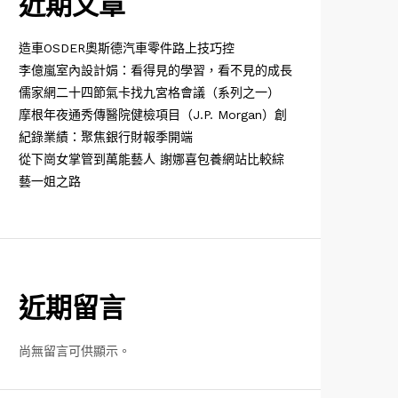
近期文章
造車OSDER奧斯德汽車零件路上技巧控
李億嵐室內設計娟：看得見的學習，看不見的成長
儒家網二十四節氣卡找九宮格會議（系列之一）
摩根年夜通秀傳醫院健檢項目（J.P. Morgan）創
紀錄業績：聚焦銀行財報季開端
從下崗女掌管到萬能藝人 謝娜喜包養網站比較綜
藝一姐之路
近期留言
尚無留言可供顯示。