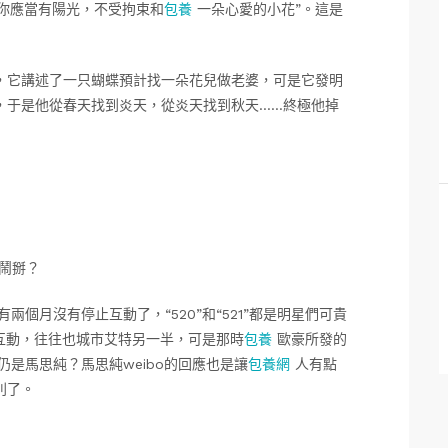
“你應當有陽光，不受拘束和
包養
一朵心愛的小花”。這是
它講述了一只蝴蝶預計找一朵花兒做老婆，可是它發明
，于是他從春天找到炎天，從炎天找到秋天……終極他掉
鬧掰？
兩個月沒有停止互動了，“520”和“521”都是明星們可貴
空互動，往往也城市艾特另一半，可是那時
包養
歐豪所發的
是馬思純？馬思純weibo的回應也是讓
包養網
人有點
別了。