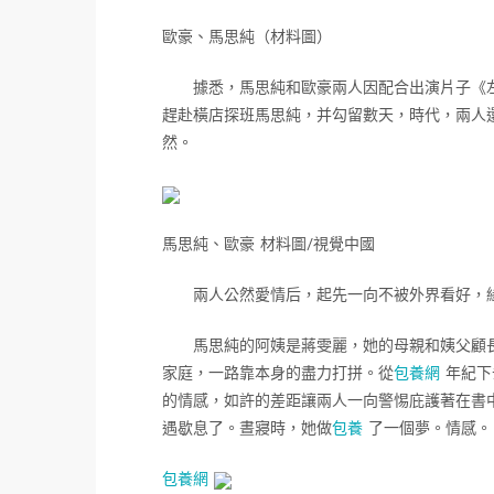
歐豪、馬思純（材料圖）
據悉，馬思純和歐豪兩人因配合出演片子《左耳
趕赴橫店探班馬思純，并勾留數天，時代，兩人還
然。
馬思純、歐豪 材料圖/視覺中國
兩人公然愛情后，起先一向不被外界看好，緣由
馬思純的阿姨是蔣雯麗，她的母親和姨父顧長
家庭，一路靠本身的盡力打拼。從
包養網
年紀下
的情感，如許的差距讓兩人一向警惕庇護著在書
遇歇息了。晝寢時，她做
包養
了一個夢。情感。
包養網