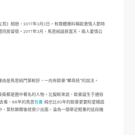
》相戀，2017年3月2日，有媒體爆料稱歐激情人節時
同房留宿。2017年3月，馬思純誕辰當天，兩人愛情公
是馬思純門第較好，一向有歐豪“攀高枝”的說法。
衛都是圈中著名的人物。比擬較來說，歐豪誕生于通俗
去看，88年的馬思
包養
純也比92年的歐豪更要盼望穩固
中，葉秋鎖爾後就很少出面，淪為一個舉足輕重的這段機