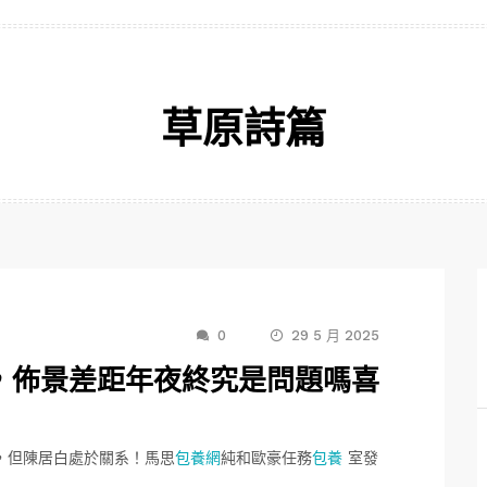
草原詩篇
0
29 5 月 2025
，佈景差距年夜終究是問題嗎喜
，但陳居白處於關系！馬思
包養網
純和歐豪任務
包養
室發