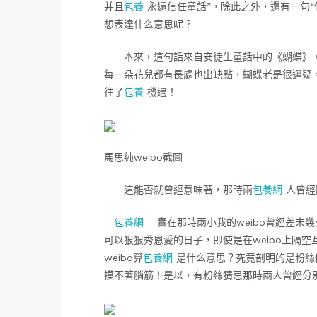
并且
包養
永遠信任童話”，除此之外，還有一句
想表達什么意思呢？
本來，這句話來自安徒生童話中的《蝴蝶》，
每一朵花兒都有長處也出缺點，蝴蝶老是很遲疑
往了
包養
機遇！
馬思純weibo截圖
這能否就曾經意味著，那時兩
包養網
人曾經
包養網
實在那時兩小我的weibo曾經差未幾有
可以狠狠秀恩愛的日子，即使是在weibo上隔
weibo算
包養網
是什么意思？究竟剖明的是粉絲仍
摸不著腦筋！是以，有粉絲猜忌那時兩人曾經分