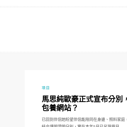
跳
至
主
要
內
容
項目
馬思純歐豪正式宣布分別
包養網站？
已回到伴侶她盼望伴侶能陪同在身邊、照料家庭
結合講明證明分別，實在本年5月已呈現眉目