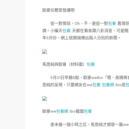
歐豪任務室發講明
這一對情侶，Oh，不，是這一對
包養
舊情侶
調。小編天
包養
天都在看各類八卦消息，可是簡
年5月份，網上就開端傳出兩人分別的新聞。
馬思純與歐豪（材料圖）
包養
5月21日早晨8點，歐豪weibo「嗯，吳姨再
思純的呈現，只要網友在we
包養
包養網
ibo底
歐豪we
包養網
ibo截圖
包養
差未幾一個小時之后，馬思純才頒發一篇wei