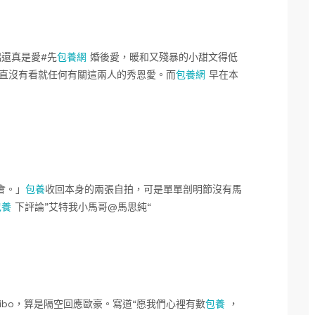
還真是愛#先
包養網
婚後愛，暖和又殘暴的小甜文得低
直沒有看就任何有關這兩人的秀恩愛。而
包養網
早在本
會。」
包養
收回本身的兩張自拍，可是單單剖明節沒有馬
包養
下評論”艾特我小馬哥@馬思純“
bo，算是隔空回應歐豪。寫道“愿我們心裡有數
包養
，