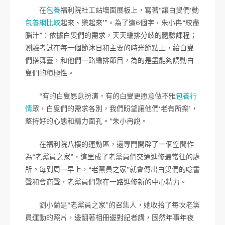
在
包養
福利院社工站墻面展板上，寫著“讓白叟們‘動
包養網比較
起來、樂起來’”。為了這6個字，朱小冉“絞盡
腦汁”：依據白叟們的需求，天天編排分歧的體驗課程；
測驗考試在每一個節沐日和主要的時光節點上，給白叟
們搭舞臺，和他們一路編排節目，為的是盡能夠調動白
叟們的積極性。
“有的白叟愿意扮演，有的白叟更愿意做不雅
包養行
情
眾，白叟們的需求各別，我們盼望讓他們‘老有所樂’，
堅持好的心態和精力面孔。”朱小冉說。
在福利院八樓的運動區，還專門開辟了一個空間作
為“老黨員之家”，這里成了老黨員們交通進修最常往的處
所。每到周一早上，“老黨員之家”就會傳出白叟們的唸書
聲和會商聲，老黨員們聚在一路進修新的中心精力。
劉小蘭是“老黨員之家”的召集人，她收拾了每次老黨
員運動的照片，邊翻著相冊邊對記者講，固然年事年夜