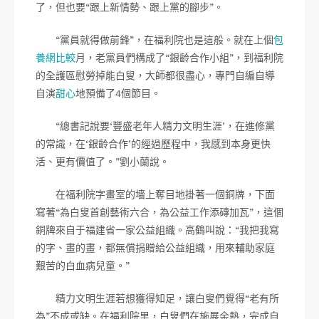
了，但也要“跟上新情勢、跟上黨的腳步”。
“黨員就得做前鋒”，在福利院也是這般。就在上個
包
養網比較
月，老黨員們構成了“銀齡合作小組”，到福利院
的全護區慰勞掉能白叟，大師都很盡心，專門自編自導
自演
甜心
地預備了4個節目。
“總書記說要‘豐盛老年人精力文明生涯’，在進修黨
的常識，在‘銀齡合作’的經過歷程中，我感到本身更快
活、更有價值了。”劉小蘭說。
在福利院字畫室的墻上奪目地掛著一個銅牌，下面
寫著“為白叟首創藝術六合，為公益工作添磚加瓦”，這個
銅牌來自于福建省一家公益組織。高鶴叫說：“我把我寫
的字、畫的畫，都無償捐贈給公益組織，用來輔助家庭
艱苦的白血病兒童。”
精力文明生涯若想獲得知足，讓白叟們覺得“老有所
為”不成或缺。在福利院里，白叟們在施展余熱，完成自