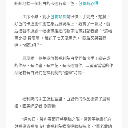
細細地給一個純白的卡通石膏上色。
包養網心得
工序不難，劉小
包養站長
蘭很快上手完成，她將上
好色的卡通擺件擺在身后展現柜上。觀賞了一會兒，隨
后指著不遠處一幅掛畫鉅細的數字油畫對記者說：“這幅
畫比擬‘費眼睛’，我花了七天賦畫完。”隨后又笑著問
道，“都雅吧？”
展現柜上參差擺放著福利院白叟們每次手工課完成
的作品，有油畫，有插花，有卡通擺件……滿滿當當的作
品記載著白叟們在福利院的“進修”時間。
福利院的手工運動室里，白叟們的作品擺滿了展現
柜。國民網記者 劉卿攝
1月18日，癸卯春節行將到臨之際，習近平總書記在
與福建省福州市社會福利院錄像連線時指出，“尊老愛總