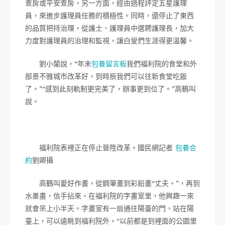
查房或平安查房，另一方面，經由過程評定五星護理
員，來進步護理員任務的積極性。同時，還停止了東西
的品質把持治理，從護士、護理員中選聘護理長，加大
力度對護理員的治理和監視，讓白叟們生涯得更溫馨。
劉小蘭說，“年末
包養留言板
我們福利院的食堂和外
部景不雅城市改革好，到時辰我們可以往新食堂吃飯
了。”“感到此刻軌制更完美了，辦事更到位了。”高鶴叫
說。
福利院表裡正在停止晉陞改革。國民網記者
包養合
約
劉卿攝
高鶴叫愛好作畫，從鋼筆畫到彩鉛畫“丈夫。”，再到
水墨畫，信手拈來。在福利院的字畫室里，他興趣一來
就會呆上小半天。字畫室有一扇通往陽臺的門，站在陽
臺上，可以遠眺到福利院外。“以前都是到裡面的公園里