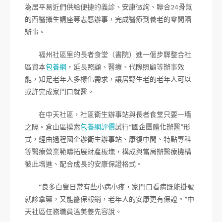
為居平易近們供給便捷的義診、安康徵詢、聯合24骨氣
的西醫攝生講座等志愿辦事，完成醫療到養老的零間隔
辦事。
福州社區里的長者食堂（書院）進一個步驟整合社
區資本
包養網
，延長照顧、醫療、代際照顧等辦事效
能，知足老年人多樣化需求，讓居野生老的老年人可以
或許完成家門口就醫。
在中天社區，社區衛生辦事站與長者食堂只要一墻
之隔。倉山區摸索
包養網評價
試行“國企團體化辦醫”形
式，經由過程國企辦衛生辦事站、康復中間、特點專科
等醫療營業範疇拓展財產板塊，構成與當局辦醫療機構
彼此增進、配合成長的安康保證格式。
“良多白叟日常有些小病小疼，家門口看病既能掛號
就診拿藥，又能醫保報銷，老年人的安康更有保證。”中
天社區任務職員溫美姜先容說。