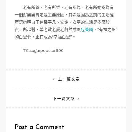
老有所養、老有所樂、老有所為、老有所她認為有
一個好婆婆肯定是主要原因，其次是因為之前的生活經
歷讓她明白了這種平凡、安定、安寧的生活是多麼珍
貴，所以醫，尊老敬老愛老蔚然成風
包養網
，“有福之州”
的白叟們，正在成為“幸福白叟”。
TC:sugarpopular900
文
上一篇文章
章
下一篇文章
導
覽
Post a Comment