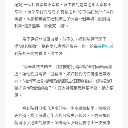
記說‘一個社會幸福不幸福，很主要的是看老年人幸福不
幸福’，很榮幸我們成為了‘有福之州’的‘幸福白叟’。”高鶴
叫說，本身和老婆在福利院住了快要12個年初，感到福
利院“很是溫馨，就像家一樣”。
為了更好地辦事白叟，前不久，福利院專門開了一
場“親老運動”，把白叟和家眷召集在一路，給福
長期包養
利院的任務提看法、出主張。
“借著此次會晤會，我們的院引導和家眷們面臨面溝
通，讓他們提需求、提看法，如許我們的任務也更無方
向。”福州市社會福利院護理部主任陳曉君說，總書記的
囑托像“輕飄飄的擔子”，讓大師感到義務更年夜、動力更
足。
福利院對日常治理規范進一個步驟軌制化。陳曉君
先容道，為了保證老年人的日常生涯起居，一方面福利
院增添了巡查的頻次，每隔兩個小時就要停止一次安康