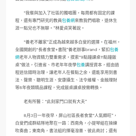
“我餐與加入了社區的獨唱團，每周都有固定的課
程，還有專門研究的教員
包養網
來教我們唱歌，退休生
涯一點兒也不無聊。”林愛貞笑著說。
“養老不離家”正成為越來越多白叟的選擇。在福州，
全國開創的“長者食堂+書院”養老辦事brand，緊扣
包養
網
老年人物資精力雙重需求，摸索“9點鐘課桌11點鐘飯
桌”做法，引進省、市老年年夜學
包養
講授資本，經由過
程迷信錯時治理，讓老年人在餐點之余，還能享用到書
法、聲樂、聰明生涯、安康攝生、法令維權、金融理財
等8年夜類精品課程，完成飯桌課桌按需轉換。
老有所醫：“此刻家門口就有大夫”
8月3日一年夜早，屏山社區長者食堂“人氣頗旺”，
白叟們成群結隊地聚在一路：西南角，小提琴組在操練
吹奏曲；東南角，書法組的揮毫潑墨、彼此商討；還有