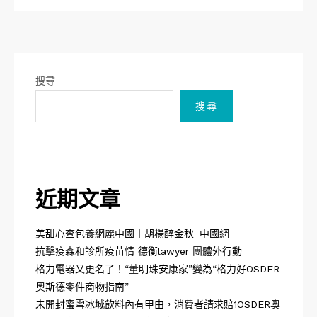
搜尋
搜尋
近期文章
美甜心查包養網麗中國丨胡楊醉金秋_中國網
抗擊疫森和診所疫苗情 德衡lawyer 團體外行動
格力電器又更名了！“董明珠安康家”變為“格力好OSDER
奧斯德零件商物指南”
未開封蜜雪冰城飲料內有甲由，消費者請求賠1OSDER奧