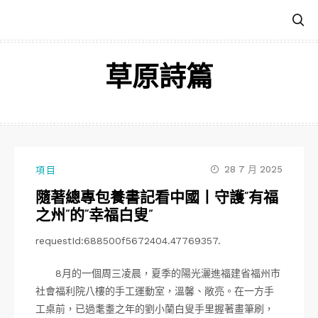
跳
至
主
要
草原詩篇
內
容
28 7 月 2025
項目
隨著總專包養書記看中國丨守護“有福
之州”的“幸福白叟”
requestId:688500f5672404.47769357.
8月的一個周三凌晨，夏季的陽光灑進福建省福州市
社會福利院八樓的手工運動室，溫馨、敞亮。在一方手
工桌前，已過耄耋之年的劉小蘭白叟手里握著畫筆刷，