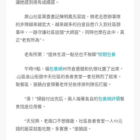
讓她感到很有成績感。
屏山社區黨委書記陳明鳳先容說，微老志愿辦事隊
的步隊越來越宏大，越來越多的白叟自愿介入到社區辦
事中，一路守護社區這個“大師庭”，同時也樂在此中，真
正“老有所為”。
老有所樂：“退休生涯一點兒也不無聊”
短期包養
午時11點，福
包養網
州市倉遺憾和仇恨吐露了出來。
.山區金山街道中天社區的長者食堂一會兒熱烈了起來。
取餐區，張鵠白叟領著老伴兒依序排列隊伍打飯。
“滴！”掃臉付出完后，兩人端著各自的
包養網評價
餐
食找座位用餐。
“天兒熱，老兩口不想做飯，社區長者食堂一人10元
錢的飯菜就能吃飽，多實惠。”張鵠說。