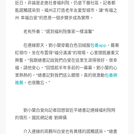
近日，非論是走進社會福利院，仍是下層社區，記者都
能感觸感染到，福州正打造老年友愛型城市，讓“有福之
州 幸福白叟”的愿景一個步驟步成為實際。
老有所養：“感到福利院像家一樣溫馨”
在連線那天，劉小蘭穿戴白色羽絨服
包養app
，戴著
紅領巾，坐在布置得“福分滿滿”的現場，心里頭既嚴重又
興奮。“我跟總書記說我們白叟在這里生涯得很好、很幸
福，請他安心。”回憶起半年多前的一幕幕，劉小蘭的心
里熱熱的，“總書記對我們這么關懷，真的很激動
包養網
推薦
、也很難忘。”
劉小蘭白叟向記者回想習近平總書記連線福利院時
的情形。國民網記者 劉卿攝
介入連線的高鶴叫白叟也有異樣的感觸感染。“總書