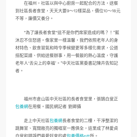
在福州，社區以與中心廚房一起配合的方法，送餐
到社區長者食堂，天天大要9～12樣菜品，價位10～18元
不等，廉價又養分。
“為了讓長者食堂“這不是你們席家造成的嗎？！”藍
沐忍不住怒道。像家里一樣溫馨，我們依照老年人的身
材特色、飲食習氣和時令季候變更等多樣化需求，公道
搭配菜譜、供給送餐辦事，用一餐飯的熱心溫度，守護
老年人‘舌尖上的幸福’。”中天社區黨委書記陳卉告知記
者。
福州市倉山區中天社區的長者食堂里，張鵠白叟正
包養網
在用餐。國民網記者 劉卿攝
走上中天社區
包養網
長者食堂的二樓，干凈整潔的
跳舞室、寬闊敞亮的獨唱室一應俱全，這里成了林愛貞
白叟和錯誤們最愛好來的處
包養價格ptt
所。