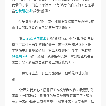
我價值尋求；而在下層社區，“有所為”的白叟們，也在爭
當
包養甜心網
“銀發”前鋒。
每年福州“拗九節”，家住福州市鼓樓區華年夜街道屏
山社區的韓燕玲白叟老是非分特別繁忙。
“拗
甜心寶貝包養網
九節”要熬“拗九粥”，韓燕玲自動
攬下了給社區白叟熬粥的擔子。前一天得備好食材，提
早把花生用高壓鍋煮熟，第二天復興個年夜早，把食材
包養網ppt
下鍋。凌晨，就得把粥裝好，拿到社區的長者
食堂分發，趕著讓白叟們喝上熱騰騰的粥。
一通忙活上去，有些腰酸背痛，但韓燕玲甘之如
飴。
“社區對我安心，愿意把工作交給我來做，我感到很
高興。”韓燕玲說，剛退休的時辰總感到沒事干了，現在
參加社區的“微老志愿辦事隊”，辦事社區、施展余熱，這