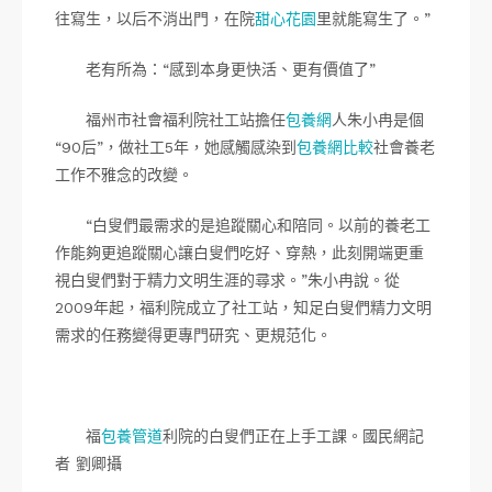
往寫生，以后不消出門，在院
甜心花園
里就能寫生了。”
老有所為：“感到本身更快活、更有價值了”
福州市社會福利院社工站擔任
包養網
人朱小冉是個
“90后”，做社工5年，她感觸感染到
包養網比較
社會養老
工作不雅念的改變。
“白叟們最需求的是追蹤關心和陪同。以前的養老工
作能夠更追蹤關心讓白叟們吃好、穿熱，此刻開端更重
視白叟們對于精力文明生涯的尋求。”朱小冉說。從
2009年起，福利院成立了社工站，知足白叟們精力文明
需求的任務變得更專門研究、更規范化。
福
包養管道
利院的白叟們正在上手工課。國民網記
者 劉卿攝