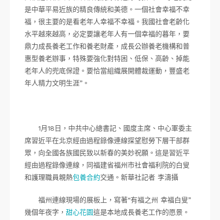
是中華平易近族的精良傳統和美德。一個社會幸福不幸
福，很主要的是看老年人幸福不幸福。我國社會老齡化
水平越來越高，必定要讓老年人有一個幸福的暮年，要
鼎力成長養老工作和養老財產，成長公辦養老機構和普
惠型養老辦事，特殊要強化對特困、低保、高齡、掉能
老年人的兜底保證。要恰當組織展開體裁運動，豐盛老
年人精力文明生涯”。
1月18日，中共中心總書記、國度主席、中心軍委主
席習近平在北京經由過程錄像連線探望慰勞下層干部群
眾，向全國各族國民致以新春的美妙祝願。這是習近平
經由過程錄像連線，同福建省福州市社會福利院的白叟
和護理職員親熱
包養合約
交通。新華社記者 李濤攝
福州連線現場的展板上，寫著“有福之州 幸福白叟”
幾個年夜字，
甜心花園
這是本地成長養老工作的愿景。