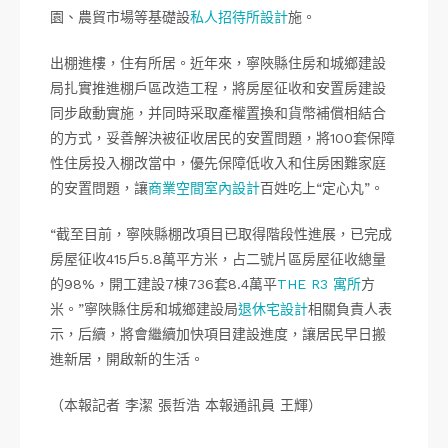
園、農貿市場等基礎設
私人招待所設計
施。
出棚進樓，住有所居。近年來，寧陜縣住房和城鄉建設
局扎實推進棚戶區改造工程，將房屋征收和安置房建設
同步啟動實施，并同時采取產權置換和貨幣補償相結合
的方式，妥善解決被征收居民的安置問題，將100套保障
性住房投入棚改當中，優先保障低收入和住房困難家庭
的安置問題，讓
商業空間室內設計
百姓吃上“定心丸”。
“截至目前，寧陜縣棚改項目已取得階段性進展，已完成
房屋征收415戶5.8萬平方米，占二號片區房屋征收總量
的98%，開工建設7棟736套8.4萬平
THE R3 寓所
方
米。”寧陜縣住房和城鄉建設局
退休宅設計
相關負責人表
示，后續，將會繼續加快項目建設進度，讓居民早日搬
進新居，開啟新的生活。
（本報記者 李潔 張哲浩 本報通訊員 王輝）