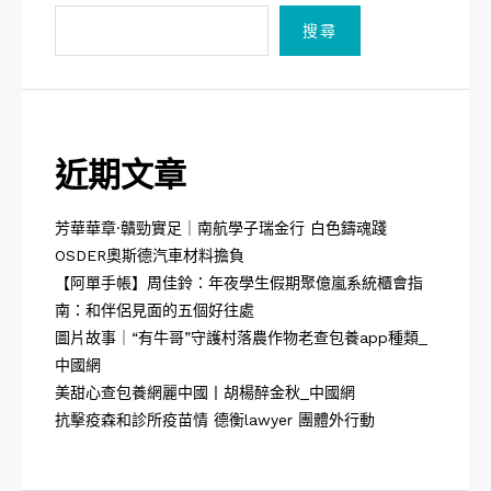
搜尋
近期文章
芳華華章·贛勁實足｜南航學子瑞金行 白色鑄魂踐
OSDER奧斯德汽車材料擔負
【阿單手帳】周佳鈴：年夜學生假期聚億嵐系統櫃會指
南：和伴侶見面的五個好往處
圖片故事｜“有牛哥”守護村落農作物老查包養app種類_
中國網
美甜心查包養網麗中國丨胡楊醉金秋_中國網
抗擊疫森和診所疫苗情 德衡lawyer 團體外行動