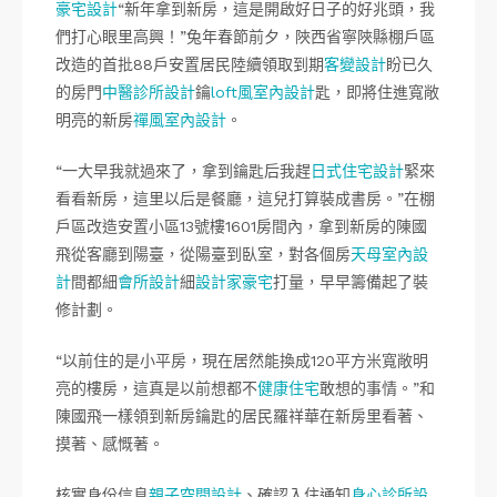
豪宅設計
“新年拿到新房，這是開啟好日子的好兆頭，我
們打心眼里高興！”兔年春節前夕，陜西省寧陜縣棚戶區
改造的首批88戶安置居民陸續領取到期
客變設計
盼已久
的房門
中醫診所設計
鑰
loft風室內設計
匙，即將住進寬敞
明亮的新房
禪風室內設計
。
“一大早我就過來了，拿到鑰匙后我趕
日式住宅設計
緊來
看看新房，這里以后是餐廳，這兒打算裝成書房。”在棚
戶區改造安置小區13號樓1601房間內，拿到新房的陳國
飛從客廳到陽臺，從陽臺到臥室，對各個房
天母室內設
計
間都細
會所設計
細
設計家豪宅
打量，早早籌備起了裝
修計劃。
“以前住的是小平房，現在居然能換成120平方米寬敞明
亮的樓房，這真是以前想都不
健康住宅
敢想的事情。”和
陳國飛一樣領到新房鑰匙的居民羅祥華在新房里看著、
摸著、感慨著。
核實身份信息
親子空間設計
、確認入住通知
身心診所設