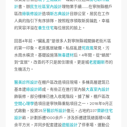
計
書、辦
民生社區室內設計
理物業手續……在寧陜縣棚戶
區改
綠裝修設計
造項
新古典設計
目辦公室，居民在工作
人員的指引下有序排隊，按照程序領取新房鑰匙，幸福
的笑容洋溢在
養生住宅
每位居民的臉上。
回首4年前，“臟亂差”是很多人對寧陜縣城關鎮老街片區
的第一印象。老房舊居破爛，私搭亂建
侘寂風
常見，污
水雨水橫流，基礎設施落
無毒建材
后。4年間，從“蝸居”
到“宜居”，改善的不只是居住環境，更是城
老屋翻新
市的
生機活力。
醫美診所設計
在棚戶區改造項目現場，多棟高層建筑已
基本建
綠設計師
成，有些正在進行室內裝
大直室內設計
飾裝修，部分樓棟已進入收尾階段。據了解，棚戶區改
空間心理學
造項目是寧陜縣重點項目之一，2018年9月正
式啟動，投資25
牙醫診所設計
億元，占地約237
樂齡住宅
設計
畝，計劃拆遷1000余戶，涉及拆遷建筑總面積10萬
余平方米，并同步配套建設
遊艇設計
了停車場、運動公