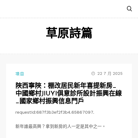
跳
至
主
要
草原詩篇
內
容
22 7 月 2025
項目
陜西寧陜：棚改居民新年喜提新房_
中國鄉村JIUYI俱意診所設計振興在線
_國家鄉村振興信息門戶
requestId:687f3b3ef2f3b4.65867097.
新年誰最高興？拿到新房的人一定是其中之一。