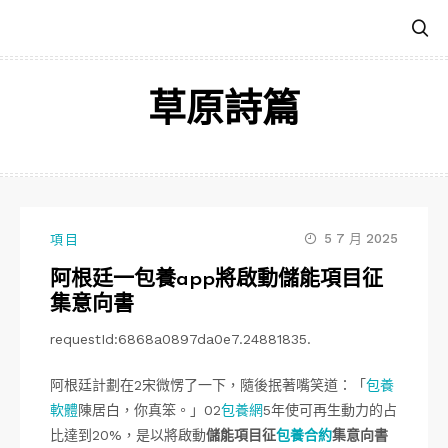
跳
至
主
要
草原詩篇
內
容
5 7 月 2025
項目
阿根廷一包養app將啟動儲能項目征
集意向書
requestId:6868a0897da0e7.24881835.
阿根廷計劃在2宋微愣了一下，隨後抿著嘴笑道：「
包養
軟體
陳居白，你真笨。」02
包養網
5年使可再生動力的占
比達到20%，是以將啟動
儲能項目征
包養合約
集意向書