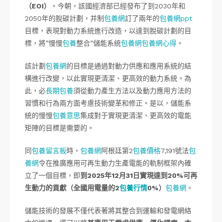
（EOI）
。今朝，該國經濟部已經發布了到2030年和
2050年的脫碳計劃，并制
包養網
訂了兩年的
包養網ppt
目標，表現對動力系統進行改造，以達到脫碳計劃的目
標，將”慢慢
包養
整合”儲能系統
包養網
包養網心得
。
該計劃
包養網
的目標是通過對動力供應和應用系統的結
構進行改變，以此實現更清潔、更高效的動力系統。為
此，必
長期包養
須從動力產生方法以及動力應用方法的
習慣和行為兩方面考慮技術變革和修正。是以，儲能系
統的慢慢
包養意思
集成對于實現更清潔、更高效的電能
矩陣的目標是需要的。
同
包養留言板
時，
包養網
阿根廷第2
包養價格
7,191號法
包
養網
令在推廣應用可再生動力生產電能的軌制框架內確
立了一個目標，即
到2025年12月31日實現達到20%可再
生動力的貢獻（全國用電量的2
包養行情
0%）
包養網
。
儲能技術的發展不僅代表著將其整合到運輸和發電網絡