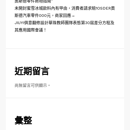
奧斯德零件商物指南”
未開封蜜雪冰城飲料內有甲由，消費者請求賠1OSDER奧
斯德汽車零件000元，商家回應→
JIUYI俱意翻修設計華珠教師團隊表態第30屆差分方程及
其應用國際會議！
近期留言
尚無留言可供顯示。
彙整