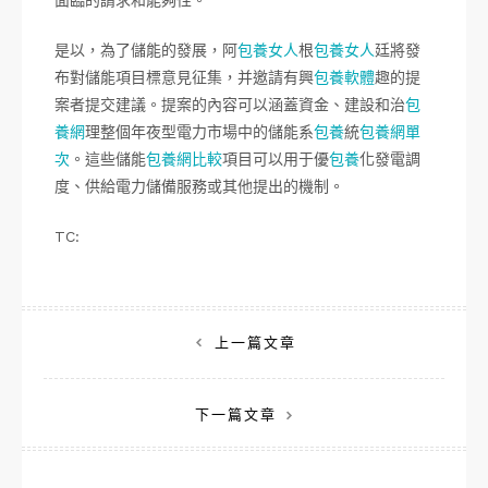
面臨的請求和能夠性。
是以，為了儲能的發展，阿
包養女人
根
包養女人
廷將發
布對儲能項目標意見征集，并邀請有興
包養軟體
趣的提
案者提交建議。提案的內容可以涵蓋資金、建設和治
包
養網
理整個年夜型電力市場中的儲能系
包養
統
包養網單
次
。這些儲能
包養網比較
項目可以用于優
包養
化發電調
度、供給電力儲備服務或其他提出的機制。
TC:
文
上一篇文章
章
下一篇文章
導
覽