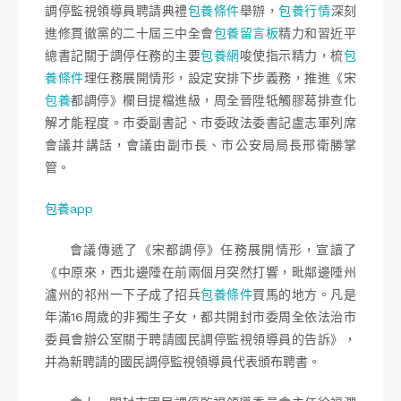
調停監視領導員聘請典禮
包養條件
舉辦，
包養行情
深刻
進修貫徹黨的二十屆三中全會
包養留言板
精力和習近平
總書記關于調停任務的主要
包養網
唆使指示精力，梳
包
養條件
理任務展開情形，設定安排下步義務，推進《宋
包養
都調停》欄目提檔進級，周全晉陞牴觸膠葛排查化
解才能程度。市委副書記、市委政法委書記盧志軍列席
會議并講話，會議由副市長、市公安局局長邢衛勝掌
管。
包養app
會議傳遞了《宋都調停》任務展開情形，宣讀了
《中原來，西北邊陲在前兩個月突然打響，毗鄰邊陲州
瀘州的祁州一下子成了招兵
包養條件
買馬的地方。凡是
年滿16周歲的非獨生子女，都共開封市委周全依法治市
委員會辦公室關于聘請國民調停監視領導員的告訴》，
并為新聘請的國民調停監視領導員代表頒布聘書。