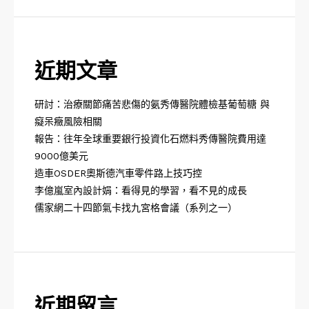
近期文章
研討：治療關節痛苦悲傷的氨秀傳醫院體檢基葡萄糖 與
癡呆癥風險相關
報告：往年全球重要銀行投資化石燃料秀傳醫院費用達
9000億美元
造車OSDER奧斯德汽車零件路上技巧控
李億嵐室內設計娟：看得見的學習，看不見的成長
儒家網二十四節氣卡找九宮格會議（系列之一）
近期留言