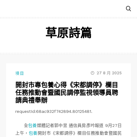
跳
至
主
要
草原詩篇
內
容
27 8 月 2025
項目
開封市專包養心得《宋都調停》欄目
任務推動會暨國民調停監視領導員聘
請典禮舉辦
requestId:68ac932f742894.80125481.
全
包養
媒體記者郭中昱 通信員房彥吟報道 9月27日
上午，
包養
開封市《宋都調停》欄目任務推動會暨國民