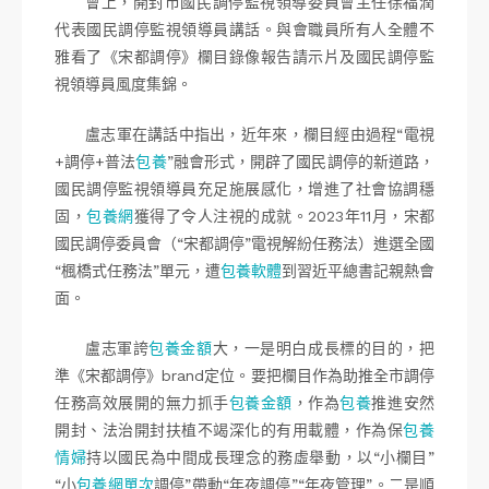
會上，開封市國民調停監視領導委員會主任徐福潤
代表國民調停監視領導員講話。與會職員所有人全體不
雅看了《宋都調停》欄目錄像報告請示片及國民調停監
視領導員風度集錦。
盧志軍在講話中指出，近年來，欄目經由過程“電視
+調停+普法
包養
”融會形式，開辟了國民調停的新道路，
國民調停監視領導員充足施展感化，增進了社會協調穩
固，
包養網
獲得了令人注視的成就。2023年11月，宋都
國民調停委員會（“宋都調停”電視解紛任務法）進選全國
“楓橋式任務法”單元，遭
包養軟體
到習近平總書記親熱會
面。
盧志軍誇
包養金額
大，一是明白成長標的目的，把
準《宋都調停》brand定位。要把欄目作為助推全市調停
任務高效展開的無力抓手
包養金額
，作為
包養
推進安然
開封、法治開封扶植不竭深化的有用載體，作為保
包養
情婦
持以國民為中間成長理念的務虛舉動，以“小欄目”
“小
包養網單次
調停”帶動“年夜調停”“年夜管理”。二是順