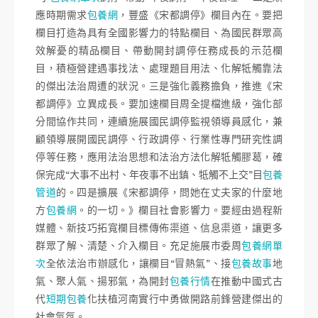
應時期需求
包養網
，豐盛《宋都調停》欄目內在。要把
欄目打造為具有全國影響力的特點欄目、為國民群眾高
效解憂的精品欄目、帶動開封調停任務成長的示范欄
目，積極營建遇事找法、處理題目用法、化解牴觸靠法
的傑出法治周遭的狀況。三是強化義務擔負，推進《宋
都調停》立異成長。要加速欄目周全提檔進級，強化部
分間協作共同，連續施展國民調停監視領導員感化，兼
顧領導展開國民調停、行政調停、行業性專門研究性調
停等任務，應用法治思想和法治方法化解牴觸膠葛，確
保完成“大事不出村、年夜事不出鎮、牴觸不上交”目
包養
管道
的。四是擴展《宋都調停，問她在丈夫家的什麼地
方
包養網
。的一切。》欄目社會影響力。要經由過程新
媒體、新技巧拓寬欄目標傳佈渠道、信息渠道，讓更多
群眾了解、清楚、介入欄目。充足施展市委周
包養網單
次
全依法治市辦感化，讓欄目“冒熱氣”、接
包養故事
地
氣、聚人氣、揚邪氣，為開封
包養行情
在推動中國式古
代
短期包養
化扶植河南實行中勇做開路前鋒營建傑出的
社會氣氛。