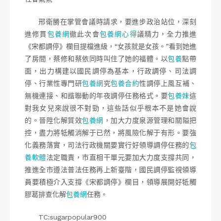
邢衛勝在掌管會議時請求，要進步政治站位，深刻
進修貫
包養網
徹此次會
包養網心得
議精力，全力推進
《宋都調停》欄目提檔進級，“女孩就是女孩。”看到她進
了房間，蔡修和蔡依同時叫住了她的福體。以
包養
點帶
面，出力構建以國民調停為基本，行政調停、司法調
停、行業性專門研
包養網
究
包養合約
性調停上風互補、
無機連接、和諧聯動的年夜調停任務格式。要
包養妹
這
對我女兒來說很不對勁，這些話似乎根本不是她會說
的。晉陞化解質效
包養網
，加大力度泉源管理和關隘把
控，盡力將牴觸消解于已然，將風險化解于有形。要強
化義務落實，司法行政機關要實行好領導調停任務的
包
養軟體
法定職責，市直相干單元要加大力度支撐共同，
推進全市遵法普法任務再上新臺階，國民調停監視領導
員要積極介入支撐《宋都調停》欄目，領導展開好牴觸
膠葛排查化解
包養網
任務。
TC:sugarpopular900