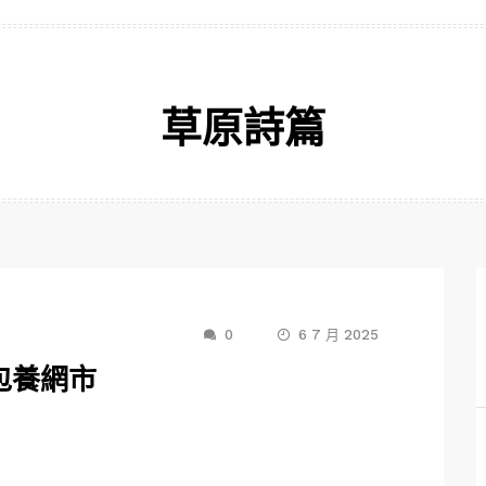
草原詩篇
0
6 7 月 2025
包養網市