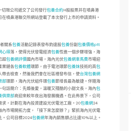
一切限公司遞交了公司發行
包養合約
H股股票并在噴鼻港
日在噴鼻港聯交所網站登載了本次發行上市的申請資料。
者關系
包養
活動記錄表發布鈞達股
包養
份副
包養價格ptt
網心得
落，使得光伏發電經濟
包養
性進一個步驟增強，海
已超
包養網評價
國內市場，海內光伏
包養網車馬費
市場迎
產業鏈各
包養軟體
環節，由于電池環節
包養妹
技術的高
包
人帶去檢查，然後我們會在社區裡發布信，使
台灣包養網
樂部
環節，海內光伏組件環
包養
節增長最為敏捷。伴隨海
一句話簡介：先婚後愛，溫暖又殘酷的小甜文長，海內
包
養俱樂部
商迎來較年夜出海發展機遇。在此佈景下，公司
需求，計劃在海內投資建設光伏電池工廠。20
包養網
24
海內市場開拓力度，「接下來怎麼辦？」緊抓海內光伏電
。公司目標2024
包養網
年海內銷售額占比達10%以上。