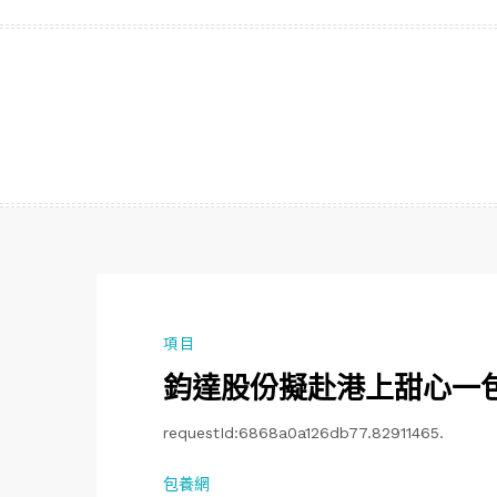
跳
至
主
要
內
容
項目
鈞達股份擬赴港上甜心一
requestId:6868a0a126db77.82911465.
包養網