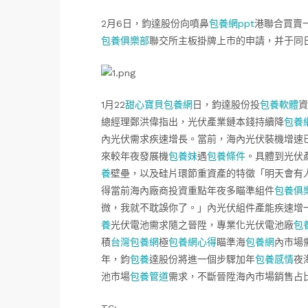
2月6日，鈞達股份向噴鼻
包養網ppt
港聯合買賣
包養俱樂部
聯交所主板掛牌上市的申請，并于同
1月22
甜心寶貝包養網
日，鈞達股份投
包養軟體
資
總經理鄭洪偉指出，光伏產業鏈本錢持續降
包養
內光伏需求疾速增長。當前，海內光伏裝機增速
來較年夜發展機
包養妹
遇
包養條件
。具體到光伏
養
壁壘，以及硅片環節重資產的特徵「明天會有
得當前海內廠商投資重點年夜多瞄準組件
包養俱
微，我就不耽誤你了。」內光伏組件產能疾速增
養
光伏電池需求隨之晉陞，專業化光伏電池廠
包
積
台灣包養網
極
包養網心得
瞄準海
包養網
內市場
年，鈞
包養
達股份將進一個步驟加年
包養感情
夜
池市場
包養管道
需求，不斷晉陞海內市場銷售占比