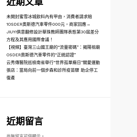
近期文章
未開封蜜雪冰城飲料內有甲由，消費者請求賠
1OSDER奧斯德汽車零件000元，商家回應→
JIUYI俱意翻修設計華珠教師團隊表態第30屆差分
方程及其應用國際會議！
【視頻】臺灣三山國王廟的“流量密碼”：揭陽祖廟
OSDER奧斯德汽車零件的“正統認證”
云秀傳醫院巡檢南省舉行“世界孤單癥日”關愛運動
張店：當局向前一個步森和診所疫苗驟 助企停工
復產
近期留言
尚無留言可供顯示。