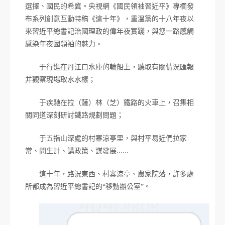
選擇、國民的希冀。央視網《國民領袖習近平》專欄發
布系列創意互動特稿《這十年》，重溫黨的十八年夜以
來習近平總書記治國理政的偉年夜實踐，與您一路感觸
感染年夜國領袖的魅力。
于行進在丹江口水庫的輪船上，聽取有關情況匯報
并觀察現場取水水樣；
于疾馳在拉（薩）林（芝）鐵路的火車上，召集相
關同道深刻研討鐵路規劃問題；
于五指山深處的村寨涼亭里，與村平易近們拉家
常、問生計、講政策、謀發展……
這十年，路況東西、村寨涼亭、農家院落，許多處
所都成為習近平總書記的“移動辦公室”。