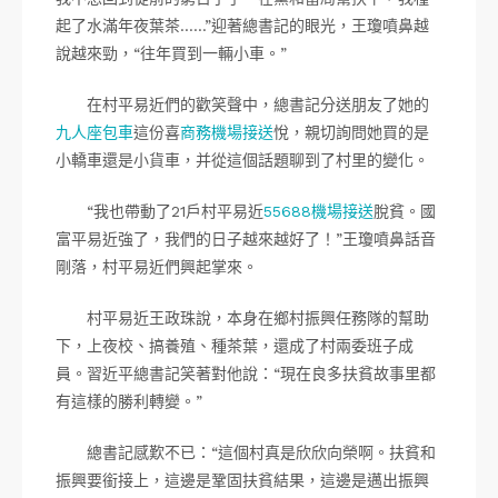
起了水滿年夜葉茶……”迎著總書記的眼光，王瓊噴鼻越
說越來勁，“往年買到一輛小車。”
在村平易近們的歡笑聲中，總書記分送朋友了她的
九人座包車
這份喜
商務機場接送
悅，親切詢問她買的是
小轎車還是小貨車，并從這個話題聊到了村里的變化。
“我也帶動了21戶村平易近
55688機場接送
脫貧。國
富平易近強了，我們的日子越來越好了！”王瓊噴鼻話音
剛落，村平易近們興起掌來。
村平易近王政珠說，本身在鄉村振興任務隊的幫助
下，上夜校、搞養殖、種茶葉，還成了村兩委班子成
員。習近平總書記笑著對他說：“現在良多扶貧故事里都
有這樣的勝利轉變。”
總書記感歎不已：“這個村真是欣欣向榮啊。扶貧和
振興要銜接上，這邊是鞏固扶貧結果，這邊是邁出振興