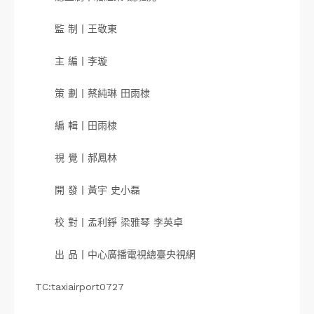
監 制丨王敬東
主 編丨李璇
策 劃丨蔡純琳 田雨棣
編 輯丨田雨棣
視 覺丨郝鳳林
開 發丨黃宇 史小磊
校 對丨孟利錚 梁雅琴 李英卓
出 品丨中心廣播電視總臺央視網
TC:taxiairport0727