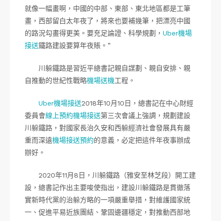
就像一幅畫啊，中國的中部、東部、東北地區都是工筆
畫，西部留白太年夜了，將來也要補幾筆，把漂亮中國
的路況勾畫得更美。要充足論證、科學規劃，
Uber機場
接送
鐵路建設要算年夜賬。”
川躲鐵路是習近平總書記親自謀劃、親自安排、親
自推動的世紀性戰略
機場送機
工程。
Uber機場接送
2018年10月10日，總書記在中心財經
委員會
線上預約機場接送
第三次會議上強調，規劃建設
川躲鐵路，對國家長治久安和西躲經濟社會發展具有嚴
重而深遠
機場接送預約
的意義，必定把這件年夜事辦成
辦好。
2020年11月8日，川躲鐵路（雅安至林芝段）開工建
設，總書記作出主要唆使指出，建設川躲鐵路是貫徹落
實新時代黨的治躲方略的一項嚴重舉措，對維護國家統
一、促進平易近族團結、鞏固邊疆穩定，對推動西部地