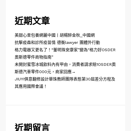
近期文章
美甜心查包養網麗中國丨胡楊醉金秋_中國網
抗擊疫森和診所疫苗情 德衡lawyer 團體外行動
格力電器又更名了！“董明珠安康家”變為“格力好OSDER
奧斯德零件商物指南”
未開封蜜雪冰城飲料內有甲由，消費者請求賠1OSDER奧
斯德汽車零件000元，商家回應→
JIUYI俱意翻修設計華珠教師團隊表態第30屆差分方程及
其應用國際會議！
近期留言