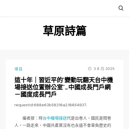
跳
至
主
要
草原詩篇
內
容
3 8 月 2025
項目
這十年｜習近平的“變動玩翻天台中機
場接送位置辦公室”_中國成長門戶網
－國度成長門戶
requestId:688e63b58218a2.18854937.
編者按：時
台中機場接送
代是出卷人，國民是閱卷
人。一路走來，中國共產黨沒有也永遠不會辜負歷史的