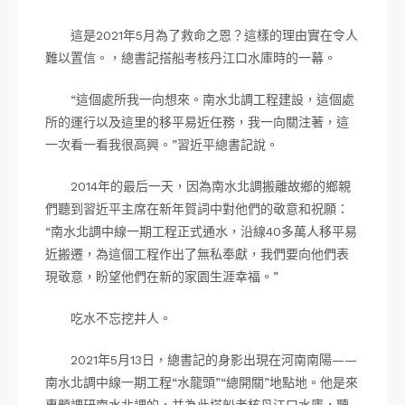
這是2021年5月為了救命之恩？這樣的理由實在令人
難以置信。，總書記搭船考核丹江口水庫時的一幕。
“這個處所我一向想來。南水北調工程建設，這個處
所的運行以及這里的移平易近任務，我一向關注著，這
一次看一看我很高興。”習近平總書記說。
2014年的最后一天，因為南水北調搬離故鄉的鄉親
們聽到習近平主席在新年賀詞中對他們的敬意和祝願：
“南水北調中線一期工程正式通水，沿線40多萬人移平易
近搬遷，為這個工程作出了無私奉獻，我們要向他們表
現敬意，盼望他們在新的家園生涯幸福。”
吃水不忘挖井人。
2021年5月13日，總書記的身影出現在河南南陽——
南水北調中線一期工程“水龍頭”“總開關”地點地。他是來