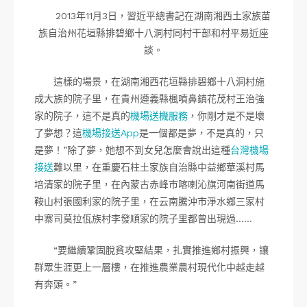
2013年11月3日，習近平總書記在湖南湘西土家族苗
族自治州花垣縣排碧鄉十八洞村同村干部和村平易近座
談。
這樣的場景，在湖南湘西花垣縣排碧鄉十八洞村施
成大族的院子里，在貴州遵義縣楓噴鼻鎮花茂村王治強
家的院子，這不是真的
機場送機服務
，你剛才是不是壞
了夢想？這
機場接送App
是一個都是夢，不是真的，只
是夢！”除了夢，她想不到女兒怎麼會說出這種
台灣機場
接送
難以里，在重慶石柱土家族自治縣中益鄉華溪村馬
培清家的院子里，在內蒙古赤峰市喀喇沁旗河南街道馬
鞍山村張國利家的院子里，在云南騰沖市淨水鄉三家村
中寨司莫拉佤族村李發順家的院子里都曾出現過……
“要繼續鞏固脫貧攻堅結果，扎實推進鄉村振興，讓
群眾生涯更上一層樓，在推進農業農村現代化中越走越
有奔頭。”