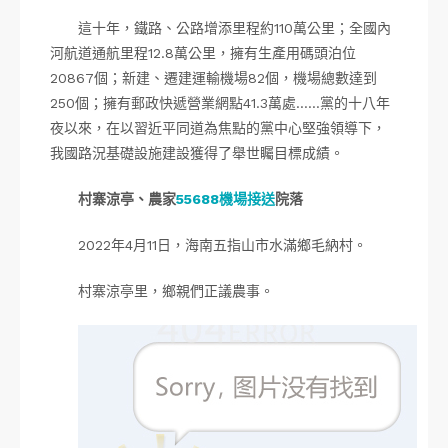
這十年，鐵路、公路增添里程約110萬公里；全國內
河航道通航里程12.8萬公里，擁有生產用碼頭泊位
20867個；新建、遷建運輸機場82個，機場總數達到
250個；擁有郵政快遞營業網點41.3萬處……黨的十八年
夜以來，在以習近平同道為焦點的黨中心堅強領導下，
我國路況基礎設施建設獲得了舉世矚目標成績。
村寨涼亭、農家
55688機場接送
院落
2022年4月11日，海南五指山市水滿鄉毛納村。
村寨涼亭里，鄉親們正議農事。