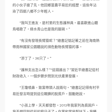
的小伙子搶了先。他回鄉當農平易近的經歷，這些年沾
染了四鄰八鄉不少年輕人。
“我叫王進友，是村里的生態護林員。最喜歡進山聽
鳥唱歌了，綠水青山也是我的飯碗。”
“有沒有發現長臂猿呢？”總書記惦記著之前在海南熱
帶雨林國家公園聽說的瀕危動物長臂猿的事。
“添丁了，36只了。”
“護林支出怎么樣？”“這錢誰出？”習近平總書記從村
財政收入，一個步驟步問到光伏產業發展。
“王瓊噴鼻，致富帶頭人說兩句。”總書記記得有村平
易近發言時提到這位靦腆的脫貧戶，鼓勵她說。
“小孩上學，天天都發愁。2013年我家列為貧困戶。
我不想回到從前的窮日子了。在黨和當局幫扶下，我種