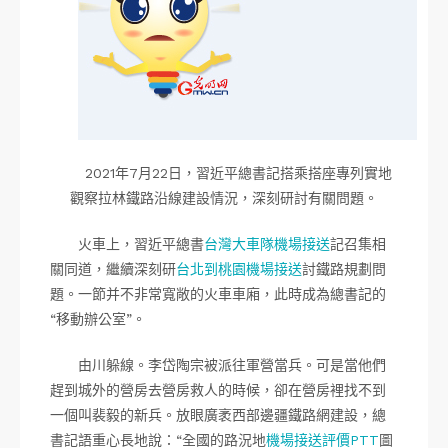
2021年7月22日，習近平總書記搭乘搭座專列實地
觀察拉林鐵路沿線建設情況，深刻研討有關問題。
火車上，習近平總書
台灣大車隊機場接送
記召集相
關同道，繼續深刻研
台北到桃園機場接送
討鐵路規劃問
題。一節并不非常寬敞的火車車廂，此時成為總書記的
“移動辦公室”。
由川躲線。李岱陶宗被派往軍營當兵。可是當他們
趕到城外的營房去營房救人的時候，卻在營房裡找不到
一個叫裴毅的新兵。放眼廣袤西部邊疆鐵路網建設，總
書記語重心長地說：“全國的路況地
機場接送評價PTT
圖