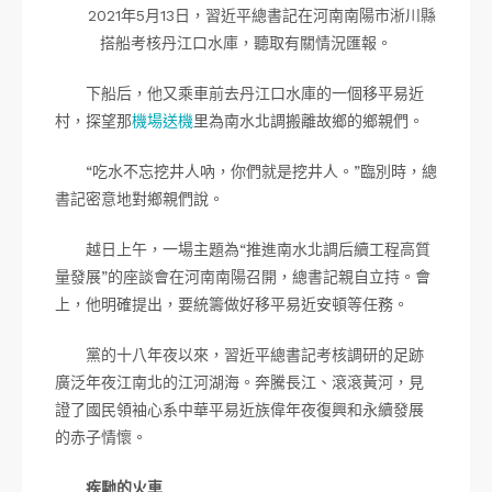
2021年5月13日，習近平總書記在河南南陽市淅川縣
搭船考核丹江口水庫，聽取有關情況匯報。
下船后，他又乘車前去丹江口水庫的一個移平易近
村，探望那
機場送機
里為南水北調搬離故鄉的鄉親們。
“吃水不忘挖井人吶，你們就是挖井人。”臨別時，總
書記密意地對鄉親們說。
越日上午，一場主題為“推進南水北調后續工程高質
量發展”的座談會在河南南陽召開，總書記親自立持。會
上，他明確提出，要統籌做好移平易近安頓等任務。
黨的十八年夜以來，習近平總書記考核調研的足跡
廣泛年夜江南北的江河湖海。奔騰長江、滾滾黃河，見
證了國民領袖心系中華平易近族偉年夜復興和永續發展
的赤子情懷。
疾馳的火車