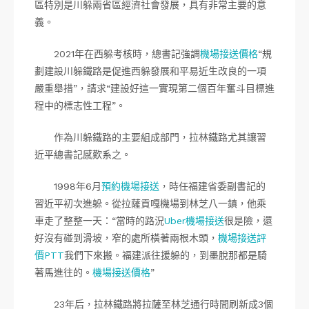
區特別是川躲兩省區經濟社會發展，具有非常主要的意
義。
2021年在西躲考核時，總書記強調
機場接送價格
“規
劃建設川躲鐵路是促進西躲發展和平易近生改良的一項
嚴重舉措”，請求“建設好這一實現第二個百年奮斗目標進
程中的標志性工程”。
作為川躲鐵路的主要組成部門，拉林鐵路尤其讓習
近平總書記感歎系之。
1998年6月
預約機場接送
，時任福建省委副書記的
習近平初次進躲。從拉薩貢嘎機場到林芝八一鎮，他乘
車走了整整一天：“當時的路況
Uber機場接送
很是險，還
好沒有碰到滑坡，窄的處所橫著兩根木頭，
機場接送評
價PTT
我們下來搬。福建派往援躲的，到墨脫那都是騎
著馬進往的。
機場接送價格
”
23年后，拉林鐵路將拉薩至林芝通行時間刷新成3個