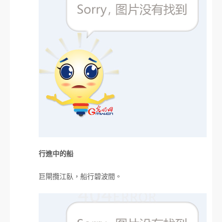
行進中的船
巨閘攬江臥，船行碧波間。