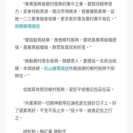
“產業振興是鄉村振興的重中之重，要堅持精準發
力，安身特點資源，關注市場需求，發展優勢產業，促
進一二三產業融會發展，更多更好惠及農村農平易近。”
商務機場接送
“鞏固脫貧結果，推進鄉村振興，要把基層黨組織建
強。基層黨組織強，群眾致富就有盼望。”
“推動鄉村周全振興，關鍵靠人。要建設一支政治過
硬、本領過硬、
松山機場接送
作風過硬的鄉村振興干部
隊伍。”
從脫貧攻堅到鄉村振興，習近平總書記念茲在茲。
“共產黨把一切精神都用在讓老蒼生過好日子上。好
了還要再好，不克不及止步。”這十年，總書記念之行
之。
總監制丨駱紅秉 魏驅虎