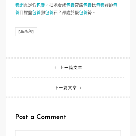
養網
真是假
包養
，把她看成
包養
常識
包養
比
包養
賽節
包
養
目標墊
包養
腳
包養
石？都處於優
包養
勢。
[db:标签]
文
上一篇文章
章
下一篇文章
導
覽
Post a Comment