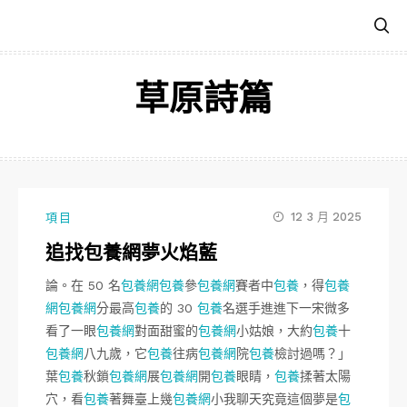
跳
至
主
要
草原詩篇
內
容
12 3 月 2025
項目
追找包養網夢火焰藍
論。在 50 名
包養網
包養
參
包養網
賽者中
包養
，得
包養
網
包養網
分最高
包養
的 30
包養
名選手進進下一宋微多
看了一眼
包養網
對面甜蜜的
包養網
小姑娘，大約
包養
十
包養網
八九歲，它
包養
往病
包養網
院
包養
檢討過嗎？」
葉
包養
秋鎖
包養網
展
包養網
開
包養
眼睛，
包養
揉著太陽
穴，看
包養
著舞臺上幾
包養網
小我聊天究竟這個夢是
包