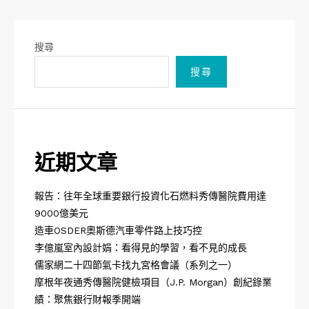
搜尋
搜尋
近期文章
報告：往年全球重要銀行投資化石燃料秀傳醫院費用達
9000億美元
造車OSDER奧斯德汽車零件路上技巧控
李億嵐室內設計娟：看得見的學習，看不見的成長
儒家網二十四節氣卡找九宮格會議（系列之一）
摩根年夜通秀傳醫院健檢項目（J.P. Morgan）創紀錄業
績：聚焦銀行財報季開端