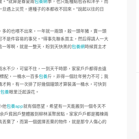
暖。“就算是春夏兩
包養網
季，也只能種點苞谷和洋芋，而
一旦遇上災荒，連種子的本都收不回來。”說起以往的日
，多的也喂不出來，一年就一兩頭，殺一頭年豬，賣一頭
可不是件容易的事兒。“得事先聯系買主，然后得請人一大
這一等啊，就是一整天，盼到天快黑的
包養網
時候買主才
雨水不少，可留不住，一到天干時節，家家戶戶都得去遠
的標配，一桶水一百多
包養
斤，非得一個壯年勞力不可；我
桶才夠，有一次排了好幾個鐘頭才算裝滿一桶水，可快到
芝
包養
眼里泛起淚花。
小他
包養app
就有個愿望，希望有一天能搬到一個冬天不
20余戶貧困戶整體搬到柳林溪聚居點，家家戶戶都是獨棟兩
具丟棄了，而第一個選擇丟棄的物件，就是那令人傷心的