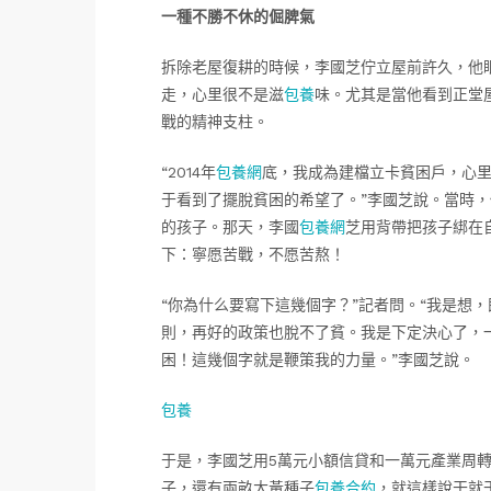
一種不勝不休的倔脾氣
拆除老屋復耕的時候，李國芝佇立屋前許久，他
走，心里很不是滋
包養
味。尤其是當他看到正堂
戰的精神支柱。
“2014年
包養網
底，我成為建檔立卡貧困戶，心
于看到了擺脫貧困的希望了。”李國芝說。當時
的孩子。那天，李國
包養網
芝用背帶把孩子綁在
下：寧愿苦戰，不愿苦熬！
“你為什么要寫下這幾個字？”記者問。“我是想
則，再好的政策也脫不了貧。我是下定決心了，
困！這幾個字就是鞭策我的力量。”李國芝說。
包養
于是，李國芝用5萬元小額信貸和一萬元產業周轉
子，還有兩畝大黃種子
包養合約
，就這樣說干就