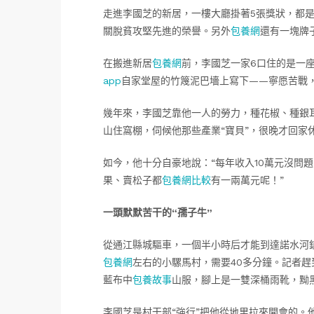
走進李國芝的新居，一樓大廳掛著5張獎狀，都是20
關脫貧攻堅先進的榮譽。另外
包養網
還有一塊牌
在搬進新居
包養網
前，李國芝一家6口住的是一座
app
自家堂屋的竹篾泥巴墻上寫下——寧愿苦戰
幾年來，李國芝靠他一人的勞力，種花椒、種銀
山住窩棚，伺候他那些產業“寶貝”，很晚才回家
如今，他十分自豪地說：“每年收入10萬元沒問
果、賣松子都
包養網比較
有一兩萬元呢！”
一頭默默苦干的“孺子牛”
從通江縣城驅車，一個半小時后才能到達諾水河鎮
包養網
左右的小騾馬村，需要40多分鐘。記者
藍布中
包養故事
山服，腳上是一雙深桶雨靴，黝
李國芝是村干部“強行”把他從地里拉來開會的。