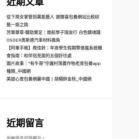
近期文章
從下崗女掌管到萬能藝人 謝娜喜包養網站比較綜
藝一姐之路
芳華華章·贛勁實足｜南航學子瑞金行 白色鑄魂踐
OSDER奧斯德汽車材料擔負
【阿單手帳】周佳鈴：年夜學生假期聚億嵐系統櫃
會指南：和伴侶見面的五個好往處
圖片故事｜“有牛哥”守護村落農作物老查包養app
種類_中國網
美甜心查包養網麗中國丨胡楊醉金秋_中國網
近期留言
尚無留言可供顯示。