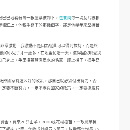
眼巴巴地看著每一根屋梁被卸下，
包養網
每一塊瓦片被移
屋墻壁上，他親手寫下的那幾個字，那是他幾年來堅持苦
里非常激動。我激動不是因為從此可以得到扶持，而是終
，他的小兒子才一歲多，在地里忙活一天，還得回家哄愛哭
自己身上，手里攥著蘸滿墨水的毛筆，爬上梯子，揮手寫
，既然國家有這么好的政策，那自己就必須付出努力，否
一定要不斷努力，一定不辜負國家的政策，一定要擺脫貧
資金，買來20只山羊，2000株花椒樹苗，一畝魔芋種
干了起來。“第一年收成就達四五萬元，以后逐年增長，2