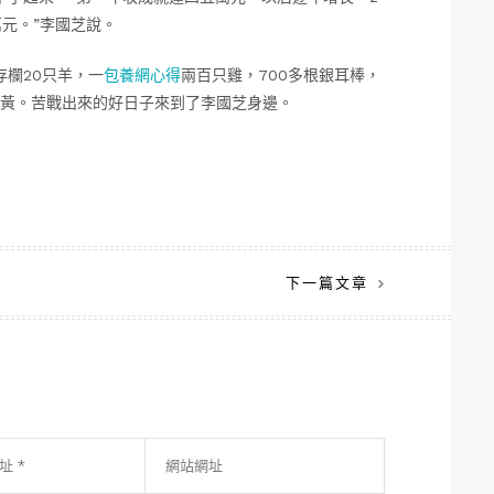
萬元。”李國芝說。
欄20只羊，一
包養網心得
兩百只雞，700多根銀耳棒，
黃。苦戰出來的好日子來到了李國芝身邊。
下一篇文章