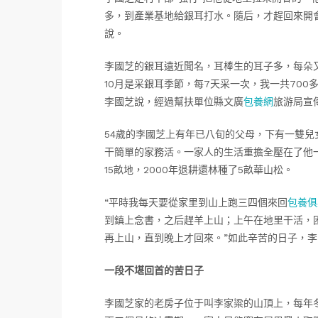
多，到產業基地給銀耳打水。隨后，才趕回來開會
說。
李國芝的銀耳遠近聞名，耳棒生的耳子多，每朵
10月是采銀耳季節，每7天采一次，我一共700
李國芝說，經過幫扶單位縣文廣
包養網
旅游局宣
54歲的李國芝上有年已八旬的父母，下有一雙兒
干簡單的家務活。一家人的生活重擔全壓在了他
15畝地，2000年退耕還林種了5畝華山松。
“平時我每天要從家里到山上跑三四個來回
包養俱
到鎮上念書，之后趕羊上山；上午在地里干活，
再上山，直到晚上才回來。”如此辛苦的日子，
一段不堪回首的苦日子
李國芝家的老房子位于叫李家粱的山頂上，每年