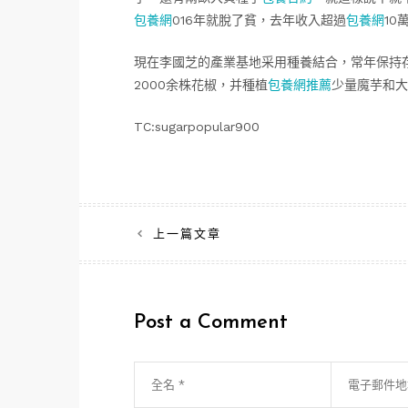
包養網
016年就脫了貧，去年收入超過
包養網
10
現在李國芝的產業基地采用種養結合，常年保持存
2000余株花椒，并種植
包養網推薦
少量魔芋和大
TC:sugarpopular900
文
上一篇文章
章
導
Post a Comment
覽