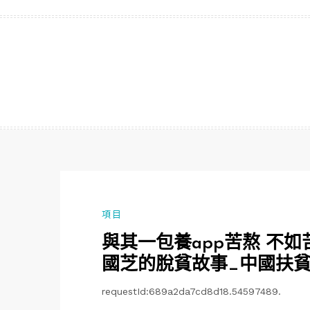
跳
至
主
要
內
容
項目
與其一包養app苦熬 不
國芝的脫貧故事_中國扶
requestId:689a2da7cd8d18.54597489.