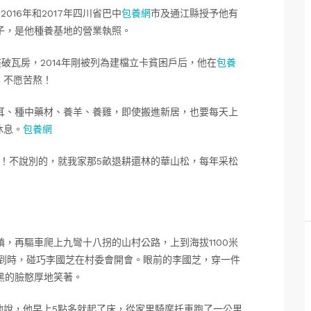
16年和2017年四川省巴中
包養網
市及通江縣授予他有
子，是他種養基地的營業執照。
破瓦房，2014年剛被列為建檔立卡貧困戶后，他在
包養
，不愿苦熬！
耳、種中藥材、養羊、養雞，即使搬進新居，也要每天上
休息。
包養網
題！不說別的，就我家那5畝退耕還林的華山松，每年采松
，再驅車爬上九彎十八拐的山村公路，上到海拔1100米
趕到時，碰巧李國芝在村委會開會。眼前的李國芝，穿一件
黑的臉憨厚地笑著。
他說，他早上5點多就起了床，從家里騎摩托車跑了一公里