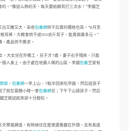
的。“像這么熱的天，每天要給銀耳打三次水！”李國芝
又白又嫩又大，采收
包養網
烘干后賣的價格也高。“6月至
多根耳棒，大概會烘干成100余斤耳子，能賣兩萬多元。”
傳，產品供不應求。
女，大女兒在外務工，兒子才7歲，妻子右手殘疾，只能
一個人身上。由于處在地廣人稀的山區，李國
包養
芝家有
樂部
，
包養網
一早上山，7點半回來吃早飯，然后送孩子
困了就在窩棚小睡一會
包養網
兒；下午下山接孩子，然后
李國芝敘述起來卻十分輕松。
冬天寒風肆虐，有時候住在屋里還像露在外頭，且有長達