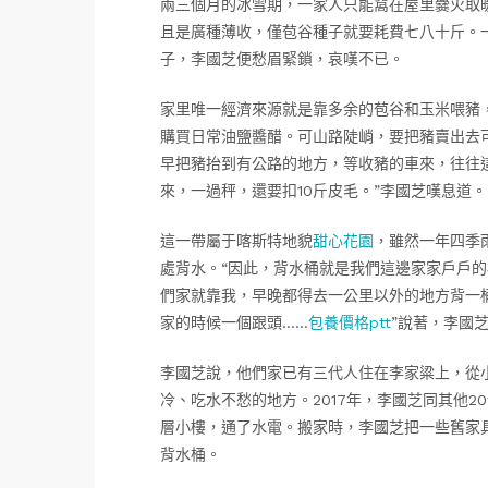
兩三個月的冰雪期，一家人只能窩在屋里爨火取
且是廣種薄收，僅苞谷種子就要耗費七八十斤。
子，李國芝便愁眉緊鎖，哀嘆不已。
家里唯一經濟來源就是靠多余的苞谷和玉米喂豬
購買日常油鹽醬醋。可山路陡峭，要把豬賣出去
早把豬抬到有公路的地方，等收豬的車來，往往
來，一過秤，還要扣10斤皮毛。”李國芝嘆息道。
這一帶屬于喀斯特地貌
甜心花園
，雖然一年四季
處背水。“因此，背水桶就是我們這邊家家戶戶
們家就靠我，早晚都得去一公里以外的地方背一
家的時候一個跟頭……
包養價格ptt
”說著，李國
李國芝說，他們家已有三代人住在李家粱上，從
冷、吃水不愁的地方。2017年，李國芝同其他
層小樓，通了水電。搬家時，李國芝把一些舊家
背水桶。