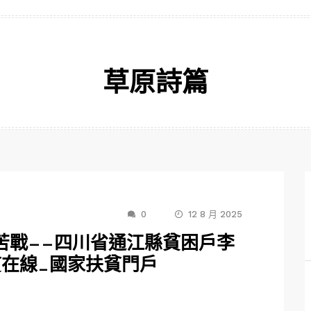
草原詩篇
0
12 8 月 2025
如苦戰——四川省通江縣貧困戶李
貧在線_國家扶貧門戶