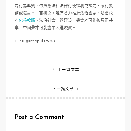
為行為準則，依照憲法和法律行使權利或權力、履行義
務或職責。一言概之，唯有著力推進法治國家、法治政
府
包養軟體
、法治社會一體建設，機會才可能被真正共
享，中國夢才可能盡早照進現實。
TC:sugarpopular900
文
上一篇文章
章
下一篇文章
導
覽
Post a Comment