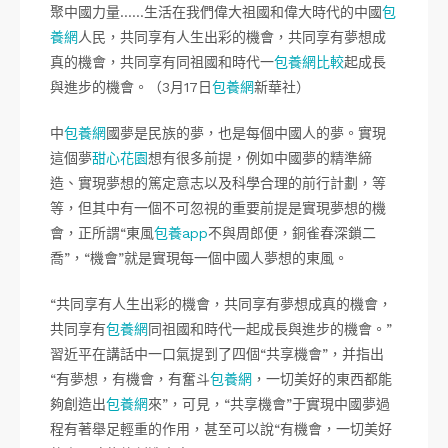
聚中國力量……生活在我們偉大祖國和偉大時代的中國
包
養網
人民，共同享有人生出彩的機會，共同享有夢想成
真的機會，共同享有同祖國和時代一
包養網比較
起成長
與進步的機會。（3月17日
包養網
新華社）
中
包養網
國夢是民族的夢，也是每個中國人的夢。實現
這個夢
甜心花園
想有很多前提，例如中國夢的精準締
造、實現夢想的篤定意志以及科學合理的前行計劃，等
等，但其中有一個不可忽視的重要前提是實現夢想的機
會，正所謂“東風
包養app
不與周郎便，銅雀春深鎖二
喬”，“機會”就是實現每一個中國人夢想的東風。
“共同享有人生出彩的機會，共同享有夢想成真的機會，
共同享有
包養網
同祖國和時代一起成長與進步的機會。”
習近平在講話中一口氣提到了四個“共享機會”，并指出
“有夢想，有機會，有奮斗
包養網
，一切美好的東西都能
夠創造出
包養網
來”，可見，“共享機會”于實現中國夢過
程有著舉足輕重的作用，甚至可以說“有機會，一切美好