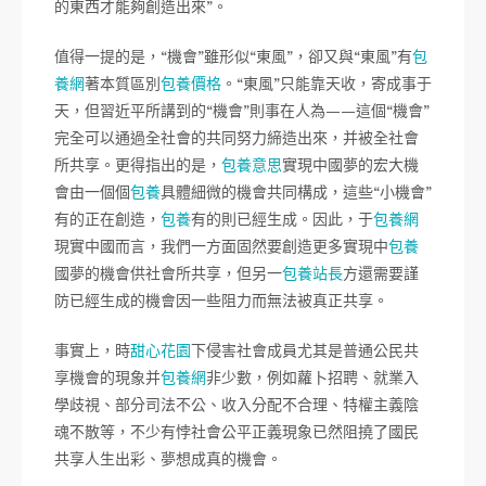
的東西才能夠創造出來”。
值得一提的是，“機會”雖形似“東風”，卻又與“東風”有
包
養網
著本質區別
包養價格
。“東風”只能靠天收，寄成事于
天，但習近平所講到的“機會”則事在人為——這個“機會”
完全可以通過全社會的共同努力締造出來，并被全社會
所共享。更得指出的是，
包養意思
實現中國夢的宏大機
會由一個個
包養
具體細微的機會共同構成，這些“小機會”
有的正在創造，
包養
有的則已經生成。因此，于
包養網
現實中國而言，我們一方面固然要創造更多實現中
包養
國夢的機會供社會所共享，但另一
包養站長
方還需要謹
防已經生成的機會因一些阻力而無法被真正共享。
事實上，時
甜心花園
下侵害社會成員尤其是普通公民共
享機會的現象并
包養網
非少數，例如蘿卜招聘、就業入
學歧視、部分司法不公、收入分配不合理、特權主義陰
魂不散等，不少有悖社會公平正義現象已然阻撓了國民
共享人生出彩、夢想成真的機會。