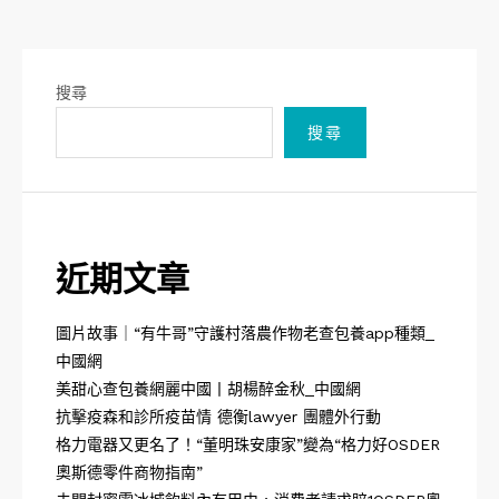
搜尋
搜尋
近期文章
圖片故事｜“有牛哥”守護村落農作物老查包養app種類_
中國網
美甜心查包養網麗中國丨胡楊醉金秋_中國網
抗擊疫森和診所疫苗情 德衡lawyer 團體外行動
格力電器又更名了！“董明珠安康家”變為“格力好OSDER
奧斯德零件商物指南”