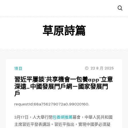
跳
至
主
要
草原詩篇
內
容
22 8 月 2025
項目
習近平屢談“共享機會一包養app”立意
深遠_中國發展門戶網－國家發展門
戶
requestId:68a756279072a0.99020160.
3月17日，人大舉行閉
包養網推薦
幕會，中華人民共和國
主席習近平發表講話。習近平指出，實現中國夢必須凝