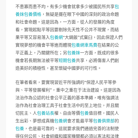
不患寡而患不均。有多少機會就拿多少被國民所共享
包
養妹
包養價格
，無疑是擺在眼下中國的深刻的政治命題
和社會命題。這是因為，一方面，從人的發展的角度
看，實現起點平等因要剔除先天性不公并不現實，而結
果平等又容易落入
包養網
“大鍋飯”式窠臼，因此保證人們
實現夢想的機會平等進而體現
包養網車馬費
在結果的公
平正義上，乃關鍵所在；另
包養妹
一方面，既成的很多
機會若長期無法被平等
短期包養
共享，必將傷害人們創
造美好的積極性，甚至懷疑中國夢的可行性。
在筆者看來，要實現習近平所強調的“保證人民平等參
與、平等發展權利”，重中之重在于法治建設。這是因為
法治作為公認的社會公平正義的基本準繩，唯有強調法
治作為社會治理工具于社會生活中的至上地位，并且關
切民主、人
包養站長
權、自由等價
包養
值目標，國民人
生出彩、夢想成真機
包養網
會才能最平等
包養俱樂部
的
包養
，也是最可靠的。這就要求我們通過完善的法制使
得任何公民、社會組織和國家機關都必須以憲法和法律