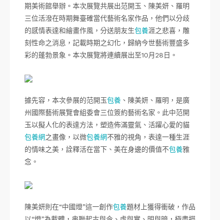
期美術館舉辦。本次展覽共展出范開玉、陳美妍、羅明
三位活潑在時期舞臺確當代藝術名家作品，他們以分歧
的感情表達和繪畫作風，分送朋友生
包養
涯之悲喜，雕
刻性命之消息，記載時期之幻化，歸納今世藝術豐盛多
彩的蓬勃景象。本次展覽將連續展出至10月28日。
據先容，本次參展的范開玉
包養
、陳美妍、羅明，是廣
州國際藝術展覽會組委會三位簽約藝術名家。此中范開
玉以擬人化的表達方法，塑造佈滿靈氣、活躍心愛的貓
包養網
之畫像，以微
包養網
不雅的視角，表達一種生涯
的情味之美，詮釋活在當下、美在身邊的價值不
包養
雅
念。
陳美妍則在“中國燈”這一創作
包養
題材上獲得衝破，作品
以“燈”為載體，串聯起古與今、虛與實、明與暗，極盡描