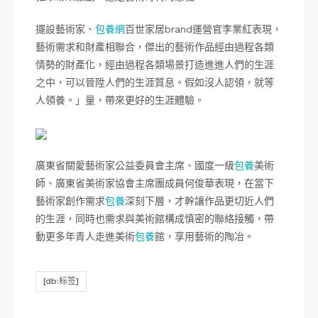
擺設藝術家、
包養網
百世家居brand運營官李業紅表現，
藝術需求和財產相聯合，傑出的藝術作品經由過程各類
情勢的財產化，經由過程各類場景打造進進人們的生涯
之中，可以晉陞人們的生涯質息。假如沒人認領，就等
人領養。」量，帶來更好的生涯體驗。
廣東省關愛藝術家公益委員會主席、國度一級
包養
美術
師、廣東省美術家協會主席團成員何俊華表現，在當下
藝術家創作需求
包養
深刻下層，才幹讓作品更切近人們
的生涯，同時也需求與美術館構成慎密的聯絡接觸，帶
動更多年青人走進美術
包養
館，享用藝術的陶冶。
[db:标签]