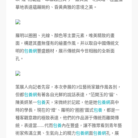
摹地表達蘊藉婉約、昏黃典雅的意境之美。
羅明以圈圈、光線、顏色等主要元素，唯美精致的畫
面，構建其盡無僅有的繪畫作風，并以取自中國傳統文
明的
包養網
豐盛題材，展示傳統與今世相融的全新面
孔。
策展人向記者先容，本次參展的3位藝術家雖作風各別，
但都
包養網
有著各自光鮮的說話表達，“范開玉的‘貓’、
陳美妍某一
包養
天，宋微終於記起，他是她
包養網
高中
時的學長，現在的‘燈’、羅明的‘圈圈’圖式
包養
，都是一
種客觀意趣的極致表達，他們的作品源于傳統而離開傳
統，表達當……代而
包養
內在豐盛，讓不雅眾看到青年藝
術家佈滿立異、生氣向上的精力
包養網
面
包養網
孔，展