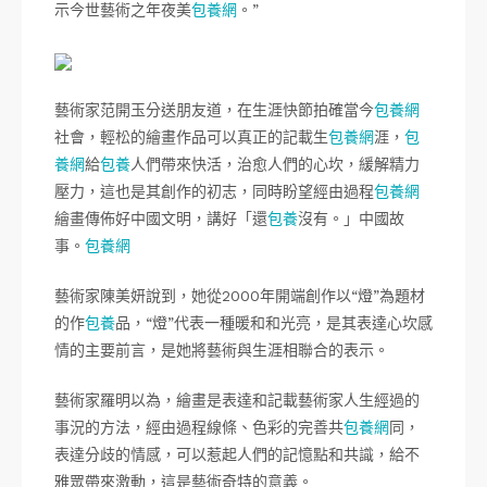
示今世藝術之年夜美
包養網
。”
藝術家范開玉分送朋友道，在生涯快節拍確當今
包養網
社會，輕松的繪畫作品可以真正的記載生
包養網
涯，
包
養網
給
包養
人們帶來快活，治愈人們的心坎，緩解精力
壓力，這也是其創作的初志，同時盼望經由過程
包養網
繪畫傳佈好中國文明，講好「還
包養
沒有。」中國故
事。
包養網
藝術家陳美妍說到，她從2000年開端創作以“燈”為題材
的作
包養
品，“燈”代表一種暖和和光亮，是其表達心坎感
情的主要前言，是她將藝術與生涯相聯合的表示。
藝術家羅明以為，繪畫是表達和記載藝術家人生經過的
事況的方法，經由過程線條、色彩的完善共
包養網
同，
表達分歧的情感，可以惹起人們的記憶點和共識，給不
雅眾帶來激動，這是藝術奇特的意義。