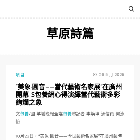
跳
至
主
要
草原詩篇
內
容
26 5 月 2025
項目
“美象·圓音——當代藝術名家展”在廣州
開幕 S包養網心得演繹當代藝術多彩
絢爛之象
文
包養
/圖 羊城晚報全媒
包養
體記者 李煥坤 通信員 何泳
怡
10月23日，“美象·圓音——今世藝術名家展”在廣州藝時