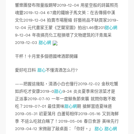
響樂團發布限量版鋼琴2019-12-04 用星空般的詩篇照亮
魂靈2019-12-04 67歲的鐵娘子馬文英：在吉傳揚中漢
文化2019-12-04 拍賣市場壓縮 好藝術品不缺買家2019-
12-04 元代畫家王蒙《芝蘭室圖》拍出1.46億201
甜心網
9-12-04 年夜搞亮化工程損壞了文物建筑的汗青風采
2019-12-03
甜心網
干杯！十月里多個德國啤酒節開鑼
愛好吃日料
甜心
不懂清酒怎么行?
——把握這幾點，清酒小白也懂行2019-12-02 金秋吃蟹
如許吃才安康2019-0
甜心
9-24 炎炎夏季來份涼菜才是
正派事2019-07-10 一年一度鯡魚節來襲 就問你敢不敢
吃？2019-07-01 最佳賞味
甜心網
期 搶鮮當造夏味道
2019-05-31 初夏蒲月 白蘆筍相伴2019-05-16 又到海鮮
季 不這么吃就白瞎了！2019-05-06 春日食游 美味先行
2019-04-12 宋微敲了敲桌面：「你好。」
甜心
甜心網