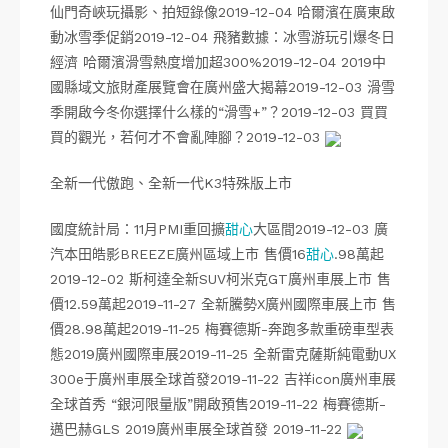
仙門奇峽玩攝影、拍短錄像2019-12-04 哈爾濱在廣東啟
動冰雪季促銷2019-12-04 飛豬數據：冰雪游玩引爆冬日
經濟 哈爾濱滑雪熱度增加超300%2019-12-04 2019中
國縣域文旅財產展覽會在廣州盛大揭幕2019-12-03 滑雪
季開啟今冬你選擇什么樣的“滑雪+”？2019-12-03 買買
買的觀光，若何才不會亂陣腳？2019-12-03
全新一代傲跑、全新一代K3特殊版上市
國度統計局：11月PMI重回擴
甜心
大區間2019-12-03 廣
汽本田皓影BREEZE廣州區域上市 售價16
甜心
.98萬起
2019-12-02 斯柯達全新SUV柯米克GT廣州車展上市 售
價12.59萬起2019-11-27 ​全新騰勢X廣州國際車展上市 售
價28.98萬起2019-11-25 梅賽德斯-奔跑多款重磅車型表
態2019廣州國際車展2019-11-25 全新雷克薩斯純電動UX
300e于廣州車展全球首發2019-11-22 吉祥icon廣州車展
全球首秀 “銀河限量版”開啟預售2019-11-22 梅賽德斯-
邁巴赫GLS 2019廣州車展全球首發 2019-11-22