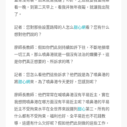
蓋骨沒有裂。后來就幫我縫了10針，之后就要我留院察
看一晚，到第二天早上，看我并無年夜礙，就讓我出院
了。
記者：您對那些設置路障的人怎么
甜心網
看？您有什么
想對他們說的？
廖師長教師：假如你們此刻持續如許下往，不斷地損壞
一切工具，那么噴鼻港就是一個沒有法治的爛攤子。這
是你們真正想要的、所訴求的嗎？
記者：您怎么看他們這些訴求？他們說是為了噴鼻港的
將
甜心網
來，為了噴鼻港今天更好，您感到呢？
廖師長教師：他們常常在喊噴鼻港沒有平易近主，實在
我想問噴鼻港在哪方面沒有平易近主呢？噴鼻港的平易
近主不受拘束水平在全世界來說擺列
甜心
第三。所有的
什么都有不受拘束，福利也好、全平易近也不花錢教
導，這還有什么欠好呢？假如他們此刻做的這些工作，