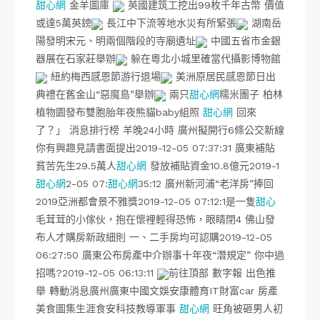
甜心網
金羊圖庫
英國建筑工挖出99枚千年古幣 價值
或達5萬英鎊
長江中下流等地水災有所緊張
湖南岳
陽發明宋元、明兩個階段的寺廟遺址
中國五省市金銀
器展在石家莊舉辦
躲在粵北小城里確當代攝影博物館
紐約梅西感恩節游行退場
美洲原居民感恩節日出
典禮在舊金山“惡魔島”舉辦
兩只
甜心網
糯米團子 柏林
植物園發布雙胞胎年夜熊貓baby組照
甜心網
回來
了？」 消息排行榜 羊晚24小時 廣州擬開行6條公交新線
你有興趣見請書面提出2019-12-05 07:37:31 廣東補貼
貧苦先生29.5萬人
甜心網
發放補貼資金10.8億元2019-1
甜心網
2-05 07:
甜心網
35:12 廣州新河浦“老洋房”捧回
2019亞洲都會景不雅獎2019-12-05 07:12:1是一隻
甜心
毛茸茸的小傢伙，抱在懷裡輕得恐怖，眼睛閉4 佛山發
布人才購房新政細則 一、二手房均可認購2019-12-05
06:27:50 廣東公布房產中介辦事十年夜“潛規定” 你中過
招嗎?2019-12-05 06:13:11
前往頂部 數字報 出色推
舉 轉動消息廣州廣東中國文娛安康體育IT財富car 房產
美食圖集生涯食安科技教導軍事
甜心網
旺角被砸男人初