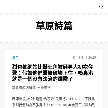
跳
至
主
要
草原詩篇
內
容
18 5 月 2025
項目
甜包養網站比擬旺角被砸男人初次發
聲：假如他們繼續破壞下往，噴鼻港
就是一個沒有法治的爛攤子
跟星級飯店解鎖“土味弄法”
春節出境游報名延遲“合家歡”最風行2019-12-05 不雅鳥
季到我們動身不雅鳥往！2019-12-05 年夜賽正式啟動到