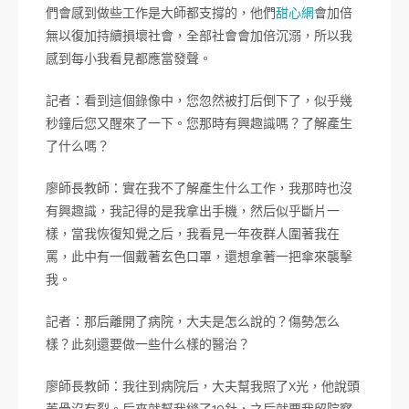
們會感到做些工作是大師都支撐的，他們
甜心網
會加倍
無以復加持續損壞社會，全部社會會加倍沉溺，所以我
感到每小我看見都應當發聲。
記者：看到這個錄像中，您忽然被打后倒下了，似乎幾
秒鐘后您又醒來了一下。您那時有興趣識嗎？了解產生
了什么嗎？
廖師長教師：實在我不了解產生什么工作，我那時也沒
有興趣識，我記得的是我拿出手機，然后似乎斷片一
樣，當我恢復知覺之后，我看見一年夜群人圍著我在
罵，此中有一個戴著玄色口罩，還想拿著一把傘來襲擊
我。
記者：那后離開了病院，大夫是怎么說的？傷勢怎么
樣？此刻還要做一些什么樣的醫治？
廖師長教師：我往到病院后，大夫幫我照了X光，他說頭