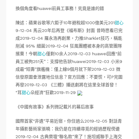
換個角度看huawei前員工事務！究竟是誰的錯
陳述：蘋果谷歌等六鉅子10年避稅超1000億美元201
甜心
9-12-04 馬云20年后再登《福布斯》封面 昔時愿看已完
成2019-12-04 羅永浩再創業，力推Sharklet技巧，稱能
削減 95% 細菌2019-12-04 狂風團體被本身的高管團隊
擯棄！今朝
甜心
僅剩10余人2019-12-03 huawei回應“前
員工被拘251天”：支撐他告狀huawei2019-12-03 小米9
成最“短壽”旗艦機：僅上線9個月就下架2019-12-03 微
信發原圖會泄露地位信息？官方回應：不要慌，可P完圖
再發2019-12-03 《三體》播送劇將在這里全球首發！
“耳
甜心
朵經濟”狂歡2019-11-29
《中國有故事》系列微記載片的幕后故事
國際首家“非遺”平易近宿，你住過么2019-12-05 對話青
年攝影藝術家張曉：我仍是在持續尋覓的經過歷程傍邊
2019-12-04 古典樂壇“聯名款”來了！施坦威聯手上海交