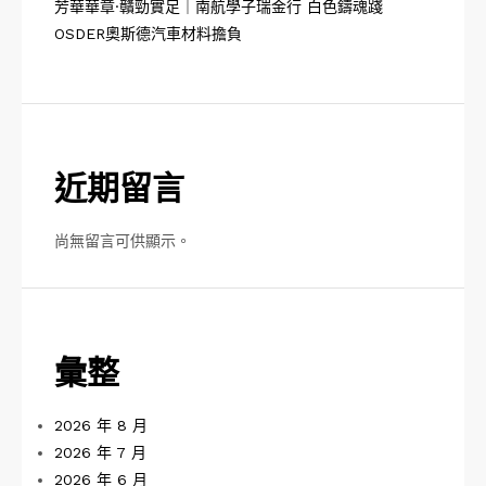
芳華華章·贛勁實足｜南航學子瑞金行 白色鑄魂踐
OSDER奧斯德汽車材料擔負
近期留言
尚無留言可供顯示。
彙整
2026 年 8 月
2026 年 7 月
2026 年 6 月