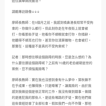
送往廣華病院醫治。
請戳專訪錄像↓↓↓
廖師長教師：在5個月之前，我感到噴鼻港長短常不受拘
束的，你做什么都行。但此刻你走在年夜街上就會被
打，你看那些歹徒，他看你不順眼就會打你，你措辭，
他聽得不順耳也打你，甚至你往清算雜物，也會被打。
那實在，這種是不是真的不受拘束呢？
記者：那時想往移這個路障的時辰，您是怎么想的？為
什么要往挪這個路障呢？之前有70歲的老伯被砸逝世的
案例，您不煩惱風險嗎？
廖師長教師：實在我也沒想到會有什么夢中，葉秋鎖不
在乎成果，也懶得換，只是睡著了，讓風險的。由於我
感到我做這個是很正常的工作，我沒有做到錯事。做錯
的是進犯我的那些人，是這些堵路的歹徒。實在他們做
這些曾經妨害了全部社會。假如我們一向不作聲，那他