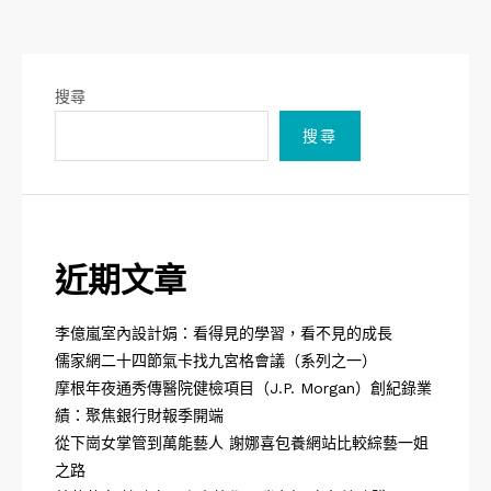
搜尋
搜尋
近期文章
李億嵐室內設計娟：看得見的學習，看不見的成長
儒家網二十四節氣卡找九宮格會議（系列之一）
摩根年夜通秀傳醫院健檢項目（J.P. Morgan）創紀錄業
績：聚焦銀行財報季開端
從下崗女掌管到萬能藝人 謝娜喜包養網站比較綜藝一姐
之路