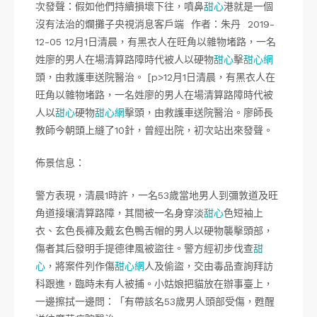
次發聲：假如他們持續損壞下往，噴鼻
甜心
港就是一個
沒有法治的爛攤子央視消息客戶端 作者：朱丹 2019-
12-05 12月1日清晨，有黑衣人在旺角以雜物堵路，一名
姓廖的男人在場清算路障時代被人以硬物
甜心
擊
甜心網
頭，由救護車送院醫治。 [p>12月1日清晨，有黑衣人在
旺角以雜物堵路，一名姓廖的男人在場清算路障時代被
人以
甜心
硬物
甜心網
擊頭，由救護車送院醫治。廖師長
教師今朝頭上縫了10針，曾經出院，初次站出來發聲。
佈景信息：
警方表現，清晨1時許，一名53歲當地男人到彌敦道及旺
角道接壤清算路障，其間被一名身穿淡
甜心
色短袖上
衣、玄色長褲及戴玄色鴨舌帽的男人以硬物襲擊頭部，
傷者其后發明手提德律風被盜往。警方經初步伐查
甜
心
，將案件列作傷
甜心網
人及偷盜，交由毒品查詢拜訪
科跟進，臨時未有人被捕。小姑娘把貓放在辦事臺上，
一邊擦拭一邊問：「有帶該名53歲男人頭部受傷，甦醒