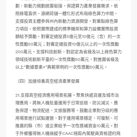
劃、新動力規劃統籌銜接，保證算力產業發展需求。依
照綠電直供、源網荷儲一體化形式布局綠色算力中間，
支撐投資主體參與州內新動力資源開發。對重點綠色算
力項目，依照實際建成的標準機架和算力設備實際投資
額給予獎勵，對審定總投資5億元至10億元（含）的一次
性獎勵50萬元；對審定總投資10億元以上的一次性獎勵
200萬元。支撐科技創新，對認定為省級及以上綠色算力
領域技術創新平臺的一次性獎勵50萬元，對進圍省級及
以上“數據要素×”典範案例的一次性獎勵50萬元。
（四）加速培養高空經濟產業發展
21.支撐高空經濟應用場景拓展。聚焦快遞貨運及城市治
理應用，將無人機批量運用于日常巡檢、防災減災、應
急保證、物流配送、文旅服務等。鼓勵企業對分歧的應
用場景進行試點運營，對于運用場景穩定、可復制、可
推廣的縣（市）或企業給予一次性獎補資金10萬元。對
于外鄉獲得無人機操縱手CAAC視距內駕駛員資格證的飛