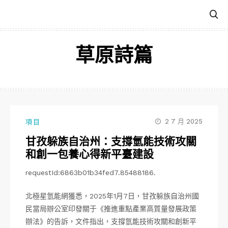
跳
至
主
要
草原詩篇
內
容
2 7 月 2025
項目
甘孜躲族自治州：支撐氫能技術攻關
和創一包養心得新平臺建設
requestId:6863b01b34fed7.85488186.
北極星氫能網獲悉，2025年1月7日，甘孜躲族自治州國
民當局辦公室印發關于《推進重點產業高質量發展政策
辦法》的告訴，文件指出，支撐氫能技術攻關和創新平