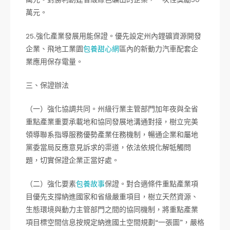
萬元。
25.強化產業發展用能保證。優先設定州內鋰礦資源開發
企業、飛地工業園
包養甜心網
區內的新動力汽車配套企
業應用保存電量。
三、保證辦法
（一）強化協調共同。州級行業主管部門加年夜與全省
重點產業重要承載地和協同發展地溝通對接，樹立完美
領導聯系指導服務優勢產業任務機制，暢通企業和屬地
黨委當局反應意見訴求的渠道，依法依規化解牴觸問
題，切實保證企業正當好處。
（二）強化要素
包養故事
保證。對合適條件重點產業項
目優先支撐納進國家和省級嚴重項目，樹立天然資源、
生態環境與動力主管部門之間的協同機制，將重點產業
項目標空間信息按規定納進國土空間規劃“一張圖”，嚴格