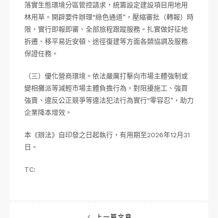
落實生態環境分區管控請求，統籌設定建設項目用地用
林用草。開辟要件辦理“綠色通道”，壓縮審批（轉報）時
限，實行即報即審、全部旅程跟蹤服務。扎實做好征地
拆遷、移平易近安頓、途徑復建等方面各類協調及服務
保證任務。
（三）優化營商環境。依法嚴厲打擊向市場主體強制或
變相攤派等減輕市場主體負擔行為，對阻擾施工、強買
強賣、違反公正競爭等違法犯法行為實行“零容忍”，助力
企業降本增效。
本《辦法》自印發之日起執行，有用期至2026年12月31
日。
TC:
上一篇文章