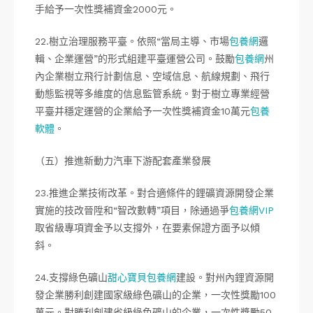
手給予一次性獎補資金2000元。
22.樹立治理服務平臺。依照“當局主導、市場
包養網
邏
輯、企業運營”的形式組建平臺運營公司。鼓勵
包養網
州
內企業樹立飛行計劃信息、空域信息、航線規劃、飛行
動態監視等多維度的信息監管系統。對于樹立專業經營
平臺并穩定運營的企業給予一次性獎補資金10萬元
包養
軟體
。
（五）推進新動力汽車下游配套產業發展
23.推進企業技術改革。對合適條件的鋰礦資源開發企業
實施的技改晉陞和“智改數轉”項目，除通過爭
包養網VIP
取省級專項資金予以支撐外，在要素保證方面予以傾
斜。
24.支撐綠色礦山
甜心寶貝包養網
建設。對州內鋰資源開
發企業勝利創建國家級綠色礦山的企業，一次性獎勵100
萬元。對勝利創建省級綠色礦山的企業，一次性獎勵50