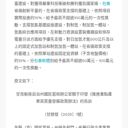
臺建設。對獲得嚴重科技衝破和勝利獲批國家級、
包養
省級創新平臺的，在省級政策支撐的基礎上，依照項目
實際投進的10%，給予最高不超過100萬元的一次性獎
勵。支撐氫能基礎設施建設，對制氫、制加氫一體站、
氫能綜合應用項目，在新動力資源設置裝備擺設和保存
電量分派方面給予優先支撐。對日加氫才能500公斤及以
上的固定式加氫站和制氫加氫一體站，在省級政策支撐
的基礎上，依照單站建設固定投資額（不含地盤價格）
的10%，分
包養軟體
別給予最高不超過50萬元、100萬元
的一次性獎勵。
原文如下：
甘孜躲族自治州國民當局辦公室關于印發《推進重點產
業高質量發展政策辦法》的告訴
（甘辦發〔2025〕1號）
各縣（市）國民當局，州級各部門，省屬行政企事業單