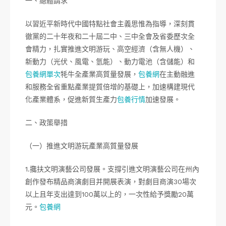
一、總體請求
以習近平新時代中國特點社會主義思惟為指導，深刻貫
徹黨的二十年夜和二十屆二中、三中全會及省委歷次全
會精力，扎實推進文明游玩、高空經濟（含無人機）、
新動力（光伏、風電、氫能）、動力電池（含儲能）和
包養網單次
牦牛全產業高質量發展，
包養網
在主動融進
和服務全省重點產業提質倍增的基礎上，加速構建現代
化產業體系，促進新質生產力
包養行情
加速發展。
二、政策舉措
（一）推進文明游玩產業高質量發展
1.攙扶文明演藝公司發展。支撐引進文明演藝公司在州內
創作發布精品商演劇目并開展表演，對劇目商演30場次
以上且年支出達到100萬以上的，一次性給予獎勵20萬
元。
包養網