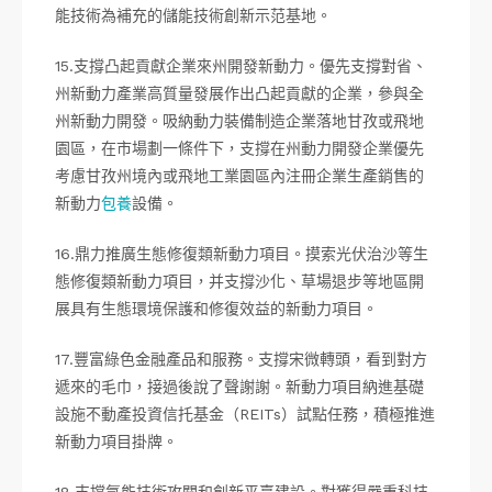
能技術為補充的儲能技術創新示范基地。
15.支撐凸起貢獻企業來州開發新動力。優先支撐對省、
州新動力產業高質量發展作出凸起貢獻的企業，參與全
州新動力開發。吸納動力裝備制造企業落地甘孜或飛地
園區，在市場劃一條件下，支撐在州動力開發企業優先
考慮甘孜州境內或飛地工業園區內注冊企業生產銷售的
新動力
包養
設備。
16.鼎力推廣生態修復類新動力項目。摸索光伏治沙等生
態修復類新動力項目，并支撐沙化、草場退步等地區開
展具有生態環境保護和修復效益的新動力項目。
17.豐富綠色金融產品和服務。支撐宋微轉頭，看到對方
遞來的毛巾，接過後說了聲謝謝。新動力項目納進基礎
設施不動產投資信托基金（REITs）試點任務，積極推進
新動力項目掛牌。