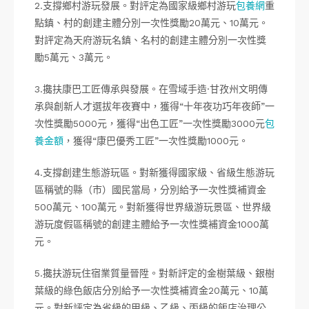
2.支撐鄉村游玩發展。對評定為國家級鄉村游玩
包養網
重
點鎮、村的創建主體分別一次性獎勵20萬元、10萬元。
對評定為天府游玩名鎮、名村的創建主體分別一次性獎
勵5萬元、3萬元。
3.攙扶康巴工匠傳承與發展。在雪域手造·甘孜州文明傳
承與創新人才選拔年夜賽中，獲得“十年夜功巧年夜師”一
次性獎勵5000元，獲得“出色工匠”一次性獎勵3000元
包
養金額
，獲得“康巴優秀工匠”一次性獎勵1000元。
4.支撐創建生態游玩區。對新獲得國家級、省級生態游玩
區稱號的縣（市）國民當局，分別給予一次性獎補資金
500萬元、100萬元。對新獲得世界級游玩景區、世界級
游玩度假區稱號的創建主體給予一次性獎補資金1000萬
元。
5.攙扶游玩住宿業質量晉陞。對新評定的金樹葉級、銀樹
葉級的綠色飯店分別給予一次性獎補資金20萬元、10萬
元。對新評定為省級的甲級、乙級、丙級的飯店治理公