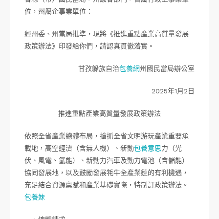
位，州屬企事業單位：
經州委、州當局批準，現將《推進重點產業高質量發展
政策辦法》印發給你們，請認真貫徹落實。
甘孜躲族自治
包養網
州國民當局辦公室
2025年1月2日
推進重點產業高質量發展政策辦法
依照全省產業總體布局，搶抓全省文明游玩產業重要承
載地，高空經濟（含無人機）、新動
包養意思
力（光
伏、風電、氫能）、新動力汽車及動力電池（含儲能）
協同發展地，以及鼓勵發展牦牛全產業鏈的有利機遇，
充足結合資源稟賦和產業基礎實際，特制訂政策辦法。
包養妹