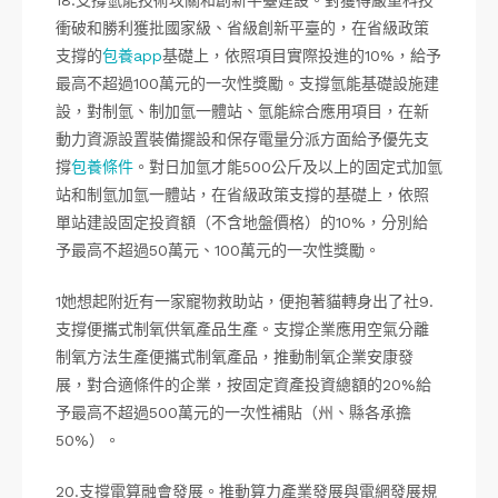
18.支撐氫能技術攻關和創新平臺建設。對獲得嚴重科技
衝破和勝利獲批國家級、省級創新平臺的，在省級政策
支撐的
包養app
基礎上，依照項目實際投進的10%，給予
最高不超過100萬元的一次性獎勵。支撐氫能基礎設施建
設，對制氫、制加氫一體站、氫能綜合應用項目，在新
動力資源設置裝備擺設和保存電量分派方面給予優先支
撐
包養條件
。對日加氫才能500公斤及以上的固定式加氫
站和制氫加氫一體站，在省級政策支撐的基礎上，依照
單站建設固定投資額（不含地盤價格）的10%，分別給
予最高不超過50萬元、100萬元的一次性獎勵。
1她想起附近有一家寵物救助站，便抱著貓轉身出了社9.
支撐便攜式制氧供氧產品生產。支撐企業應用空氣分離
制氧方法生產便攜式制氧產品，推動制氧企業安康發
展，對合適條件的企業，按固定資產投資總額的20%給
予最高不超過500萬元的一次性補貼（州、縣各承擔
50%）。
20.支撐電算融會發展。推動算力產業發展與電網發展規