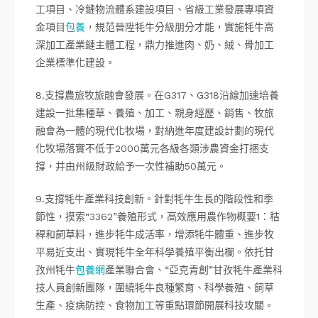
工項目、冷鏈物流體系建設項目、省級工業發展專項資
金項目
包養
，規范晉陞牦牛分級朋分才能，實施牦牛高
深加工產業鏈主體工程，鼎力推進肉、奶、絨、骨加工
企業標準化建設。
8.支撐農旅牧旅融會發展。在G317、G318沿線加速培養
建設一批集種草、養殖、加工、親身經歷、銷售、牧旅
融會為一體的現代化牧場，對納進年度建設計劃的現代
化牧場落實不低于2000萬元各級各類涉農資金打捆支
撐，并由州級財政給予一次性補助50萬元。
9.支撐牦牛產業科技創新。針對牦牛生長的階段性和季
節性，摸索“3362”養殖形式，高效應用農作物概要1：秸
稈和飼草料，進步牦牛成活率，增添牦牛體重、進步牧
平易近支出、實現牦牛全年科學養殖平衡出欄。依托甘
孜州牦牛
包養網
產業聯合會、“亞克青創”甘孜牦牛產業科
技人員創新團隊，圍繞牦牛良種繁育、科學養殖、飼草
生產、疫病防控、食物加工等重點環節開展科技攻關。