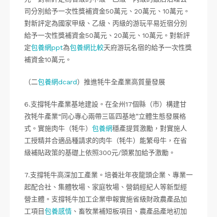
司分別給予一次性獎補資金50萬元、20萬元、10萬元。
對新評定為國家甲級、乙級、丙級的游玩平易近宿分別
給予一次性獎補資金50萬元、20萬元、10萬元。對新評
定
包養網ppt
為
包養網比較
天府游玩名宿的給予一次性獎
補資金10萬元。
（二
包養網dcard
）推進牦牛全產業高質量發展
6.支撐牦牛產業基地建設。在全州17個縣（市）構建甘
孜牦牛產業“同心專心兩帶三區四基地”立體生態發展格
式。實施肉牛（牦牛）
包養網
穩產提質激勵，對實施人
工授精并合適品種請求的肉牛（牦牛）能繁母牛，在省
級補貼政策的基礎上依照300元/頭累加給予激勵。
7.支撐牦牛高深加工產業。培養壯年夜龍頭企業、專業一
起配合社、集體牧場、家庭牧場、營銷經紀人等新型經
營主體。支撐牦牛加工企業申報實施省級財政農產品加
工項目
包養感情
、畜牧業補短板項目、農產品產地初加