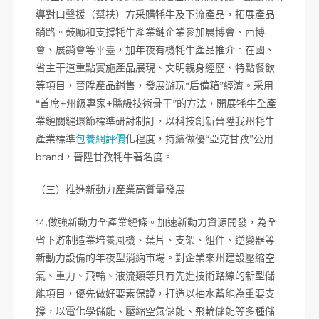
導對口聲援（幫扶）方采購牦牛及下流產品，拓展產品
銷路。鼓勵和支撐牦牛產業鏈企業參加農博會、西博
會、展銷會等平臺，加年夜有機牦牛產品推介。在國、
省主干道重點實施產品展現、文明親身經歷、特點餐飲
等項目，晉陞產品銷售，發展游玩“后備箱”經濟。采用
“首席+州級專家+縣級技術骨干”的方法，開展牦牛全產
業鏈關鍵環節標準研討制訂，以科技創新晉陞我州牦牛
產業標準
包養網評價
化程度，持續做優“亞克甘孜”公用
brand，晉陞甘孜牦牛著名度。
（三）推進新動力產業高質量發展
14.做強新動力全產業鏈條。加速新動力資源開發，為全
省下游制造業培養風機、葉片、支架、組件、逆變器等
新動力設備的年夜型消納市場。對企業來州建設壓縮空
氣、重力、飛輪、液流類等具有先進技術路線的新型儲
能項目，優先做好要素保證，打造以抽水蓄能為重要支
撐，以電化學儲能、壓縮空氣儲能、飛輪儲能等多種儲