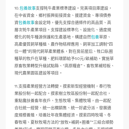
10.
包養故事
支撐牦牛產業標準建設。完美項目庫建設，
在中省資金、鄉村振興銜接資金、援建資金、專項債券
資
包養故事
金設定時，優先支撐合適條件的高品質、高
層次牦牛產業項目。支撐建設標準化、設施化、適度規
模化的牦牛種源保護和生產基地，構建自然
包養
草原、
高產優質飼草種植、農作物秸稈應用、飼草加工調制“四
位一體”的現代飼草產業體系，對在房前屋后、牲口臥圈
種草的牧戶在草種、肥料環節給予50元/畝補助。實施草
原畜牧業轉型升級試點縣、“高原糧倉”、畜牧業補短板、
現代農業園區建設等項目。
11.支撐產業經營方法轉變。摸索新型經營機制，奉行牧
業股份制一起配合。摸索樹立牧區股份制一起配合社，
重點攙扶養畜年夜戶、生態牧場、集體牧場，由一起配
合社統一經營、統一出欄銷售、統一好處分派，發展適
度規模養殖，培養壯年夜集體經濟。摸索四時牧場、冬
春牧場、夏秋牧場方法的“放牧+補飼+圈養”“三結合順勢