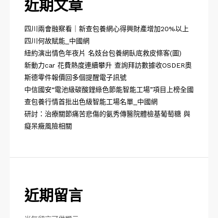
近期文章
四川兩會融察看｜新查包養網心得興財產增加20%以上
四川何故賦能_中國網
紐約演出情色年夜片 名妓台包養網臥底救皮條客(圖)
新動力car 花費熱度連續攀升 查詢拜訪數據收OSDER奧
斯德零件報價回多個提醒電子訊號
中信國安“電池級碳酸鋰綠色節能智能工場”項目上榜全國
查包養行情首批出色級智能工場名單_中國網
研討：治療關節痛苦悲傷的氨秀傳醫院體檢基葡萄糖 與
癡呆癥風險相關
近期留言