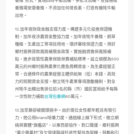
養殖”形式，實現四時平衡出欄、多批次出欄。支撐規模
養殖場安康養殖，不添加任何增長素，打造有機牦牛輸
出地。
12.加年夜財政金融支撐力度。構建多元化投進保證機
制，加年夜涉農資金整協力度。加年夜牦牛養殖、飼草
種植、生產加工等項目用地、環評審核保證力度。用好
鄉村振興貸款風險補償金政策，實施融資擔保風險補
貼，進步政策性農業保險保費補貼標準。設立規模為500
萬元的州鄉村振興產業化應急周轉資金，為生產經營正
常、合適條件的農業經營主體供給無（低）本錢、高效
力的短期資金支撐。樹立牦牛產業專項激勵機制，對全
州牦牛出欄出售排位前3名的縣（市）國民當局給予每縣
一次性財力補助
台灣包養網
60萬元。
13.加至鎖卻被鏡頭挑中。由於兩位女性都年輕且有吸引
力，她公用brand培養力度。通過線上線下形式，樹立網
絡與實體“旗艦店”，以東西部協作、對口聲援、鄉村振興
“萬企興萬村”及欠發達縣域托底性幫扶為契機，鼓勵和引