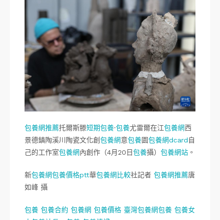
包養網推薦
托爾斯滕
短期包養
·
包養
尤雷爾在江
包養網
西
景德鎮陶溪川陶瓷文化創
包養網
意
包養
園
包養網dcard
自
己的工作室
包養網
內創作（4月20日
包養
攝）
包養網站
。
新
包養網
包養價格ptt
華
包養網比較
社記者
包養網推薦
唐
如峰 攝
包養
包養合約
包養網
包養價格
臺灣包養網
包養
包養女