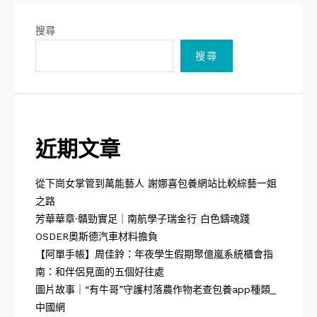
搜尋
搜尋
近期文章
從下崗女掌管到萬能藝人 謝娜喜包養網站比較綜藝一姐
之路
芳華華章·贛勁實足｜南航學子瑞金行 白色鑄魂踐
OSDER奧斯德汽車材料擔負
【阿單手帳】周佳鈴：年夜學生假期聚億嵐系統櫃會指
南：和伴侶見面的五個好往處
圖片故事｜“有牛哥”守護村落農作物老查包養app種類_
中國網