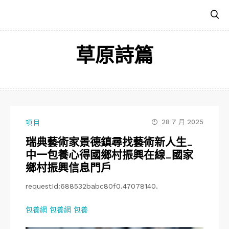
跳
至
主
要
草原詩篇
內
容
28 7 月 2025
項目
瑞典藝術家景德鎮尋找藝術新人生_
中一包養心得國鄉村振興在線_國家
鄉村振興信息門戶
requestId:688532babc80f0.47078140.
包養網
包養網
包養