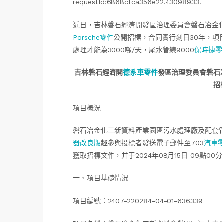
requestId:6868cfca356e22.43098933.
近日，吉林磐石經濟開發區治理委員會磐石冶金
Porsche零件
公開招標，合同實行刻日30年，項目
處理才能為3000噸/天，尾水管線9000
保時捷零
吉林磐石經濟開
德系車零件
發區治理委員會磐石
招
項目概況
磐石冶金化工新資料產業園區污水處理廠及配套
器改良版
趣參與投標者發送電子郵件至703
汽車
獲取招標文件，并于2024年08月15日 09點
一、項目基礎情況
項目編號：2407-220284-04-01-636339