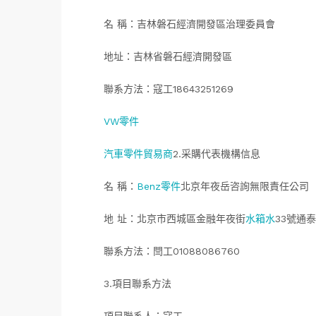
名 稱：吉林磐石經濟開發區治理委員會
地址：吉林省磐石經濟開發區
聯系方法：寇工18643251269
VW零件
汽車零件貿易商
2.采購代表機構信息
名 稱：
Benz零件
北京年夜岳咨詢無限責任公司
地 址：北京市西城區金融年夜街
水箱水
33號通泰
聯系方法：閆工01088086760
3.項目聯系方法