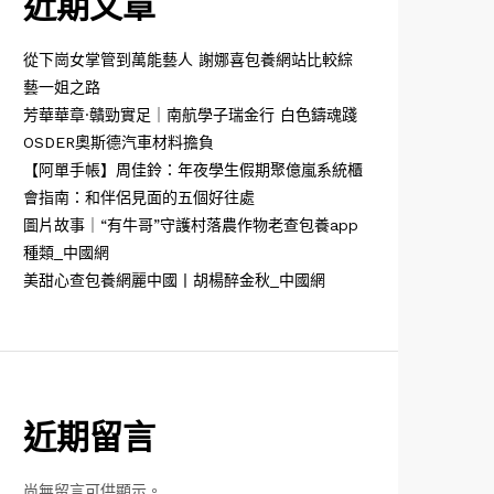
近期文章
從下崗女掌管到萬能藝人 謝娜喜包養網站比較綜
藝一姐之路
芳華華章·贛勁實足｜南航學子瑞金行 白色鑄魂踐
OSDER奧斯德汽車材料擔負
【阿單手帳】周佳鈴：年夜學生假期聚億嵐系統櫃
會指南：和伴侶見面的五個好往處
圖片故事｜“有牛哥”守護村落農作物老查包養app
種類_中國網
美甜心查包養網麗中國丨胡楊醉金秋_中國網
近期留言
尚無留言可供顯示。