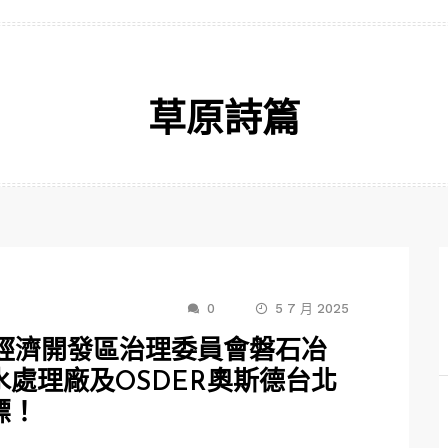
草原詩篇
0
5 7 月 2025
石經濟開發區治理委員會磐石冶
處理廠及OSDER奧斯德台北
標！