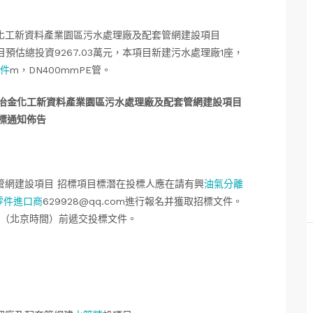
化工新資料產業園區污水處理廠及配套管網建設項目
預估總投資9267.03萬元，本項目新建污水處理廠1座，
件
m，DN400mmPE管。
冶金化工新資料產業園區污水處理廠及配套管網建設項目
標通知佈告
管網建設項目 招標項目標潛在投標人應在請有興
油氣分離
零件進口商
629928@qq.com進行報名并獲取招標文件。
00分（北京時間）前遞交投標文件。