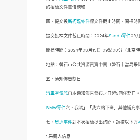
的招標文件售價總和
四、提交投
斯柯達零件
標文件截止時間、開標時
提交投標文件截止時間：2024年
Skoda零件
08
開標時間：2024年08月15日 09點00分（北京
地點：磐石市公共資源買賣中間（磐石市當局采
五、通知佈告刻日
汽車空氣芯
自本通知佈告發布之日起5個任務日
BMW零件
六、我嗎」「我六點下班」其他補充事
七、
奧迪零件
對本次招標提出詢問，請按以下方
1.采購人信息