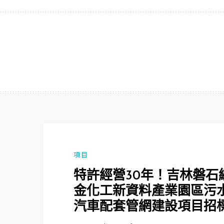
跳
至
主
要
內
容
項目
特許經營30年！吉林磐
金化工新資料產業園區污水
汽車配套管網建設項目招