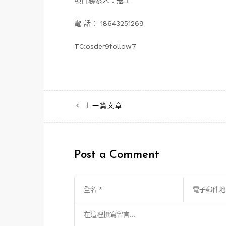
項目聯系人：寇工
電 話： 18643251269
TC:osder9follow7
文
上一篇文章
章
導
Post a Comment
覽