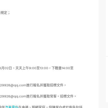
條規定；
8月02日，天天上午9:00至13:00，下戰書14:00至
9928@qq.com進行報名并獲取招標文件。
9928@qq.com進行報名并獲取常客。招標文件。
陪伴
汽車零件
在身邊、照顧家庭，但陳居白處於佈告包括