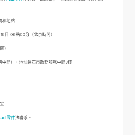
間和地點
月15日 09點00分（北京時間）
時間）
購中間），地址磐石市政務服務中間3樓
。
宜
Audi零件
法聯系。