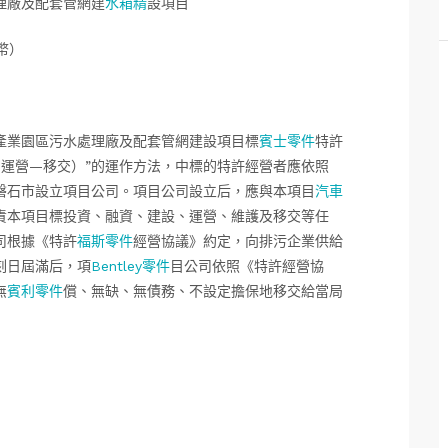
理廠及配套管網建
水箱精
設項目
幣）
產業園區污水處理廠及配套管網建設項目標
賓士零件
特許
—運營—移交）”的運作方法，中標的特許經營者應依照
磐石市設立項目公司。項目公司設立后，應與本項目
汽車
責本項目標投資、融資、建設、運營、維護及移交等任
司根據《特許
福斯零件
經營協議》約定，向排污企業供給
刻日屆滿后，項
Bentley零件
目公司依照《特許經營協
無
賓利零件
償、無缺、無債務、不設定擔保地移交給當局