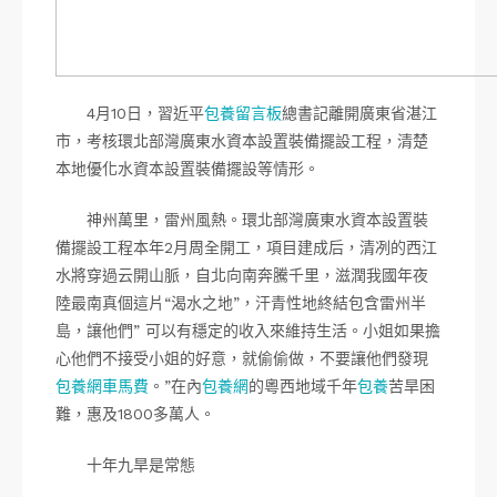
4月10日，習近平
包養留言板
總書記離開廣東省湛江
市，考核環北部灣廣東水資本設置裝備擺設工程，清楚
本地優化水資本設置裝備擺設等情形。
神州萬里，雷州風熱。環北部灣廣東水資本設置裝
備擺設工程本年2月周全開工，項目建成后，清冽的西江
水將穿過云開山脈，自北向南奔騰千里，滋潤我國年夜
陸最南真個這片“渴水之地”，汗青性地終結包含雷州半
島，讓他們” 可以有穩定的收入來維持生活。小姐如果擔
心他們不接受小姐的好意，就偷偷做，不要讓他們發現
包養網車馬費
。”在內
包養網
的粵西地域千年
包養
苦旱困
難，惠及1800多萬人。
十年九旱是常態