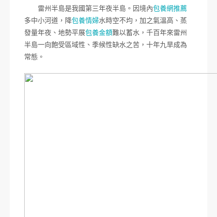
雷州半島是我國第三年夜半島。因境內
包養網推薦
多中小河道，降
包養情婦
水時空不均，加之氣溫高、蒸
發量年夜、地勢平展
包養金額
難以蓄水，千百年來雷州
半島一向飽受區域性、季候性缺水之苦，十年九旱成為
常態。