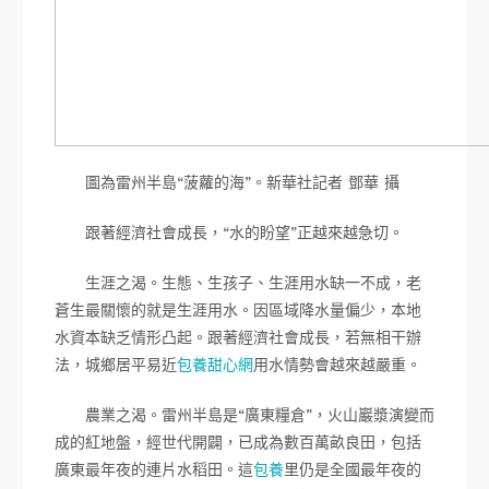
圖為雷州半島“菠蘿的海”。新華社記者 鄧華 攝
跟著經濟社會成長，“水的盼望”正越來越急切。
生涯之渴。生態、生孩子、生涯用水缺一不成，老
蒼生最關懷的就是生涯用水。因區域降水量偏少，本地
水資本缺乏情形凸起。跟著經濟社會成長，若無相干辦
法，城鄉居平易近
包養甜心網
用水情勢會越來越嚴重。
農業之渴。雷州半島是“廣東糧倉”，火山巖漿演變而
成的紅地盤，經世代開闢，已成為數百萬畝良田，包括
廣東最年夜的連片水稻田。這
包養
里仍是全國最年夜的