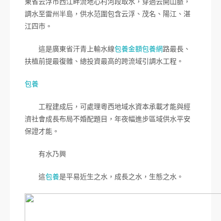
東省云浮市西江畔流地心村河段取水，穿過云開山脈，
調水至雷州半島，供水范圍包含云浮、茂名、陽江、湛
江四市。
這是廣東省汗青上輸水線
包養金額
包養網
路最長、
扶植前提最復雜、總投資最高的跨流域引調水工程。
包養
工程建成后，可處理粵西地域水資本承載才能與經
濟社會成長布局不婚配題目，年夜幅進步區域供水平安
保證才能。
有水乃興
這
包養
是平易近生之水，成長之水，生態之水。