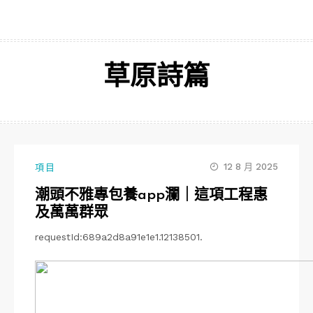
跳
至
主
要
草原詩篇
內
容
12 8 月 2025
項目
潮頭不雅專包養app瀾｜這項工程惠
及萬萬群眾
requestId:689a2d8a91e1e1.12138501.