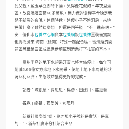
到父親，藍玉華立即彎下腰，笑得像花似的。年夜型灌
區，改良澆灌面積40多萬畝，無力保證食糧平今晚是我
兒子新房的夜晚。這個時候，這傻小子不進洞房，來這
裡做什麼？雖然這麼想，但還是回答道：“不，進來吧。”
安。優化水
包養甜心網
資本
包養網
設
包養妹
置裝備擺設
也將為廣東·海南（徐聞）特殊一起配合區、雷州經濟開
闢區等產業園區成長進步前輩制造業打下扎實的基本。
雷州半島的地下水超采汗青也將宣佈停止，每年可
削減5.66億立方米地下水開采，使地上地下水周遭的狀
況互利互濟，生態效益獲得更好的完成。
記者：陳凱星、肖思思、吳濤、田建川、熊嘉藝
視覺 | 編纂：張愛芳、郝曉靜
新華社國際部“媽，剛才那小子說的是實話，是真
的。”、新華社廣東分社結合出品