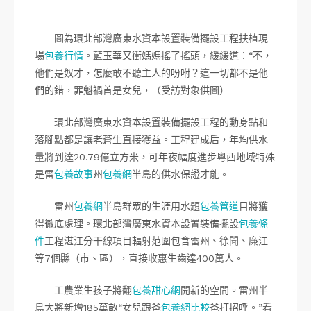
圖為環北部灣廣東水資本設置裝備擺設工程扶植現
場
包養行情
。藍玉華又衝媽媽搖了搖頭，緩緩道：“不，
他們是奴才，怎麼敢不聽主人的吩咐？這一切都不是他
們的錯，罪魁禍首是女兒，（受訪對象供圖）
環北部灣廣東水資本設置裝備擺設工程的動身點和
落腳點都是讓老蒼生直接獲益。工程建成后，年均供水
量將到達20.79億立方米，可年夜幅度進步粵西地域特殊
是雷
包養故事
州
包養網
半島的供水保證才能。
雷州
包養網
半島群眾的生涯用水題
包養管道
目將獲
得徹底處理。環北部灣廣東水資本設置裝備擺設
包養條
件
工程湛江分干線項目輻射范圍包含雷州、徐聞、廉江
等7個縣（市、區），直接收惠生齒達400萬人。
工農業生孩子將翻
包養甜心網
開新的空間。雷州半
島大將新增185萬畝“女兒跟爸
包養網比較
爸打招呼。”看