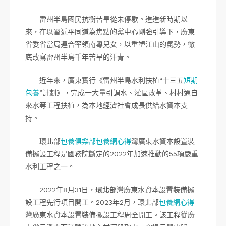
雷州半島國民抗衡苦旱從未停歇。進進新時期以
來，在以習近平同道為焦點的黨中心剛強引導下，廣東
省委省當局連合率領南粵兒女，以重塑江山的氣勢，徹
底改寫雷州半島千年苦旱的汗青。
近年來，廣東實行《雷州半島水利扶植“十三五
短期
包養
”計劃》，完成一大量引調水、灌區改革、村村通自
來水等工程扶植，為本地經濟社會成長供給水資本支
持。
環北部
包養俱樂部
包養網心得
灣廣東水資本設置裝
備擺設工程是國務院斷定的2022年加速推動的55項嚴重
水利工程之一。
2022年8月31日，環北部灣廣東水資本設置裝備擺
設工程先行項目開工。2023年2月，環北部
包養網心得
灣廣東水資本設置裝備擺設工程周全開工。該工程從廣