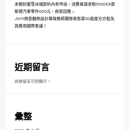
未開封蜜雪冰城飲料內有甲由，消費者請求賠1OSDER奧
斯德汽車零件000元，商家回應→
JIUYI俱意翻修設計華珠教師團隊表態第30屆差分方程及
其應用國際會議！
近期留言
尚無留言可供顯示。
彙整