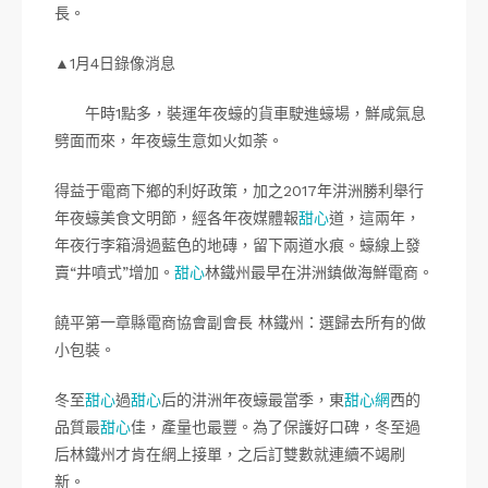
長。
▲1月4日錄像消息
午時1點多，裝運年夜蠔的貨車駛進蠔場，鮮咸氣息
劈面而來，年夜蠔生意如火如荼。
得益于電商下鄉的利好政策，加之2017年汫洲勝利舉行
年夜蠔美食文明節，經各年夜媒體報
甜心
道，這兩年，
年夜行李箱滑過藍色的地磚，留下兩道水痕。蠔線上發
賣“井噴式”增加。
甜心
林鐵州最早在汫洲鎮做海鮮電商。
饒平第一章縣電商協會副會長 林鐵州：選歸去所有的做
小包裝。
冬至
甜心
過
甜心
后的汫洲年夜蠔最當季，東
甜心網
西的
品質最
甜心
佳，產量也最豐。為了保護好口碑，冬至過
后林鐵州才肯在網上接單，之后訂雙數就連續不竭刷
新。