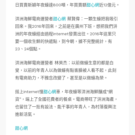
日買賣新穎年夜蠔達800噸，年買賣額
甜心網
近12億元。
汫洲海鮮電商運營者
甜心網
蔡賢偉：一顆生蠔把我吸引
回來。我2016年回來，之前是在廣州下班，想把我們汫
洲的年夜蠔經由過程internet發賣出往。2016年這里只
要一個收生鮮的快遞點，到今朝，據不完整統計，有
23、24個點。
汫洲海鮮電商運營者 林英杰：以前做蠔生意的都是白
叟，以前的年青人以為做蠔有點害臊被人看不起，此刻
有電商助力，不雅念改變了，甚至是以做蠔為榮。
搭上internet慢
甜心網
車，年夜蠔等汫洲海鮮釀成“網
貨”，端上了全國花費者的餐桌。電商帶旺了汫洲海產，
也留住了一批有設法、能干事的年青人，為村落復興注
進新活氣。
甜心網