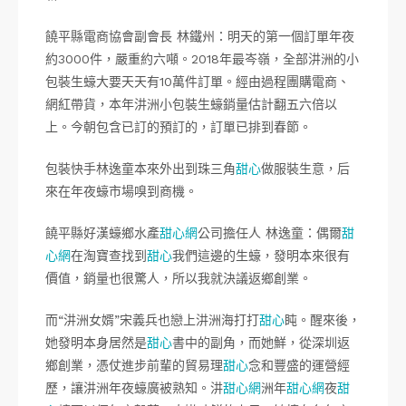
饒平縣電商協會副會長 林鐵州：明天的第一個訂單年夜
約3000件，嚴重約六噸。2018年最岑嶺，全部汫洲的小
包裝生蠔大要天天有10萬件訂單。經由過程團購電商、
網紅帶貨，本年汫洲小包裝生蠔銷量估計翻五六倍以
上。今朝包含已訂的預訂的，訂單已排到春節。
包裝快手林逸童本來外出到珠三角
甜心
做服裝生意，后
來在年夜蠔市場嗅到商機。
饒平縣好漢蠔鄉水產
甜心網
公司擔任人 林逸童：偶爾
甜
心網
在淘寶查找到
甜心
我們這邊的生蠔，發明本來很有
價值，銷量也很驚人，所以我就決議返鄉創業。
而“汫洲女婿”宋義兵也戀上汫洲海打打
甜心
盹。醒來後，
她發明本身居然是
甜心
書中的副角，而她鮮，從深圳返
鄉創業，憑仗進步前輩的貿易理
甜心
念和豐盛的運營經
歷，讓汫洲年夜蠔廣被熟知。汫
甜心網
洲年
甜心網
夜
甜