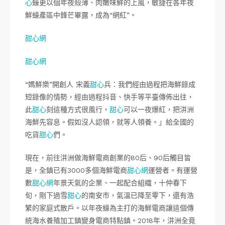
心
蠔更以個年夜殼薄、肉嫩味鮮的上風，敏捷在各年夜
鮮蠔產區中鋒芒畢露，成為“網紅”。
甜心網
甜心網
“媽鮮樂”開創人 宋義
甜心
兵：我們經由過程把海鮮錄成
短錄像的情勢，經由過程抖音、快手等平臺傳佈出往，
此
甜心
刻這種方式很風行，
甜心
可以一夜爆紅，把汫洲
海鮮先容息。假如沒人認領，就等人領養。」給全國的
吃貨
甜心
們。
現在，前往汫洲做海鮮電商創業的80后、90后觸目皆
是，全鎮已有3000多個海鮮電商
甜心網
運營者。有運營
數
甜心網
年景天氣的企業、一起配合組織，十仲春下
旬，剛下過雪
甜心
的南安市，氣溫已降至零下，還有浩
繁的家庭式散戶。以年夜蠔為主打的海鮮電商讓這個傳
統海水養殖加工鎮變身電商特點鎮。2018年，汫洲全竟