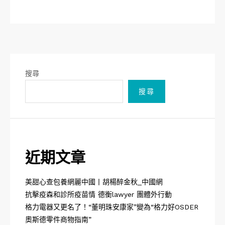
搜尋
搜尋
近期文章
美甜心查包養網麗中國丨胡楊醉金秋_中國網
抗擊疫森和診所疫苗情 德衡lawyer 團體外行動
格力電器又更名了！“董明珠安康家”變為“格力好OSDER
奧斯德零件商物指南”