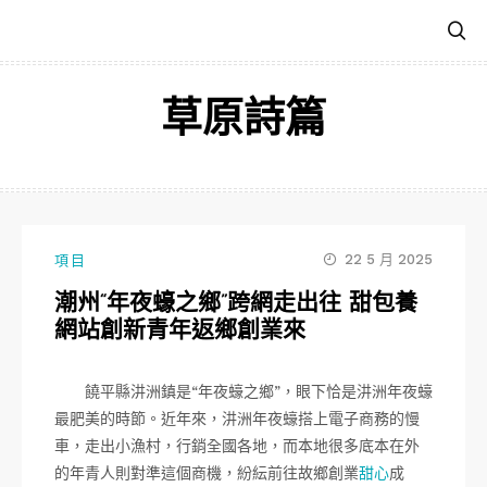
跳
至
主
要
草原詩篇
內
容
22 5 月 2025
項目
潮州“年夜蠔之鄉”跨網走出往 甜包養
網站創新青年返鄉創業來
饒平縣汫洲鎮是“年夜蠔之鄉”，眼下恰是汫洲年夜蠔
最肥美的時節。近年來，汫洲年夜蠔搭上電子商務的慢
車，走出小漁村，行銷全國各地，而本地很多底本在外
的年青人則對準這個商機，紛紜前往故鄉創業
甜心
成