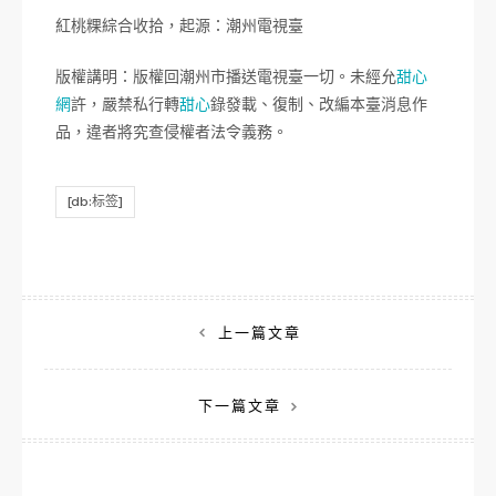
紅桃粿綜合收拾，起源：潮州電視臺
版權講明：版權回潮州市播送電視臺一切。未經允
甜心
網
許，嚴禁私行轉
甜心
錄發載、復制、改編本臺消息作
品，違者將究查侵權者法令義務。
[db:标签]
文
上一篇文章
章
下一篇文章
導
覽