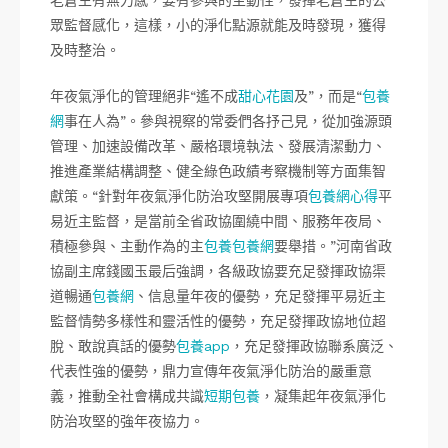
老蒼生有無力感，要有參與的主動性，發揮老蒼生的公
眾監督感化，這樣，小的淨化點源就能及時發現，獲得
及時整治。
年夜氣淨化的管理絕非“遙不成
甜心花園
及”，而是“
包養
網
事在人為”。參與視察的常委們各抒己見，從加強源頭
管理、加速設備改革、嚴格環境執法、發展清潔動力、
推進產業結構調整、健全綠色政績考察機制等方面集智
獻策。“針對年夜氣淨化防治攻堅開展專項
包養網心得
平
易近主監督，是當前全省政協圍繞中間、服務年夜局、
積極參與、主動作為的主
包養
包養網
要舉措。”河南省政
協副主席錢國玉最后強調，各級政協要充足發揮政協渠
道暢通
包養網
、信息量年夜的優勢，充足發揮平易近主
監督情勢多樣性和靈活性的優勢，充足發揮政協地位超
脫、敢說真話的優勢
包養app
，充足發揮政協聯系廣泛、
代表性強的優勢，鼎力宣傳年夜氣淨化防治的嚴重意
義，推動全社會構成共識
短期包養
，凝集起年夜氣淨化
防治攻堅的強年夜協力。