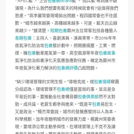
“‘APEC藍’、‘上合
包養網dcard
藍’、‘閱兵藍’等詞匯不斷
涌現，為什么我們想要有藍天的時候就會有?這值得我們
思慮。”高李麗常委現場拋出問題。程四國常委也不住感
歎，“城市越來越美、高樓越來越多，可是，藍天白云越
來越少。”據清楚，
短期包養
鄭州五位常客包括各種藝人
長期包養
：主持人、喜劇演員、演員等等。市2016年年
夜氣淨化防治攻
包養
堅計劃中，把開展揚塵、工業、燃
煤、機
包養
動車尾氣第一章、高空面源等年夜
包養故事
氣淨化防治和重淨化天氣應急應對任務，確定為鄭州市
年夜氣淨化著力解決的
包養網評價
凸起問題。
“缺少環境管理的文明生態。”尋根究底，視
包養情婦
察團
分歧認為，環境管理不
包養網
僅是當局的事，並且是全
平易近的事，要推動全社會構音顯
包養俱樂部
然不太對
勁。成共識，老蒼生都參與進來。“既是平
包養
易近生，
又是政治。”楊杰常委說，城市的發展應堅持以人為本，
科學規劃，加年夜聰明城市的發展力度。楊冀州常委表
現，要增添公眾主動參與性，在環境管理上不克不及讓