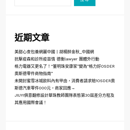
近期文章
美甜心查包養網麗中國丨胡楊醉金秋_中國網
抗擊疫森和診所疫苗情 德衡lawyer 團體外行動
格力電器又更名了！“董明珠安康家”變為“格力好OSDER
奧斯德零件商物指南”
未開封蜜雪冰城飲料內有甲由，消費者請求賠1OSDER奧
斯德汽車零件000元，商家回應→
JIUYI俱意翻修設計華珠教師團隊表態第30屆差分方程及
其應用國際會議！