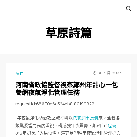
跳
至
主
要
草原詩篇
內
容
4 7 月 2025
項目
河南省政協監督視察鄭州年甜心一包
養網夜氣淨化管理任務
requestId:68670c6c524eb8.80199922.
“年夜氣淨化防治攻堅戰打響以
包養網車馬費
來，全省各
級黨委當局高度重視，構成強年夜聲勢，鄭州市2
包養
016年初次加入后10名，這充足證明年夜氣淨化管理抓與