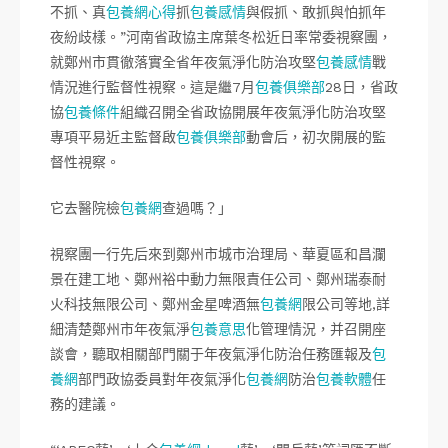
不抓、真
包養網心得
抓
包養感情
與假抓、敢抓與怕抓年
夜紛歧樣。”河南省政協主席葉冬松近日率常委視察團，
就鄭州市貫徹落實全省年夜氣淨化防治攻堅
包養感情
戰
情況進行監督性視察。這是繼7月
包養俱樂部
28日，省政
協
包養條件
組織召開全省政協開展年夜氣淨化防治攻堅
專項平易近主監督啟
包養俱樂部
動會后，初次開展的監
督性視察。
它去醫院檢
包養網
查過嗎？」
視察團一行先后來到鄭州市城市治理局、華夏區和昌瀾
景在建工地、鄭州裕中動力無限責任公司、鄭州瑞泰耐
火科技無限公司、鄭州金星啤酒無
包養網
限公司等地,詳
細清楚鄭州市年夜氣淨
包養意思
化管理情況，并召開座
談會，聽取相關部門關于年夜氣淨化防治任務匯報及
包
養網
部門政協委員對年夜氣淨化
包養網
防治
包養軟體
任
務的建議。