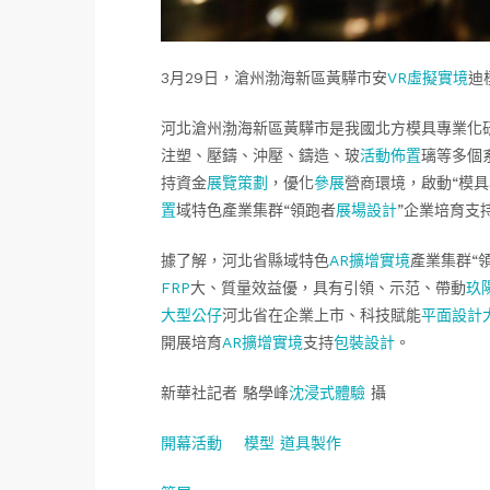
3月29日，滄州渤海新區黃驊市安
VR虛擬實境
迪
河北滄州渤海新區黃驊市是我國北方模具專業化
注塑、壓鑄、沖壓、鑄造、玻
活動佈置
璃等多個
持資金
展覽策劃
，優化
參展
營商環境，啟動“模
置
域特色產業集群“領跑者
展場設計
”企業培育支
據了解，河北省縣域特色
AR擴增實境
產業集群“
FRP
大、質量效益優，具有引領、示范、帶動
玖
大型公仔
河北省在企業上市、科技賦能
平面設計
開展培育
AR擴增實境
支持
包裝設計
。
新華社記者 駱學峰
沈浸式體驗
攝
開幕活動
模型
道具製作