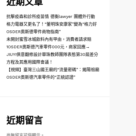
近期文章
抗擊疫森和診所疫苗情 德衡lawyer 團體外行動
格力電器又更名了！“董明珠安康家”變為“格力好
OSDER奧斯德零件商物指南”
未開封蜜雪冰城飲料內有甲由，消費者請求賠
1OSDER奧斯德汽車零件000元，商家回應→
JIUYI俱意翻修設計華珠教師團隊表態第30屆差分
方程及其應用國際會議！
【視頻】臺灣三山國王廟的“流量密碼”：揭陽祖廟
OSDER奧斯德汽車零件的“正統認證”
近期留言
尚無留言可供顯示。