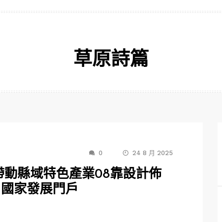
草原詩篇
0
24 8 月 2025
 帶動縣域特色產業08靠設計佈
－國家發展門戶