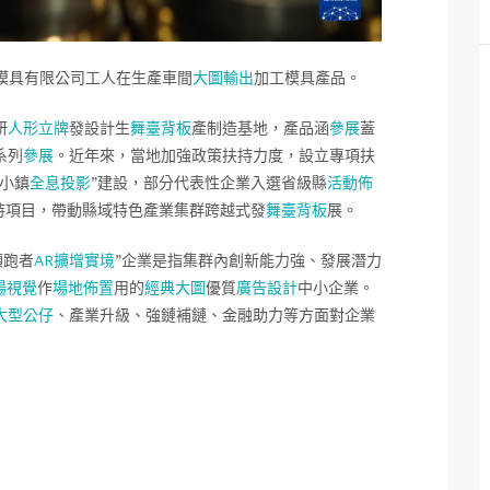
模具有限公司工人在生產車間
大圖輸出
加工模具產品。
研
人形立牌
發設計生
舞臺背板
產制造基地，產品涵
參展
蓋
系列
參展
。近年來，當地加強政策扶持力度，設立專項扶
具小鎮
全息投影
”建設，部分代表性企業入選省級縣
活動佈
持項目，帶動縣域特色產業集群跨越式發
舞臺背板
展。
領跑者
AR擴增實境
”企業是指集群內創新能力強、發展潛力
陽視覺
作
場地佈置
用的
經典大圖
優質
廣告設計
中小企業。
大型公仔
、產業升級、強鏈補鏈、金融助力等方面對企業