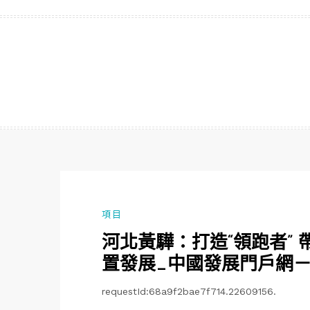
跳
至
主
要
內
容
項目
河北黃驊：打造“領跑者”
置發展_中國發展門戶網
requestId:68a9f2bae7f714.22609156.