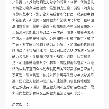
文件提出，推動聰明動力數字化轉型。以新一代信息技
術與動力產業深度融會，推進動力生產、儲運、消費全
環節的數字化，進步動力系統智能化程度，發展數字動
力新形式、新業態。晉陞動力行業聰明化程度，積極開
展油氣管網、電網、電廠、終端用能等領域設備設施、
工藝流程智能化升級改革，在信州、廣信、廣豐等城區
中間及玉山衢饒等縣區示范區開展一批數字樓宇、數字
工廠、數字園區等聰明動力示范項目，加速甬船物聯網
聰明產業園等項目建設，建設園區綜合監控系統，實現
動力多品種、多環節的監測、預警、判斷、決策和把
持。加速推動電網數字化轉型，晉陞智能化程度，以電
網為焦點平臺周全推動發輸配用各環節數據信息深度共
享互動、融會貫通。依托江西省可再生動力年夜數據平
臺，建設動力數據中間試點，建設動力信息傳輸通道，
樹立數據共享機制，樹立動力網和互聯網深度融會、電
力流與數據流實時交互的動力產業發展新形式。
原文如下：