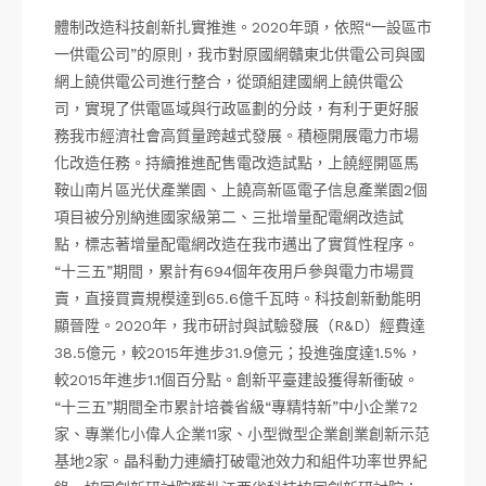
體制改造科技創新扎實推進。2020年頭，依照“一設區市
一供電公司”的原則，我市對原國網贛東北供電公司與國
網上饒供電公司進行整合，從頭組建國網上饒供電公
司，實現了供電區域與行政區劃的分歧，有利于更好服
務我市經濟社會高質量跨越式發展。積極開展電力市場
化改造任務。持續推進配售電改造試點，上饒經開區馬
鞍山南片區光伏產業園、上饒高新區電子信息產業園2個
項目被分別納進國家級第二、三批增量配電網改造試
點，標志著增量配電網改造在我市邁出了實質性程序。
“十三五”期間，累計有694個年夜用戶參與電力市場買
賣，直接買賣規模達到65.6億千瓦時。科技創新動能明
顯晉陞。2020年，我市研討與試驗發展（R&D）經費達
38.5億元，較2015年進步31.9億元；投進強度達1.5%，
較2015年進步1.1個百分點。創新平臺建設獲得新衝破。
“十三五”期間全市累計培養省級“專精特新”中小企業72
家、專業化小偉人企業11家、小型微型企業創業創新示范
基地2家。晶科動力連續打破電池效力和組件功率世界紀