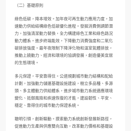
（二）基礎原則
綠色低碳，降本增效。加年夜可再生動力應用力度，加
速動力供給結構綠色低碳優化進程。發掘消費側調節潛
力，加強清潔動力替換，全力構建綠色工業和綠色路況
動力體系。進步終端能效，下降動力消費強度和二氧化
碳排放強度。最年夜限制下降淨化物和溫室氣體排放，
推動上饒動力、經濟和環境的協調發展，創造優美宜居
的生態環境。
多元保證，平安靠得住。公道規劃城市動力結構和配給
計劃，加強動力儲運基礎設施建設，樹立多品種、多源
頭、多主體動力供給體系，進步城市動力系統適應環境
變化、抵御風險和疾速恢復的才能，建設韌性、平安、
穩定、靠得住的城市動力保證系統。
聰明引領，創新驅動。摸索動力系統創新發展新路徑，
促進動力生產與供應雙向互動，改革動力價格和基礎設