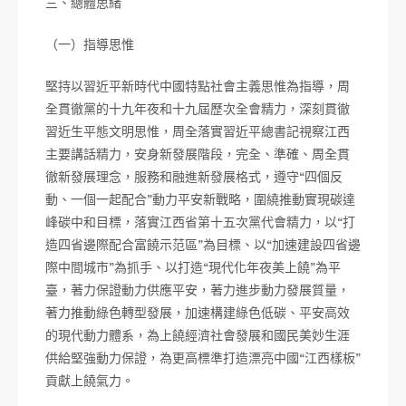
三、總體思緒
（一）指導思惟
堅持以習近平新時代中國特點社會主義思惟為指導，周
全貫徹黨的十九年夜和十九屆歷次全會精力，深刻貫徹
習近生平態文明思惟，周全落實習近平總書記視察江西
主要講話精力，安身新發展階段，完全、準確、周全貫
徹新發展理念，服務和融進新發展格式，遵守“四個反
動、一個一起配合”動力平安新戰略，圍繞推動實現碳達
峰碳中和目標，落實江西省第十五次黨代會精力，以“打
造四省邊際配合富饒示范區”為目標、以“加速建設四省邊
際中間城市”為抓手、以打造“現代化年夜美上饒”為平
臺，著力保證動力供應平安，著力進步動力發展質量，
著力推動綠色轉型發展，加速構建綠色低碳、平安高效
的現代動力體系，為上饒經濟社會發展和國民美妙生涯
供給堅強動力保證，為更高標準打造漂亮中國“江西樣板”
貢獻上饒氣力。