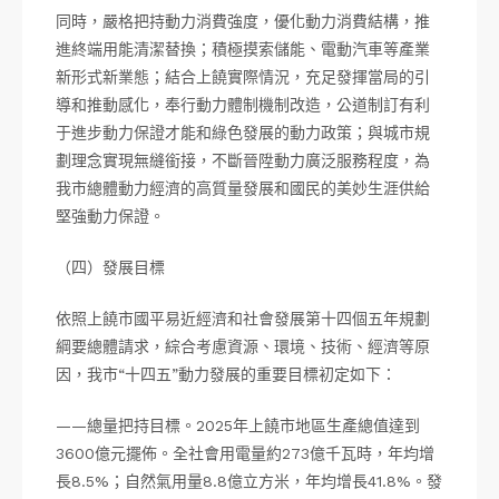
同時，嚴格把持動力消費強度，優化動力消費結構，推
進終端用能清潔替換；積極摸索儲能、電動汽車等產業
新形式新業態；結合上饒實際情況，充足發揮當局的引
導和推動感化，奉行動力體制機制改造，公道制訂有利
于進步動力保證才能和綠色發展的動力政策；與城市規
劃理念實現無縫銜接，不斷晉陞動力廣泛服務程度，為
我市總體動力經濟的高質量發展和國民的美妙生涯供給
堅強動力保證。
（四）發展目標
依照上饒市國平易近經濟和社會發展第十四個五年規劃
綱要總體請求，綜合考慮資源、環境、技術、經濟等原
因，我市“十四五”動力發展的重要目標初定如下：
——總量把持目標。2025年上饒市地區生產總值達到
3600億元擺佈。全社會用電量約273億千瓦時，年均增
長8.5%；自然氣用量8.8億立方米，年均增長41.8%。發