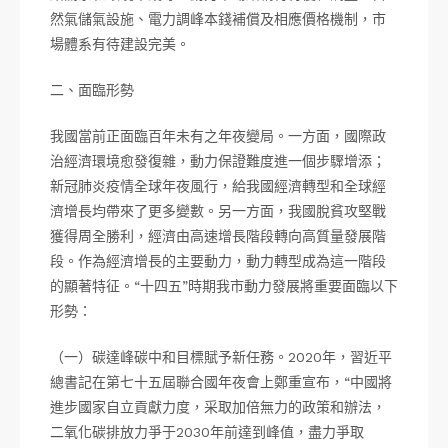
然氣儲氣設施、電力調峰本錢補償及相應價格機制，市
場體系有待建設完美。
二、面臨形勢
我國當前正面臨百年未有之年夜變局。一方面，國際政
治經濟環境愈發復雜，動力保證難度進一個步驟增添；
新冠肺炎疫情全球年夜風行，給我國經濟轉型和全球經
濟增長均帶來了更多變數。另一方面，我國脫貧攻堅戰
獲得周全勝利，經濟由高速增長階段轉向高質量發展階
段。作為經濟增長的主要動力，動力轉型成為這一階段
的顯著特征。“十四五”時期我市動力發展將重要面臨以下
形勢：
（一）碳達峰碳中和目標賦予新任務。2020年，習近平
總書記在第七十五屆聯合國年夜會上鄭重宣布，“中國將
進步國家自立貢獻力度，采取加倍無力的政策和辦法，
二氧化碳排放力爭于2030年前達到峰值，盡力爭取