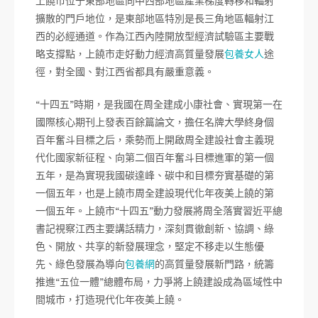
上饒市位于東部地區向中西部地區產業梯度轉移和輻射
擴散的門戶地位，是東部地區特別是長三角地區輻射江
西的必經通道。作為江西內陸開放型經濟試驗區主要戰
略支撐點，上饒市走好動力經濟高質量發展
包養女人
途
徑，對全國、對江西省都具有嚴重意義。
“十四五”時期，是我國在周全建成小康社會、實現第一在
國際核心期刊上發表百餘篇論文，擔任名牌大學終身個
百年奮斗目標之后，乘勢而上開啟周全建設社會主義現
代化國家新征程、向第二個百年奮斗目標進軍的第一個
五年，是為實現我國碳達峰、碳中和目標夯實基礎的第
一個五年，也是上饒市周全建設現代化年夜美上饒的第
一個五年。上饒市“十四五”動力發展將周全落實習近平總
書記視察江西主要講話精力，深刻貫徹創新、協調、綠
色、開放、共享的新發展理念，堅定不移走以生態優
先、綠色發展為導向
包養網
的高質量發展新門路，統籌
推進“五位一體”總體布局，力爭將上饒建設成為區域性中
間城市，打造現代化年夜美上饒。