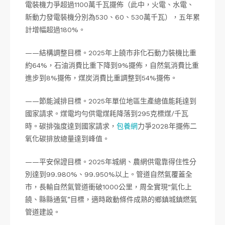
電裝機力爭超過1100萬千瓦擺佈（此中，火電、水電、
新動力發電裝機分別為530、60、530萬千瓦），五年累
計增幅超過180%。
——結構調整目標。2025年上饒市非化石動力裝機比重
約64%，石油消費比重下降到9%擺佈，自然氣消費比重
進步到8%擺佈，煤炭消費比重調整到54%擺佈。
——節能減排目標。2025年單位地區生產總值能耗達到
國家請求。煤電均勻供電煤耗降落到295克標煤/千瓦
時。碳排強度達到國家請求，
包養網
力爭2028年擺佈二
氧化碳排放總量達到峰值。
——平安保證目標。2025年城網、農網供電靠得住性分
別達到99.980%、99.950%以上。管道自然氣覆蓋全
市，長輸自然氣管道衝破1000公里，周全實現“氣化上
饒、縣縣通氣”目標，適時啟動條件成熟的鄉鎮城鎮燃氣
管道建設。