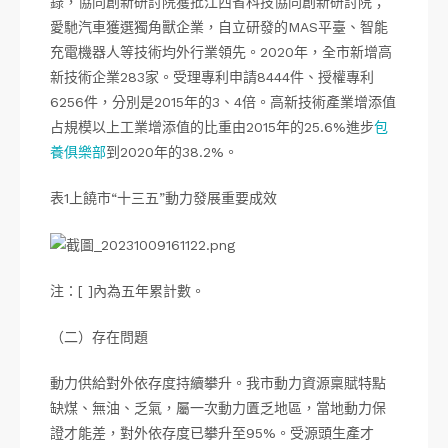
錄，協同創新研討院獲批江西省科技協同創新研討院；
愛馳汽車獲選獨角獸企業，自立研發的MAS平臺、智能
充電機器人等技術均外行業領先。2020年，全市新增高
新技術企業283家。受理專利申請8444件、授權專利
6256件，分別是2015年的3、4倍。高新技術產業增添值
占規模以上工業增添值的比重由2015年的25.6%進步
包
養俱樂部
到2020年的38.2%。
表1上饒市“十三五”動力發展重要成效
注：[ ]內為五年累計數。
（二）存在問題
動力供給對外依存度持續攀升。我市動力資源稟賦特點
缺煤、無油、乏氣，屬一次動力匱乏地區，當地動力保
證才能差，對外依存度已攀升至95%。受源頭生產才