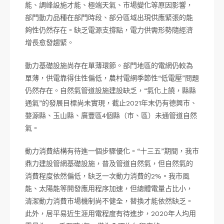
能、調峰設施才能、極端天氣、市場變化等原因影響，
部門動力品種在部門時段、部分區域出現供應緊張的能
夠性仍然存在。缺乏電源支撐點，電力供需形勢隨經濟
增長愈發趨緊。
動力基礎設施尚存在單薄環節。部門地區的電網仍較為
單薄，供電靠得住性偏低，農村電網季節性“低電壓”問題
仍然存在。自然氣管道設施建設缺乏，“氣化上饒，縣縣
通氣”的發展目標尚未實現，截止2021年末仍有德興市、
婺源縣、玉山縣、廣豐區4個縣（市、區）未通管道自然
氣。
動力消費結構有待進一個步驟優化。“十三五”期間，我市
鼎力建設管網基礎設施，普及管道自然氣，但自然氣的
消費程度依然偏低，缺乏一次動力消費的2%。我市風
能、太陽能等開發應用程序加速，但總體電量占比小，
清潔動力消費市場機制尚不健全，替換才能依然缺乏。
此外，居平易近生涯用電程度有待進步，2020年人均用