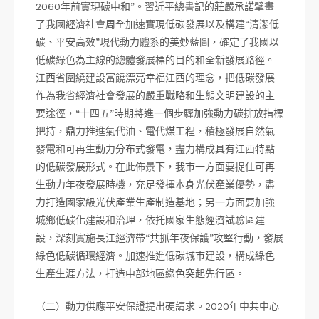
2060年前實現碳中和”。習近平總書記的莊嚴承諾擘畫
了我國經濟社會周全加速實現低碳發展以及構建“清潔低
碳、平安高效”現代動力體系的美妙藍圖，確定了我國以
低碳綠色為主線的總體發展標的目的和全新發展路徑。
江西省圍繞建設富饒漂亮幸福江西的理念，把低碳發展
作為我省經濟社會發展的嚴重戰略和生態文明建設的主
要途徑，“十四五”時期將進一個步驟加強動力碳排放指標
把持，鼎力推進氣代油、電代煤工程，積極發展自然氣
發電和可再生動力分布式發電，盡力構成具有江西特點
的低碳發展形式。在此佈景下，我市一方面要捉住可再
生動力年夜發展時機，充足發揮本身光伏產業優勢，盡
力打造國家級光伏產業生產制造基地；另一方面要加強
城鄉低碳化建設和治理，依托國家生態經濟試驗區建
設，深刻實施長江經濟帶“共抓年夜保護”攻堅行動，發展
綠色低碳循環經濟。加速推進低碳城市建設，構成綠色
生產生涯方法，打造中部地區綠色突起先行區。
（二）動力供應平安保證提出硬請求。2020年中共中心