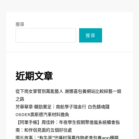
搜尋
搜尋
近期文章
從下崗女掌管到萬能藝人 謝娜喜包養網站比較綜藝一姐
之路
芳華華章·贛勁實足｜南航學子瑞金行 白色鑄魂踐
OSDER奧斯德汽車材料擔負
【阿單手帳】周佳鈴：年夜學生假期聚億嵐系統櫃會指
南：和伴侶見面的五個好往處
圖片故事｜“有牛哥”守護村落農作物老查包養app種類_