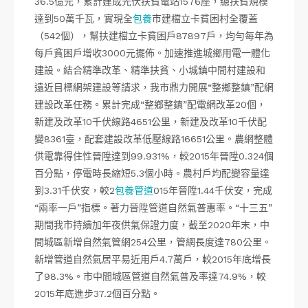
36.5億元，累計建成光伏扶貧電站1576座，總扶貧規模
達到50萬千瓦，實現全
包養
市建檔立卡貧困村全覆蓋
（542個），幫扶建檔立卡貧困戶87897戶，均勻每年為
每戶貧困戶增收3000元擺佈。加速推進城鄉用電一體化
建設。結合精準改革、精準扶貧、小城鎮中間村建設和
遠近目標網架建設等請求，我市鼎力開展“整鄉整鎮”配網
建設改革任務。累計完成“整鄉整鎮”配電網改革20個，
新建及改革10千伏線路4651公里，新建及改革10千伏配
變8361臺，配套建設改革低壓線路16651公里。農網整體
供電靠得住性晉陞達到99.931%，較2015年晉陞0.324個
百分點，停電時長縮短5.3個小時。農村戶均配變容量達
到3.31千伏安，較2
包養管道
015年晉陞1.44千伏安，完成
“兩率一戶”指標。著力晉陞管道自然氣普惠率。“十三五”
期間我市持續加年夜供氣保證力度，截至2020年末，中
間城區新增自然氣管網254公里，管網長度達780公里。
新增管道自然氣居平易近用戶4.7萬戶，較2015年底增長
了98.3%。市中間城區管道自然氣普及率達74.9%，較
2015年底進步37.2個百分點。