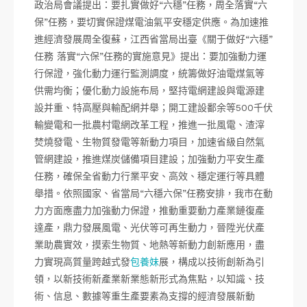
政治局會議提出：要扎實做好“六穩”任務，周全落實“六
保”任務，要切實保證煤電油氣平安穩定供應。為加速推
進經濟發展周全復蘇，江西省當局出臺《關于做好“六穩”
任務 落實“六保”任務的實施意見》提出：要加強動力運
行保證，強化動力運行監測調度，統籌做好油電煤氣等
供需均衡；優化動力設施布局，堅持電網建設與電源建
設并重、特高壓與輸配網并舉；開工建設鄱余等500千伏
輸變電和一批農村電網改革工程，推進一批風電、渣滓
焚燒發電、生物質發電等新動力項目，加速省級自然氣
管網建設，推進煤炭儲備項目建設；加強動力平安生產
任務，確保全省動力行業平安、高效、穩定運行等具體
舉措。依照國家、省當局“六穩六保”任務安排，我市在動
力方面應盡力加強動力保證，推動重要動力產業鏈復產
達產，鼎力發展風電、光伏等可再生動力，晉陞光伏產
業助農實效，摸索生物質、地熱等新動力創新應用，盡
力實現高質量跨越式發
包養妹
展，構成以技術創新為引
領，以新技術新產業新業態新形式為焦點，以知識、技
術、信息、數據等重生產要素為支撐的經濟發展新動