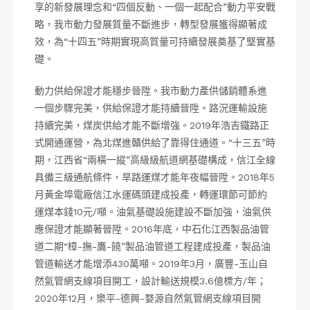
享的新發展理念和“四個反動、一個一起配合”動力平安戰
略，我市動力發展質量不斷進步，轉型發展獲得顯著成
效，為“十四五”時期實現高質量可持續發展奠基了堅實基
礎。
動力供給保證才能穩步晉陞。我市動力產供儲銷體系進
一個步驟完美，供給保證才能持續晉陞。路況運輸設施
持續完美，煤炭供給才能不斷增強。2019年浩吉鐵路正
式開通運營，為北煤進贛供給了靠得住通道。“十三五”時
期，江西省“兩橫一縱”高級級航道網基礎構成，信江全線
具備三級通航條件，旱路運煤才能年夜幅晉陞。2018年5
月黃金埠電廠信江水運碼頭建成投產，轉運環節可節約
運煤本錢10元/噸。油氣基礎設施建設不斷加強，油氣供
應保證才能顯著晉陞。2016年底，中石化江西製品油管
道二期“樟-撫-鷹-饒”製品油管道工程建成投產，製品油
管道輸送才能增添430萬噸。2019年3月，廣豐-玉山自
然氣管網支線項目開工，設計輸送規模3.6億標方/年；
2020年12月，樂平-德興-婺源自然氣管網支線項目開