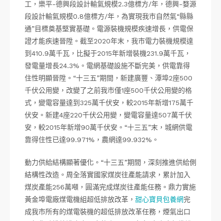
工，樂平-德興段設計輸氣規模2.3億標方/年，德興-婺源
段設計輸氣規模0.8億標方/年，為實現我市自然氣“縣縣
通”目標奠基堅實基礎。電源裝機規模疾速增長，供電保
證才能疾速晉陞。截至2020年末，我市電力裝機規模達
到410.9萬千瓦，比擬于2015年新增裝機231.9萬千瓦，
發電量增長24.3%。電網基礎設施不斷完美，供電靠得
住性明顯晉陞。“十三五”期間，新建廣豐、潭埠2座500
千伏公用變，改變了之前我市僅1座500千伏公用變的格
式，變電容量達到325萬千伏安，較2015年新增175萬千
伏安。新建4座220千伏公用變，變電容量達507萬千伏
安，較2015年新增90萬千伏安。“十三五”末，城網供電
靠得住性已達99.971%，農網達99.932%。
動力供給結構顯著優化。“十三五”期間，深刻推進供給側
結構性改造。周全落實國家煤炭往產能請求，累計加入
煤炭產能256萬噸，圓滿完成煤炭往產能任務。鼎力實施
黃金埠電廠煤電機組超低排放改革，
甜心寶貝包養網
完
成我市所有的煤電裝機的超低排放改革任務，煙氣出口