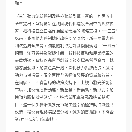
能。
（三）動力創新體制改造拉動新引擎。黨的十九屆五中
全會提出，堅持創新在我國現代化建設全局中的焦點位
置，把科技自立自強作為國家發展的戰略支撐。“十三五”
以來，我國動力體制機制改造周全深化，新一輪電力體
制改造周全展開，油氣體制改造計劃慢慢落地。“十四五”
期間，江西省將緊緊捉住新一輪科技反動和產業變革的
嚴重機遇，堅持以高質量創新引領支撐高質量發展，轉
變發展動能，加速產業升級，深化動力系統改造，激發
動力市場活氣，周全晉陞全省經濟發展的質量和效益。
在國家、江西省當局的政策支撐下，上饒市將完美創新
布局，加快發展新動能、新產業、新業態、新形式；加
速動力體制機制創新，推進增量配電業務改造試點項
目，進一個步驟培養多元市場主體；積極推動油氣體制
改造，盡快實現終端配售分離，減少銷售環節，下降企
業/居平易近用氣本錢。