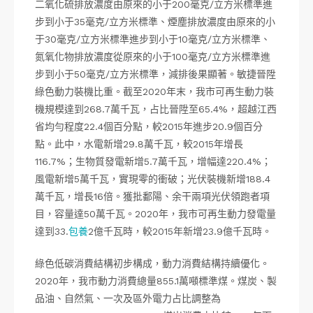
二氧化硫排放濃度由原來的小于200毫克/立方米標準進
步到小于35毫克/立方米標準、煙塵排放濃度由原來的小
于30毫克/立方米標準進步到小于10毫克/立方米標準、
氮氧化物排放濃度從原來的小于100毫克/立方米標準進
步到小于50毫克/立方米標準，減排後果顯著。敏捷晉陞
綠色動力裝機比重。截至2020年末，我市可再生動力裝
機規模達到268.7萬千瓦，占比晉陞至65.4%，超越江西
省均勻程度22.4個百分點，較2015年進步20.9個百分
點。此中，水電新增29.8萬千瓦，較2015年增長
116.7%；生物質發電新增5.7萬千瓦，增幅達220.4%；
風電新增5萬千瓦，實現零的衝破；光伏裝機新增188.4
萬千瓦，增長16倍。獲批鄱陽、余干兩項光伏領跑者項
目，容量達50萬千瓦。2020年，我市可再生動力發電量
達到33.
包養
2億千瓦時，較2015年新增23.9億千瓦時。
綠色低碳消費結構初步構成，動力消費結構持續優化。
2020年，我市動力消費總量855.1萬噸標準煤。煤炭、製
品油、自然氣、一次及區外電力占比調整為