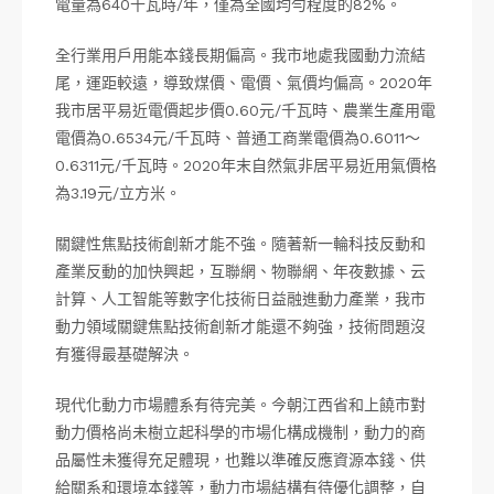
電量為640千瓦時/年，僅為全國均勻程度的82%。
全行業用戶用能本錢長期偏高。我市地處我國動力流結
尾，運距較遠，導致煤價、電價、氣價均偏高。2020年
我市居平易近電價起步價0.60元/千瓦時、農業生產用電
電價為0.6534元/千瓦時、普通工商業電價為0.6011～
0.6311元/千瓦時。2020年末自然氣非居平易近用氣價格
為3.19元/立方米。
關鍵性焦點技術創新才能不強。隨著新一輪科技反動和
產業反動的加快興起，互聯網、物聯網、年夜數據、云
計算、人工智能等數字化技術日益融進動力產業，我市
動力領域關鍵焦點技術創新才能還不夠強，技術問題沒
有獲得最基礎解決。
現代化動力市場體系有待完美。今朝江西省和上饒市對
動力價格尚未樹立起科學的市場化構成機制，動力的商
品屬性未獲得充足體現，也難以準確反應資源本錢、供
給關系和環境本錢等，動力市場結構有待優化調整，自