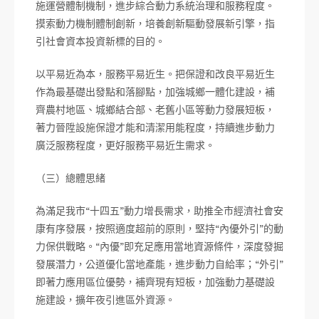
施運營體制機制，進步綜合動力系統治理和服務程度。
摸索動力機制體制創新，培養創新驅動發展新引擎，指
引社會資本投資新標的目的。
以平易近為本，服務平易近生。把保證和改良平易近生
作為最基礎出發點和落腳點，加強城鄉一體化建設，補
齊農村地區、城鄉結合部、老舊小區等動力發展短板，
著力晉陞設施保證才能和清潔用能程度，持續進步動力
廣泛服務程度，更好服務平易近生需求。
（三）總體思緒
為滿足我市“十四五”動力增長需求，助推全市經濟社會安
康有序發展，按照適度超前的原則，堅持“內優外引”的動
力保供戰略。“內優”即充足應用當地資源條件，深度發掘
發展潛力，公道優化當地產能，進步動力自給率；“外引”
即著力應用區位優勢，補齊現有短板，加強動力基礎設
施建設，擴年夜引進區外資源。