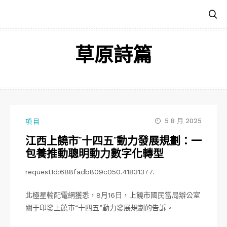
跳
至
主
要
草原詩篇
內
容
5 8 月 2025
項目
江西上饒市“十四五”動力發展規劃：一
包養推動聰明動力數字化轉型
requestId:688fadb809c050.41831377.
北極星輸配電網獲悉，8月16日，上饒市國民當局辦公室
關于印發上饒市“十四五”動力發展規劃的告訴。