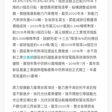
46.6%:1.8%:10.8%:40.8%，煤炭消費占比較2015年下
降約21個百分點，散煤應用實現清零，結構調整成效明
顯。積極推廣新動力汽車應用，截至2020年末，新動力
汽車保有量6212輛，全省排名第五。節能減排任務獲得
積極成效。2020年全市萬元GDP能耗0.346噸標準煤，
較2015年降落13個百分點。萬元規模以上工業增添值能
耗0.558噸標準煤，超額完成“十三五”降落18%的任務目
標。碳排強度約0.631噸/萬元，較2015年降落24個百分
點。園區集中供熱項目建設扎實推進。2018年，余干高
新工業
包養網
園區依托國能黃金埠發電廠高效環保供熱
優勢，實現年集中供熱10萬噸擺佈。2019年7月，萬年高
新區鳳巢工業園熱電聯產集中供熱項目正式開工，年產
蒸氣量約20萬噸。
鼎力發展動力產業扶貧項目，動力惠平易近利平易近程
度不斷進步。依托光伏產業優勢，我市積極引導鼓勵光
伏企業反哺社會，光伏扶貧電站裝機規模和幫扶貧困戶
戶數位居江西省第二位。截至2020年，整合各類資金