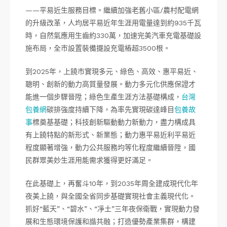
——平易近生服務目標。繼續加強老舊小區/農村配電網
的升級改革，人均居平易近年生涯用電量達到約935千瓦
時，自然氣應用生齒約330萬，加速完美汽車充電基礎設
施布局，全市設置裝備擺設充電樁超3500根。
到2025年，上饒市實現多元、綠色、高效、惠平易近、
聰明、創新的動力高質量發展。動力多元化供應保證才
能進一個步驟晉陞；綠色生產生涯方法基礎構成，
台灣
包養網
碳排強度持續下降，為率先實現碳達峰目
包養故
事
標奠基基礎；科技創新驅動動力新動力，盡力構成具
有上饒特點的新形式、新業態；動力惠平易近利平易近
程度顯著增強，動力公共服務均等化程度繼續晉陞，國
民群眾美妙生涯用能需求獲得更好滿足。
在此基礎上，再奮斗10年，到2035年周全建成現代化年
夜美上饒，與全國全省同步基礎實現社會主義現代化。
抓好“藍天”、“碧水”、“凈土”三年夜保衛戰，實現動力發
展和生態環境保護和諧共融；打造優勢產業集群，構建