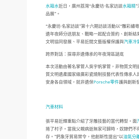
水箱水
近日，廣州荔灣“永慶坊·名家訪談
水箱精
品展”。
“永慶坊·名家訪談”第十六期訪談活動以“雕彩繡
遺年夜師分送朋友、戰略一起配合簽約、創新結
文明協同發展、平易近間文藝版權保護與
汽車冷
跨界對話：探尋非遺傳承的年夜灣區謎底
本次活動由著名掌管人吳宇帆掌管，非物質文明
質文明遺產國家級廣彩瓷燒制技藝代表性傳承人
安身各自領域，就非遺保
Porsche零件
護與創新
汽車材料
張平易近輝重點介紹了牙雕技藝的當代轉型。面
捲了村子。當我父親病逝無家可歸時，奴隸們不
存。”鈣象牙貿易禁令，他創新性提出“以
油氣分