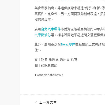
與會專家指出，非遺保護需求構建“傳承-創新-
真實性、完全性；另一方面要鼓勵創新表達，拓
權保護故事。
廣州
台北汽車零件
市荔灣區版權局與澳門中華非
汽車機油芯
議，標志著兩地平易近間文藝版權保
此外，廣州市荔灣
Benz零件
區版權局正式聘請楊
使”。
文｜記者 馬思泳 通訊員 荔宣
圖｜通訊員供給
TC:osder9follow7
文
上一篇文章