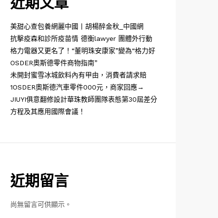
近期文章
美甜心查包養網麗中國丨胡楊醉金秋_中國網
抗擊疫森和診所疫苗情 德衡lawyer 團體外行動
格力電器又更名了！“董明珠安康家”變為“格力好
OSDER奧斯德零件商物指南”
未開封蜜雪冰城飲料內有甲由，消費者請求賠
1OSDER奧斯德汽車零件000元，商家回應→
JIUYI俱意翻修設計華珠教師團隊表態第30屆差分
方程及其應用國際會議！
近期留言
尚無留言可供顯示。