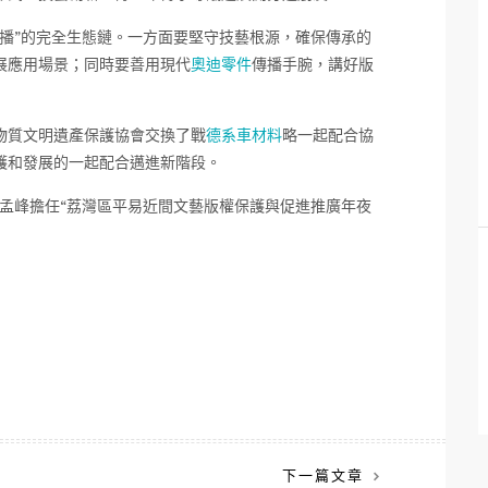
傳播”的完全生態鏈。一方面要堅守技藝根源，確保傳承的
展應用場景；同時要善用現代
奧迪零件
傳播手腕，講好版
物質文明遺產保護協會交換了戰
德系車材料
略一起配合協
護和發展的一起配合邁進新階段。
孟峰擔任“荔灣區平易近間文藝版權保護與促進推廣年夜
下一篇文章