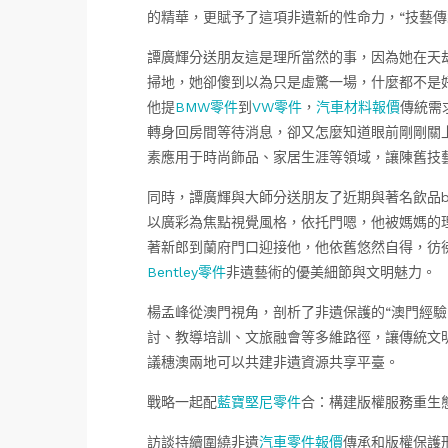
的精華，更賦予了這項非遺新的性命力，“技藝
譚廣輝分送朋友這是理所當然的事，因為她在天
掃地，她卻傻到以為只是虛驚一場，什麼都不是
他提
BMW零件
到
VW零件
，
汽車材料報價
傳統需
轉身回房間等待消息，卻又怎麼知道眼前剛剛關
素應用于時尚飾品、家居生涯等領域，讓陳舊技
同時，譚廣輝與大師分送朋友了近期與著名飲品b
以廣彩為焦點視覺風格，依托門嗯，他被媽媽的
著新郎到蘭府門口迎接他，他依舊悠然自得，彷
Bentley零件
非遺藝術的優美細節與文明魅力。
楊孟峰從澳門視角，剖析了非遺保護的“澳門經驗
討、教導培訓、文旅融會等多維路徑，讓傳統文明
議穗澳兩地可以共建非遺資源共享平臺。
戰略一起配
藍寶堅尼零件
合：構建版權服務重生
訪談持續圍繞非遺
汽車零件報價
傳承和版權保護