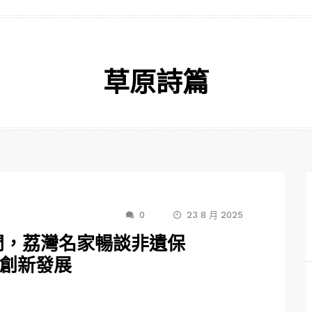
草原詩篇
0
23 8 月 2025
澳門，荔灣名家暢談非遺保
與創新發展