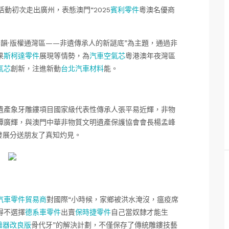
”活動初次走出廣州，表態澳門“2025
賓利零件
粵澳名優商
粵韻·版權通灣區——非遺傳承人的新謎底”為主題，通過非
果
斯柯達零件
展現等情勢，為
汽車空氣芯
粵港澳年夜灣區
氣芯
創新，注進新動
台北汽車材料
能。
遺產象牙雕鏤項目國家級代表性傳承人張平易近輝，非物
譚廣輝，與澳門中華非物質文明遺產保護協會會長楊孟峰
發展分送朋友了真知灼見。
汽車零件貿易商
對國際“小時候，家鄉被洪水淹沒，瘟疫席
得不選擇
德系車零件
出賣
保時捷零件
自己當奴隸才能生
離器改良版
骨代牙”的解決計劃，不僅保存了傳統雕鏤技藝