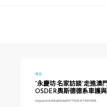
跳
至
主
要
內
容
項目
“永慶坊·名家訪談”走進
OSDER奧斯德德系車護
requestId:68a89dafbf7509.67993188.