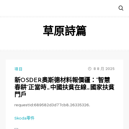
跳
至
主
要
草原詩篇
內
容
8 8 月 2025
項目
新OSDER奧斯德材料報價疆：“智慧
春耕”正當時_中國扶貧在線_國家扶貧
門戶
requestId:689582d3d77cb8.26335326.
Skoda零件