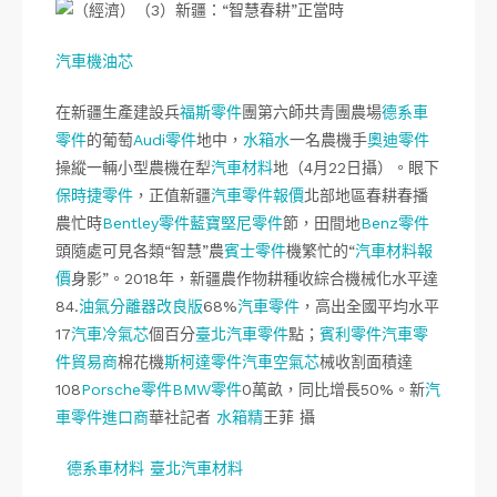
汽車機油芯
在新疆生產建設兵
福斯零件
團第六師共青團農場
德系車
零件
的葡萄
Audi零件
地中，
水箱水
一名農機手
奧迪零件
操縱一輛小型農機在犁
汽車材料
地（4月22日攝）。眼下
保時捷零件
，正值新疆
汽車零件報價
北部地區春耕春播
農忙時
Bentley零件
藍寶堅尼零件
節，田間地
Benz零件
頭隨處可見各類“智慧”農
賓士零件
機繁忙的“
汽車材料報
價
身影”。2018年，新疆農作物耕種收綜合機械化水平達
84.
油氣分離器改良版
68%
汽車零件
，高出全國平均水平
17
汽車冷氣芯
個百分
臺北汽車零件
點；
賓利零件
汽車零
件貿易商
棉花機
斯柯達零件
汽車空氣芯
械收割面積達
108
Porsche零件
BMW零件
0萬畝，同比增長50%。新
汽
車零件進口商
華社記者
水箱精
王菲 攝
德系車材料
臺北汽車材料