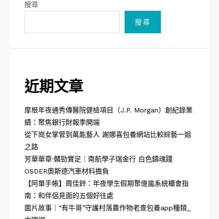
搜尋
搜尋
近期文章
摩根年夜通秀傳醫院健檢項目（J.P. Morgan）創紀錄業
績：聚焦銀行財報季開端
從下崗女掌管到萬能藝人 謝娜喜包養網站比較綜藝一姐
之路
芳華華章·贛勁實足｜南航學子瑞金行 白色鑄魂踐
OSDER奧斯德汽車材料擔負
【阿單手帳】周佳鈴：年夜學生假期聚億嵐系統櫃會指
南：和伴侶見面的五個好往處
圖片故事｜“有牛哥”守護村落農作物老查包養app種類_