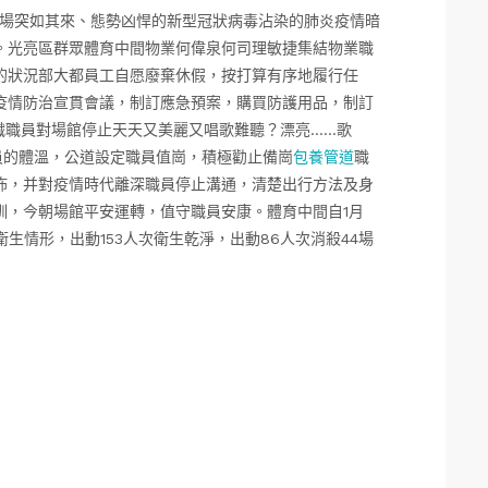
一場突如其來、態勢凶悍的新型冠狀病毒沾染的肺炎疫情暗
。光亮區群眾體育中間物業何偉泉何司理敏捷集結物業職
的狀況部大都員工自愿廢棄休假，按打算有序地履行任
疫情防治宣貫會議，制訂應急預案，購買防護用品，制訂
織職員對場館停止天天又美麗又唱歌難聽？漂亮……歌
員的體溫，公道設定職員值崗，積極勸止備崗
包養管道
職
佈，并對疫情時代離深職員停止溝通，清楚出行方法及身
訓，今朝場館平安運轉，值守職員安康。體育中間自1月
衛生情形，出動153人次衛生乾淨，出動86人次消殺44場