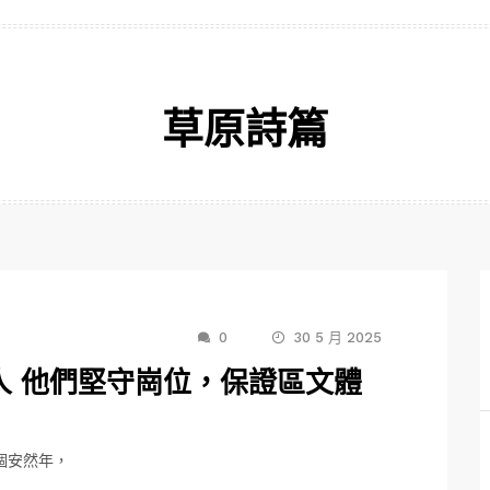
草原詩篇
0
30 5 月 2025
人 他們堅守崗位，保證區文體
個安然年，