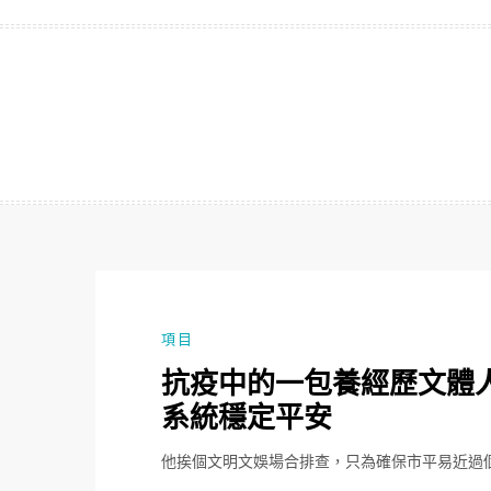
跳
至
主
要
內
容
項目
抗疫中的一包養經歷文體
系統穩定平安
他挨個文明文娛場合排查，只為確保市平易近過