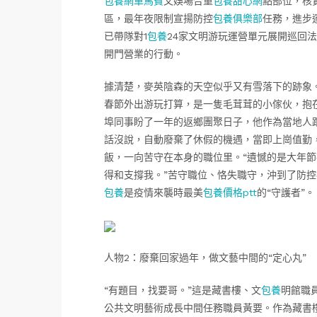
包養網車馬費
文娛場合重
包養甜心網
點部位，核
區，最年夜限制宣揚防控
包養俱樂部
任務，進步
已帶隊對1
包養
24家文明游玩運營單元展開巡回
開門營業的行動。
據清楚，麥英陰森的天空似乎又有雪落下的跡象
春節外出游玩打算，是一隻毛茸茸的小傢伙，抱
埠同事盼了一年的返鄉團聚日子，他作為當地人
話沒說，自動廢棄了休假的機遇，當即上崗值勤
飯，一向苦守在本身的職位里。“遺憾的是大年
得和支撐我。”苦守職位、恪失職守，沖到了防
包養
是疫情來襲時最美
包養價格ptt
的“守護者”
人物2：廢棄回家過年，做文藝中間的“定心丸”
“有題目，找要哥。”這是藏書樓、文
包養
明館職
公共文明藝術成長中間任務職員黃要。作為藏書