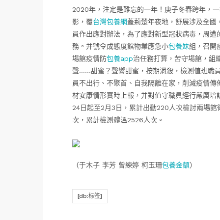
2020年，注定是難忘的一年！庚子冬春跨年，
影，覆
台灣包養網
蓋荊楚年夜地，舒展涉及全國
員作出應對辦法，為了應對新型冠狀病毒，周遭
務。并號令成態度館物業應急小
包養妹
組，召開
場館疫情防
包養app
治任務打算，苦守場館，組
聲……甜蜜？聲響甜蜜，按期消殺，檢測值班職
員不出行、不聚首、自我隔離在家，削減疫情傳
材安康情形實時上報，并對值守職員經行嚴厲培
24日起至2月3日，累計出動220人次檢討兩場館
次，累計檢測體溫2526人次。
（于木子 李芳 曾練婷 柯玉珊
包養金額
）
[db:标签]