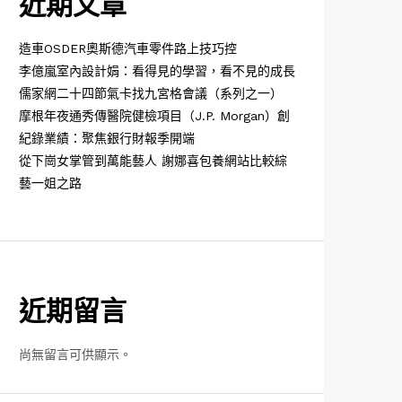
近期文章
造車OSDER奧斯德汽車零件路上技巧控
李億嵐室內設計娟：看得見的學習，看不見的成長
儒家網二十四節氣卡找九宮格會議（系列之一）
摩根年夜通秀傳醫院健檢項目（J.P. Morgan）創
紀錄業績：聚焦銀行財報季開端
從下崗女掌管到萬能藝人 謝娜喜包養網站比較綜
藝一姐之路
近期留言
尚無留言可供顯示。