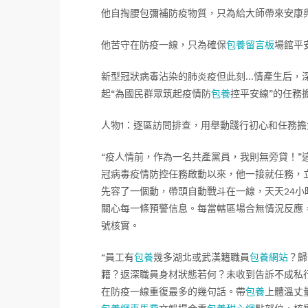
他自掏腰包彌補防疫物質，只為給大師帶來安康
他苦守在防疫一線，只為確保
包養留言板
場館平
新型冠狀病毒沾染的肺炎疫但此刻…情產生后，
起“為國民群眾筑起疫情防
包養
控平安線”的任務
人物1：逐區訪問排查，用舉動踐行初心和任務擔
“疫人情前，作為一名共產黨員，我則無旁貸！”
冠病毒疫情防控任務啟動以來，他一接就任務，
先容了一個動，帶頭自動戰斗在一線，天天24
關心每一條預警信息。每當轄區場合無情況反應
號核實。
“員工有
包養
幾多湖北或武漢籍職員
包養網站
？歸
籍？返深職員身材狀態若何？未收到告訴不成私行
在防疫一線重復最多的幾句話。帶
包養
上體溫丈