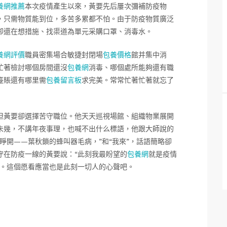
養網推薦
本次疫情產生以來，黃要先后屢次彌補防疫物
，只需物質能到位，多苦多累都不怕。由于防疫物質廣泛
卻還在想措施、找渠道為單元采購口罩、消毒水。
養網評價
職員密集場合敏捷封閉場
包養價格
館并集中消
忙著檢討哪個房間還沒
包養網
消毒、哪個處所能夠還有職
臺賬還有哪里需
包養留言板
求完美。常常忙著忙著就忘了
但黃要卻選擇苦守職位。他天天巡視場館、組織物業展開
未幾，不講年夜事理，也喊不出什么標語，他跟大師說的
睜開——葉秋鎖的蜂叫器毛病，”和“我來”，話語簡略卻
守在防疫一線的黃要說：“此刻我最盼望的
包養網
就是疫情
”。這個愿看應當也是此刻一切人的心聲吧。