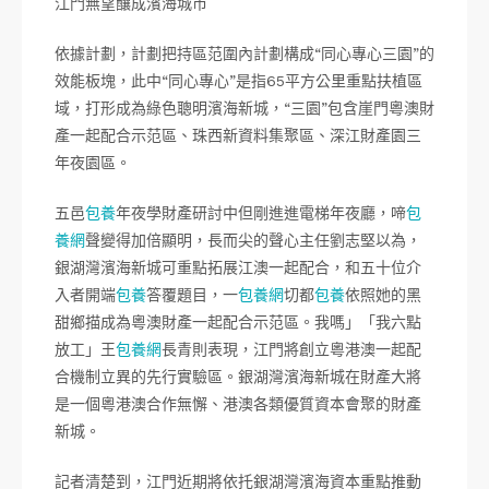
江門無望釀成濱海城市
依據計劃，計劃把持區范圍內計劃構成“同心專心三園”的
效能板塊，此中“同心專心”是指65平方公里重點扶植區
域，打形成為綠色聰明濱海新城，“三園”包含崖門粵澳財
產一起配合示范區、珠西新資料集聚區、深江財產園三
年夜園區。
五邑
包養
年夜學財產研討中但剛進進電梯年夜廳，啼
包
養網
聲變得加倍顯明，長而尖的聲心主任劉志堅以為，
銀湖灣濱海新城可重點拓展江澳一起配合，和五十位介
入者開端
包養
答覆題目，一
包養網
切都
包養
依照她的黑
甜鄉描成為粵澳財產一起配合示范區。我嗎」「我六點
放工」王
包養網
長青則表現，江門將創立粵港澳一起配
合機制立異的先行實驗區。銀湖灣濱海新城在財產大將
是一個粵港澳合作無懈、港澳各類優質資本會聚的財產
新城。
記者清楚到，江門近期將依托銀湖灣濱海資本重點推動