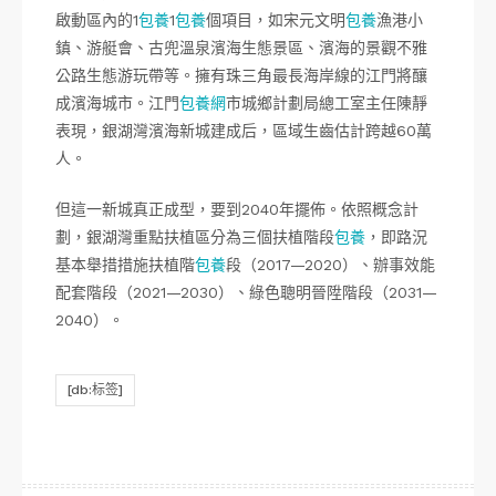
啟動區內的1
包養
1
包養
個項目，如宋元文明
包養
漁港小
鎮、游艇會、古兜溫泉濱海生態景區、濱海的景觀不雅
公路生態游玩帶等。擁有珠三角最長海岸線的江門將釀
成濱海城市。江門
包養網
市城鄉計劃局總工室主任陳靜
表現，銀湖灣濱海新城建成后，區域生齒估計跨越60萬
人。
但這一新城真正成型，要到2040年擺佈。依照概念計
劃，銀湖灣重點扶植區分為三個扶植階段
包養
，即路況
基本舉措措施扶植階
包養
段（2017—2020）、辦事效能
配套階段（2021—2030）、綠色聰明晉陞階段（2031—
2040）。
[db:标签]