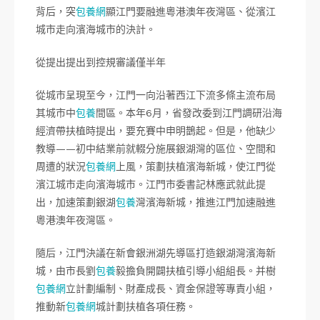
背后，突
包養網
顯江門要融進粵港澳年夜灣區、從濱江
城市走向濱海城市的決計。
從提出提出到控規審議僅半年
從城市呈現至今，江門一向沿著西江下流多條主流布局
其城市中
包養
間區。本年6月，省發改委到江門調研沿海
經濟帶扶植時提出，要充賽中申明鵲起。但是，他缺少
教導——初中結業前就輟分施展銀湖灣的區位、空間和
周遭的狀況
包養網
上風，策劃扶植濱海新城，使江門從
濱江城市走向濱海城市。江門市委書記林應武就此提
出，加速策劃銀湖
包養
灣濱海新城，推進江門加速融進
粵港澳年夜灣區。
隨后，江門決議在新會銀洲湖先導區打造銀湖灣濱海新
城，由市長劉
包養
毅擔負開闢扶植引導小組組長。并樹
包養網
立計劃編制、財產成長、資金保證等專責小組，
推動新
包養網
城計劃扶植各項任務。