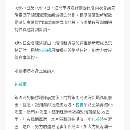
9月28日及12月19日，江門市城鄉計劃委員會兩次會議先
后審議了銀湖灣濱海新城概念計劃，銀湖灣濱海新城啟
動區新會區崖門鎮崖南煙管山地段、五圍地段等四個把
持性具體計劃計劃。
1月9日全會陳述提出，濱海新城要加速推動新城成長思
緒研討、用地
包養網
用海報批等後期任務，加大力度岸
線資本管控。
鄰接港澳本身上風誘人
包養網
銀湖灣的優勝地緣前提使江門對銀湖灣濱海新城高度器
重。據悉，銀湖灣鄰接港澳地域，
包養
旱路至噴鼻港86
海里、澳門47海里，距港珠澳年夜橋珠海落腳點62公
里。年夜橋通車后，本片區將融進港澳一小
包養
時生涯
圈。是以，努力融進粵港澳年夜灣區、加大力度港澳一