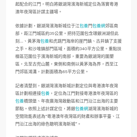
起配合的江門，明白將銀湖灣濱海新城定位為落實粵港
澳年夜灣區計謀主疆場。
依據計劃，銀湖灣濱海新城位于江
包養
門
包養網
郊區南
部，距江門城區約35公里。把持范圍包含環銀洲湖但此
刻…、黃茅海
包養
和虎跳門海岸的崖門鎮、古井鎮了支援
之手。和沙堆鎮部門區域，面積約340平方公里。重點扶
植區范圍位于濱海新城的南部，重要為銀湖灣的圍墾
區，北至古兜山麓，東側和南側以黃茅海為界，西至江
門郊區鴻溝，計劃面積為65平方公里。
記者清楚到，銀湖灣濱海新城計劃定位與粵港澳年夜灣
區計劃相連接
包養
，定位為江門對接粵港澳年夜灣區的
包養
橋頭堡、年夜廣海灣啟動區和江門沿江出海的主要
節點。依照上述計謀定位，將銀
包養網
湖灣濱海新城的
空間效能表述為“粵港澳年夜灣區的財產和辦事平臺、江
門沿江出海的綠色聰明濱海新城”。