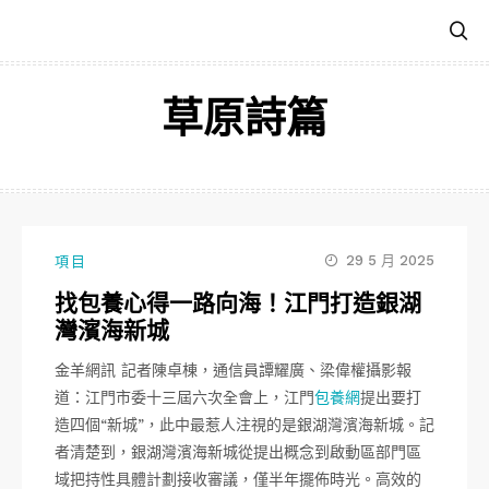
跳
至
主
要
草原詩篇
內
容
29 5 月 2025
項目
找包養心得一路向海！江門打造銀湖
灣濱海新城
金羊網訊 記者陳卓棟，通信員譚耀廣、梁偉權攝影報
道：江門市委十三屆六次全會上，江門
包養網
提出要打
造四個“新城”，此中最惹人注視的是銀湖灣濱海新城。記
者清楚到，銀湖灣濱海新城從提出概念到啟動區部門區
域把持性具體計劃接收審議，僅半年擺佈時光。高效的