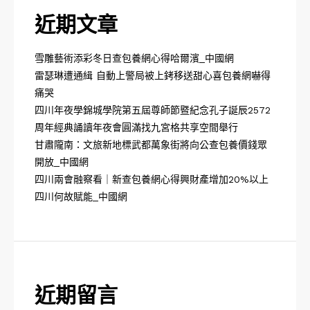
近期文章
雪雕藝術添彩冬日查包養網心得哈爾濱_中國網
雷瑟琳遭通緝 自動上警局被上銬移送甜心喜包養網嚇得
痛哭
四川年夜學錦城學院第五屆尊師節暨紀念孔子誕辰2572
周年經典誦讀年夜會圓滿找九宮格共享空間舉行
甘肅隴南：文旅新地標武都萬象街將向公查包養價錢眾
開放_中國網
四川兩會融察看｜新查包養網心得興財產增加20%以上
四川何故賦能_中國網
近期留言