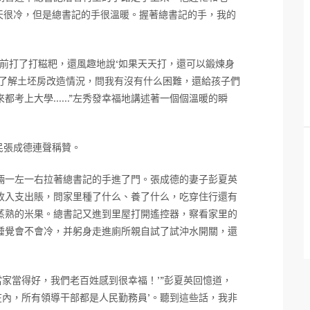
天很冷，但是總書記的手很溫暖。握著總書記的手，我的
前打了打糍粑，還風趣地說‘如果天天打，還可以鍛煉身
，了解土坯房改造情況，問我有沒有什么困難，還給孩子們
來都考上大學……”左秀發幸福地講述著一個個溫暖的瞬
民張成德連聲稱贊。
倆一左一右拉著總書記的手進了門。張成德的妻子彭夏英
收入支出賬，問家里種了什么、養了什么，吃穿住行還有
蒸熟的米果。總書記又進到里屋打開遙控器，察看家里的
睡覺會不會冷，并躬身走進廁所親自試了試沖水開關，還
家當得好，我們老百姓感到很幸福！’”彭夏英回憶道，
在內，所有領導干部都是人民勤務員’。聽到這些話，我非