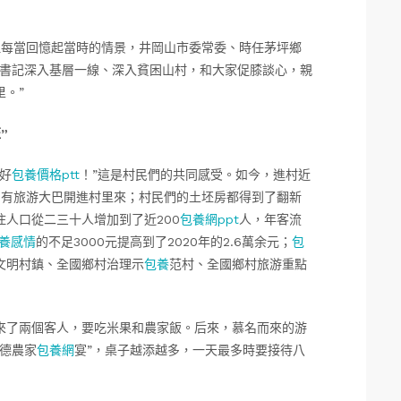
但每當回憶起當時的情景，井岡山市委常委、時任茅坪鄉
總書記深入基層一線、深入貧困山村，和大家促膝談心，親
。”
”
好
包養價格ptt
！”這是村民們的共同感受。如今，進村近
常有旅游大巴開進村里來；村民們的土坯房都得到了翻新
人口從二三十人增加到了近200
包養網ppt
人，年客流
養感情
的不足3000元提高到了2020年的2.6萬余元；
包
文明村鎮、全國鄉村治理示
包養
范村、全國鄉村旅游重點
來了兩個客人，要吃米果和農家飯。后來，慕名而來的游
德農家
包養網
宴”，桌子越添越多，一天最多時要接待八