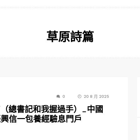
草原詩篇
0
20 8 月 2025
”（總書記和我握過手）_中國
振興信一包養經驗息門戶