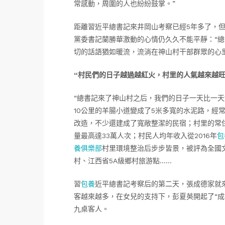
常感動，周圍的人也紛紛鼓掌。”
距離習近平總書記來井岡山考察已經5年多了，
黨委書記蘭勝華激動的心情仍久久不能平靜：“
切的話語猶如暖流，流淌在神山村干部群眾的心里
“村民們的日子越過越紅火，村里的人氣越來越旺
“總書記來了神山村之后，我們的日子一天比一天
10公里的羊腸小道變成了5米多寬的水泥路，經
改造，不少還建成了寬敞整潔的民宿；村里的常住
量最高達33萬人次；村民人均年收入從2016年
包
養俱樂部
村里環境整治后步步皆景，被評為全國
村、江西省5A級鄉村旅游點……
習
包養
近平總書記考察后的第二天，張成德家就
客越來越多，在女兒的支持下，彭夏英開起了“成
九桌客人。