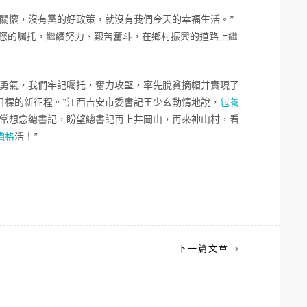
關懷，沒有黨的好政策，就沒有我們今天的幸福生活。”
您的囑托，繼續努力、艱苦奮斗，在鄉村振興的道路上繼
和勇氣，我們牢記囑托，奮力攻堅，率先脫貧摘帽并實現了
目標的新征程。”江西吉安市委書記王少玄動情地說，
包養
非常想念總書記，盼望總書記再上井岡山，再來神山村，看
價格
活！”
下一篇文章