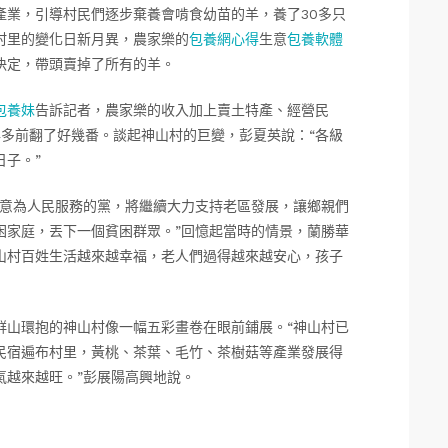
產業，引導村民們逐步棄養會啃食幼苗的羊，養了30多只
村里的變化日新月異，農家樂的
包養網心得
生意
包養軟體
決定，帶頭賣掉了所有的羊。
包養妹
告訴記者，農家樂的收入加上賣土特產、經營民
年多前翻了好幾番。談起神山村的巨變，彭夏英說：“各級
子。”
全意為人民服務的黨，將繼續大力支持老區發展，讓鄉親們
困家庭，丟下一個貧困群眾。”回憶起當時的情景，蘭勝華
山村百姓生活越來越幸福，老人們過得越來越安心，孩子
群山環抱的神山村像一幅五彩畫卷在眼前鋪展。“神山村已
民宿遍布村里，黃桃、茶葉、毛竹、茶樹菇等產業發展得
氣越來越旺。”彭展陽高興地說。