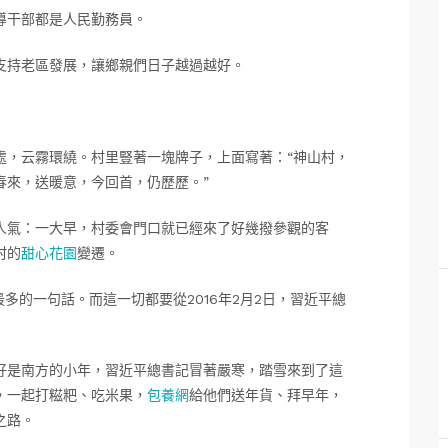
導干部都是人民勤務員。
支持老區發展，讓鄉親們日子越過越好。
處，云霧環繞。村里豎著一塊牌子，上面寫著：“神山村，
春來，送暖意，今回首，仍歷歷。”
人氣：一大早，村委會門口就已經來了好幾撥參觀的客
村的
甜心花園
變遷。
多的一句話。而這一切都要從2016年2月2日，習近平總
好是南方的小年，習近平總書記冒著嚴寒，踏雪來到了這
，一起打糍粑、吃米果，
包養網
給他們送年貨、拜早年，
之路。