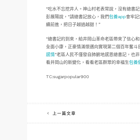
“吃水不忘挖井人。神山村老表常說，沒有總書記
彭展陽說，“請總書記放心，我們
包養app
會牢記
續前進，把日子越過越甜！”
“總書記的到來，給井岡山革命老區帶來了信心
全面小康，正豪情滿懷邁向實現第二個百年奮斗
感情
“老區人民不僅發自肺腑地感恩總書記，也
看井岡山的新變化，看看老區群眾的幸福生
包養
TC:sugarpopular900
文
上一篇文章
章
導