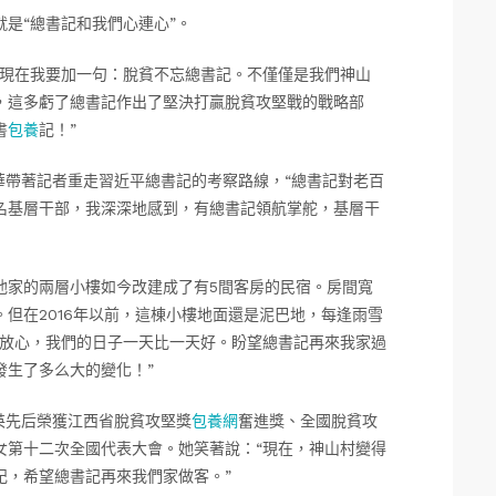
是“總書記和我們心連心”。
，現在我要加一句：脫貧不忘總書記。不僅僅是我們神山
，這多虧了總書記作出了堅決打贏脫貧攻堅戰的戰略部
書
包養
記！”
華帶著記者重走習近平總書記的考察路線，“總書記對老百
名基層干部，我深深地感到，有總書記領航掌舵，基層干
他家的兩層小樓如今改建成了有5間客房的民宿。房間寬
。但在2016年以前，這棟小樓地面還是泥巴地，每逢雨雪
記放心，我們的日子一天比一天好。盼望總書記再來我家過
發生了多么大的變化！”
英先后榮獲江西省脫貧攻堅獎
包養網
奮進獎、全國脫貧攻
女第十二次全國代表大會。她笑著說：“現在，神山村變得
記，希望總書記再來我們家做客。”