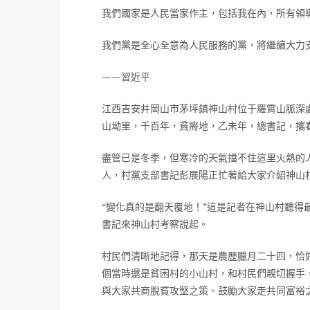
我們國家是人民當家作主，包括我在內，所有領
我們黨是全心全意為人民服務的黨，將繼續大力
——習近平
江西吉安井岡山市茅坪鎮神山村位于羅霄山脈深
山坳里，千百年，貧瘠地，乙未年，總書記，攜
盡管已是冬季，但寒冷的天氣擋不住這里火熱的
人，村黨支部書記彭展陽正忙著給大家介紹神山
“變化真的是翻天覆地！”這是記者在神山村聽得最
書記來神山村考察說起。
村民們清晰地記得，那天是農歷臘月二十四，恰
個當時還是貧困村的小山村，和村民們親切握手
與大家共商脫貧攻堅之策、鼓勵大家走共同富裕