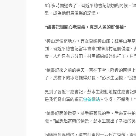
5年多時間過去了，習近平總書記親切的問候、
里，成為他們最溫馨的記憶。
“總書記很關心老百姓，真是人民的好領袖”
“神山是個窮地方，有女莫嫁神山郎；紅薯山芋
到，習近平總書記當年會來到神山村這個偏遠、
度，人均只有五分田，村民都紛紛外出打工，村
“總書記來之前的幾天一直在下雪，附近的國道
了，房檐下的冰溜拖得好長。”彭水生回憶，“沒
見到了習近平總書記，彭水生激動地握住總書記
是我們窮山溝的福氣
包養網站
。你呀，不錯咧！”
“總書記面帶微笑，雙手握著我的手，后來又拍
暖。”回想起當時的情景，彭水生露出了幸福的笑
同樣感到溫暖的，還有紅軍烈士后代左秀發。看