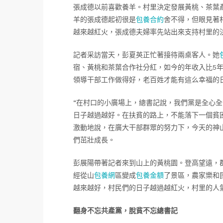
張成德以前喜歡養羊。村里決定發展黃桃、茶葉
羊的張成德起初很是
包養合約
舍不得，但眼見著
越來越紅火，張成德夫婦率先站出來支持村里的
記者采訪當天，彭夏英正忙著接待兩桌客人。她
宿、黃桃和茶葉合作社分紅，如今的年收入比5
領導干部工作做得好，老百姓才能有這么幸福的日
“在村口的小廣場上，總書記說，我們黨是全心
日子越過越好。在扶貧的路上，不能落下一個貧
激動地說，在廣大干部群眾的努力下，今天的神
們茁壯成長。
彭展陽帶著記者來到山上的黃桃園。登高望遠，
經從山
包養網
區變成
包養金額
了景區，農家樂和
越來越好，村民們的日子越過越紅火，村里的人
翻身不忘共產黨，脫貧不忘總書記