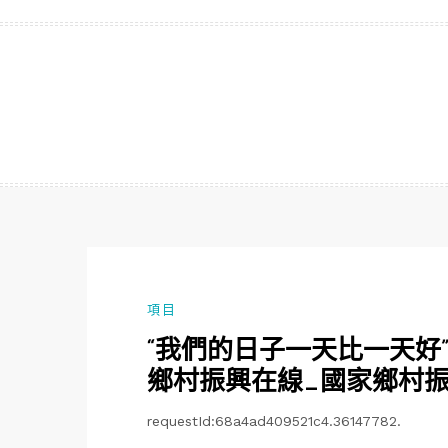
跳
至
主
要
內
容
項目
“我們的日子一天比一天好
鄉村振興在線_國家鄉村
requestId:68a4ad409521c4.36147782.