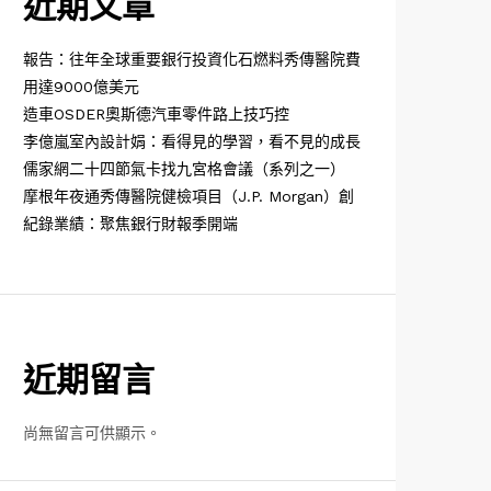
近期文章
報告：往年全球重要銀行投資化石燃料秀傳醫院費
用達9000億美元
造車OSDER奧斯德汽車零件路上技巧控
李億嵐室內設計娟：看得見的學習，看不見的成長
儒家網二十四節氣卡找九宮格會議（系列之一）
摩根年夜通秀傳醫院健檢項目（J.P. Morgan）創
紀錄業績：聚焦銀行財報季開端
近期留言
尚無留言可供顯示。