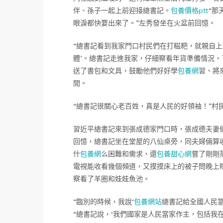
伴、孫子一起上前迎接總書記。
包養價格ptt
“那
眼淚都快要出來了。”左秀發坐在火盆前回憶。
“總書記看到我家門口村民們在打糍粑，就親自上
體’。總書記走進我家，仔細察看年貨準備情況
送了書包和文具，鼓勵他們好好學
包養網
習、將
間。
“總書記很關心老百姓，真是人民的好領袖！”村
習近平總書記來到張成德家門口時，張成德夫妻
回憶，總書記坐在堂屋的八仙桌旁，同夫婦倆算
什
包養網
么困難和需求，還
包養甜心網
嘗了剛剛
電視能收看幾個頻道，又摸摸床上的被子問晚上
察看了羊圈和娃娃魚池。
“臨別的時候，我說‘
包養網站
總書記給全國人民當
“總書記說，‘我們國家是人民當家作主，包括我