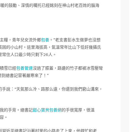
溫暖的鼓勵、深情的囑托已經銘刻在神山村老百姓的腦海
當主糧，青年兒女流外鄉
包養
。”老支書彭水生做夢也沒想
貧困的小山村。這里海拔高，氣溫常年比山下低好幾攝氏
里常住人口最少時只剩下26人。
上積雪已經
包養管道
沒過了膝蓋，路邊的竹子都被冰雪壓彎
想到總書記冒著嚴寒來了！”
的手說：“天氣那么冷、路那么遠，你還到我們窮山溝來，
拍我的手背。總書記
甜心寶貝包養網
的手很寬厚，很溫
容。
到習近平總書記沿著村里的小路走了上來，他趕忙和老