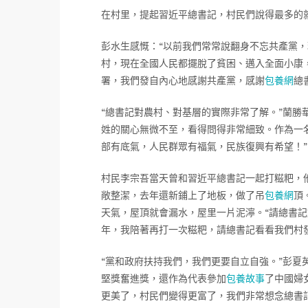
在村里，提起習近平總書記，村民們說得最多的就
彭水生感慨：“以前我們常常說翻身不忘共產黨
村，現在全國人民都擺脫了貧困、邁入全面小康
署，我們發自內心地感謝共產黨，感謝
包養網
總
“總書記對農村、對基層的實際非常了解。”蘭勝
姓的關心無微不至，看得問得非常細致。作為一
部有底氣，人民群眾有福氣，民族復興有希望！”
村民李宗吾當天曾和習近平總書記一起打糍粑，
敞整潔，去年還新鋪上了地板，做了吊
包養網
頂
天氣，屋頂就會漏水，屋里一片泥濘。“請總書
年，我陪著再打一次糍粑，請總書記看看我們村
“黨和政府扶持我們，我們更要自立自強。”彭夏
堅獎奮進獎，還作為代表參加
包養故事
了中國婦
更美了，村民們變得更富了，我們非常想念總書