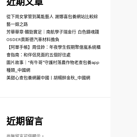
近期文章
從下崗女掌管到萬能藝人 謝娜喜包養網站比較綜
藝一姐之路
芳華華章·贛勁實足｜南航學子瑞金行 白色鑄魂踐
OSDER奧斯德汽車材料擔負
【阿單手帳】周佳鈴：年夜學生假期聚億嵐系統櫃
會指南：和伴侶見面的五個好往處
圖片故事｜“有牛哥”守護村落農作物老查包養app
種類_中國網
美甜心查包養網麗中國丨胡楊醉金秋_中國網
近期留言
尚無留言可供顯示。