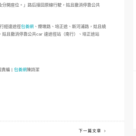
及分開座位。」路后接回原線行駛，姑且撤消停靠公共
行經達途徑
包養網
、煙墩路、培正途、新河浦路，姑且繞
姑且撤消停靠公共car 達途徑站（南行）、培正途站
責編 |
包養網
陳詩潔
下一篇文章