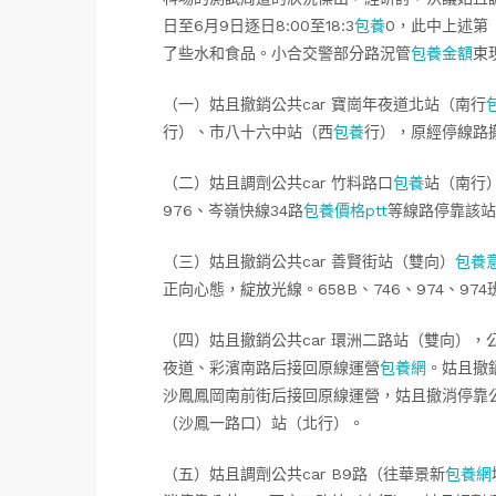
日至6月9日逐日8:00至18:3
包養
0，此中上述第
了些水和食品。小合交警部分路況管
包養金額
束
（一）姑且撤銷公共car 寶崗年夜道北站（南行
行）、市八十六中站（西
包養
行），原經停線路
（二）姑且調劑公共car 竹料路口
包養
站（南行）
976、岑嶺快線34路
包養價格ptt
等線路停靠該站
（三）姑且撤銷公共car 善賢街站（雙向）
包養
正向心態，綻放光線。658B、746、974、9
（四）姑且撤銷公共car 環洲二路站（雙向），公
夜道、彩濱南路后接回原線運營
包養網
。姑且撤銷
沙鳳鳳岡南前街后接回原線運營，姑且撤消停靠公
（沙鳳一路口）站（北行）。
（五）姑且調劑公共car B9路（往華景新
包養網