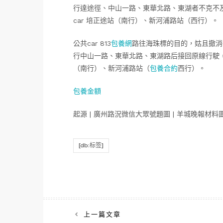
行達途徑、中山一路、東華北路、東湖者不克不
car 培正途站（南行）、新河浦路站（西行）。
公共car 813
包養網
路往海珠標的目的，姑且撤消
行中山一路、東華北路、東湖路后接回原線行駛，
（南行）、新河浦路站（
包養合約
西行）。
包養金額
起源 | 廣州路況微信大眾號題圖 | 羊城晚報材料圖
[db:标签]
文
上一篇文章