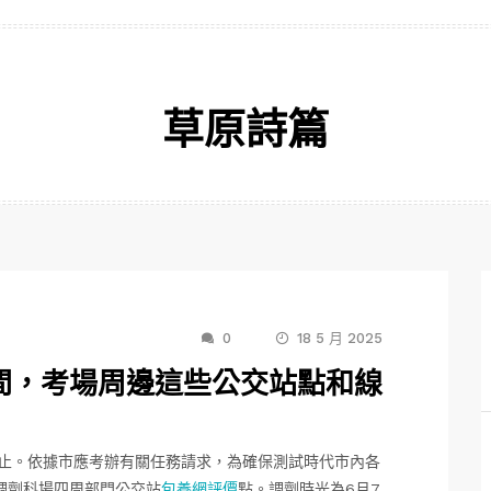
草原詩篇
0
18 5 月 2025
間，考場周邊這些公交站點和線
日停止。依據市應考辦有關任務請求，為確保測試時代市內各
調劑科場四周部門公交站
包養網評價
點。調劑時光為6月7