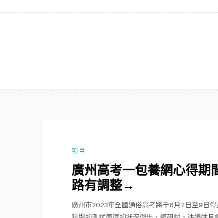
跳
至
主
要
內
容
項目
廣州高考一包養網心得期
路有調整→
廣州市2023年全國通俗高考將于6月7日至9
科場的測試周遭的狀況傑出，經研討，決議姑且