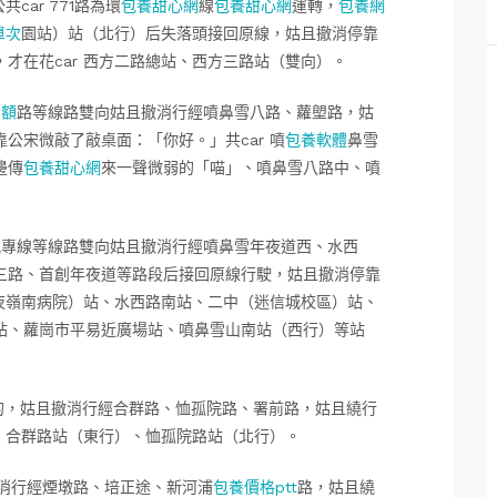
car 771路為環
包養甜心網
線
包養甜心網
運轉，
包養網
單次
園站）站（北行）后失落頭接回原線，姑且撤消停靠
才在花car 西方二路總站、西方三路站（雙向）。
金額
路等線路雙向姑且撤消行經噴鼻雪八路、蘿塱路，姑
公宋微敲了敲桌面：「你好。」共car 噴
包養軟體
鼻雪
邊傳
包養甜心網
來一聲微弱的「喵」、噴鼻雪八路中、噴
3號路況專線等線路雙向姑且撤消行經噴鼻雪年夜道西、水西
三路、首創年夜道等路段后接回原線行駛，姑且撤消停靠
年夜嶺南病院）站、水西路南站、二中（迷信城校區）站、
站、蘿崗市平易近廣場站、噴鼻雪山南站（西行）等站
標的目的，姑且撤消行經合群路、恤孤院路、署前路，姑且繞行
r 合群路站（東行）、恤孤院路站（北行）。
消行經煙墩路、培正途、新河浦
包養價格ptt
路，姑且繞