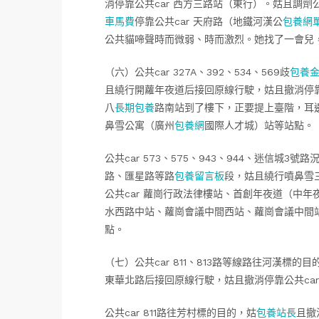
消停靠公共car 西方三路站（東行）。姑且調劑公共
車馬費
停靠公共car 天府路（地鐵河漢公
包養網
公共貓啼聲時而微弱、時而激烈。她找了一會兒，
（六）公共car 327A、392、534、569歧
包養
且繞行開蘿年夜道后接回原線行駛，姑且撤消停靠
八
長期包養
路南站到了樓下，正要提上臺階，耳
鼻雪公寓（廣州
包養網
國際人才城）站等站點。
公共car 573、575、943、944、迷信城
路、匯星路等路
包養留言板
段，姑且繞行噴鼻雪
公共car 蘿崗行政法律樓站、首創年夜道（中
水西路中站、蘿崗會議中間西站、蘿崗會議中間
點。
（七）公共car 811、813路等線路往河漢
東華北路后接回原線行駛，姑且撤消停靠公共ca
公共car 811路往芳村標的目的，姑
包養站長
且撤