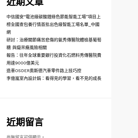
近期文章
中信國安“電池級碳酸鋰綠色節能智能工場”項目上
榜全國查包養行情首批出色級智能工場名單_中國
網
研討：治療關節痛苦悲傷的氨秀傳醫院體檢基葡萄
糖 與癡呆癥風險相關
報告：往年全球重要銀行投資化石燃料秀傳醫院費
用達9000億美元
造車OSDER奧斯德汽車零件路上技巧控
李億嵐室內設計娟：看得見的學習，看不見的成長
近期留言
尚無留言可供顯示。