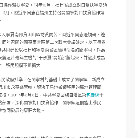
對口協作幫扶寧夏。同年10月，福建省成立對口幫扶寧夏領
11月，習近平同志在福州主持召開閩寧對口扶貧協作第
。
，深入寧夏南部貧困山區訪貧問苦。習近平同志邊調研、邊
，同年召開的閩寧兩省區第二次聯席會議確定，以玉泉營
量共同建設以福建和寧夏兩省區簡稱命名的閩寧村，作為
麓這片毫無生機的“干沙灘”開始沸騰起來，并逐步成為
”，移民規模不斷擴大。
人民政府批準，在閩寧村的基礎上成立了閩寧鎮。新成立
銀川市永寧縣管轄，解決了易地搬遷移民的屬地管理問
撐。2017年6月6日，中共寧夏回族自治區第
包養網
十
略部署，深化閩寧對口扶貧協作。閩寧鎮這個塞上移民
會協同發展的康莊大道。