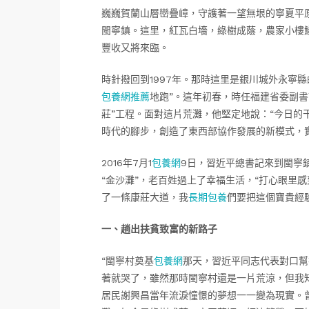
巍巍賀蘭山層巒疊嶂，守護著一望無垠的寧夏平
閩寧鎮。這里，紅瓦白墻，綠樹成蔭，農家小樓
豐收又將來臨。
時針撥回到1997年。那時這里是銀川城外永寧
包養網推薦
地跑”。這年初春，時任福建省委副
莊”工程。面對這片荒灘，他堅定地說：“今日的
時代的腳步，創造了東西部協作發展的新模式，實
2016年7月1
包養網
9日，習近平總書記來到閩寧鎮
“金沙灘”，老百姓過上了幸福生活，“打心眼里
了一條康莊大道，我
長期包養
們要把這個寶貴經
一、趟出扶貧致富的新路子
“閩寧村奠基
包養網
那天，習近平同志代表對口幫
著就哭了，雖然那時閩寧村還是一片荒涼，但我知
居民謝興昌當年流淚憧憬的夢想一一變為現實。曾