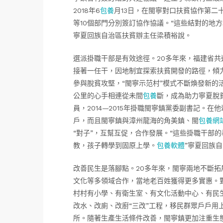
2018年6
包養
月13日，在閩寧對口扶貧協作第二
等10個部門分別簽訂協作協議。“這些結對的地
寧夏回族自治區扶貧辦主任梁積裕說。
選派掛職干部是有效途徑。20多年來，福建省共選
接著一任干，因地制宜探索扶貧開發的路徑，傾
參與脫貧攻堅，“閩寧示范村”模式不斷煥發新的
公里的心手相連從未間
包養
斷，成為助力寧夏脫
員，2014—2015年掛職閩寧鎮黨委副書記。
戶，而且閩寧鎮與漳州龍海的角美鎮、閩
包養網
“對子”，互幫互促，合作發展。“這些掛職干部
教，孩子轉學到固原上學。
包養軟體
”寧夏回族
改善民生是落腳點。20多年來，閩寧兩地不斷
文化等多領域合作，當地老百姓獲得更多實惠。
村村有小學、有衛生室、有文化活動中心、有民
改水、改廁、改廚“三改”工程，移民群眾戶戶用
所。隨著生產生活條件改善，閩寧鎮更加注重生