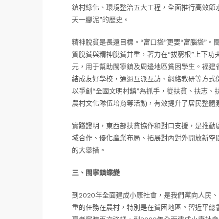
鎮村綠化、環境整治五大工程，全面推行高效節水
天一腳泥”的歷史。
精神脫貧是長遠目標。“富口袋”更要“富腦袋”
質脫貧與精神脫貧并重，著力在“拔窮根”上下功
元，用于幫助閩寧鎮及周邊地區貧困學生。福建省
結成友好學校，通過互派互訪、網絡教研等方式
以爭創“全國文明村鎮”為抓手，從扶貧、扶志、
農村文化隊伍培育等活動，有效提升了居民整體
實踐證明，東西部扶貧協作和對口支援，是推動
域合作、優化產業布局、拓展對內對外開放新空
的大舉措。
三、閩寧鎮蝶變
到2020年全面建成小康社會，是我們黨向人民
重的任務在農村，特別是在貧困地區。習近平總書