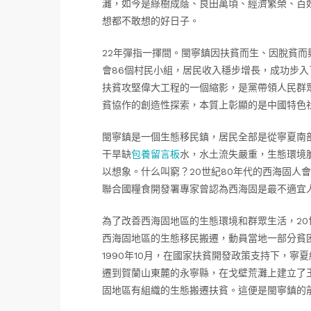
灘，如今是綠樹成蔭、良田萬頃、經濟繁榮、百
想都不敢想的好日子。
22年彈指一揮間。閩寧鎮因扶貧而生、因脫貧而
會86個村民小組，居民收入穩步增長，成功步
扶貧攻堅偉大工程的一個縮影，是黨帶領人民群
貧協作的創造性探索，本質上彰顯的是中國特色
閩寧鎮是一個生態移民鎮，居民全部是從寧夏南
干旱缺
包養留言板
水，水土流失嚴重，生態環境
以想象。什么叫窮？20世紀80年代的西海固人
聯合國糧食開發署專家曾認為西海固是最不適宜
為了改善西海固地區的生態環境和群眾生活，20
西海固地區的生態移民搬遷，動員當地一部分貧困
1990年10月，在國家扶貧開發政策支持下，寧
遷到賀蘭山東麓的永寧縣，在戈壁荒灘上建立了玉
固地區有組織的生態搬遷扶貧。這便是閩寧鎮的