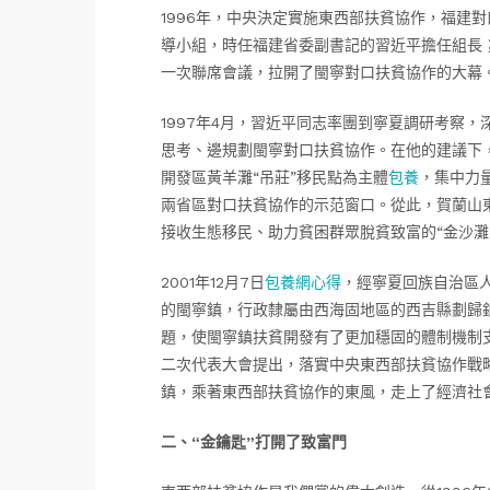
1996年，中央決定實施東西部扶貧協作，福建
導小組，時任福建省委副書記的習近平擔任組長；
一次聯席會議，拉開了閩寧對口扶貧協作的大幕
1997年4月，習近平同志率團到寧夏調研考察
思考、邊規劃閩寧對口扶貧協作。在他的建議下
開發區黃羊灘“吊莊”移民點為主體
包養
，集中力
兩省區對口扶貧協作的示范窗口。從此，賀蘭山東
接收生態移民、助力貧困群眾脫貧致富的“金沙灘
2001年12月7日
包養網心得
，經寧夏回族自治區
的閩寧鎮，行政隸屬由西海固地區的西吉縣劃歸
題，使閩寧鎮扶貧開發有了更加穩固的體制機制支
二次代表大會提出，落實中央東西部扶貧協作戰
鎮，乘著東西部扶貧協作的東風，走上了經濟社
二、“金鑰匙”打開了致富門