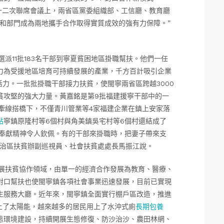
十二次聯席會議上，兩省區黨委組織部、工信廳、教育廳
方和部門成為兩地攜手合作取得實質成效的強有力保障。”
派11批183名干部到寧夏貧困地區掛職幫扶。他們一任
力為受援地區培育可持續發展的產業，千方百計吸引企業
活力。一批批掛職干部接力扶貧，使閩寧兩省區跨越3000
貧攻堅的強大力量。黃嘉銘是第9批福建援寧干部中的一
在他牽線搭橋下，不僅青川管業等4家福建企業在鎮上安家落
站
寧鎮原隆村等6個村與角美鎮吳宅村等6個村還結成了
的奉獻精神令人欽佩。有的干部來掛職時，把妻子帶來支
自治區扶貧辦副巡視員、社會扶貧處處長馬振江說。
拓展扶貧協作領域，由單一的經濟合作發展為教育、醫療、
對口幫扶也使閩寧鎮各項社會事業迅速發展，目前已實現
生服務大廳。近年來，閩寧鎮全面實行棚戶區改造，推進
上了太陽能，越來越多的居民用上了水沖式廁
長期包養
態環境建設，持續開展生態修復、防沙治沙、農田林網、