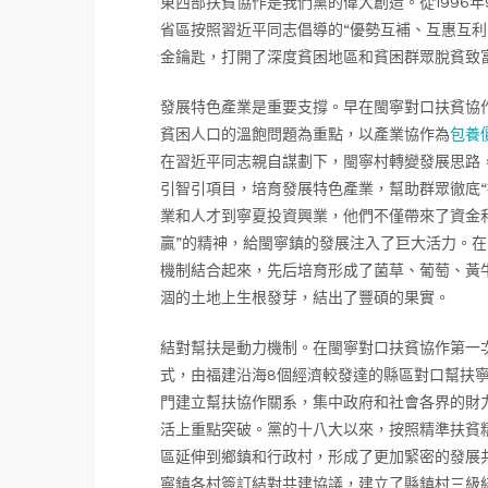
東西部扶貧協作是我們黨的偉大創造。從1996
省區按照習近平同志倡導的“優勢互補、互惠互利
金鑰匙，打開了深度貧困地區和貧困群眾脫貧致
發展特色產業是重要支撐。早在閩寧對口扶貧協
貧困人口的溫飽問題為重點，以產業協作為
包養
在習近平同志親自謀劃下，閩寧村轉變發展思路
引智引項目，培育發展特色產業，幫助群眾徹底“
業和人才到寧夏投資興業，他們不僅帶來了資金
贏”的精神，給閩寧鎮的發展注入了巨大活力。
機制結合起來，先后培育形成了菌草、葡萄、黃
涸的土地上生根發芽，結出了豐碩的果實。
結對幫扶是動力機制。在閩寧對口扶貧協作第一次
式，由福建沿海8個經濟較發達的縣區對口幫扶寧
門建立幫扶協作關系，集中政府和社會各界的財
活上重點突破。黨的十八大以來，按照精準扶貧
區延伸到鄉鎮和行政村，形成了更加緊密的發展共
寧鎮各村簽訂結對共建協議，建立了縣鎮村三級結