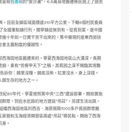
姓富裕
包養網
的“金沙灘”，6.6萬易地搬遷移民過上了過去
興，目前全鎮區域面積達210平方公里，下轄6個村民委員
入了全國重點鎮行列。閩寧鎮從無到有、從貧到富，是中國
眾幾十年如一日實干苦干出來的，集中展現的是東西部扶
社會主義制度的優越性。
部西海固地區搬遷來的。寧夏西海固地區山大溝深，長期
脆弱，素有“苦瘠甲天下”之稱，其貧困之深不親臨其境難
會告訴你：鍋里沒糧，鍋底沒柴，缸里沒水，身上沒錢。
人類生存的地方之一。
世紀80年代，寧夏按照黨中央“三西”建設部署，開始實施
群眾，到近水近路的地方建設“吊莊”，另謀生活出路。
夏組織西海固地區的西吉、海原兩縣1000多戶貧困群眾搬
泉營和玉海經濟開發區兩處“吊莊”移民點，開始了西海
前身。