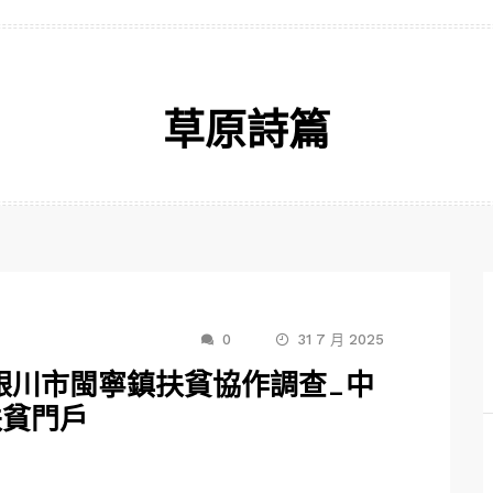
草原詩篇
0
31 7 月 2025
— 銀川市閩寧鎮扶貧協作調查_中
扶貧門戶