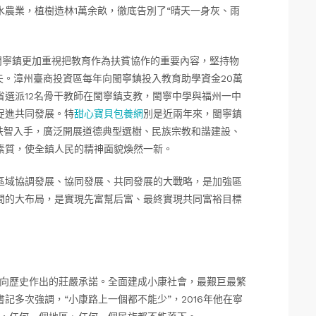
農業，植樹造林1萬余畝，徹底告別了“晴天一身灰、雨
。閩寧鎮更加重視把教育作為扶貧協作的重要內容，堅持物
夫。漳州臺商投資區每年向閩寧鎮投入教育助學資金20萬
選派12名骨干教師在閩寧鎮支教，閩寧中學與福州一中
促進共同發展。特
甜心寶貝包養網
別是近兩年來，閩寧鎮
扶智入手，廣泛開展道德典型選樹、民族宗教和諧建設、
素質，使全鎮人民的精神面貌煥然一新。
區域協調發展、協同發展、共同發展的大戰略，是加強區
間的大布局，是實現先富幫后富、最終實現共同富裕目標
、向歷史作出的莊嚴承諾。全面建成小康社會，最艱巨最繁
記多次強調，“小康路上一個都不能少”，2016年他在寧