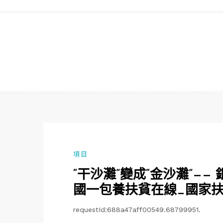
跳
至
主
要
內
容
項目
“干沙灘”變成“金沙灘”—
國一包養扶貧在線_國家
requestId:688a47aff00549.68799951.