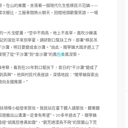
原。在山的東麓，坐落著一個現代化生態移民示范鎮——
鱗次櫛比，工廠車間熱火朝天，田間地頭歡聲笑語，一場
縣的一片戈壁灘，“空中不飛鳥，地上不長草，風吹沙礫滿
書記的習近平來到寧夏，調研對口幫扶工作，部署“移民吊
干沙灘，明日要變成金沙灘。”由此，閩寧鎮大踏步趕上了
現了從“干沙灘”到“金沙灘”的鳳
包養
凰涅槃。
考察，看到在20年對口幫扶下，昔日的“干沙灘”變成了
感到高興”。他與村民代表座談，深情地說：“閩寧鎮探索出
驗向全國推廣。”
扶領導小組發來賀信。我就站在臺下聽人讀那信，聽著聽
道搬出山溝溝一定會有希望”。20多年過去了，閩寧鎮
經“胡風怒卷黃如霧”、“窮荒絕漠鳥不飛”的賀蘭山下荒