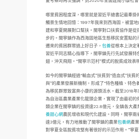
夏考察時再次強調，到2020年全面建成小康社
哪里貧困程度深，哪里就是習近平總書記最牽掛
觸景生情地回憶：1997年我來到西海固，被當
建和寧夏開展對口幫扶。閩寧對口扶貧協作是從
步的。閩寧鎮作為西海固地區生態移民安置點的
遷來的貧困群眾過上好日子，
包養
從根本上決定
習近平同志精心指導下，閩寧鎮先行先試發展特
翅，沖天飛翔。“閩寧示范村”模式的脫貧成效表
如今的閩寧鎮經過“輸血式”扶貧到“造血式”扶
與”的產業發展新機制，形成了“特色種植、特色
為移民群眾致富奔小康的源頭活水。截至2018
為自治區農業產業化龍頭企業，實現了由最初的
類企業在閩寧鎮的投資達22.8億元，全鎮各大
養甜心網
農民增收和現代化建設。同時，閩寧兩
達3億元，有力地推動了閩寧鎮的農業
包養網
產
對寧夏全區脫貧攻堅有著很好的示范作用。”寧