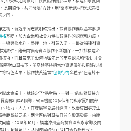
年9月中央確定閩寧對口扶貧協作關系以來，福建和寧夏兩
、長期協作、共同發展”方針，用“閩寧示范村”模式這把
富之門。
作之初，習近平同志就明確指出，扶貧協作要以基本解決
價格
基礎，加大企業和社會力量扶貧協作的規模和力度。
，一邊興修水利、整理土地、引黃入灘，一邊從福建引資
拔窮根”。隨著閩寧兩省區協作不斷加深，一批批福建企
和技術，而且帶來了沿海地區先進的市場觀念和“愛拼才會
在閩寧對口幫扶下，閩寧鎮堅持把當地資源優勢和用好市場
牛等特色產業，協作扶貧這顆“
包養行情
金種子”在這片干
聯席會議上，就確定了“點對點、一對一”的結對幫扶方
夏南部山區8個縣，省直機關20多個部門與寧夏相關部
力、物力、人力，在發展寧夏農村經濟、改善貧困群眾生
精準脫貧新要求，兩省區結對幫扶日益向縱深發展，由縣
同體。2016年10月，福建漳州臺商投資區與永寧縣及閩
對、互幫互助、共同發展的“3+1”對口合作新模式。