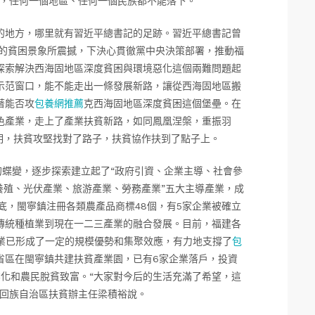
會，任何一個地區、任何一個民族都不能落下。
的地方，哪里就有習近平總書記的足跡。習近平總書記曾
地的貧困景象所震撼，下決心貫徹黨中央決策部署，推動福
探索解決西海固地區深度貧困與環境惡化這個兩難問題起
示范窗口，能不能走出一條發展新路，讓從西海固地區搬
著能否攻
包養網推薦
克西海固地區深度貧困這個堡壘。在
色產業，走上了產業扶貧新路，如同鳳凰涅槃，重振羽
明，扶貧攻堅找對了路子，扶貧協作扶到了點子上。
貧的蝶變，逐步探索建立起了“政府引資、企業主導、社會參
養殖、光伏產業、旅游產業、勞務產業”五大主導產業，成
年底，閩寧鎮注冊各類農產品商標48個，有5家企業被確立
傳統種植業到現在一二三產業的融合發展。目前，福建各
產業已形成了一定的規模優勢和集聚效應，有力地支撐了
包
省區在閩寧鎮共建扶貧產業園，已有6家企業落戶，投資
業化和農民脫貧致富。“大家對今后的生活充滿了希望，這
夏回族自治區扶貧辦主任梁積裕說。