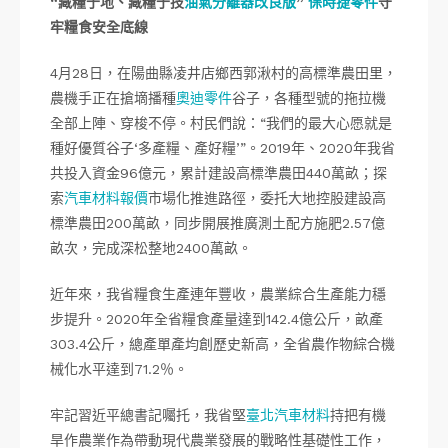
“藏糧于地、藏糧于技
油氣分離器改良版
”
保時捷零件
守
牢糧食安全底線
4月28日，在陽曲縣凌井店鄉西郭湫村的高標準農田里，
農機手正在搶墑播種
奧迪零件
谷子，各種型號的拖拉機
全部上陣、穿梭不停。村民們說：“我們的最大心愿就是
種好優質谷子‘多產糧、產好糧’”。2019年、2020年我省
共投入資金96億元，累計建設高標準農田440萬畝；探
索
汽車材料報價
市場化推進路徑，委托大地控股建設高
標準農田200萬畝，同步開展推廣測土配方施肥2.57億
畝次，完成深松整地2400萬畝。
近年來，我省糧食生產連年豐收，農業綜合生產能力穩
步提升。2020年全省糧食產量達到142.4億公斤，畝產
303.4公斤，總產單產均創歷史新高，全省農作物綜合機
械化水平達到71.2％。
牢記習近平總書記囑托，我省堅
臺北汽車材料
持把有機
旱作農業作為帶動現代農業發展的戰略性基礎性工作，