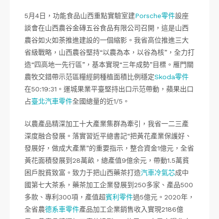
5月4日，功能食品山西重點實驗室建
Porsche零件
設座
談會在山西農谷金磚五谷食品有限公司召開，這是山西
農谷如火如荼推進建設的一個縮影。我省高位推進三大
省級戰略，山西農谷堅持“以農為本，以谷為核”，全力打
造“四高地一先行區”，基本實現“三年成勢”目標。雁門關
農牧交錯帶示范區糧經飼種植面積比例穩定
Skoda零件
在50:19:31。運城果業平臺堅持出口示范帶動，蘋果出口
占
臺北汽車零件
全國總量的近1/5。
以農產品精深加工十大產業集群為牽引，我省一二三產
深度融合發展。落實習近平總書記“把黃花產業保護好、
發展好，做成大產業”的重要指示，整合資金1億元，全省
黃花面積發展到28萬畝，總產值9億余元，帶動1.5萬貧
困戶脫貧致富。致力于把山西藥茶打造
汽車冷氣芯
成中
國第七大茶系，藥茶加工企業發展到250多家、產品500
多款、專利300項，產值超
賓利零件
過5億元。2020年，
全省農
德系車零件
產品加工企業銷售收入實現2186億