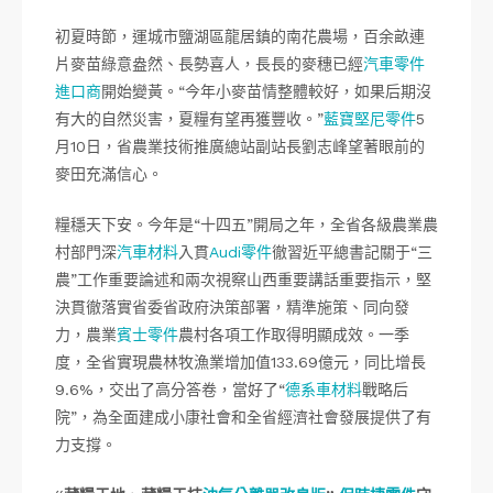
初夏時節，運城市鹽湖區龍居鎮的南花農場，百余畝連
片麥苗綠意盎然、長勢喜人，長長的麥穗已經
汽車零件
進口商
開始變黃。“今年小麥苗情整體較好，如果后期沒
有大的自然災害，夏糧有望再獲豐收。”
藍寶堅尼零件
5
月10日，省農業技術推廣總站副站長劉志峰望著眼前的
麥田充滿信心。
糧穩天下安。今年是“十四五”開局之年，全省各級農業農
村部門深
汽車材料
入貫
Audi零件
徹習近平總書記關于“三
農”工作重要論述和兩次視察山西重要講話重要指示，堅
決貫徹落實省委省政府決策部署，精準施策、同向發
力，農業
賓士零件
農村各項工作取得明顯成效。一季
度，全省實現農林牧漁業增加值133.69億元，同比增長
9.6%，交出了高分答卷，當好了“
德系車材料
戰略后
院”，為全面建成小康社會和全省經濟社會發展提供了有
力支撐。