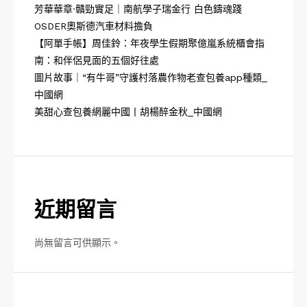
芳華華章·贛勁實足｜南航學子瑞金行 白色鑄魂踐
OSDER奧斯德汽車材料擔負
【阿單手帳】周佳鈴：年夜學生假期聚億嵐系統櫃會指
南：和伴侶見面的五個好往處
圖片故事｜“有牛哥”守護村落農作物老查包養app種類_
中國網
美甜心查包養網麗中國丨胡楊醉金秋_中國網
近期留言
尚無留言可供顯示。