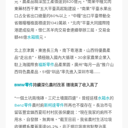
元，農產品精深加工產值達到820億元。“南果中糧北肉
東藥材西干果”五大平臺高起點建設，“南果”平臺水果出
口占全省出口總量的80%以上，“中糧”出口平臺帶動全
省雜糧種植面積達到1342萬畝，“北肉”平臺大同國際陸
港建成投用，懷仁羔羊肉交易會連續舉辦三屆，交易金
額46億
水箱精
元。
北上京津冀，東進長三角，南下粵港澳，山西特優農產
品“走出去”，積極融入國內大循環。30余家農業企業入
駐上海國際食
福斯零件
品產業園，廣州“每月一品”推介山
西特色農產品，51個“圳品”率先進入深圳市場……
BMW零件
持續深化農村改革 環境美了收入高了
“一個土坑兩塊磚，三尺土墻圍四邊”，曾經這樣
水箱水
的
Benz零件
農村廁
斯柯達零件
所再也不復存在。長治市屯
留區豐宜鎮西夏旺村村民張保慶說：“現在我家的廁所不
用水、自發酵、無異味。”截至目前，我省農村生活垃圾
收運體系覆蓋率達95.2%，非正規垃圾堆放點整治率