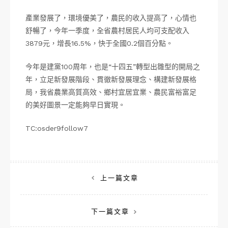
產業發展了，環境優美了，農民的收入提高了，心情也
舒暢了，今年一季度，全省農村居民人均可支配收入
3879元，增長16.5%，快于全國0.2個百分點。
今年是建黨100周年，也是“十四五”轉型出雛型的開局之
年，立足新發展階段、貫徹新發展理念、構建新發展格
局，我省農業高質高效、鄉村宜居宜業、農民富裕富足
的美好圖景一定能夠早日實現。
TC:osder9follow7
文
上一篇文章
章
下一篇文章
導