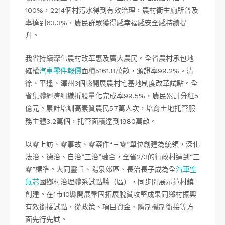
100%，2214個村污水得到有效治理，農村衛生廁所普及
率達到63.3%，農民群眾獲得感幸福感安全感持續提
升。
我省持續深化農村改革惠及廣大農民。全省農村承包地
確權
汽車零件報價
面積5161.8萬畝，頒證率99.2%。清
徐、平遙、澤州3個縣開展農村宅基地制度改革試點。全
省集體經濟組織折股量化完成率99.5%，農民累計分紅5
億元。累計培訓高素質農民57萬人次，培育土地托管服
務主體3.2萬個，托管面積達到1980萬畝。
以零上訪、零事故、零案件“三零”單位創建為統領，深化
法治、德治、自治“三治”融合，全省2/3的行政村達到“三
零”標準。大同靈丘、陽泉郊區、長治長子成為全
汽車空
氣芯
國鄉村治理體系試點縣（區），同步開展示范村鎮
創建。在1市10縣開展鞏固拓展脫貧攻堅成果同鄉村振興
有效銜接試點，從政策、項目資金、體制機制銜接等方
面先行先試。