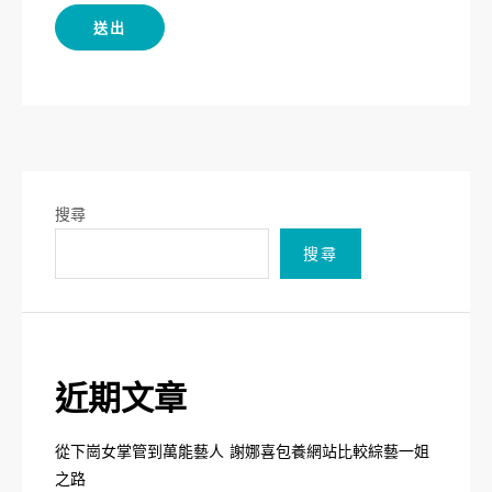
搜尋
搜尋
近期文章
從下崗女掌管到萬能藝人 謝娜喜包養網站比較綜藝一姐
之路