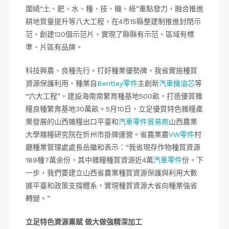
圍繞“土、肥、水、種、技、機、綠”重點發力，融合推進
耕地質量提升等八大工程，在4市15縣整建制推進封閉示
范，創建120個示范片，實現了縣縣有示范、區域有標
準、片區有品牌。
科技興農、良種先行。打好種業優勢牌，我省實施種質
資源保護利用、種業自
Bentley零件
主創新
汽車機油芯
等
“六大工程”，建設海南南繁育種基地500畝，打造優質雜
糧良種繁育基地30萬畝。5月10日，立足優質特色雜糧產
業發展的山西雜糧出口平臺和
汽車零件貿易商
山西農業
大學雜糧研究院在忻州市掛牌運營。省農業農
VW零件
村
廳種業管理處處長岳繼和表示：“我省現存作物種質資源
189種7萬余份，其中雜糧種質資源近4萬
汽車零件
份。下
一步，我們要建立山西省農業種質資源保護與利用大數
據平臺和政策支撐體系，實現種質資源大省向種業強省
轉變。”
立足特色資源稟賦 做大做強精深加工