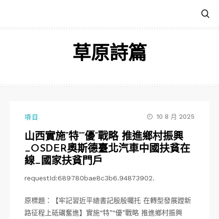
跳
至
主
要
草原詩篇
內
容
10 8 月 2025
項目
山西實施“特”“優”戰略 推進鄉村振興
_OSDER奧斯德臺北汽車中國扶貧在
線_國家扶貧門戶
requestId:689780bae8c3b6.94873902.
原標題：【牢記習近平總書記殷殷囑托 在轉型發展蹚新
路征程上砥礪奮進】實施“特”“優”戰略 推進鄉村振興