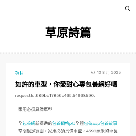
跳
至
主
要
草原詩篇
內
容
13 8 月 2025
項目
如許的車型，你愛甜心專包養網好嗎
requestId:689bb17856c465.54968590.
家用必須具備車型
全
包養網
新探岳的
包養價格ptt
全體
包養app
包養故事
空間很是寬闊，家用必須具備車型，4592毫米的車長