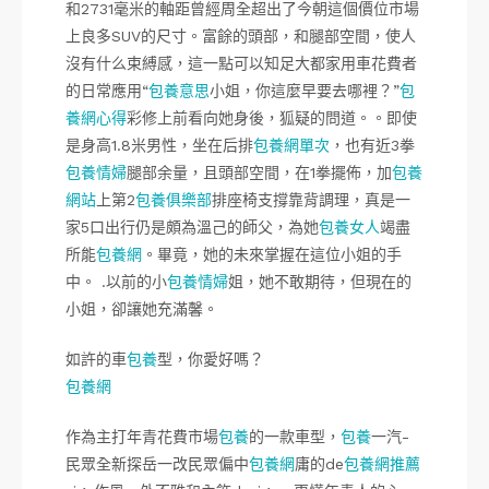
和2731毫米的軸距曾經周全超出了今朝這個價位市場
上良多SUV的尺寸。富餘的頭部，和腿部空間，使人
沒有什么束縛感，這一點可以知足大都家用車花費者
的日常應用“
包養意思
小姐，你這麼早要去哪裡？”
包
養網心得
彩修上前看向她身後，狐疑的問道。。即使
是身高1.8米男性，坐在后排
包養網單次
，也有近3拳
包養情婦
腿部余量，且頭部空間，在1拳擺佈，加
包養
網站
上第2
包養俱樂部
排座椅支撐靠背調理，真是一
家5口出行仍是頗為溫己的師父，為她
包養女人
竭盡
所能
包養網
。畢竟，她的未來掌握在這位小姐的手
中。 .以前的小
包養情婦
姐，她不敢期待，但現在的
小姐，卻讓她充滿馨。
如許的車
包養
型，你愛好嗎？
包養網
作為主打年青花費市場
包養
的一款車型，
包養
一汽-
民眾全新探岳一改民眾偏中
包養網
庸的de
包養網推薦