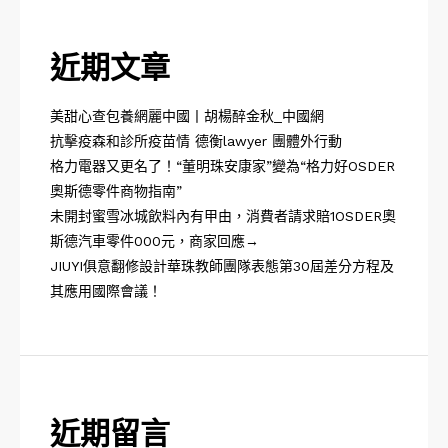
近期文章
美甜心查包養網麗中國丨胡楊醉金秋_中國網
抗擊疫森和診所疫苗情 德衡lawyer 團體外行動
格力電器又更名了！“董明珠安康家”變為“格力好OSDER
奧斯德零件商物指南”
未開封蜜雪冰城飲料內有甲由，消費者請求賠1OSDER奧
斯德汽車零件000元，商家回應→
JIUYI俱意翻修設計華珠教師團隊表態第30屆差分方程及
其應用國際會議！
近期留言