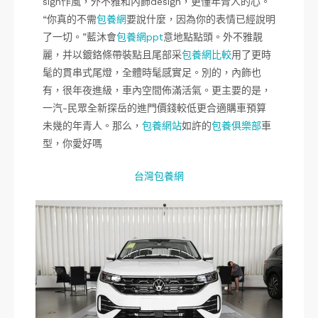
sign作風，外不雅和內飾design，更懂年青人的心。
“你真的不需
包養網
要說什麼，因為你的表情已經說明
了一切。”藍沐會
包養網ppt
意地點點頭。外不雅靚
麗，并以鍍鉻條帶裝點且尾部采
包養網比較
用了更時
髦的貫串式尾燈，全體時髦感實足。別的，內飾也
有，很年夜進級，車內空間佈滿活氣。更主要的是，
一汽-民眾全新探岳的進門價錢較低更合適購車預算
未幾的年青人。那么，
包養網站
如許的
包養俱樂部
車
型，你愛好嗎
台灣包養網