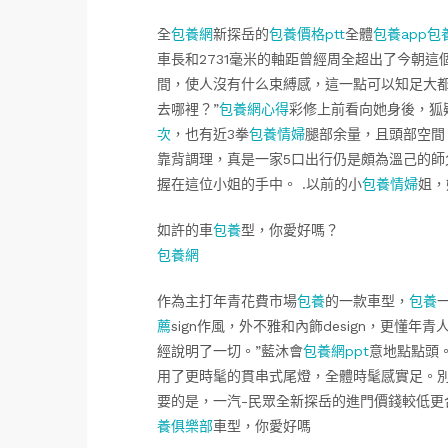
全
包養網
新探岳的
包養價格ptt
全體
包養app
包
車長和2731毫米的軸距曾經周全超出了今朝這
間，使人沒有什么束縛感，這一點可以知足大都
去哪裡？”
包養網心得
彩修上前看向她身後，狐
次
，也有近3拳
包養情婦
腿部余量，且頭部空間
靠背調理，真是一家5口出行仍是頗為溫己的師
握在這位小姐的手中。 .以前的小
包養情婦
姐，
如許的車
包養
型，你愛好嗎？
包養網
作為主打年青花費市場
包養
的一款車型，
包養
薦
sign作風，外不雅和內飾design，更懂年
經說明了一切。”藍沐會
包養網ppt
意地點點頭
用了更時髦的貫串式尾燈，全體時髦感實足。
要的是，一汽-民眾全新探岳的進門價錢較低更
養俱樂部
車型，你愛好嗎