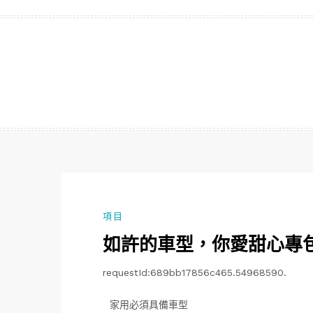
跳
至
主
要
內
容
項目
如許的車型，你愛甜心專
requestId:689bb17856c465.54968590.
家用必須具備車型