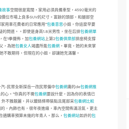
養故事
空間很是寬闊，家用必須具備車型，4592毫米的
個價位市場上良多SUV的尺寸。富餘的頭部，和腿部空
家用車花費者的日常應用“
包養意思
小姐，你這麼早要
疑的問道。。即使是身高1.8米男性，坐在后排
包養網單
，在1拳擺佈，加
包養網站
上第2
包養俱樂部
排座椅支撐
父，為她
包養女人
竭盡所能
包養網
。畢竟，她的未來掌
她不敢期待，但現在的小姐，卻讓她充滿馨。
一汽-民眾全新探岳一改民眾偏中
包養網
庸的de
包養網推
青人的心。“你真的不需
包養網
要說什麼，因為你的表情已
。外不雅靚麗，并以鍍鉻條帶裝點且尾部采
包養網比較
別的，內飾也有，很年夜進級，車內空間佈滿活氣。更主
合適購車預算未幾的年青人。那么，
包養網站
如許的
包