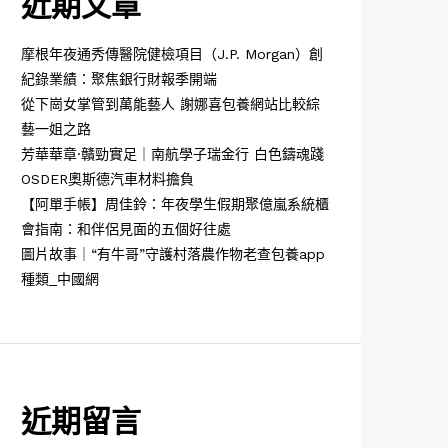
近期文章
摩根年夜通秀傳醫院健檢項目（J.P. Morgan）創
紀錄業績：聚焦銀行財報季開端
從下崗女掌管到萬能藝人 謝娜喜包養網站比較綜
藝一姐之路
芳華華章·贛勁實足｜南航學子瑞金行 白色鑄魂踐
OSDER奧斯德汽車材料擔負
【阿單手帳】周佳鈴：年夜學生假期聚億嵐系統櫃
會指南：和伴侶見面的五個好往處
圖片故事｜“有牛哥”守護村落農作物老查包養app
種類_中國網
近期留言