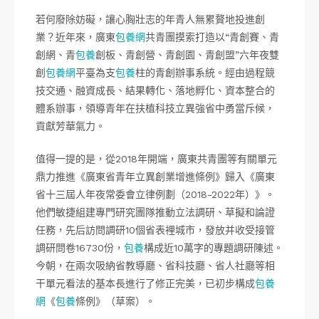
若何廢除妨礙，讓心胸壯志的年青人無累贅地投進創
業？近年來，廣東
包養網
共青團摸索打造以“青創賽、青
創網、青
包養
創板、青創營、青創園、青創盟”六年夜雙
創
包養網
平臺為支
包養
柱的青創辦事系統。經由過程競
技交通、融資成長、結果轉化、落地孵化、資本整合的
體系辦事，領導青年在扶植科技立異強省中勇當斥候，
貢獻芳華氣力。
值得一提的是，從2018年開端，廣東共青團等有關單元
鼎力推進《廣東省青年立異創業增進條例》歸入《廣東
省十三屆人年夜常委會立律例劃（2018-2022年）》。
他們敏捷組建專門研究團隊推動立法調研、草擬和論證
任務，先后訪問調研10個省表裡城市，發放并收受接管
調研問卷16730份，
包養
構成近10萬字的專題調研陳述。
今朝，在兩次吸納省教導廳、省科技廳、省人社廳等相
干單元看法的基本長進行了修正完美，已初步構成
包養
網
《
包養
條例》（草案）。