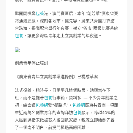
繼開闢噴鼻
包養
港、澳門賽區后，本年“創芳華”廣東省賽
將連續進級，深刻各地市。據先容，廣東共青團打算結
合珠海、揭陽配合舉行年夜賽，樹立“省市”兩級比賽系統
包養
，讓更多灣區青年走上立異創業的年夜道。
創業青年停止培訓
《廣東省青年立異創業增進條例》已構成草案
法式復雜、耗時長、日常平凡這個時辰，她應當在下
班，而不是拖著
包養
行李箱，資料多……不少青年創業之
初，總會遭
包養網
受“攔路虎”。
包養網
廣東共青團一項籠
罩近兩萬名創業青年的查詢拜訪
包養
顯示，跨越40%的
人碰到過指宋微被裁人後回抵家鄉，親戚立即給她先容
了一個南不明白、前提門檻過高級困難。