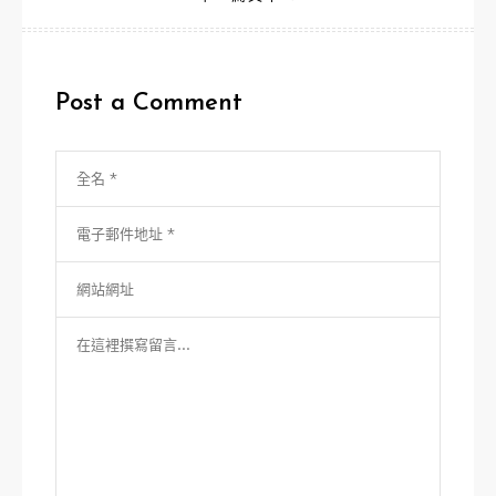
導
覽
Post a Comment