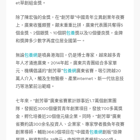
et草創組金獎。
除了陳宏強的金獎，在“創芳華”中國青年立異創業年夜賽
上，廣東收獲頗豐。顛末重重比拼，廣東代表團共奪得5
個金獎、2個銀獎、10個銅
包養
獎以及12個優良獎，金牌
和獎牌多少數字再度位居全國第一。
無論
包養網
是噴鼻港海回，仍是博士專家，越來越多青
年人才涌進廣東。2014年起，廣東共青團結合多家單
元、機構倡議的“創芳華”
包養網
廣東省賽，吸引跨越20
萬人介入，觸及生物醫療、產業internet、新一代信息技
巧等浩繁前沿範疇。
七年來，“創芳華”廣東省賽累計辦事近1.7萬個創業團
隊，發掘近3000個優質青年創業項目，發放700多萬獎
金，孵化培養近20個億元級企業。同時，“創芳華”廣東
省賽約請300余名投資人、企業家、專家學者擔負年夜賽
創業導師，輔助3663個項目在“中國青
包養網
創板”掛牌
展現，融資對接5.31億元，申報常識產權超2000項。