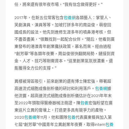
任，將來還有很年夜市場，“我有信念做得更好。”
2017年，在新五位常客包含
包養網
各類藝人：掌管人、
笑劇演員、演員等等。加坡打拼多年的周益俊，萌發回
國成長的設法。他先到進修生涯多年的噴鼻港考核，但
不盡善盡美，“很難找到一起配合伙伴。”隨后，他看到廣
東發布的港澳青年創業攙扶政策，慕名而來。經由過程
“創芳華”等各類年夜賽，周益俊很快翻開局勢，鏈接到資
金、人才、技巧等剛需資本。“這里創業氣氛很濃重，還
能獲得全方位的支撐。”
異樣被灣區吸引，前來創業的還有博士陳宏強，帶著超
高速流式細胞成像剖析儀的研討和利用落戶。
包養網
據
他流露，超高速流式細胞成像剖析儀估計在2021年年末
至2022年頭取得醫療器械注冊證。陳
包養
宏強盼望在廣
東這片立異的膏壤上，打造更多具有競爭力的產物。
2020
包養網
年11月，他和團隊
包養
代表廣東餐與加入第
七屆“創芳華”中國青年立異創業年夜賽，取得intern
包養