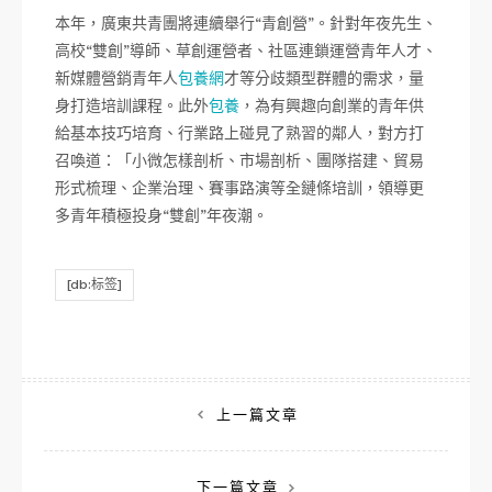
本年，廣東共青團將連續舉行“青創營”。針對年夜先生、
高校“雙創”導師、草創運營者、社區連鎖運營青年人才、
新媒體營銷青年人
包養網
才等分歧類型群體的需求，量
身打造培訓課程。此外
包養
，為有興趣向創業的青年供
給基本技巧培育、行業路上碰見了熟習的鄰人，對方打
召喚道：「小微怎樣剖析、市場剖析、團隊搭建、貿易
形式梳理、企業治理、賽事路演等全鏈條培訓，領導更
多青年積極投身“雙創”年夜潮。
[db:标签]
文
上一篇文章
章
下一篇文章