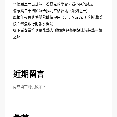
李億嵐室內設計娟：看得見的學習，看不見的成長
儒家網二十四節氣卡找九宮格會議（系列之一）
摩根年夜通秀傳醫院健檢項目（J.P. Morgan）創紀錄業
績：聚焦銀行財報季開端
從下崗女掌管到萬能藝人 謝娜喜包養網站比較綜藝一姐
之路
近期留言
尚無留言可供顯示。