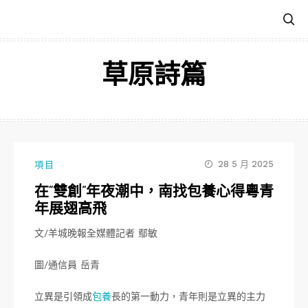
跳
至
主
要
草原詩篇
內
容
28 5 月 2025
項目
在“雙創”年夜潮中，南找包養心得粵青
年展翅高飛
文/羊城晚報全媒體記者 鄢敏
圖/通信員 岳青
立異是引領成
包養
長的第一動力，青年則是立異的主力