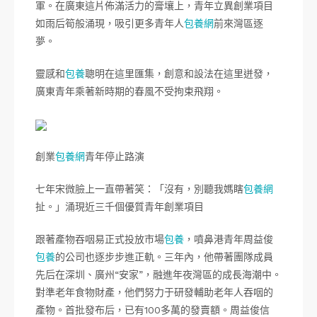
軍。在廣東這片佈滿活力的膏壤上，青年立異創業項目
如雨后筍般涌現，吸引更多青年人
包養網
前來灣區逐
夢。
靈感和
包養
聰明在這里匯集，創意和設法在這里迸發，
廣東青年乘著新時期的春風不受拘束飛翔。
創業
包養網
青年停止路演
七年宋微臉上一直帶著笑：「沒有，別聽我媽瞎
包養網
扯。」涌現近三千個優質青年創業項目
跟著產物吞咽易正式投放市場
包養
，噴鼻港青年周益俊
包養
的公司也逐步步進正軌。三年內，他帶著團隊成員
先后在深圳、廣州“安家”，融進年夜灣區的成長海潮中。
對準老年食物財產，他們努力于研發輔助老年人吞咽的
產物。首批發布后，已有100多萬的發賣額。周益俊信