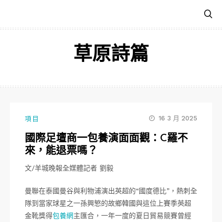
跳
至
主
要
草原詩篇
內
容
16 3 月 2025
項目
國際足壇商一包養演面面觀：C羅不
來，能退票嗎？
文/羊城晚報全媒體記者 劉毅
曼聯在泰國曼谷與利物浦演出英超的“國度德比”，熱刺全
隊到當家球星之一孫興慜的故鄉韓國與這位上賽季英超
金靴獎得
包養網
主匯合，一年一度的夏日貿易競賽曾經