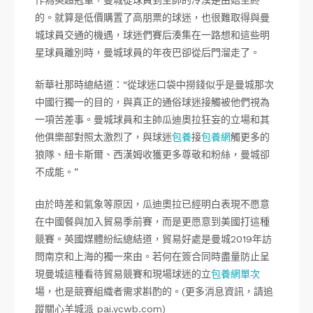
的。就算是低價購置了高朋票的球迷，也很難取得與曼
城球員交通的機遇，球迷們賽后湊集在一路想和這些明
星球員離別時，曼城球員的年夜巴卻從后門溜走了。
新華社那時總結道：“從球迷口袋中撈錢似乎是曼城那次
中國行獨一的目的，與真正的通俗球迷接觸被他們視為
一項苦差事。曼城球員和主帥瓜迪奧拉狂妄的立場和其
他俱樂部對照太激烈了，與球迷
包養
接
包養網
觸更多的
狼隊、紐卡斯爾、西漢姆收獲更多尊敬和粉絲，曼城卻
不成能。”
由於時差和氣象等原因，瓜迪奧拉已經明白表現不愿意
在中國餐與加入貿易季前賽，而是更愿意到美國打這種
競賽。英國媒體紛紜總結道，貿易好處是曼城2019年訪
問南京和上海的獨一來由。若何在簽合同時盡量防止呈
現曼城這種看待貿易競賽和現場球迷的立
包養網單次
場，也是競賽組織者需求斟酌的。(更多消息資訊，請追
蹤關心羊城派 pai.ycwb.com)