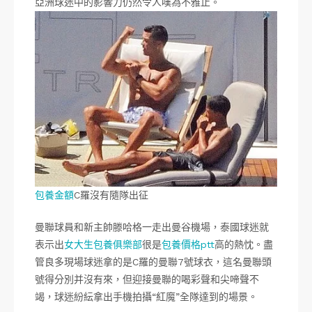
亞洲球迷中的影響力仍然令人嘆為不雅止。
包養金額
C羅沒有隨隊出征
曼聯球員和新主帥滕哈格一走出曼谷機場，泰國球迷就
表示出
女大生包養俱樂部
很是
包養價格ptt
高的熱忱。盡
管良多現場球迷拿的是C羅的曼聯7號球衣，這名曼聯頭
號得分別并沒有來，但迎接曼聯的喝彩聲和尖啼聲不
竭，球迷紛紜拿出手機拍攝“紅魔”全隊達到的場景。