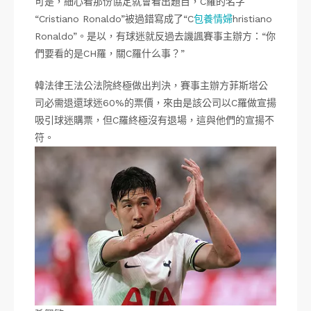
可是，細心看那份協定就會看出題目，C羅的名字
“Cristiano Ronaldo”被過錯寫成了“C
包養情婦
hristiano
Ronaldo”。是以，有球迷就反過去譏諷賽事主辦方：“你
們要看的是CH羅，關C羅什么事？”
韓法律王法公法院終極做出判決，賽事主辦方菲斯塔公
司必需退還球迷60%的票價，來由是該公司以C羅做宣揚
吸引球迷購票，但C羅終極沒有退場，這與他們的宣揚不
符。