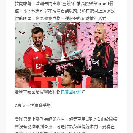
拉開帷幕。歐洲朱門出來“圈錢”和推高俱樂部brand價
值，本地球迷可以在現場看到以前只能在電視上遠遠觀
賞的明星，貿易競賽成為一種很好的足球推行形式。
曼聯在泰國慶賀擊敗利物
包養甜心網
浦
C羅又一次激發爭議
曼聯只是上賽季英超第六名，超等巨星C羅此次由於鬧轉
會沒有隨隊飛到亞洲。可是作為英超傳統朱門，曼聯在