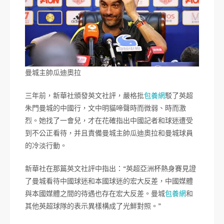
曼城主帥瓜迪奧拉
三年前，新華社頒發英文社評，嚴格批
包養網
駁了英超
朱門曼城的中國行，文中明貓啼聲時而微弱、時而激
烈。她找了一會兒，才在花確指出中國記者和球迷遭受
到不公正看待，并且責備曼城主帥瓜迪奧拉和曼城球員
的冷淡行動。
新華社在那篇英文社評中指出：“英超亞洲杯熱身賽見證
了曼城看待中國球迷和本國球迷的宏大反差，中國媒體
與本國媒體之間的待遇也存在宏大反差。曼城
包養網
和
其他英超球隊的表示異樣構成了光鮮對照。”