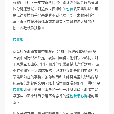
競賽停止后，一年夜群熱忱的中國球迷耐煩等候瓜迪奧
拉分開運動場，對這位世界級名帥
包養
收回喝彩聲。可
是瓜迪奧拉似乎最基礎看不到也聽不到，未做任何逗
留，直接在現場球迷眼前走曩昔，完整疏忽大師的熱
忱，的確就像逃跑。
包養網
新華社在那篇文章中批駁道：“對于英超冠軍曼城來說，
此次中國行只不外是一次貿易義務，他們缺少熱忱，對
于東道主隔山觀虎鬥，和其他俱樂部構成光鮮對照。”反
不雅英超另一支球隊狼隊，與球迷互動是他們中國行的
最焦點內在的事務，狼隊球員和主帥努諾盡其所能向球
迷展現俱樂部的文明。紐卡斯爾和西漢姆則在一場U12足
包養網
球賽上派出了本身的一些一線隊球員，那確定是
讓那些中國小球員永遠不會忘卻的經
包養網心得
過的事
況。
作為英超冠軍，曼城從球員到主帥的冷漠是由始至終