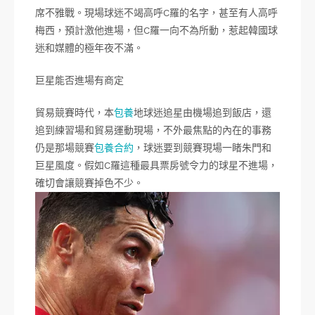
席不雅戰。現場球迷不竭高呼C羅的名字，甚至有人高呼
梅西，預計激他進場，但C羅一向不為所動，惹起韓國球
迷和媒體的極年夜不滿。
巨星能否進場有商定
貿易競賽時代，本
包養
地球迷追星由機場追到飯店，還
追到練習場和貿易運動現場，不外最焦點的內在的事務
仍是那場競賽
包養合約
，球迷要到競賽現場一睹朱門和
巨星風度。假如C羅這種最具票房號令力的球星不進場，
確切會讓競賽掉色不少。