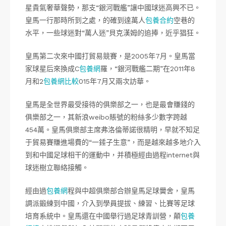
星貴氣奢華聲勢，那支“銀河戰艦”讓中國球迷高興不已。
皇馬一行那時所到之處，的確到達萬人
包養合約
空巷的
水平，一些球迷對“萬人迷”貝克漢姆的追捧，近乎猖狂。
皇馬第二次來中國打貿易競賽，是2005年7月。皇馬當
家球星后來換成C
包養網
羅，“銀河戰艦二期”在2011年8
月和2
包養網比較
015年7月又兩次訪華。
皇馬是全世界最受接待的俱樂部之一，也是最會賺錢的
俱樂部之一，其新浪weibo賬號的粉絲多少數字跨越
454萬。皇馬俱樂部主席弗洛倫蒂諾很精明，早就不知足
于貿易賽賺進場費的“一錘子生意”，而是越來越多地介入
到和中國足球相干的運動中，并積極經由過程internet與
球迷樹立聯絡接觸。
經由過
包養網
程與中超俱樂部合辦皇馬足球黌舍，皇馬
調派鍛練到中國，介入到學員提拔、練習、比賽等足球
培育系統中。皇馬還在中國舉行過足球青訓營，顛
包養