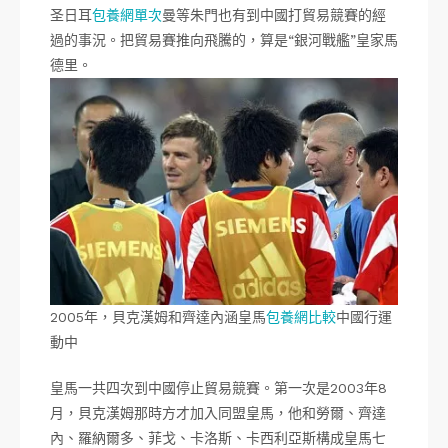
圣日耳
包養網單次
曼等朱門也有到中國打貿易競賽的經
過的事況。把貿易賽推向飛騰的，算是“銀河戰艦”皇家馬
德里。
2005年，貝克漢姆和齊達內涵皇馬
包養網比較
中國行運
動中
皇馬一共四次到中國停止貿易競賽。第一次是2003年8
月，貝克漢姆那時方才加入同盟皇馬，他和勞爾、齊達
內、羅納爾多、菲戈、卡洛斯、卡西利亞斯構成皇馬七