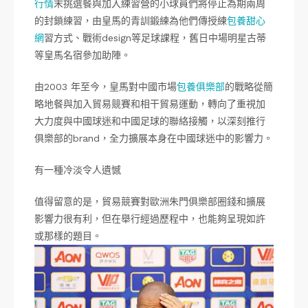
行情
末挑選餐與加入練習營的小球員們將停止為期兩周
的封鎖練習，由皇馬的青訓鍛練為他們傳授練
包養甜心
網
習方式、戰術design等足球課程，舊日中場明星古蒂
等皇馬名宿參加助陣。
由2003 年至今，皇馬對中國市場
包養俱樂部
的戰略從簡
略地餐與加入貿易競賽和相干貿易運動，轉向了重視加
大力度與中國球迷和中國足球的聯絡接觸，以深刻推行
俱樂部的brand，全力擴展本身在中國球迷中的影響力。
有一種冷淡令人遺憾
值得留意的是，貿易競賽對歐洲朱門俱樂部圈錢和擴展
影響力很有利，但在舉行經過歷程中，也能夠呈現如許
或那樣的題目。