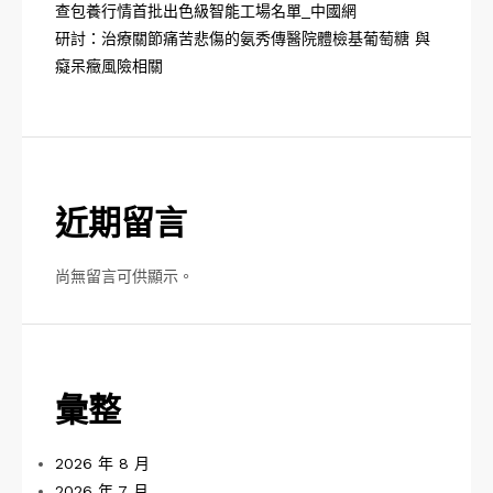
查包養行情首批出色級智能工場名單_中國網
研討：治療關節痛苦悲傷的氨秀傳醫院體檢基葡萄糖 與
癡呆癥風險相關
近期留言
尚無留言可供顯示。
彙整
2026 年 8 月
2026 年 7 月