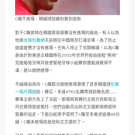
C羅不進場，韓國球迷勝利要到退款
對于C羅昔時在韓國貿易競賽沒有進場的緣由，有人以為
他兩
台灣包養網
天前剛在中國南京打滿全場，為了防止
過度疲憊才沒有進場。也有人停止了另類解讀，以為C羅
是由於對東道主韓國隊在2002年世界杯經由過程“黑哨”
克服葡萄牙隊并致使葡萄牙隊小組賽即遭裁減覺得不
滿，是以謝絕進場。
不論緣由為何，C羅那次謝絕進場激憤了良多韓國球
包養
一個月價錢
迷。賽后，多達4762名購票球迷聯名把……
賽事主辦方告上了法庭。那場貿易賽的主辦方菲斯塔公
司也覺得很是冤枉，他們自動亮出與尤文圖斯俱樂部所
簽署的協定，下面白紙黑字寫明了C羅至多需求退場45分
鐘，C羅未進場就是他和尤文違約了。