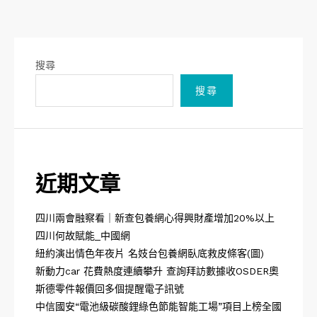
搜尋
搜尋
近期文章
四川兩會融察看｜新查包養網心得興財產增加20%以上
四川何故賦能_中國網
紐約演出情色年夜片 名妓台包養網臥底救皮條客(圖)
新動力car 花費熱度連續攀升 查詢拜訪數據收OSDER奧
斯德零件報價回多個提醒電子訊號
中信國安“電池級碳酸鋰綠色節能智能工場”項目上榜全國