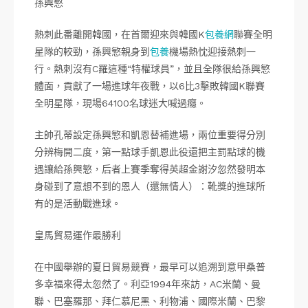
孫興慜
熱刺此番離開韓國，在首爾迎來與韓國K
包養網
聯賽全明
星隊的較勁，孫興慜親身到
包養
機場熱忱迎接熱刺一
行。熱刺沒有C羅這種“特權球員”，並且全隊很給孫興慜
體面，貢獻了一場進球年夜戰，以6比3擊敗韓國K聯賽
全明星隊，現場64100名球迷大喊過癮。
主帥孔蒂設定孫興慜和凱恩替補進場，兩位重要得分別
分辨梅開二度，第一點球手凱恩此役還把主罰點球的機
遇讓給孫興慜，后者上賽季奪得英超金謝汐忽然發明本
身碰到了意想不到的恩人（還無情人）：靴獎的進球所
有的是活動戰進球。
皇馬貿易運作最勝利
在中國舉辦的夏日貿易競賽，最早可以追溯到意甲桑普
多幸福來得太忽然了。利亞1994年來訪，AC米蘭、曼
聯、巴塞羅那、拜仁慕尼黑、利物浦、國際米蘭、巴黎