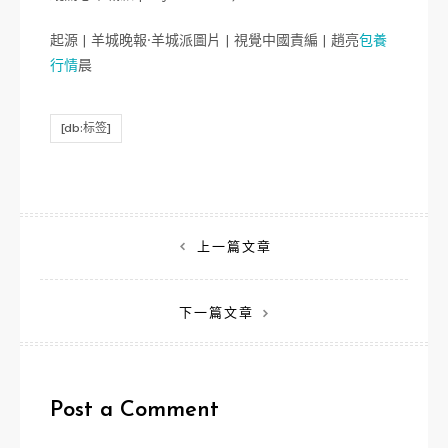
起源 | 羊城晚報·羊城派圖片 | 視覺中國責編 | 趙亮
包養
行情
晨
[db:标签]
文
上一篇文章
章
下一篇文章
導
覽
Post a Comment