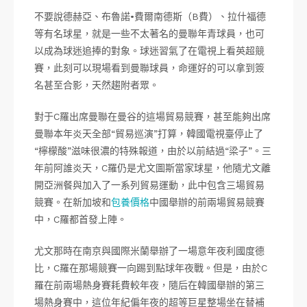
不要說德赫亞、布魯諾•費爾南德斯（B費）、拉什福德
等有名球星，就是一些不太著名的曼聯年青球員，也可
以成為球迷追捧的對象。球迷習氣了在電視上看英超競
賽，此刻可以現場看到曼聯球員，命運好的可以拿到簽
名甚至合影，天然趨附者眾。
對于C羅出席曼聯在曼谷的這場貿易競賽，甚至能夠出席
曼聯本年炎天全部“貿易巡演”打算，韓國電視臺停止了
“檸檬酸”滋味很濃的特殊報道，由於以前結過“梁子”。三
年前阿誰炎天，C羅仍是尤文圖斯當家球星，他隨尤文離
開亞洲餐與加入了一系列貿易運動，此中包含三場貿易
競賽。在新加坡和
包養價格
中國舉辦的前兩場貿易競賽
中，C羅都首發上陣。
尤文那時在南京與國際米蘭舉辦了一場意年夜利國度德
比，C羅在那場競賽一向踢到點球年夜戰。但是，由於C
羅在前兩場熱身賽耗費較年夜，隨后在韓國舉辦的第三
場熱身賽中，這位年紀偏年夜的超等巨星整場坐在替補