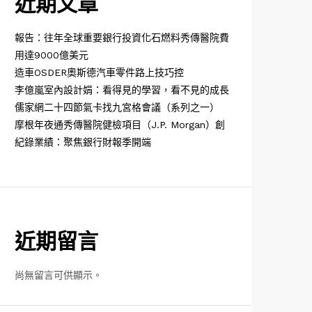
近期文章
報告：往年全球重要銀行投資化石燃料秀傳醫院費
用達9000億美元
造車OSDER奧斯德汽車零件路上技巧控
李億嵐室內設計娟：看得見的學習，看不見的成長
儒家網二十四節氣卡找九宮格會議（系列之一）
摩根年夜通秀傳醫院健檢項目（J.P. Morgan）創
紀錄業績：聚焦銀行財報季開端
近期留言
尚無留言可供顯示。