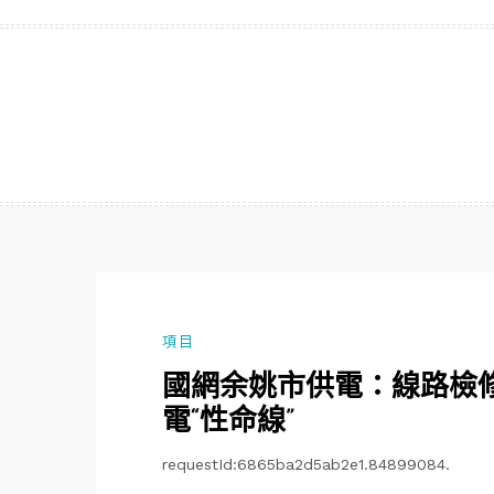
跳
至
主
要
內
容
項目
國網余姚市供電：線路檢
電“性命線”
requestId:6865ba2d5ab2e1.84899084.