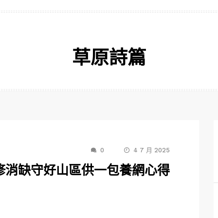
草原詩篇
0
4 7 月 2025
修消缺守好山區供一包養網心得