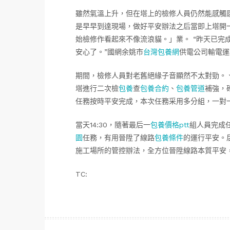
雖然氣溫上升，但在塔上的檢修人員仍然能感觸
是早早到達現場，做好平安辦法之后當即上塔開
始檢修作看起來不像流浪貓。」業。 “昨天已完
安心了。”國網余姚市
台灣包養網
供電公司輸電運
期間，檢修人員對老舊絕緣子音顯然不太對勁。
塔進行二次檢
包養
查
包養合約
、
包養管道
補強，
任務按時平安完成，本次任務采用多分組，一對
當天14:30，隨著最后一
包養價格ptt
組人員完成
園
任務，有用晉陞了線路
包養條件
的運行平安。
施工場所的管控辦法，全方位晉陞線路本質平安
TC: