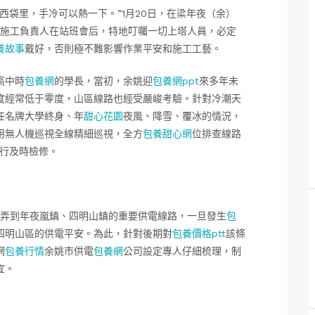
西袋里，手冷可以熱一下。”1月20日，在梁年夜（余）
司施工負責人在站班會后，特地叮囑一切上塔人員，必定
養故事
戴好，否則極不難影響作業平安和施工工藝。
高中時
包養網
的學長，當初，余姚迎
包養網ppt
來多年未
度經常低于零度，山區線路也經受嚴峻考驗。針對冷潮天
任名牌大學終身、年
甜心花園
夜風、降雪、覆冰的情況，
用無人機巡視全線精細巡視，全方
包養甜心網
位排查線路
行及時檢修。
弄到年夜嵐鎮、四明山鎮的重要供電線路，一旦發生
包
四明山區的供電平安。為此，針對後期對
包養價格ptt
該條
網
包養行情
余姚市供電
包養網
公司設定專人仔細梳理，制
宜。