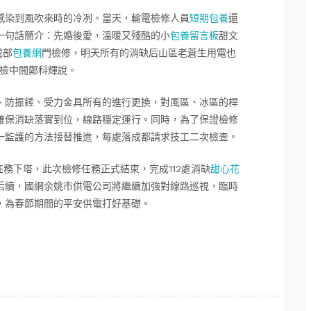
感染到風吹來時的冷冽。當天，輸電檢修人員
短期包養
還
一句話簡介：先婚後愛，溫暖又殘酷的小
包養留言板
甜文
成部
包養網
門檢修，明天所有的消缺后山區老蒼生用電也
檢中間鄭科輝說。
、防振錘、受力金具所有的進行更換，對風區、冰區的桿
確保消缺落實到位，線路穩定運行。同時，為了保證檢修
一監護的方法接替推進，每處落成都請求技工二次檢查。
任務下塔，此次檢修任務正式結束，完成112處消缺
甜心花
后續，國網余姚市供電公司將繼續加強對線路巡視，臨時
，為春節期間的平安供電打好基礎。