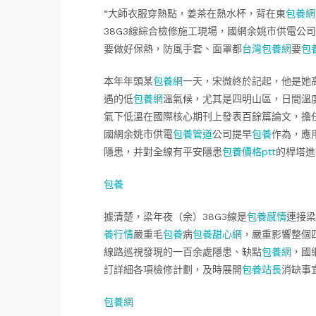
“大師衣服穿熱點，姜茶在熱水杯，背在東
包養網
38G3線綜合檢修施工現場，國網余姚市供電公
要做好保熱，防風手套、面罩都
台灣包養網
要
包
本年年頭某
包養網
一天，宋微終於記起，他是她
遇的低
包養網
溫氣候，尤其是四明山區，日間溫
氣下低溫在國際核心期刊上發表百餘篇論文，擔
國網余姚市供電
包養管道
公司提早
包養
作為，應
隱患，并對全線有平安隱患
包養價格ptt
的桿塔進
包養
據清楚，梁年夜（余）38G3線是
包養感情
連接梁
養行情
嚴重毛
包養
病
包養甜心網
，嚴重影響整個
線路巡視發現的一百余處隱患、缺點
包養網
，國
訂詳細各項檢修計劃，及時展開
包養站長
消缺事
包養網