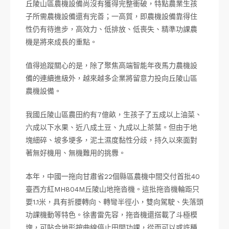
丘陵山區農機設備尚沒有獲得完整衝破，特點農業生孩
子所需農機設備還有完善；一高質，即農機設備靠得住
性仍有待進步，高效力、低排放、低喪失、精準功課農
機是將來成長的重點。
值得追蹤關心的是，除了聚焦高端智能年夜馬力農機設
備的連續進級外，越來越多企業將留意力投向丘陵山區
農機設備。
我國丘陵山區農田約有7億畝，生孩子了五成以上油菜、
六成以下水果、近八成土豆、九成以上茶葉。但由于地
塊細碎、坡多埂多，泥土濕度黏性分歧，持久以來面對
著無好機用、無機難用的挑釁。
本年，中國一拖向甘肅省22個縣區農機中間交付首批40
臺西方紅MH804M丘陵山地拖沓機。這批拖沓機輪距只
要1.1米，具有折腰轉向、轉彎半徑小，雙向駕駛、失落頭
功課機動等特色。徐書雷先容，拖沓機還搭載了斗極模
塊，可貼合地形按曲線停止田間功課，從而可以或許種