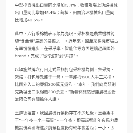
中型拖沓機出口量同比增加13.4%；收獲及場上功課機械
出口量同比增加45.4%；蒔植、田間治理機械出口量同
比增加40.5%。
此中，六行采棉機表示頗為亮眼。采棉機是農業機械範
疇“含金量”最高的裝備之一。近年來，國產采棉機市場占
有率慢慢進步，在采凈率、智能化等方面連續趕超國外
brand，完成了從“跟跑”到“并跑”。
以缽施然牌六行自走式圓捆打包采棉機為例，集采摘、
緊縮、打包等效能于一體，一臺能抵1500人手工采摘，
比國外入口的廉價300萬元擺佈。“本年，我們向烏茲別
克斯坦出口采棉機300余臺。”新疆缽施然智能農機股份
無限公司有關擔任人說。
王鋒德坦言，我國農機行業仍存在不少短板，重要集中
于“一年夜一小一高質”。一年夜，即高端智能年夜馬力農
機設備與國際進步前輩程度仍有較年夜差距；一小，即