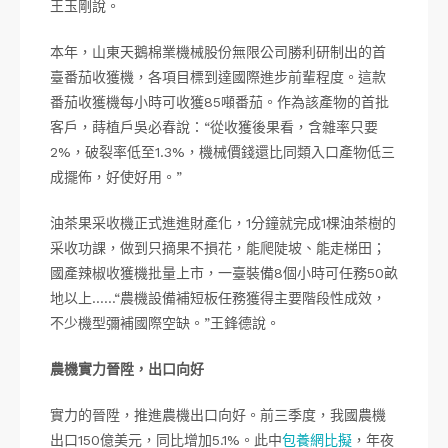
王玉剛說。
本年，山東天鵝棉業機械股份無限公司勝利研制出的首
臺番茄收獲機，各項目標到達國際進步前輩程度。這款
番茄收獲機每小時可收獲85噸番茄。作為該產物的首批
客戶，蒔植戶吳必春說：“從收獲後果看，含雜率只要
2%，破裂率低至1.3%，機械價錢還比同類入口產物低三
成擺佈，好使好用。”
油茶果采收機正式進進財產化，1分鐘就完成1棵油茶樹的
采收功課，做到只摘果不損花，能爬陡坡、能走梯田；
國產辣椒收獲機批量上市，一臺裝備8個小時可任務50畝
地以上……“農機設備補短板任務獲得主要階段性成效，
不少機型彌補國際空缺。”王鋒德說。
農機實力晉陞，出口向好
實力的晉陞，推進農機出口向好。前三季度，我國農機
出口150億美元，同比增加5.1%。此中
包養網比擬
，年夜