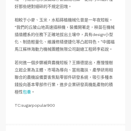
好那些絕對細碎的不規定田塊。
相較于小麥、玉米，水稻蒔植機械化曾是一年夜短板。
“我們的丘陵山地高速插秧機，裝備開著走，秧苗在機械
插值體系的任務下正確地拔出土壤中，具有design小型
化、制造輕量化、維護修繕便捷化等凸起特色。”中國福
馬江蘇林海動力機械團體無限公司副總工程師李崧說。
若何進一個步驟補齊農機短板？王鋒德提出，應慢慢樹
立起企業為主體、市場為導向、當局攙扶、產學研用相
聯合的農機設備要害焦點零部件研發系統，吸引多種本
錢投向基本零部件行業，進步企業研發高機能產物的積
極性
包養
。
TC:sugarpopular900