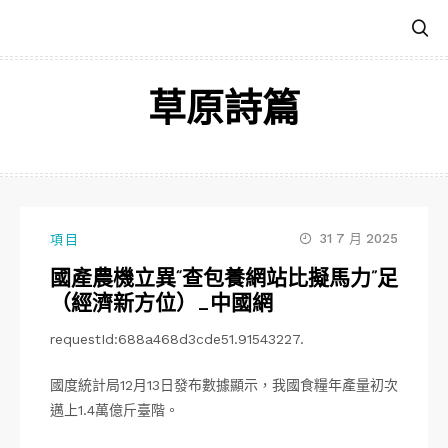
跳
至
主
要
草原詩篇
內
容
31 7 月 2025
項目
國產農機立異“查包養網站比擬馬力”足
（經濟新方位）_中國網
requestId:688a468d3cde51.91543227.
國度統計局12月13日發布數據顯示，我國食糧年產量初次
邁上1.4萬億斤臺階。