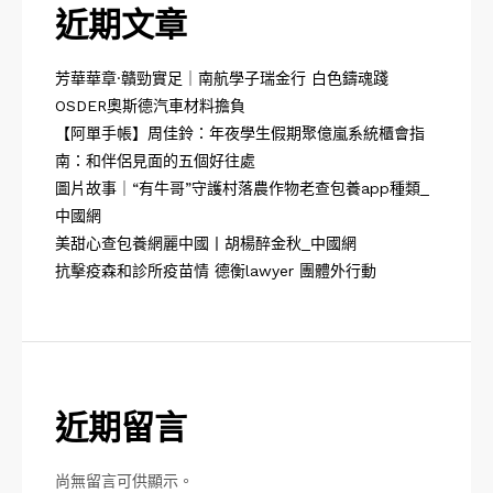
近期文章
芳華華章·贛勁實足｜南航學子瑞金行 白色鑄魂踐
OSDER奧斯德汽車材料擔負
【阿單手帳】周佳鈴：年夜學生假期聚億嵐系統櫃會指
南：和伴侶見面的五個好往處
圖片故事｜“有牛哥”守護村落農作物老查包養app種類_
中國網
美甜心查包養網麗中國丨胡楊醉金秋_中國網
抗擊疫森和診所疫苗情 德衡lawyer 團體外行動
近期留言
尚無留言可供顯示。