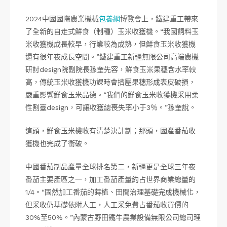
2024中國國際農業機械
包養網
博覽會上，鐵建重工帶來
了全新的自走式鮮食（制種）玉米收獲機。“我國飼料玉
米收獲機成長較早，行業較為成熟，但鮮食玉米收獲機
還有很年夜成長空間。”鐵建重工新疆無限公司高端農機
研討design院副院長孫奎先容，鮮食玉米果穗含水率較
高，傳統玉米收獲機功課時會擠壓果穗形成表皮破損，
嚴重影響鮮食玉米品德。“我們的鮮食玉米收獲機采用柔
性割臺design，可讓收獲總喪失率小于3％。”孫奎說。
這頭，鮮食玉米機收有清楚決計劃；那頭，國產番茄收
獲機也完成了衝破。
中國番茄制品產量全球排名第二，新疆更是全球三年夜
番茄主要產區之一，加工番茄產量約占世界商業總量的
1/4。“固然加工番茄的蒔植、田間治理基礎完成機械化，
但采收仍基礎依附人工，人工采免費占番茄收買價的
30%至50%。”內蒙古野田鐵牛農業設備無限公司總司理