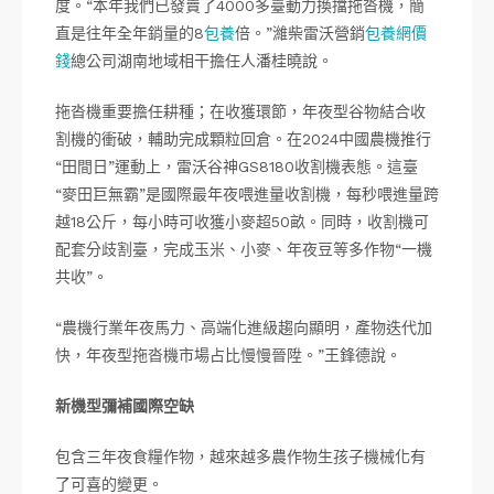
度。“本年我們已發賣了4000多臺動力換擋拖沓機，簡
直是往年全年銷量的8
包養
倍。”濰柴雷沃營銷
包養網價
錢
總公司湖南地域相干擔任人潘桂曉說。
拖沓機重要擔任耕種；在收獲環節，年夜型谷物結合收
割機的衝破，輔助完成顆粒回倉。在2024中國農機推行
“田間日”運動上，雷沃谷神GS8180收割機表態。這臺
“麥田巨無霸”是國際最年夜喂進量收割機，每秒喂進量跨
越18公斤，每小時可收獲小麥超50畝。同時，收割機可
配套分歧割臺，完成玉米、小麥、年夜豆等多作物“一機
共收”。
“農機行業年夜馬力、高端化進級趨向顯明，產物迭代加
快，年夜型拖沓機市場占比慢慢晉陞。”王鋒德說。
新機型彌補國際空缺
包含三年夜食糧作物，越來越多農作物生孩子機械化有
了可喜的變更。