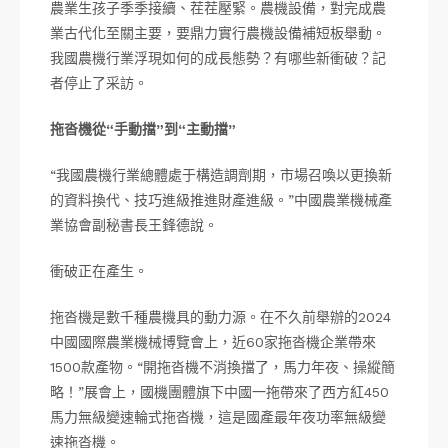
農業生孩子季季接續、茬茬壓緊。農機設備，對完成農
業古代化至關主要，要鼎力實行農機設備補短板舉動。
我國農機行業浮現如何的成長態勢？有哪些新衝破？記
者停止了采訪。
拖沓機從“手動擋”到“主動擋”
“我國農機行業總體處于構造調劑期，市場召喚以更換新
的資料換代、技巧進級推進財產進級。”中國農業機械產
業協會副秘書長王鋒德說。
衝破正在產生。
拖沓機是數千種農機具的動力源。在不久前舉辦的2024
中國國際農業機械博覽會上，近60家拖沓機企業帶來
1500款產物。“開拖沓機不消換擋了，馬力年夜、操縱簡
略！”展會上，國機團體旗下中國一拖帶來了西方紅450
馬力無級變速輪式拖沓機，這是國產最年夜功率無級變
速拖沓機。