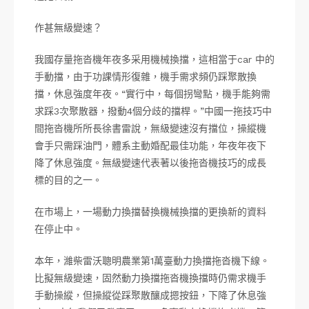
作甚無級變速？
我國存量拖沓機年夜多采用機械換擋，這相當于car 中的
手動擋，由于功課情形復雜，機手需求頻仍踩聚散換
擋，休息強度年夜。“實行中，每個拐彎點，機手能夠需
求踩3次聚散器，撥動4個分歧的擋桿。”中國一拖技巧中
間拖沓機所所長徐書雷說，無級變速沒有擋位，操縱機
會手只需踩油門，體系主動婚配最佳功能，年夜年夜下
降了休息強度。無級變速代表著以後拖沓機技巧的成長
標的目的之一。
在市場上，一場動力換擋替換機械換擋的更換新的資料
在停止中。
本年，濰柴雷沃聰明農業第1萬臺動力換擋拖沓機下線。
比擬無級變速，固然動力換擋拖沓機換擋時仍需求機手
手動操縱，但操縱從踩聚散釀成摁按鈕，下降了休息強