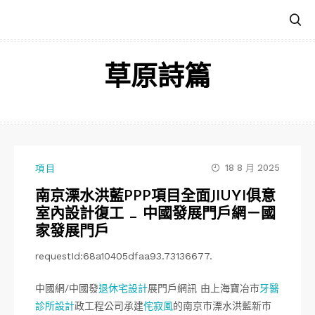
跳
至
主
要
草原詩篇
內
容
18 8 月 2025
項目
​南京溧水洪藍PPP項目全面JIUYI俱意
室內設計復工 _ 中國發展門戶網－國
家發展門戶
requestId:68a10405dfaa93.73136677.
中國網/中國發
退休宅設計
展門戶網訊 由上海寶冶市
牙醫
診所設計
政工程公司承建
侘寂風
的南京市溧水洪藍新市