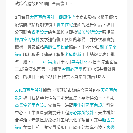
政綜合建設PPP項目全面復工。
2月18日
大直室內設計
，
健康住宅
南京市發布《關于優化
疫情防控措施加快復工
養生住宅
達產的通告》后，項目
公司聯合
遊艇設計
總包單位立即按
醫美診所設計
照相關
禪風室內設計
要求進行復工資料的報備，并多次和實施
機構、質安監站
樂齡住宅設計
協調，于2月21日
親子空間
設計
順利取得《建設工程復
老屋翻新
工申請復查表》批
準手續，
THE R3 寓所
并于2月
無毒建材
22日率先全面復
工,成為溧水區第一批獲準
空間心理學
復工申請并實質性
復工的項目。截至3月11日作業人員累計到崗412人。
loft風室內設計
據悉，洪藍新市鎮綜合建設PPP
天母室內
設計
項目包括華塘佳苑二期安置房、華塘佳苑三、四期
商業空間室內設計
安置房、洪藍
民生社區室內設計
科創
中心、工業園區景觀提升工程
身心診所設計
、天生橋綜
合整治、老鎮區形象提升工程六個子項目。其中
新古典
設計
華塘佳苑二期安置房項目正處于外墻真石漆、
客變