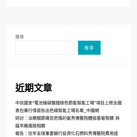
搜尋
搜尋
近期文章
中信國安“電池級碳酸鋰綠色節能智能工場”項目上榜全國
查包養行情首批出色級智能工場名單_中國網
研討：治療關節痛苦悲傷的氨秀傳醫院體檢基葡萄糖 與
癡呆癥風險相關
報告：往年全球重要銀行投資化石燃料秀傳醫院費用達