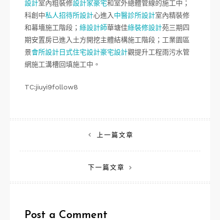
設計
室內粗裝修
設計家豪宅
和室外總體管線的施工中；
科創中
私人招待所設計
心進入
中醫診所設計
室內精裝修
和幕墻施工階段；
綠設計師
華塘佳
綠裝修設計
苑三期四
期安置房已進入土方開挖主體結構施工階段；工業園區
景
會所設計
日式住宅設計
豪宅設計
觀提升工程雨污水管
網施工溝槽回填施工中。
TC:jiuyi9follow8
文
上一篇文章
章
下一篇文章
導
覽
Post a Comment