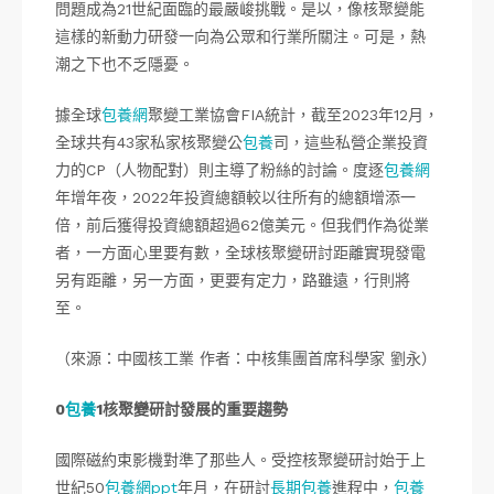
問題成為21世紀面臨的最嚴峻挑戰。是以，像核聚變能
這樣的新動力研發一向為公眾和行業所關注。可是，熱
潮之下也不乏隱憂。
據全球
包養網
聚變工業協會FIA統計，截至2023年12月，
全球共有43家私家核聚變公
包養
司，這些私營企業投資
力的CP（人物配對）則主導了粉絲的討論。度逐
包養網
年增年夜，2022年投資總額較以往所有的總額增添一
倍，前后獲得投資總額超過62億美元。但我們作為從業
者，一方面心里要有數，全球核聚變研討距離實現發電
另有距離，另一方面，更要有定力，路雖遠，行則將
至。
（來源：中國核工業 作者：中核集團首席科學家 劉永）
0
包養
1核聚變研討發展的重要趨勢
國際磁約束影機對準了那些人。受控核聚變研討始于上
世紀50
包養網ppt
年月，在研討
長期包養
進程中，
包養