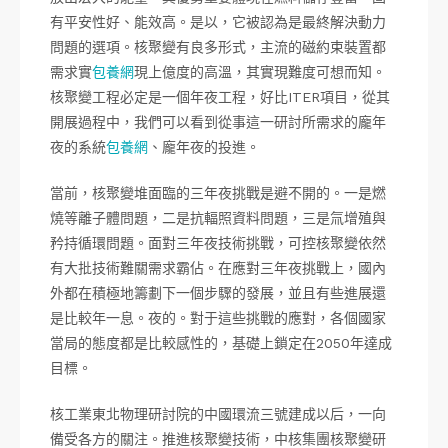
有平安性好、能效高。是以，它被認為是最終解決動力
問題的選項。核聚變有良多形式，主流的磁約束裝置都
需求實
包養網
現上億度的高溫，其實現難度可想而知。
核聚變工程必定是一個年夜工程，好比ITER項目，從其
開展過程中，我們可以看到從事這一研討所需求的龐年
夜的系統
包養網
、龐年夜的投進。
當前，核聚變堆面臨的三年夜挑戰是避不開的。一是燃
燒等離子體問題，二是抗輻照資料問題，三是氚增殖與
矜持循環問題。面對三年夜技術挑戰，可控核聚變依然
有大批技術難關需求霸佔。在應對三年夜挑戰上，國內
外都在積極地籌劃下一個步驟的發展，並且有些進展還
是比較年一息。夜的。對于這些挑戰的應對，各個國家
當局的態度都是比較感性的，基礎上鎖定在2050年達成
目標。
核工業東北物理研討院的中國環流三號建成以后，一向
備受各方的關注。推進核聚變技術，中核集團核聚變研