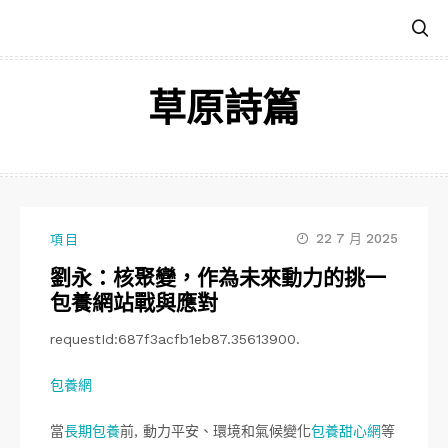
跳
至
主
要
草原詩篇
內
容
22 7 月 2025
項目
劉永：核聚變，作為未來動力的挑一
包養網站戰與應對
requestId:687f3acfb1eb87.35613900.
包養網
當
長期包養
前, 動力平安、環境和氣候變化
包養甜心網
等