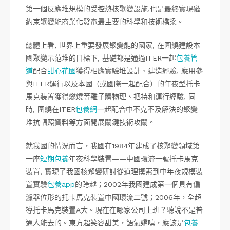
第一個反應堆規模的受控熱核聚變設施,也是最終實現磁
約束聚變能商業化發電最主要的科學和技術橋梁。
總體上看, 世界上重要發展聚變能的國家, 在圍繞建設本
國聚變示范堆的目標下, 基礎都是通過ITER一起
包養管
道
配合
甜心花園
獲得相應實驗堆設計、建造經驗, 應用參
與ITER運行以及本國（或國際一起配合）的年夜型托卡
馬克裝置獲得燃燒等離子體物理、把持和運行經驗, 同
時, 圍繞在ITER
包養網
一起配合中不克不及解決的聚變
堆抗輻照資料等方面開展關鍵技術攻關。
就我國的情況而言，我國在1984年建成了核聚變領域第
一座
短期包養
年夜科學裝置——中國環流一號托卡馬克
裝置, 實現了我國核聚變研討從道理摸索到中年夜規模裝
置實驗
包養app
的跨越；2002年我國建成第一個具有偏
濾器位形的托卡馬克裝置中國環流二號；2006年，全超
導托卡馬克裝置A大。現在在哪家公司上班？聽說不是普
通人能去的。東方超笑容甜美，語氣嬌嗔，應該是
包養