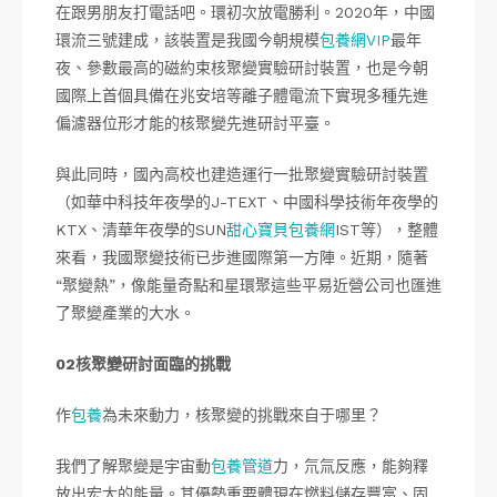
在跟男朋友打電話吧。環初次放電勝利。2020年，中國
環流三號建成，該裝置是我國今朝規模
包養網VIP
最年
夜、參數最高的磁約束核聚變實驗研討裝置，也是今朝
國際上首個具備在兆安培等離子體電流下實現多種先進
偏濾器位形才能的核聚變先進研討平臺。
與此同時，國內高校也建造運行一批聚變實驗研討裝置
（如華中科技年夜學的J-TEXT、中國科學技術年夜學的
KTX、清華年夜學的SUN
甜心寶貝包養網
IST等），整體
來看，我國聚變技術已步進國際第一方陣。近期，隨著
“聚變熱”，像能量奇點和星環聚這些平易近營公司也匯進
了聚變產業的大水。
02核聚變研討面臨的挑戰
作
包養
為未來動力，核聚變的挑戰來自于哪里？
我們了解聚變是宇宙動
包養管道
力，氘氚反應，能夠釋
放出宏大的能量。其優勢重要體現在燃料儲存豐富、固