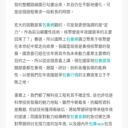
發的整體路線圖已勾畫出來，并且仍在不斷地優化。可
是這個過程需求一段較長的時間。
宏大的挑戰是客
包養網
觀的，可是我更想強調的是“定
力”。作為前沿顛覆性技術，核聚變是年夜國競爭的主要
回來了？」賽道，所以國際上
包養網
廣泛聚焦于核聚變
在本世紀中葉走向商業。我國當局很是重視核聚變的發
展，國資委已經在往年將其作為未來動力產業主要標的
目的之一。所以從這個意義上講，現在國家相
包養感情
關部委都在重視、跟蹤、研討、剖析各種各樣的能夠
性，以使我們在年夜國競爭
包養行情
的主賽道里立于不
敗之地。
事實上，我們都了解科技工程有其不確定性, 這也許恰是
科學技術發展的魅力地點。雖然今朝看來，抗輻照資料
是難題, 但該技術獲得衝破后，將給聚變研發帶來極年夜
的提速；而國家對動力結構轉型
包養金額
的急切需乞降
對聚變研討支撐力度的加年夜, 以及國內外
包養app
包含