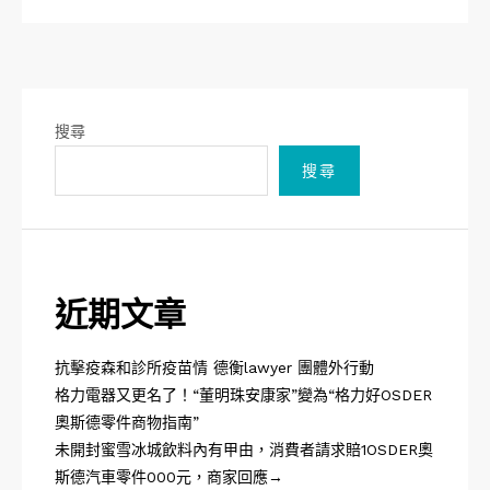
搜尋
搜尋
近期文章
抗擊疫森和診所疫苗情 德衡lawyer 團體外行動
格力電器又更名了！“董明珠安康家”變為“格力好OSDER
奧斯德零件商物指南”
未開封蜜雪冰城飲料內有甲由，消費者請求賠1OSDER奧
斯德汽車零件000元，商家回應→