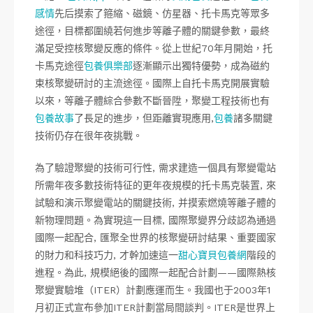
感情
先后摸索了箍縮、磁鏡、仿星器、托卡馬克等眾多
途徑，目標都圍繞若何進步等離子體的關鍵參數，最終
滿足受控核聚變反應的條件。從上世紀70年月開始，托
卡馬克途徑
包養俱樂部
逐漸顯示出獨特優勢，成為磁約
束核聚變研討的主流途徑。國際上自托卡馬克開展實驗
以來，等離子體綜合參數不斷晉陞，聚變工程技術也有
包養故事
了長足的進步，但距離實現應用,
包養
諸多關鍵
技術仍存在很年夜挑戰。
為了驗證聚變的技術可行性, 需求建造一個具有聚變電站
所需年夜多數技術特征的更年夜規模的托卡馬克裝置, 來
試驗和演示聚變電站的關鍵技術, 并摸索燃燒等離子體的
新物理問題。為實現這一目標, 國際聚變界分歧認為通過
國際一起配合, 匯聚全世界的核聚變研討結果、重要國家
的財力和科技巧力, 才幹加速這一
甜心寶貝包養網
階段的
進程。為此, 規模絕後的國際一起配合計劃——國際熱核
聚變實驗堆（ITER）計劃應運而生。我國也于2003年1
月初正式宣布參加ITER計劃當局間談判。ITER是世界上