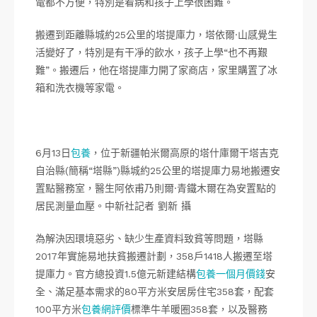
電都不方便，特別是看病和孩子上學很困難。
搬遷到距離縣城約25公里的塔提庫力，塔依爾·山感覺生
活變好了，特別是有干凈的飲水，孩子上學“也不再艱
難”。搬遷后，他在塔提庫力開了家商店，家里購置了冰
箱和洗衣機等家電。
6月13日
包養
，位于新疆帕米爾高原的塔什庫爾干塔吉克
自治縣(簡稱“塔縣”)縣城約25公里的塔提庫力易地搬遷安
置點醫務室，醫生阿依甫乃則爾·青鐵木爾在為安置點的
居民測量血壓。中新社記者 劉新 攝
為解決因環境惡劣、缺少生產資料致貧等問題，塔縣
2017年實施易地扶貧搬遷計劃，358戶1418人搬遷至塔
提庫力。官方總投資1.5億元新建結構
包養一個月價錢
安
全、滿足基本需求的80平方米安居房住宅358套，配套
100平方米
包養網評價
標準牛羊暖圈358套，以及醫務