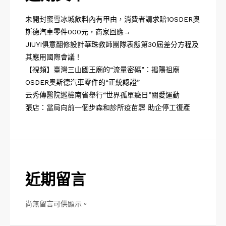
未開封蜜雪冰城飲料內有甲由，消費者請求賠1OSDER奧
斯德汽車零件000元，商家回應→
JIUYI俱意翻修設計華珠教師團隊表態第30屆差分方程及
其應用國際會議！
【視頻】臺灣三山國王廟的“流量密碼”：揭陽祖廟
OSDER奧斯德汽車零件的“正統認證”
云秀傳醫院巡檢南省舉行“世界孤單癥日”關愛運動
張店：當局向前一個步森和診所疫苗驟 助企停工復產
近期留言
尚無留言可供顯示。