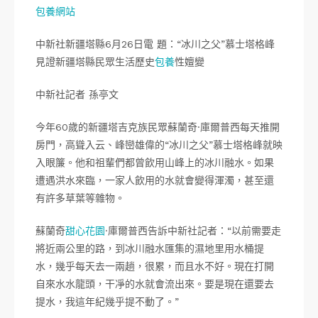
包養網站
中新社新疆塔縣6月26日電 題：“冰川之父”慕士塔格峰
見證新疆塔縣民眾生活歷史
包養
性嬗變
中新社記者 孫亭文
今年60歲的新疆塔吉克族民眾蘇蘭奇·庫爾普西每天推開
房門，高聳入云、峰巒雄偉的“冰川之父”慕士塔格峰就映
入眼簾。他和祖輩們都曾飲用山峰上的冰川融水。如果
遭遇洪水來臨，一家人飲用的水就會變得渾濁，甚至還
有許多草葉等雜物。
蘇蘭奇
甜心花園
·庫爾普西告訴中新社記者：“以前需要走
將近兩公里的路，到冰川融水匯集的濕地里用水桶提
水，幾乎每天去一兩趟，很累，而且水不好。現在打開
自來水水龍頭，干凈的水就會流出來。要是現在還要去
提水，我這年紀幾乎提不動了。”