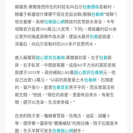
蘇蘭奇·庫爾普西所在的村莊名叫白尕
包養價格
吾勒村，
隸屬于新疆塔什庫爾干塔吉克自治縣(簡稱
包養網
“塔縣”)
塔合曼鄉。為保
包養甜心網
障該村民眾飲水安全，今年
塔縣官方投資350萬元(人民幣，下同)，將距離村莊10余
公里外的幾處泉眼作為水源，建設水廠并
包養
經過濾、
消毒后，向白尕吾勒村的200多戶民眾供水。
進入蘇蘭奇
甜心寶貝包養網
·庫爾普的家，左手
包養
廚
房、右手臥室、中間是客廳，這座80平方米的富民安居
房建于2013年，政府補貼2.85萬
甜心寶貝包養網
元，他
自己出資1.3萬元。“以前的房屋是土木
包養網
、石頭建
的，窗戶很小，屋里
包養意思
黑乎乎的，而且里面沒有
衛生間。”他說，“現在的房屋，里面有自來水，有衛生
間，還可以洗澡，生活很幸福。”
在他的院子里，種植著雪菊、恰瑪古、油菜、胡蘿卜
等，還停著一臺掛有“農機補貼”的拖拉機，院子后面是羊
圈，冬天羊群可安全
包養甜心網
越冬。