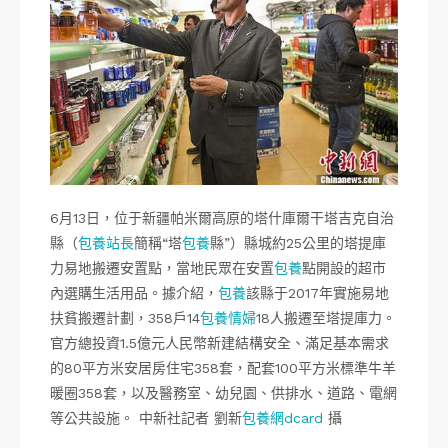
6月13日，位于新疆帕米爾高原的塔什庫爾干塔吉克自治
縣（
包養站長
簡稱“塔
包養
縣”）縣城約25公里的塔提庫
力易地搬遷安置點，當地民眾在安置
包養
點開設的超市
內選購生活用品。據介紹，
包養
該縣于2017年實施易地
扶貧搬遷計劃，358戶14
包養情婦
18人搬遷至塔提庫力。
官方總投資1.5億元人民幣新建結構安全、滿足基本需求
的80平方米安居房住宅358套，配套100平方米標準牛羊
暖圈358套，以及醫務室、幼兒園、供排水、道路、電網
等公共設施。 中新社記者 劉新
包養網dcard
攝