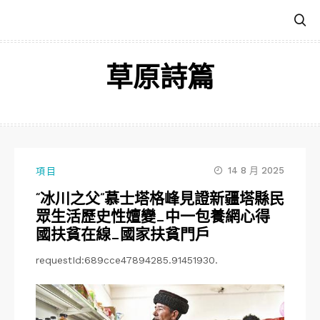
跳
至
主
要
草原詩篇
內
容
14 8 月 2025
項目
“冰川之父”慕士塔格峰見證新疆塔縣民
眾生活歷史性嬗變_中一包養網心得
國扶貧在線_國家扶貧門戶
requestId:689cce47894285.91451930.