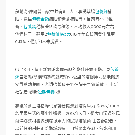
蘇蘭奇·庫爾普西家中共有6口人，享受草場
包養網
補
貼、邊民
包養金額
補貼和糧食補貼等，目前有45只牲
畜、
包養網
種植著15畝青稞等，人均收入9000元左右。
他們村子，截至2
包養價格ptt
018年年底貧困發生降至
0.13%，僅1戶1人未脫貧。
6月13日，位于新疆帕米爾高原的塔什庫爾干塔吉克
包養
網
自治縣(簡稱“塔縣”)縣城約25公里的塔提庫力易地搬遷
安置點幼兒園，老師帶著孩子們在院子里做游戲。 中新
社記者 劉新
短期包養
攝
巍峨的慕士塔格峰也見證著搬遷到塔提庫力的358戶1418
名民眾生活的歷史性嬗變。2018年8月，從大山深處的馬
爾洋鄉迭村搬遷到塔提庫力的民眾塔依爾·山告訴記者，
以前住的村莊距離縣城較遠，自然災害多發，飲水和用