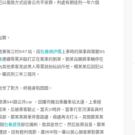
犯以風險方式迫害公共平安罪，判處有期徒刑一年六個
點贊。
夜道東珠江村BRT站，因
包養網評價
上車時的瑣事與駕駛B5
養
連續辱罵并毆打正在駕車的劉某。劉某自願將車輛停在
內其他乘客見該男人辱罵就紛紜訓斥他。楊某某后因犯以
一審訊刑三年三個月。
逝世了對方，終極身陷囹圄。
欲乘541路公共car ，因嫌司機泊車離車站太遠，上車經
來，后被乘客勸止。當天21時許，當車行至河漢區員村
臉部。鄭某某將車停靠路邊，兩邊再次打斗，其間鄭某某
個
包養感情
部位捅刺，致其逝世亡，然后投案自首。鄭某
得體諒。因有輕判情節，廣州中院一審以居心損害罪對鄭某