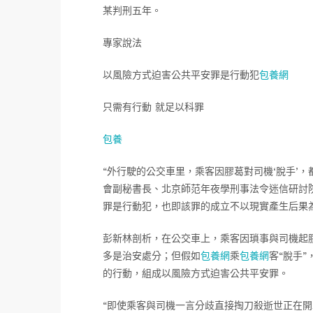
某判刑五年。
專家說法
以風險方式迫害公共平安罪是行動犯
包養網
只需有行動 就足以科罪
包養
“外行駛的公交車里，乘客因膠葛對司機‘脫手’
會副秘書長、北京師范年夜學刑事法令迷信研討
罪是行動犯，也即該罪的成立不以現實產生后果
彭新林剖析，在公交車上，乘客因瑣事與司機起
多是治安處分；但假如
包養網
乘
包養網
客“脫手
的行動，組成以風險方式迫害公共平安罪。
“即使乘客與司機一言分歧直接掏刀殺逝世正在