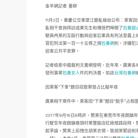
金羊網記者 董柳
11月2日，重慶公交車墜江變亂緣由公布：乘客
亂相干查詢拜訪成果先生和傳授們睜開了
包養甜
駛員冉某的互毆行動與迫害后果具有刑法意義上
冒犯刑法第一百一十五條之規
包養網
則，涉嫌犯
迫害公共平安罪。
記者檢索中國裁判文書網發明，近年來，廣東各地
發刑事案
包養女人
件的判決書，如該
台灣包養網
因乘客“下車”題目招致案發占比擬年夜
廣東相干案件中，乘客因“下車”題目“脫手”占相
2017年9月16日8時許，樊某在東莞市年夜朗鎮
行駛至年夜朗鎮巷頭村業豐飯店紅綠燈路段時，
起爭論。樊某上前拽住胡某衣領，致胡某緊迫剎