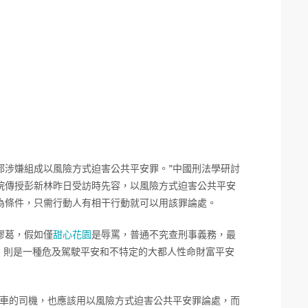
，都涉嫌組成以風險方式迫害公共平安罪。”中國刑法學研討
院傳授彭新林昨日受訪時先容，以風險方式迫害公共平安
為條件，只需行動人有相干行動就可以用該罪論處。
膠葛，假如僅
甜心花園
是辱罵，普通不究查刑事義務，最
”，則是一種危及駕駛平安和不特定的大都人性命財富平安
開車的司機，也應該用以風險方式迫害公共平安罪論處，而