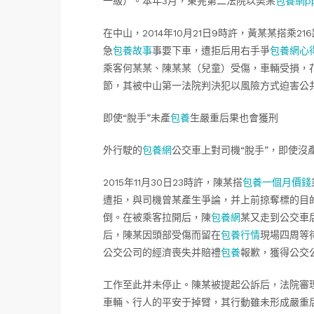
一級）。本年3月，東莞第二法院以樊某
包養網pp
在中山，2014年10月21日9時許，黃某某搭乘
急
包養故事
事要下車，遭拒后用右手爭
包養網心
乘客何某某、陳某某（兒童）受傷，車輛受損，
節，其被中山第一法院判決犯以風險方式迫害公
即使“脫手”未產
包養
生嚴重后果也會獲刑
外行駛的
包養網
公交車上對司機“脫手”，即使沒
2015年11月30日23時許，陳某搭
包養一個月價錢
遭拒，與司機曾某產生爭論，并上前掠奪標的目
倒。在被乘客拉開后，陳
包養網
某又走到公交車
后，陳某因頭部受傷而留在
包養行情
現場四周等
公交公司的經濟喪失并賠禮
包養
報歉，獲得公交
工作至此并未停止。陳某被提起公訴后，法院審
車輛、行人的平安于掉臂，其行動雖未形成嚴重