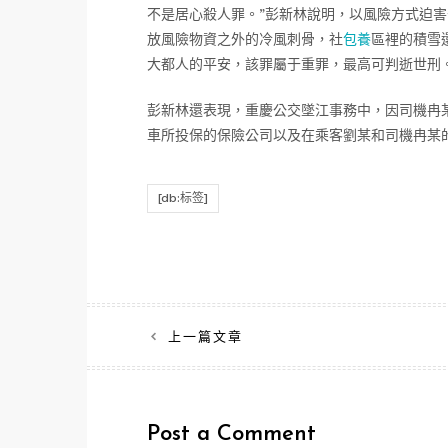
不是居心殺人罪。”彭新林說明，以風險方式迫
放風險物資之外的冷風刺骨，社
包養
區裡的積雪
大都人的平安，該罪屬于重罪，最高可判逝世刑
彭新林還表現，重慶公交墜江事務中，因司機冉
車所投保的保險公司以及在乘客劉某和司機冉某
[db:标签]
文
上一篇文章
章
導
Post a Comment