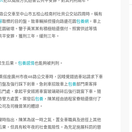
t
犯以風險方式迫害公共平安罪，對其判刑兩年。
216路公交車至中山市五桂山桂南村社貝公交站四周時，稱有
得
取標的目的盤，致車輛掉控撞向路邊花園
包養網
，車上
花園破壞。鑒于黃某某有積極賠還償付、照實供述等情
共平安罪，獲刑三年，緩刑三年。
產生后果，
包養感情
也能夠被判刑。
乘搭座廣州市夜48路公交車時，因睡覺錯過車站請求下車
的盤及強行踩下剎車，急剎車招致車上
包養
部門乘客摔
后門處，拿起平安錘將車窗玻璃砸碎后強行跳窗下車。隨
待警方處置。案發后
包養
，陳某經由過程家眷賠還償付了
公司及司機曾某的體諒。
理時指出，陳某為逞一時之氣，置全車職員及途徑上其他
后果，但具有較年夜的社會風險性。為充足施展科罰的懲