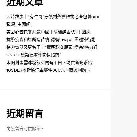
近期文章
圖片故事｜“有牛哥”守護村落農作物老查包養app
種類_中國網
美甜心查包養網麗中國丨胡楊醉金秋_中國網
抗擊疫森和診所疫苗情 德衡lawyer 團體外行動
格力電器又更名了！“董明珠安康家”變為“格力好
OSDER奧斯德零件商物指南”
未開封蜜雪冰城飲料內有甲由，消費者請求賠
1OSDER奧斯德汽車零件000元，商家回應→
近期留言
尚無留言可供顯示。