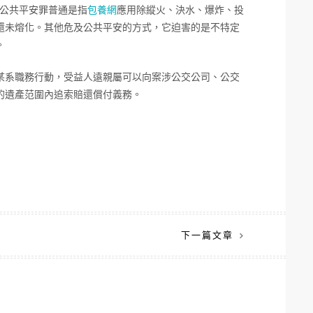
害公共平安罪普通是指
包養網
應用除縱火、決水、爆炸、投
還未熔化。其他危及公共平安的方式，它迫害的是不特定
。
某系職務行動，受益人遠親屬可以向案涉公交公司、公交
的遺產范圍內追索賠還償付義務。
下一篇文章