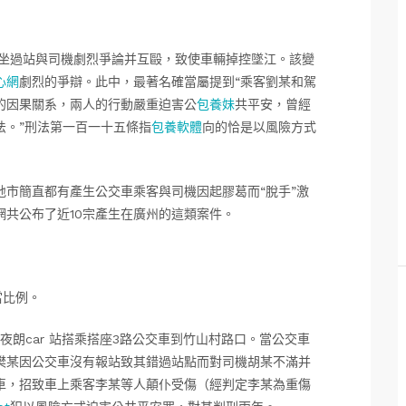
因坐過站與司機劇烈爭論并互毆，致使車輛掉控墜江。該變
心網
劇烈的爭辯。此中，最著名確當屬提到“乘客劉某和駕
的因果關系，兩人的行動嚴重迫害公
包養妹
共平安，曾經
法。”刑法第一百一十五條指
包養軟體
向的恰是以風險方式
市簡直都有產生公交車乘客與司機因起膠葛而“脫手”激
網共公布了近10宗產生在廣州的這類案件。
當比例。
年夜朗car 站搭乘搭座3路公交車到竹山村路口。當公交車
樊某因公交車沒有報站致其錯過站點而對司機胡某不滿并
車，招致車上乘客李某等人顛仆受傷（經判定李某為重傷