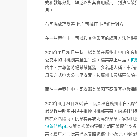
戒和教導效能，缺乏以對其實用緩刑，判決陳某
月。
有司機處理妥善 也有司機打斗捅逝世對方
在一些案件中，司機和其他乘客的處理方法值得
2015年11月25日午時，楊某某在廣州市中山年
公交車的司機劉某產生爭論。楊某某上車后，
包
路中，并報警將楊某某抓獲。多名證人稱，車廂
風險方式迫害公共平安罪，被廣州市黃埔區法院
而在一宗案件中，司機鄭某某因不忍乘客挑戰捅
2013年6月24日20時許，阮某標在廣州市白云路
過歷程中叱罵并脫手推搡司機鄭某某，兩邊打斗起
四橫路路段時，阮某標再次叱罵鄭某某，掌摑其
包養價格ptt
持隨身攜帶的彈簧刀朝阮某標全身多
某地點單元向阮某標家眷賠還償付35萬元，獲