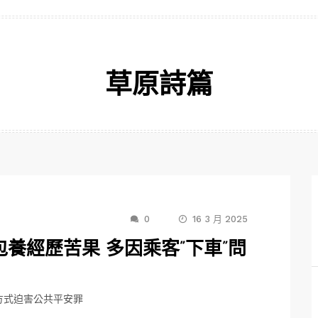
草原詩篇
0
16 3 月 2025
養經歷苦果 多因乘客”下車”問
方式迫害公共平安罪