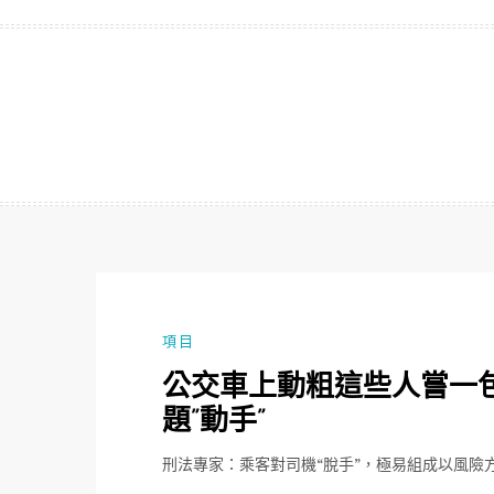
跳
至
主
要
內
容
項目
公交車上動粗這些人嘗一包
題”動手”
刑法專家：乘客對司機“脫手”，極易組成以風險