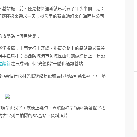
。基站施工前，僅是物料運輸就已耗費了年夜半個工期：
石廠運過來需求一天；機房里的蓄電池組來自海西州公司
。
的攻堅路上觸目皆是：
隊伍搬運；山西太行山深處，掛壁公路上的基站需求建設
用手扛肩托；廣西防城港市防城區山河鎮蝴蝶島上，建設
屋翻新
建玉成國首個“光氫儲”一體化通訊基站……
13萬個行政村光纖網絡建設和農村地區10萬個4G、5G基
了嗎？再說了，就湊上幾句，豈能傷神？”裴母笑著搖了搖
約古宗列曲拍攝的5G基站。資料照片