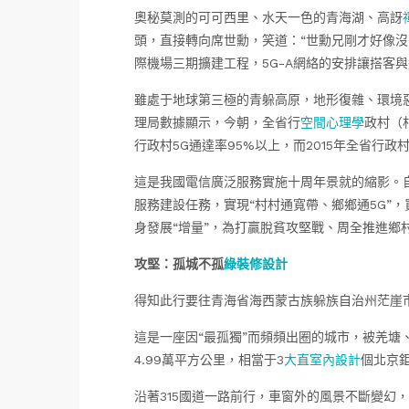
奧秘莫測的可可西里、水天一色的青海湖、高訝
頭，直接轉向席世勳，笑道：“世勳兄剛才好像沒
際機場三期擴建工程，5G-A網絡的安排讓搭客與
雖處于地球第三極的青躲高原，地形復雜、環境
理局數據顯示，今朝，全省行
空間心理學
政村（
行政村5G通達率95%以上，而2015年全省行政村
這是我國電信廣泛服務實施十周年景就的縮影。自
服務建設任務，實現“村村通寬帶、鄉鄉通5G”，
身發展“增量”，為打贏脫貧攻堅戰、周全推進鄉
攻堅：孤城不孤
綠裝修設計
得知此行要往青海省海西蒙古族躲族自治州茫崖
這是一座因“最孤獨”而頻頻出圈的城市，被羌塘
4.99萬平方公里，相當于3
大直室內設計
個北京
沿著315國道一路前行，車窗外的風景不斷變幻