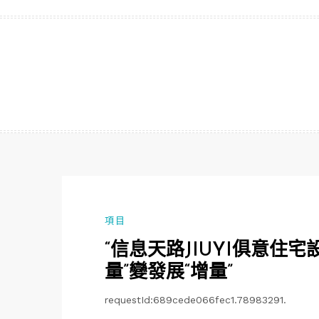
跳
至
主
要
內
容
項目
“信息天路JIUYI俱意住宅
量”變發展“增量”
requestId:689cede066fec1.78983291.