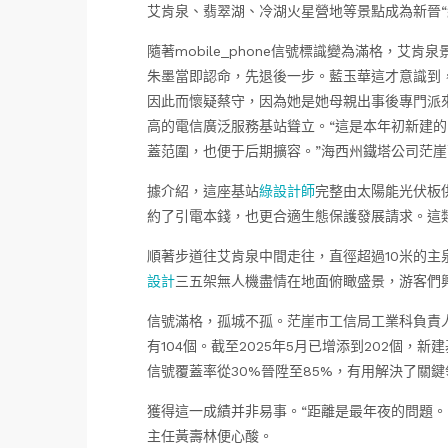
艾肯泉、翡翠湖、冷湖火星營地等景點成為新晉“
隨著mobile_phone信號標識變為滿格，
朱墨當即認命，先退後一步。藍玉華這才意識到
因此而懷疑蔡守，因為她是她母親出事後專門派
高的電信廣泛服務基站聳立。“這是本年初新建
蓋范圍，也便于后期擴容。”海西州鐵塔公司茫
據介紹，這座基站
綠設計師
完整由太陽能光伏板
約了引電本錢，也更合適生態保護發展請求。這
順著步道往艾肯泉中間走往，直徑超過10米的主
設計
三五架無人機盡情在地面俯瞰盛景，游客們
信號滿格，孤城不孤。茫崖市工信局工業科負責人
有104個。截至2025年5月已增添到202個，新
信號覆蓋率從30%晉陞至85%，有用解決了關
獲得這一成績并非易事。“距離是最年夜的問題。
主任黃壽林便心酸。