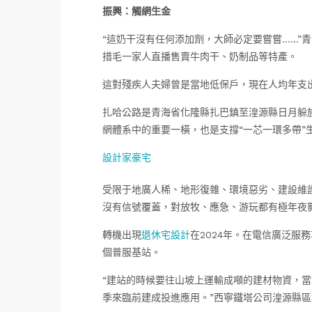
振興：觸網生金
“這奶干沒有任何添加劑，大師必定要嘗嘗……”
措毛一家人直播售賣牛肉干、奶制品等特產。
這對殘疾人夫婦曾是當地低保戶，現在人均年支
扎哈公路是青海省化隆縣扎巴鎮至湟源縣日月躲族
網體系中的重要一橫，也是支撐“一芯一環多帶”
設計家豪宅
受限于地廣人稀、地形復雜、環境惡劣、建設維
沒有信號覆蓋，對放牧、應急、游玩都有極年夜
轉機出現
退休宅設計
在2024年。在電信廣泛服
個普服基站。
“建站的時候要往山坡上運輸成噸的建材物資，當
季來臨前建成投進應用。”西寧鐵塔公司湟源縣