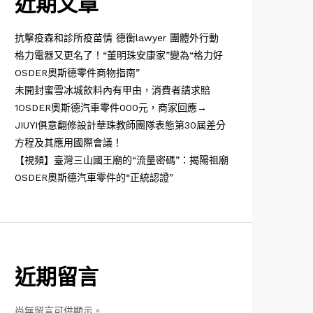
近期文章
抗擊疫森和診所疫苗情 德衡lawyer 團體外行動
格力電器又更名了！“董明珠安康家”變為“格力好
OSDER奧斯德零件商物指南”
未開封蜜雪冰城飲料內有甲由，消費者請求賠
1OSDER奧斯德汽車零件000元，商家回應→
JIUYI俱意翻修設計華珠教師團隊表態第30屆差分
方程及其應用國際會議！
【視頻】臺灣三山國王廟的“流量密碼”：揭陽祖廟
OSDER奧斯德汽車零件的“正統認證”
近期留言
尚無留言可供顯示。