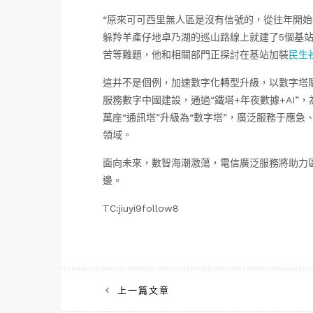
“原來可可西里無人區是沒有信號的，從往年開
躲羚羊產仔地卓乃湖的巡山路線上就建了5個基
苦等難題，他和相關部門正探討在基站加裝
民生
這并不是個例，加速數字化轉型升級，以數字塔
服務數字中國建設，通過“鐵塔+年夜數據+AI”，
萬座“通訊塔”升級為“數字塔”，廣泛服務于應急
領域。
面向未來，數智海潮激蕩，電信廣泛服務將助力
邊。
TC:jiuyi9follow8
文
上一篇文章