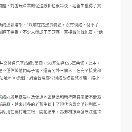
問題，對游玩產業的促進感化也很年夜，老蒼生獲得了實
新的通訊塔架。“以前在路邊賣特產，沒有網絡，付不了
量翻了幾番。不少人還成了回頭客，直接微信就能買。”他
并交付通訊基站超3萬個，5G基站達1.25萬余個。此中，
裡不僅住著他們母子倆，還有另外三個人。在完全接受和
站址1500余個，周全晉陞鄉村網絡基礎設施才能，縮小
宅
續向廣年夜農村及偏遠地區延長和精準降費舉措不斷落
域高原，越來越多的老蒼生踏上了現代信息文明的列車。
等應用在農村地生根、開花結果，為鄉村振興發展注進“新