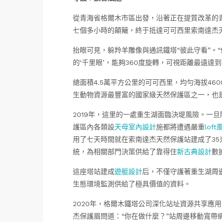
從青海省格爾木市區出發，沿著正在提質改革的青
七個多小時的顛簸，終于抵達可可西里索南達杰
抬眼可見，躲羚羊雕像與通訊鐵塔“彼此守看”。
的‘千里眼’，能夠360度旋轉，可視距離最遠達
總面積4.5萬平方公里的可可西里，均勻海拔4
生動物資源最豐富的國家級天然保護區之一，也是
2019年，這里的一處重生湖面臨決堤風險。一
護區內各類設
天母室內設計
施都將遭遇嚴重
lof
用了七天時間就在索南達杰天然保護站建成了35
統，為相關部門決策供給了靠得住
新古典設計
數
這座塔站建成
遊艇設計
后，不僅守護著重生湖周
生態環境監測供給了極具價值的資料。
2020年，格爾木鐵塔公司深化站址資源共享應
杰保護眉問道：“你在做什麼？”站周邊移動寬帶