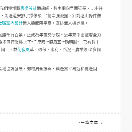
始我們慢慢將
客變設計
通訊網、數字網向里面延長，此中往
站，湖邊還安排了攝像頭。”劉宏強流露，針對巡山條件艱
社區室內設計
無人機起降平臺，安排無人機巡檢。
賦能千行百業，正成為年夜勢所趨。近年來中國鐵塔全力
為多個行業裝上了“千里眼”“順風耳”“聰明腦”，已有數十
、國土、林
侘寂風
草、環保、水利、路況、農業等40多個
區域協調發展、鄉村周全振興、興邊富平易近和穩邊固
下一篇文章