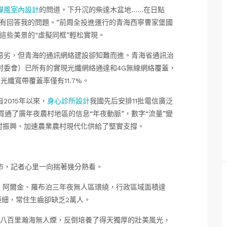
禪風室內設計
的問道。下升沉的柴達木盆地……在日點
有回答我的問題。”前周全投進運行的青海西寧曹家堡國
這些美景的“虛擬同框”輕松實現。
惡劣，但青海的通訊網絡建設卻知難而進。青海省通訊治
村委會）已所有的實現光纖網絡通達和4G無線網絡覆蓋，
光纖寬帶覆蓋率僅有11.7%。
2015年以來，
身心診所設計
我國先后安排11批電信廣泛
買通了廣年夜農村地區的信息“年夜動脈”，數字“流量”變
村振興、加速農業農村現代化供給了堅實支撐。
市，記者心里一向揣著幾分熱看。
、阿爾金、羅布泊三年夜無人區環繞，行政區域面積達
鉅細，常住生齒卻缺乏2萬人。
，八百里瀚海無人煙，反倒培養了得天獨厚的壯美風光，