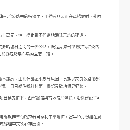
青海扎哈公路旁的帳篷里，主播黃燕云正在幫楊壽財、扎西
出上萬元，這一變化離不開當地通訊基站的建設。
鄉哈城村之間的一條公路，既是青海省“四縱三橫”公路
生態游玩發展布局的主要一環。
護本錢高、生態保護區限制等原因，長期以來良多路段都
影響，日月躲族鄉駐村第一書記袁啟功很是犯愁。
務項目標支撐下，西寧鐵塔與當地當局溝通，沿途建設了4
地躲族群眾有的拉著自家牦牛來幫忙，當年10月份趕在夏
區域經理李志德心存感謝。