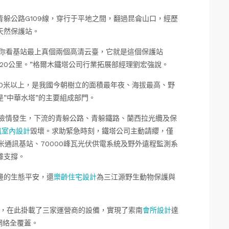
躲公路G109線，穿行于平地之間，翻過昆侖山口，經歷
天然保護站。
“你看基站最上真個兩個高清云臺，它就是這個保護站
到20公里。”格爾木鐵塔公司行業拓展部經理劉宏強說。
600米以上，是我國今朝樹立的面積最年夜、海拔最高、野
”中華水塔”的主要組成部門。
旦險情發生，下流的青躲公路、青躲鐵路、蘭西拉光纜及保
t風室內設計
毀壞。求助緊急時刻，鐵塔公司主動請纓，僅
米通訊基站、70000峰瓦光伏供電系統及野外遠程監測系
據支撐。
邊的生態平安，還
樂齡住宅設計
為三江源野生動物保護與
用，在此掛載了三家運營商的設備，實現了索南
會所設計
達
網絡全覆蓋。