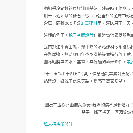
猶記得冷湖鎮的東坪油田基站，建設時正值冬天
用于基站地基的砂石，從300公里外的茫崖市砂
倉庫，距離600多公
無毒建材
里，運送用了三天
這樣的例子，
親子空間設計
在推進電信廣泛服務
云南怒江州貢山縣，幾十噸的基站建材依附騾馬
在懸崖邊，無法應用年夜型機械設備進行施工就
團隊戰勝無海水、無電、無傳輸的極端條件，
老
“十三五”和“十四五”時期，信息通訊業累計支撐超
站建設，織就了信息天路，點亮了萬家盼望。
圖為在玉樹州曲麻萊縣黃“我媽的病不是都治好
兒子，搖了搖頭。河源流域
私人招待所設計