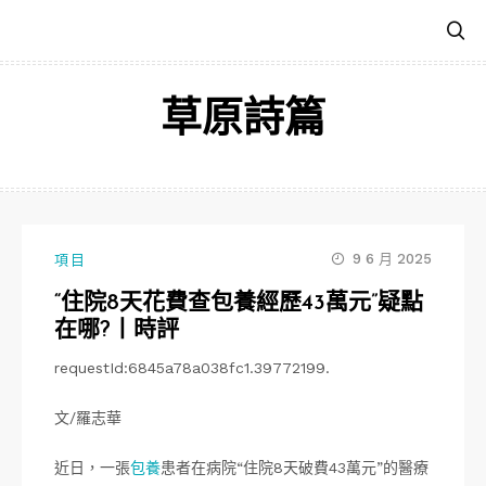
跳
至
主
要
草原詩篇
內
容
9 6 月 2025
項目
“住院8天花費查包養經歷43萬元”疑點
在哪?丨時評
requestId:6845a78a038fc1.39772199.
文/羅志華
近日，一張
包養
患者在病院“住院8天破費43萬元”的醫療