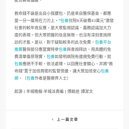
救命錢不論是出自小我腰包，仍是來自醫保基金，都應
當一分一厘用在刀刃上。“
包養
住院8天破費43萬元”激發
社會的較年夜反應，是大眾監視認識、義務認識加大力
度的表現。但大眾把握的信息無限，也沒有深刻查詢拜
訪的才能。是以，對于疑點較多的此次免費，
包養平台
推薦
醫保部分應當實時參
包養
與查詢拜訪，用具體的免
費清單復原現實，
包養
如發明病院有違規免費行動，就
包養
應絕不手軟，依法處理，以回應社會關心，并將“救
命錢”置于加倍周密的監管傍邊，讓大眾加倍安心
包養
網
。（
包養
作者是醫療界人士）
起源 | 羊城晚報·羊城派責編 | 傅銘途 譚潔文
文
上一篇文章