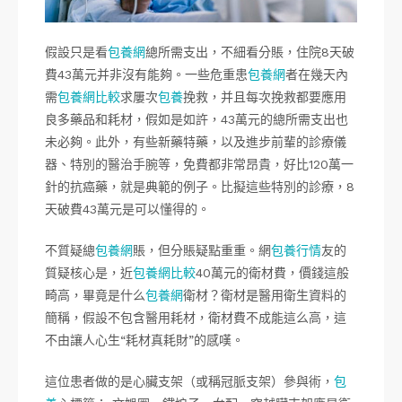
假設只是看
包養網
總所需支出，不細看分賬，住院8天破
費43萬元并非沒有能夠。一些危重患
包養網
者在幾天內
需
包養網比較
求屢次
包養
挽救，并且每次挽救都要應用
良多藥品和耗材，假如是如許，43萬元的總所需支出也
未必夠。此外，有些新藥特藥，以及進步前輩的診療儀
器、特別的醫治手腕等，免費都非常昂貴，好比120萬一
針的抗癌藥，就是典範的例子。比擬這些特別的診療，8
天破費43萬元是可以懂得的。
不質疑總
包養網
賬，但分賬疑點重重。網
包養行情
友的
質疑核心是，近
包養網比較
40萬元的衛材費，價錢這般
畸高，畢竟是什么
包養網
衛材？衛材是醫用衛生資料的
簡稱，假設不包含醫用耗材，衛材費不成能這么高，這
不由讓人心生“耗材真耗財”的感嘆。
這位患者做的是心臟支架（或稱冠脈支架）參與術，
包