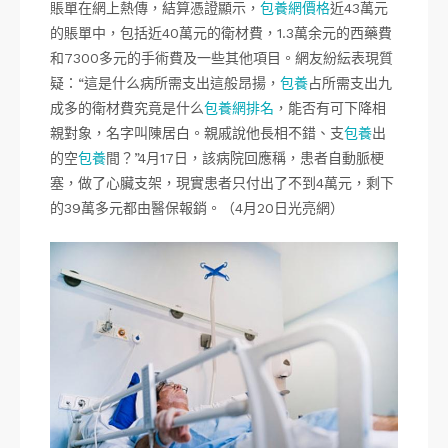
賬單在網上熱傳，結算憑證顯示，
包養網價格
近43萬元
的賬單中，包括近40萬元的衛材費，1.3萬余元的西藥費
和7300多元的手術費及一些其他項目。網友紛紜表現質
疑：“這是什么病所需支出這般昂揚，
包養
占所需支出九
成多的衛材費究竟是什么
包養網排名
，能否有可下降相
親對象，名字叫陳居白。親戚說他長相不錯、支
包養
出
的空
包養
間？”4月17日，該病院回應稱，患者自動脈梗
塞，做了心臟支架，現實患者只付出了不到4萬元，剩下
的39萬多元都由醫保報銷。（4月20日光亮網）