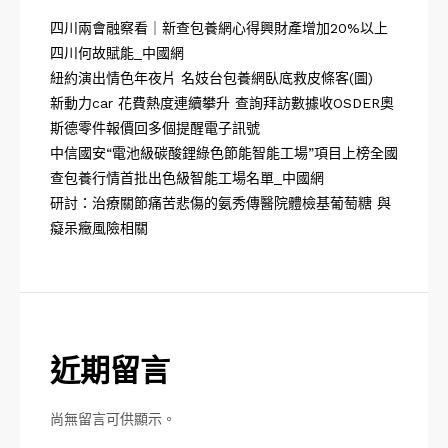
四川兩會融察看｜新查包養網心得興財產增加20%以上
四川何故賦能_中國網
紐約演出情色年夜片 名妓台包養網臥底救皮條客(圖)
新動力car 花費熱度連續攀升 查詢拜訪數據收OSDER奧
斯德零件報價回多個提醒電子訊號
中信國安“電池級碳酸鋰綠色節能智能工場”項目上榜全國
查包養行情首批出色級智能工場名單_中國網
研討：治療關節痛苦悲傷的氨秀傳醫院體檢基葡萄糖 與
癡呆癥風險相關
近期留言
尚無留言可供顯示。