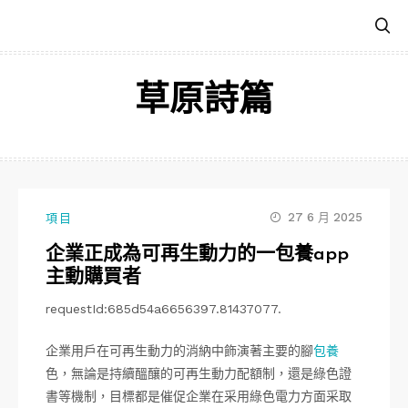
跳
至
主
要
草原詩篇
內
容
27 6 月 2025
項目
企業正成為可再生動力的一包養app
主動購買者
requestId:685d54a6656397.81437077.
企業用戶在可再生動力的消納中飾演著主要的腳
包養
色，無論是持續醞釀的可再生動力配額制，還是綠色證
書等機制，目標都是催促企業在采用綠色電力方面采取