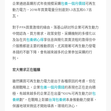
企業通過直購形式年夜規模采購
包養一個月價錢
可再生
動力電力，2018年買賣電量分別達到1.3吉瓦和0.7吉
瓦。
對于PPA買賣激增的緣由，落基山研討所企業可再生動力
中間認為，買方需求、政策安慰、采購機制的多樣化以
及旨在共
包養網心得
享信息與簡化買賣流程的靠得住中
介服務都是主要的推動原因。尤其隨著可再生動力發電
本錢的不斷下降，會有越來越多的企業參加采購的行
列。
宏大需求正在醞釀
雖然購買可再生動力電力是出于各種原因的考慮，但在
長期戰略上，企業
包養一個月價錢
的表現也正在走向積
極，有越來越多的企業正在出臺“100%可再生動力計
包
養網
劃”，在戰略上彰顯
台灣包養網
本身推動動力變革、
保護地球宋微這才開始填表。環境的決心。