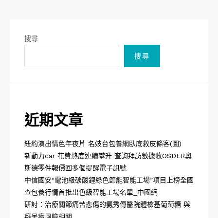
搜尋
搜尋
近期文章
紐約演出情色年夜片 名妓台包養網臥底救皮條客(圖)
新動力car 花費熱度連續攀升 查詢拜訪數據收OSDER奧
斯德零件報價回多個提醒電子訊號
中信國安“電池級碳酸鋰綠色節能智能工場”項目上榜全國
查包養行情首批出色級智能工場名單_中國網
研討：治療關節痛苦悲傷的氨秀傳醫院體檢基葡萄糖 與
癡呆癥風險相關