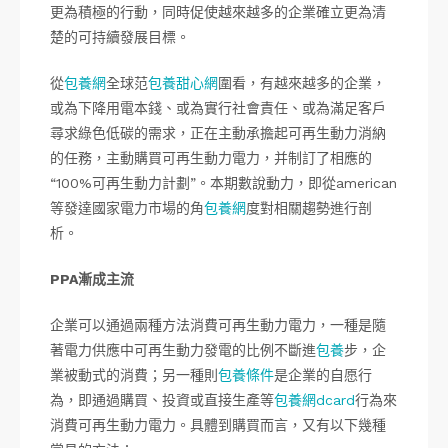
更為積極的行動，同時促使越來越多的企業確立更為清
楚的可持續發展目標。
從
包養網
全球范
包養甜心網
圍看，有越來越多的企業，
或為下降用電本錢、或為實行社會責任、或為滿足客戶
尋求綠色低碳的需求，正在主動承擔起可再生動力消納
的任務，主動購買可再生動力電力，并制訂了相應的
“100%可再生動力計劃”。本期數說動力，即從american
等發達國家電力市場的角
包養網
度對相關趨勢進行剖
析。
PPA漸成主流
企業可以通過兩種方法消費可再生動力電力，一種是隨
著電力供應中可再生動力發電的比例不斷進
包養
步，企
業被動式的消費；另一種則
包養條件
是企業的自愿行
為，即通過購買、投資或直接生產等
包養網dcard
行為來
消費可再生動力電力。具體到購買而言，又有以下幾種