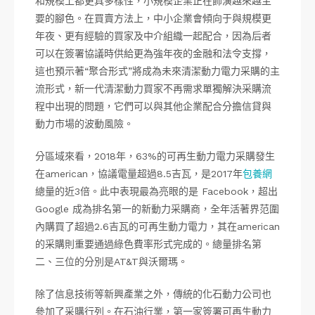
和規模上都更具多樣性，小規模企業正在飾演越來越主
要的腳色。在買賣方法上，中小企業會傾向于與規模更
年夜、更有經驗的買家及中介組織一起配合，因為后者
可以在簽署協議時供給更為強年夜的金融和法令支撐，
這也預示著“聚合形式”將成為未來清潔動力電力采購的主
流形式，新一代清潔動力買家不再需求單獨解決采購流
程中出現的問題，它們可以與其他企業配合分擔信貸與
動力市場的波動風險。
分區域來看，2018年，63%的可再生動力電力采購發生
在american，協議電量超過8.5吉瓦，是2017年
包養網
總量的近3倍。此中表現最為亮眼的是 Facebook，超出
Google 成為排名第一的新動力采購商，全年活著界范圍
內購買了超過2.6吉瓦的可再生動力電力，其在american
的采購則重要通過綠色費率形式完成的。總量排名第
二、三位的分別是AT&T與沃爾瑪。
除了信息技術等新興產業之外，傳統的化石動力公司也
參加了采購行列。在石油行業，第一家簽署可再生動力