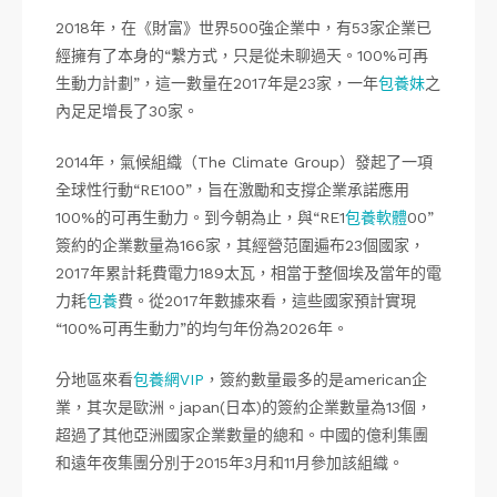
2018年，在《財富》世界500強企業中，有53家企業已
經擁有了本身的“繫方式，只是從未聊過天。100%可再
生動力計劃”，這一數量在2017年是23家，一年
包養妹
之
內足足增長了30家。
2014年，氣候組織（The Climate Group）發起了一項
全球性行動“RE100”，旨在激勵和支撐企業承諾應用
100%的可再生動力。到今朝為止，與“RE1
包養軟體
00”
簽約的企業數量為166家，其經營范圍遍布23個國家，
2017年累計耗費電力189太瓦，相當于整個埃及當年的電
力耗
包養
費。從2017年數據來看，這些國家預計實現
“100%可再生動力”的均勻年份為2026年。
分地區來看
包養網VIP
，簽約數量最多的是american企
業，其次是歐洲。japan(日本)的簽約企業數量為13個，
超過了其他亞洲國家企業數量的總和。中國的億利集團
和遠年夜集團分別于2015年3月和11月參加該組織。