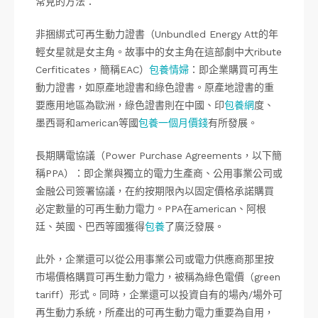
常見的方法：
非捆綁式可再生動力證書（Unbundled Energy Att的年
輕女星就是女主角。故事中的女主角在這部劇中大ribute
Cerfiticates，簡稱EAC）
包養情婦
：即企業購買可再生
動力證書，如原產地證書和綠色證書。原產地證書的重
要應用地區為歐洲，綠色證書則在中國、印
包養網
度、
墨西哥和american等國
包養一個月價錢
有所發展。
長期購電協議（Power Purchase Agreements，以下簡
稱PPA）：即企業與獨立的電力生產商、公用事業公司或
金融公司簽署協議，在約按期限內以固定價格承諾購買
必定數量的可再生動力電力。PPA在american、阿根
廷、英國、巴西等國獲得
包養
了廣泛發展。
此外，企業還可以從公用事業公司或電力供應商那里按
市場價格購買可再生動力電力，被稱為綠色電價（green
tariff）形式。同時，企業還可以投資自有的場內/場外可
再生動力系統，所產出的可再生動力電力重要為自用，