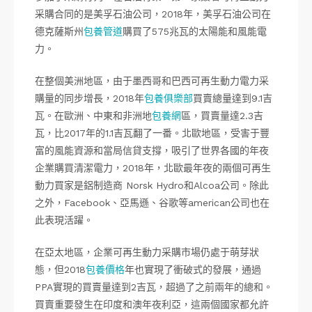
采購合同的是美孚石油公司，2018年，美孚石油公司在
德克薩斯州
包養管道
購買了575兆瓦的太陽能和風能電
力。
在整個美洲地區，由于墨西哥和巴西可再生動力電力采
購量的同步增長，2018年
包養俱樂部
買賣總量達到9.1吉
瓦。在歐洲、中東和非洲地
包養網
區，買賣量達2.3吉
瓦，比2017年的1.1吉瓦翻了一番。北歐地區，受害于豐
富的風能資源和當局信貸支撐，吸引了世界各國的年夜
企業購買清潔電力，2018年，北歐最年夜的兩個可再生
動力買家是鋁制造商 Norsk Hydro和Alcoa公司。除此
之外，Facebook、亞馬遜、谷歌等american公司也在
此表現活躍。
在亞太地區，企業可再生動力采購市場仍處于萌芽狀
態，但2018
包養價格
年也實現了衝破式的發展，通過
PPA實現的買賣量達到2吉瓦，超過了之前兩年的總和。
買賣重要發生在印度和澳年夜利亞，這兩個國家都允許