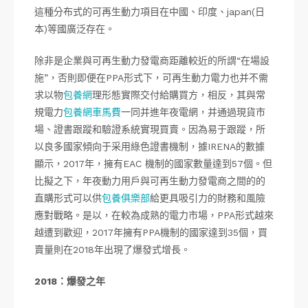
這種分布式的可再生動力項目在中國、印度、japan(日
本)等國廣泛存在。
除非是企業與可再生動力發電商距離較近的所謂“在場設
施”，否則即便在PPA形式下，可再生動力電力也并不需
求以物
包養網
理形態實際交付給購買方，相反，其與常
規電力
包養網車馬費
一同并進年夜電網，并通過現貨市
場、證書跟蹤和驗證系統實現買賣。因為易于跟蹤，所
以良多國家傾向于采用綠色證書機制，據IRENA的數據
顯示，2017年，擁有EAC 機制的國家數量達到57個。但
比擬之下，年夜動力用戶與可再生動力發電商之間的的
直購形式可以供
包養俱樂部
給更具吸引力的財務和風險
應對戰略。是以，在較為成熟的電力市場，PPA形式越來
越遭到歡迎，2017年擁有PPA機制的國家達到35個，買
賣量則在2018年出現了爆發式增長。
2018：爆發之年