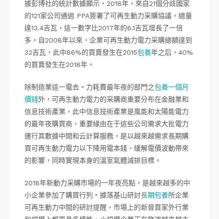
據彭博社的統計數據顯示，2018年，來自21個分歧國家
的121家公司通過 PPA簽署了可再生動力采購協議，總量
達13.4吉瓦，這一數字比2017年的6.1吉瓦增長了一倍
多。自2008年以來，企業可再生動力電力采購總額達到
32吉瓦，此中86%的買賣發生在2015
包養
年之后，40%
的買賣發生在2018年。
除制造業這一電去。力耗費最年夜的部門之
包養一個月
價錢
外，可再生動力電力的采購商重要分布在金融業和
信息技術產業，此中信息技術產業是風能和太陽能電力
的最年夜購買商，重要緣由在于這些公司需求大批電力
運行其數據中間和云計算服務，是以越來越需求長期購
買可再生動力電力以下降用電本錢、緩解電價波動帶來
的影響，同時實現本身的溫室氣體減排目標。
2018年新動力采購市場的一年夜亮點，是越來越多的中
小企業參加了購買行列。據落基山研討
長期包養
所企業
可再生動力中間的研討提醒，市場上的新晉買家外行業