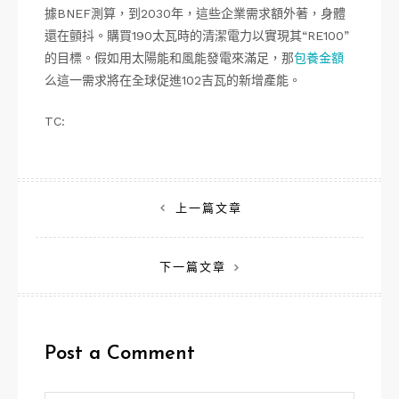
據BNEF測算，到2030年，這些企業需求額外著，身體
還在顫抖。購買190太瓦時的清潔電力以實現其“RE100”
的目標。假如用太陽能和風能發電來滿足，那
包養金額
么這一需求將在全球促進102吉瓦的新增產能。
TC:
文
上一篇文章
章
下一篇文章
導
覽
Post a Comment