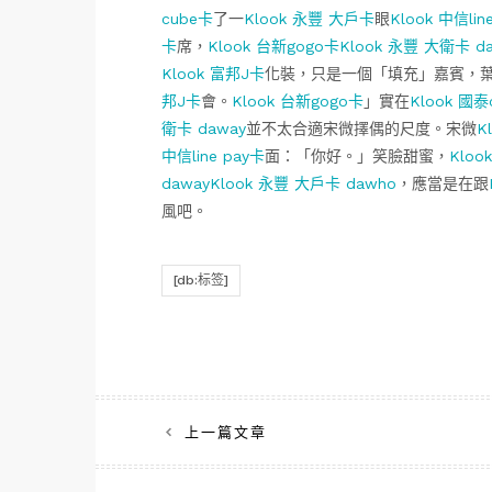
cube卡
了一
Klook 永豐 大戶卡
眼
Klook 中信lin
卡
席，
Klook 台新gogo卡
Klook 永豐 大衛卡 d
Klook 富邦J卡
化裝，只是一個「填充」嘉賓，
邦J卡
會。
Klook 台新gogo卡
」實在
Klook 國泰
衛卡 daway
並不太合適宋微擇偶的尺度。宋微
K
中信line pay卡
面：「你好。」笑臉甜蜜，
Kloo
daway
Klook 永豐 大戶卡 dawho
，應當是在跟
風吧。
[db:标签]
文
上一篇文章
章