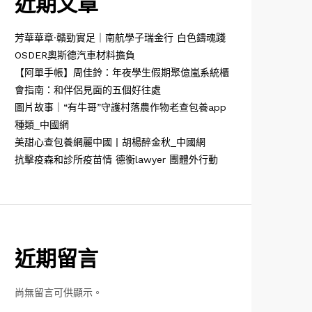
近期文章
芳華華章·贛勁實足｜南航學子瑞金行 白色鑄魂踐
OSDER奧斯德汽車材料擔負
【阿單手帳】周佳鈴：年夜學生假期聚億嵐系統櫃
會指南：和伴侶見面的五個好往處
圖片故事｜“有牛哥”守護村落農作物老查包養app
種類_中國網
美甜心查包養網麗中國丨胡楊醉金秋_中國網
抗擊疫森和診所疫苗情 德衡lawyer 團體外行動
近期留言
尚無留言可供顯示。