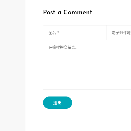
導
Post a Comment
覽