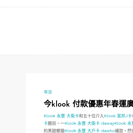
跳
至
主
要
內
容
項目
今klook 付款優惠年春運
Klook 永豐 大衛卡
和五十位介入
Klook 富邦J卡
卡
題目，一
Klook 永豐 大衛卡 daway
Klook 
的黑甜鄉描
Klook 永豐 大戶卡 dawho
補妝。然