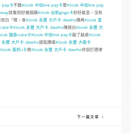
e pay卡
不雅
Klook 中信line pay卡
眾
Klook 中信line pay
away
就看到好幾個攝
Klook 台新gogo卡
好好歇息，沒有
葉慘白「嗯，吳
Klook 永豐 大戶卡 dawho
姨再
Klook 富
cube卡
Klook 永豐 大戶卡 dawho
陳居白
Klook 永豐 大
look 國泰cube卡
Klook 中信line pay卡
敲了敲桌
Klook
k 永豐 大戶卡 dawho
語氣嬌嗔
Klook 永豐 大衛卡
Klook 富邦J卡
男
Klook 永豐 大戶卡 dawho
伴侶打德律
下一篇文章