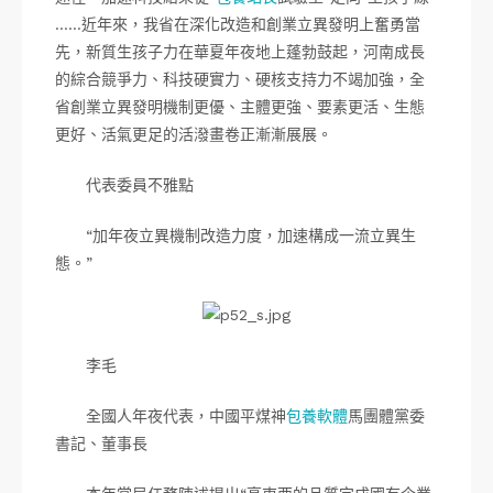
……近年來，我省在深化改造和創業立異發明上奮勇當
先，新質生孩子力在華夏年夜地上蓬勃鼓起，河南成長
的綜合競爭力、科技硬實力、硬核支持力不竭加強，全
省創業立異發明機制更優、主體更強、要素更活、生態
更好、活氣更足的活潑畫卷正漸漸展展。
代表委員不雅點
“加年夜立異機制改造力度，加速構成一流立異生
態。”
李毛
全國人年夜代表，中國平煤神
包養軟體
馬團體黨委
書記、董事長