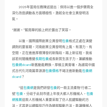
2025年當局任務陳述提出：保持以進一個步驟周全
深化改造調動各方面積極性，激起全社會立異發明活
氣。
“謝謝。”藍雨華的臉上終於露出了笑容。
以後，國際國際創業立異發明
包養
格式正處在演變
調劑的要害期，河南創業立異發明有上風、有潛力、有
空間，正在進進厚積薄發的新階段。踏上新征程，我省
該若何隨機應變
長期包養
成長新質生孩子力，兼顧推動
包養網dcard
新舊動能轉換，厚植立異膏壤，為譜寫中國
式古代化河南篇章源源
包養價格
不竭注進新動能
包養網
dcard
？
“這
包養網
是我們研發
包養
的一款主流產物‘行者二
號’
包養
，分歧于此刻市道上年夜大都人形機械人，
包養
網推薦
這款人形機械人重要采取了仿人肌腱驅動的方
法，尤其是以繩驅技巧作為腿部驅動方法，能讓機械人