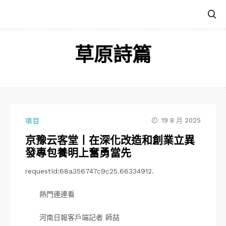
跳
至
主
要
草原詩篇
內
容
19 8 月 2025
項目
京豫云客堂丨在深化改造和創業立異
發專包養明上奮勇當先
requestId:68a356747c9c25.66334912.
熱門連連看
河南日報客戶端記者 師喆