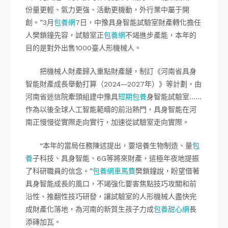
份量更輕、氣力更強、活動更機動，外行業中屬于開
創。”3月
包養網
7日，中豫具身智能試驗室財產轉化擔任
人樊鎖鐘先容，試驗室正
包養網
不竭進步產能，本年的
目的是對外出售1000臺人形機械人。
把機械人財產歸入重點財產鏈，制訂《河南省具身
智能財產成長舉動打算（2024—2027年）》等計劃，由
河南省迷信院牽頭組建中豫具
短期包養
身智能試驗室……
作為以後全球人工智能範疇的前沿熱門，具身智能在河
南正慢慢從實際走向實行，加速從試驗室走向實際。
“本年的當局任務陳述提出，要培養生物制造、量
包
養
子科技、具身智能、6G等將來財產，這極年夜地提振
了科研職員的信念。”
包養網車馬費
樊鎖鐘說，盼望借著
具身智能成長的風口，不竭強化要害焦點技巧攻關和前
沿性、推翻性技巧研發，讓試驗室的人形機械人盡快完
成財產化落地，為河南的新質生孩子力成
包養甜心網
長
添磚加瓦。