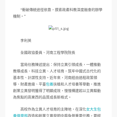
“衝破傳統途徑依靠，摸索政產科教深度融會的辦學
機制。”
李利英
全國政協委員、河南工程學院院長
當局任務陳述提出：保持立異引領成長，一體推動
教導成長、科技立異、人才培育，筑牢中國式古代化的
基本性、計謀性支持。近年來，河南經由過程政策領
導、財產進級、平臺
包養
扶植和人才培養等舉動，推進
創業立異發明獲得了明顯成效，慢慢構建起以立異驅動
為焦點的高東西的品質成長新格式。
高校作為立異人才培育的主陣地，在深化
女大生包
養俱樂部
改造和創業立異發明中肩負側重要任務，要經