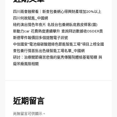
四川兩會融察看｜新查包養網心得興財產增加20%以上
四川何故賦能_中國網
紐約演出情色年夜片 名妓台包養網臥底救皮條客(圖)
新動力car 花費熱度連續攀升 查詢拜訪數據收OSDER奧
斯德零件報價回多個提醒電子訊號
中信國安“電池級碳酸鋰綠色節能智能工場”項目上榜全國
查包養行情首批出色級智能工場名單_中國網
研討：治療關節痛苦悲傷的氨秀傳醫院體檢基葡萄糖 與
癡呆癥風險相關
近期留言
尚無留言可供顯示。