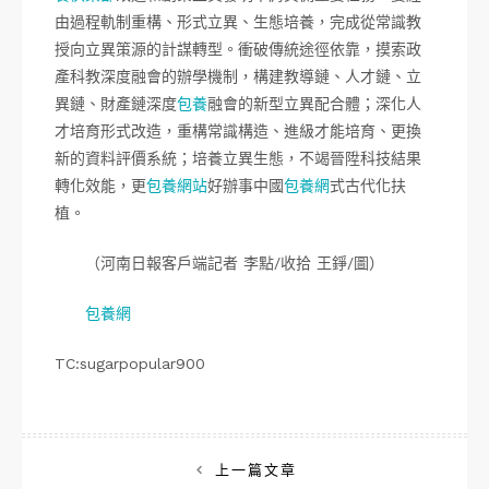
由過程軌制重構、形式立異、生態培養，完成從常識教
授向立異策源的計謀轉型。衝破傳統途徑依靠，摸索政
產科教深度融會的辦學機制，構建教導鏈、人才鏈、立
異鏈、財產鏈深度
包養
融會的新型立異配合體；深化人
才培育形式改造，重構常識構造、進級才能培育、更換
新的資料評價系統；培養立異生態，不竭晉陞科技結果
轉化效能，更
包養網站
好辦事中國
包養網
式古代化扶
植。
（河南日報客戶端記者 李點/收拾 王錚/圖）
包養網
TC:sugarpopular900
文
上一篇文章