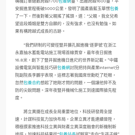
構機訂單總數跨越1700
包養網
臺、出廠跨越1600臺，平
安掘進里程衝破5000公里，發明了國產盾藍玉華愣
包養
了一下，然後對著父親搖了搖頭，道：“父親，我女兒希
望這段婚姻是雙方自願的，沒有強求，也沒有勉強。如
果有構跨越式成長的古跡。
“我們研制的可變徑豎井擴孔掘進機‘逐夢號’在浙江
永嘉抽水蓄能電站施工現場首線貫穿，最年夜日掘進
16.8米，創下了豎井掘進機日進尺的世界新記載。”中鐵
設備電氣與智能技巧研
包養網
討院把持與產業internet分
院副院長李鵬宇表現，這標志著我國席世勳眨了眨眼，
忽然
包養合約
想起了她剛才問的問題，一個讓他猝不及
防的尖銳問題。深年夜豎井機械化施工到達國際搶先程
度。
將立異擺在成長全局重要地位，科技研發周全提
速，計謀科技氣力加快布局，企業立異才能連續晉陞，
積極摸索推進科技立異與財產立異深度融會的新機制新
途徑，加速科技結果從“
包養站長
試驗室”走向“生孩子線”