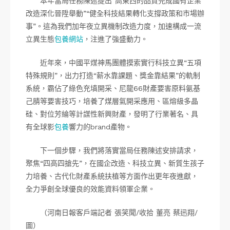
本年當局任務陳述提出“高東西的品質完成國有企業
改造深化晉陞舉動”“健全科技結果轉化支撐政策和市場辦
事”。這為我們加年夜立異機制改造力度，加速構成一流
立異生態
包養網站
，注進了強盛動力。
近年來，中國平煤神馬團體摸索實行科技立異“五項
特殊規則”，出力打造“薪水靠課題、獎金靠結果”的軌制
系統，霸佔了綠色充填開采、尼龍66財產要害原料氨基
己腈等要害技巧，培養了煤層氣開采應用、區熔級多晶
硅、對位芳綸等計謀性新興財產，發明了行業著名、具
有全球影
包養
響力的brand產物。
下一個步驟，我們將落實當局任務陳述安排請求，
聚焦“四高四搶先”，在國企改造、科技立異、新質生孩子
力培養、古代化財產系統扶植等方面作出更年夜進獻，
全力爭創全球優良的效能資料領軍企業。
（河南日報客戶端記者 張笑聞/收拾 董亮 蔡迅翔/
圖）