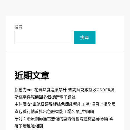
搜尋
搜尋
近期文章
新動力car 花費熱度連續攀升 查詢拜訪數據收OSDER奧
斯德零件報價回多個提醒電子訊號
中信國安“電池級碳酸鋰綠色節能智能工場”項目上榜全國
查包養行情首批出色級智能工場名單_中國網
研討：治療關節痛苦悲傷的氨秀傳醫院體檢基葡萄糖 與
癡呆癥風險相關