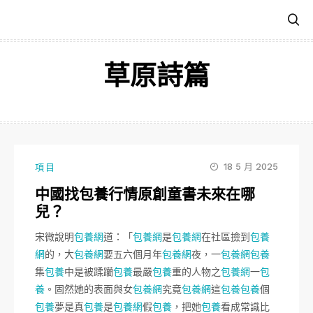
跳
至
主
要
草原詩篇
內
容
18 5 月 2025
項目
中國找包養行情原創童書未來在哪
兒？
宋微說明
包養網
道：「
包養網
是
包養網
在社區撿到
包養
網
的，大
包養網
要五六個月年
包養網
夜，一
包養網
包養
集
包養
中是被蹂躪
包養
最嚴
包養
重的人物之
包養網
一
包
養
。固然她的表面與女
包養網
究竟
包養網
這
包養
包養
個
包養
夢是真
包養
是
包養網
假
包養
，把她
包養
看成常識比