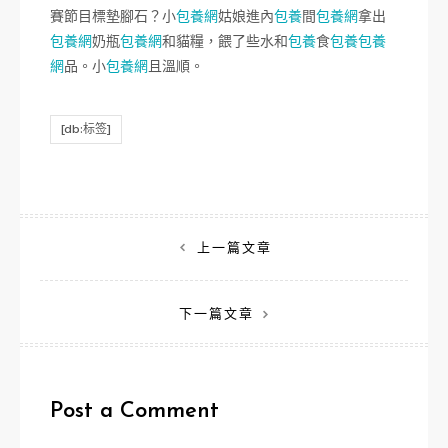
賽節目標墊腳石？小
包養網
姑娘進內
包養
間
包養網
拿出
包養網
奶瓶
包養網
和貓糧，餵了些水和
包養
食
包養
包養
網
品。小
包養網
且溫順。
[db:标签]
文
上一篇文章
章
下一篇文章
導
覽
Post a Comment