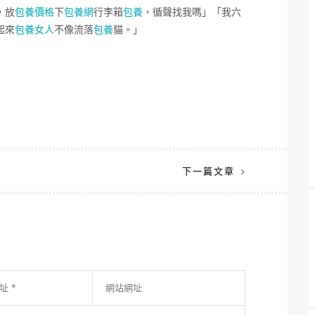
，放
包養價格
下
包養網
行李箱
包養
，循聲找我嗎」「我六
起來
包養女人
不像流落
包養
貓。」
下一篇文章