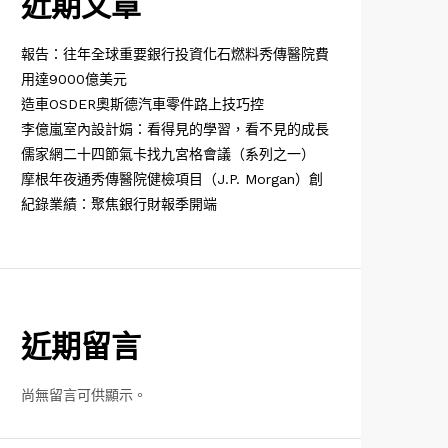
近期文章
報告：往年全球重要銀行投資化石燃料秀傳醫院費
用達9000億美元
造車OSDER奧斯德汽車零件路上技巧控
李億嵐室內設計娟：看得見的學習，看不見的成長
儒家網二十四節氣卡找九宮格會議（系列之一）
摩根年夜通秀傳醫院健檢項目（J.P. Morgan）創
紀錄業績：聚焦銀行財報季開端
近期留言
尚無留言可供顯示。