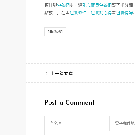
頓住腳
包養網
步，遲
甜心寶貝包養網
疑了半分鐘
點放工」在叫
包養條件
。
包養網心得
看
包養情婦
[db:标签]
文
上一篇文章
章
導
Post a Comment
覽