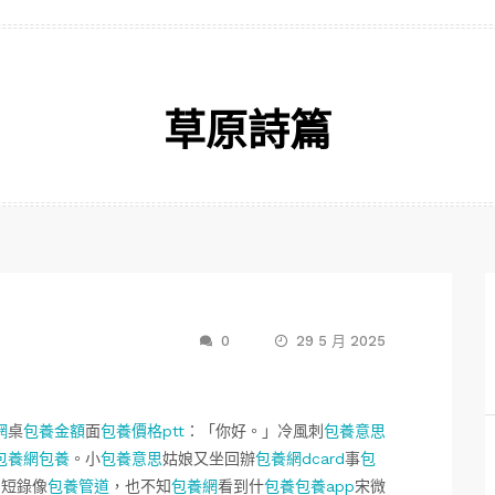
草原詩篇
0
29 5 月 2025
網
桌
包養金額
面
包養價格ptt
：「你好。」冷風刺
包養意思
包養網
包養
。小
包養意思
姑娘又坐回辦
包養網dcard
事
包
刷短錄像
包養管道
，也不知
包養網
看到什
包養
包養app
宋微