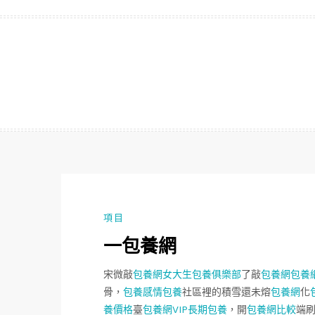
跳
至
主
要
內
容
項目
一包養網
宋微敲
包養網
女大生包養俱樂部
了敲
包養網
包養
骨，
包養感情
包養
社區裡的積雪還未熔
包養網
化
養價格
臺
包養網VIP
長期包養
，開
包養網比較
端