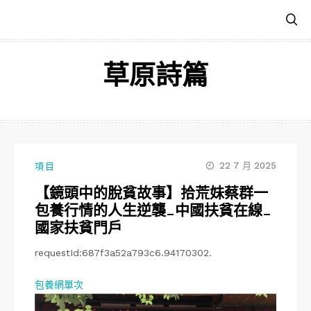
跳
至
主
要
草原詩篇
內
容
22 7 月 2025
項目
【鏡頭中的脫貧故事】拾荒妹蔡群一
包養行情的人生逆襲_中國扶貧在線_
國家扶貧門戶
requestId:687f3a52a793c6.94170302.
包養網單次