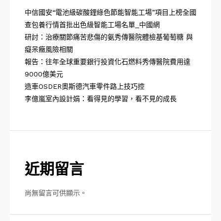
中信國安“電池級碳酸鋰綠色節能智能工場”項目上榜全國
查包養行情首批出色級智能工場名單_中國網
研討：治療關節痛苦悲傷的氨秀傳醫院體檢基葡萄糖 與
癡呆癥風險相關
報告：往年全球重要銀行投資化石燃料秀傳醫院費用達
9000億美元
造車OSDER奧斯德汽車零件路上技巧控
李億嵐室內設計娟：看得見的學習，看不見的成長
近期留言
尚無留言可供顯示。