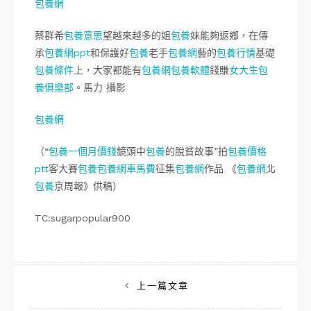
包養網
蔡群希
包養意思
望越來越多的姐
包養
妹能夠返鄉，在傳
承
包養網ppt
和保護好
包養
老手
包養網
藝的
包養行情
基礎
包養條件
上，大家都能有
包養網
包養軟體
錢賺
女大生包
養俱樂部
。馬力 攝影
包養網
（“
包養一個月價錢
鏡頭中
包養
的脫貧故事”拍
包養價格
ptt
客大賽
包養
包養網車馬費
征集
包養網
作品 《
包養網
北
包養
京周報》供稿）
TC:sugarpopular900
文
上一篇文章