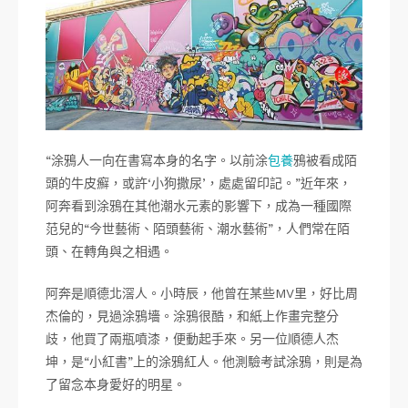
“涂鴉人一向在書寫本身的名字。以前涂
包養
鴉被看成陌
頭的牛皮癬，或許‘小狗撒尿’，處處留印記。”近年來，
阿奔看到涂鴉在其他潮水元素的影響下，成為一種國際
范兒的“今世藝術、陌頭藝術、潮水藝術”，人們常在陌
頭、在轉角與之相遇。
阿奔是順德北滘人。小時辰，他曾在某些MV里，好比周
杰倫的，見過涂鴉墻。涂鴉很酷，和紙上作畫完整分
歧，他買了兩瓶噴漆，便動起手來。另一位順德人杰
坤，是“小紅書”上的涂鴉紅人。他測驗考試涂鴉，則是為
了留念本身愛好的明星。