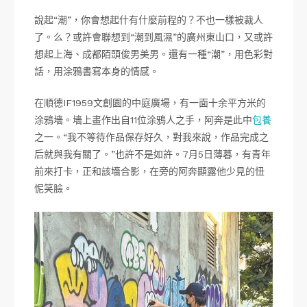
說起“潮”，你會想起什有什麼前程的？不也一樣被裁人
了。么？或許會聯想到“潮到風濕”的廣州東山口，又或許
想起上海、成都陌頭俊男美男。還有一種“潮”，用色彩對
話，用涂鴉書寫本身的情感。
在順德IF1959文創園的中庭廣場，有一面十余平方米的
涂鴉墻。墻上畫作出自11位涂鴉人之手，阿奔是此中
包養
之一。“我不等待作品保存好久，對我來說，作品完成之
后就與我有關了。”也許不是如許。7月5日薄暮，有青年
前來打卡，正和該墻合影，在旁的阿奔顯露他少見的忸
怩笑臉。