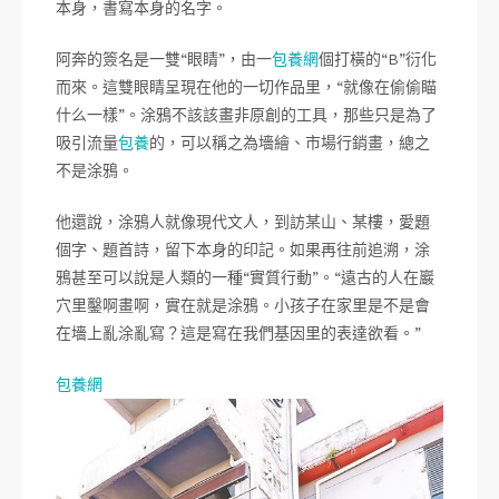
本身，書寫本身的名字。
阿奔的簽名是一雙“眼睛”，由一
包養網
個打橫的“B”衍化
而來。這雙眼睛呈現在他的一切作品里，“就像在偷偷瞄
什么一樣”。涂鴉不該該畫非原創的工具，那些只是為了
吸引流量
包養
的，可以稱之為墻繪、市場行銷畫，總之
不是涂鴉。
他還說，涂鴉人就像現代文人，到訪某山、某樓，愛題
個字、題首詩，留下本身的印記。如果再往前追溯，涂
鴉甚至可以說是人類的一種“實質行動”。“遠古的人在巖
穴里鑿啊畫啊，實在就是涂鴉。小孩子在家里是不是會
在墻上亂涂亂寫？這是寫在我們基因里的表達欲看。”
包養網