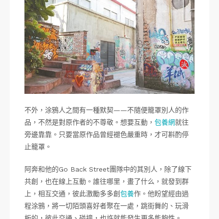
不外，涂鴉人之間有一種默契——不隨便籠罩別人的作
品，不然是對原作者的不尊敬。想要互動，
包養網
就往
旁邊靠靠。只要當原作品曾經褪色嚴重時，才可斟酌停
止籠罩。
阿奔和他的Go Back Street團隊中的其別人，除了線下
共創，也在線上互動。誰往哪里，畫了什么，就發到群
上，相互交通，彼此激勵多多創
包養
作。他盼望經由過
程涂鴉，將一切陌頭喜好者聚在一處，跳街舞的、玩滑
板的，彼此交通、碰撞，也許就能發生更多能夠性。