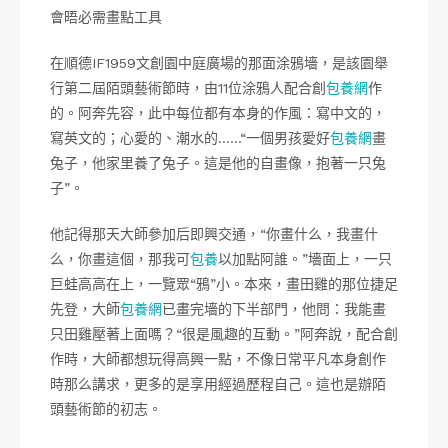
會晤必需畫點工具
在順德IF1959文創園中庭廣場的那面涂鴉墻，是該園舉
行第二屆陌頭藝術節時，由11位涂鴉人配合創
包養網
作
的。阿奔先容，此中每位都有本身的作風：寫中文的，
寫英文的；心愛的、潮水的……“一個男孩愛好
包養網
畫
兔子，他家里養了兔子。這是他的自畫像，抱著一只兔
子”。
他記得那天大師參加后即興交通，“你畫什么，我畫什
么，你畫這個，那我可
包養
以加點阿誰。”墻面上，一只
巨蛙高高在上，一覽眾“鴉”小。本來，畫田雞的那位捷足
先登，大師
包養網
已畫完墻的下半部門，他問：我能畫
只田雞壓著上面嗎？“很是風趣的互動。”阿奔說，配合創
作時，大師都想玩得高興一點，不像日常平凡本身創作
時那么講求，更多的是享用經過歷程自己。這也是辦陌
頭藝術節的初志。