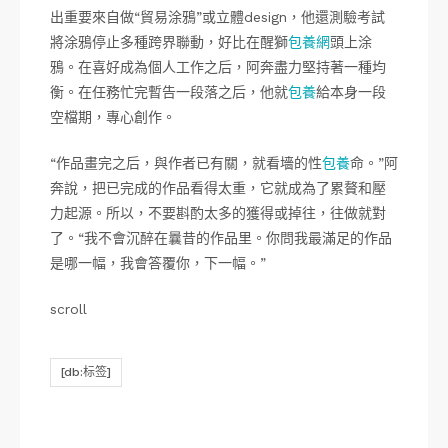
出重要來自做“貿易涂鴉”或立體design，他還測驗考試
將涂鴉停止多種跨界聯動，好比在醒獅
包養網
頭上涂
鴉。在喜好成為個人工作之后，阿奔盡力堅持著一種均
衡。在任務忙完暫告一段落之后，他就
包養
給本身一段
空檔期，專心創作。
“作品畫完之后，與作者已有關，就看墻的性
包養
命。”阿
奔說，把已完成的作品看得太重，它就成為了累贅和壓
力起源。所以，不要斟酌太多的獲得或掉往，往做就對
了。“我不會沉醉在曩昔的作品里。你問我最滿足的作品
是哪一幅，我會答覆你，下一幅。”
scroll
[db:标签]