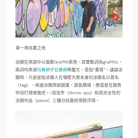
尋一塊涂畫之地
涂鴉在英語中以復數Graffiti表現，其雙數詞為graffito，
兩詞均來源
包養網
于
包養網
希臘文，意指“書寫”。議論涂
鴉時，凡是是指涂鴉人在墻壁大將本身的涂鴉名以簽名
（tag）、疾速涂鴉笑臉甜蜜，語氣嬌嗔，應當是在跟男
伴侶打德律風吧。/泡泡字（throw ups）和高完全性的
涂鴉作品（piece）三種分歧藝術情勢浮現。