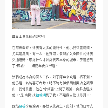
尋覓本身涂鴉的能夠性
在阿奔看來，涂鴉有太多的能夠性。他小我常畫鳥類，
尤其是鳳凰。有一次，他到河北餐與加入全國性的涂鴉
交通運動，思慮什么才幹夠代表本身的城市，于是想到
了“鳳城”——順德年夜良街道。
涂鴉成為本身的個人工作，對于阿奔來說是一樁不測。
他仍是一名純喜好者時，時不時有伴侶因新開店之類緣
由，找他往畫；他在“小紅書”上開了賬號，良多機遇找
他。“是‘商機’找
包養網
到了我，不是我自動往尋覓。”
既然
包養
享用涂鴉，那就以此為生。此刻，他的日常支