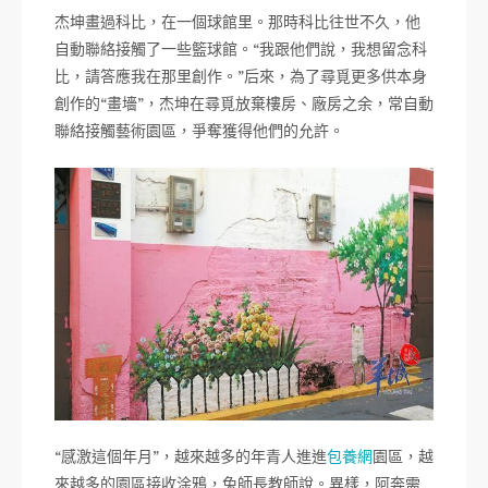
杰坤畫過科比，在一個球館里。那時科比往世不久，他
自動聯絡接觸了一些籃球館。“我跟他們說，我想留念科
比，請答應我在那里創作。”后來，為了尋覓更多供本身
創作的“畫墻”，杰坤在尋覓放棄樓房、廠房之余，常自動
聯絡接觸藝術園區，爭奪獲得他們的允許。
“感激這個年月”，越來越多的年青人進進
包養網
園區，越
來越多的園區接收涂鴉，兔師長教師說。異樣，阿奔需