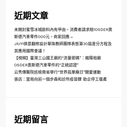
近期文章
未開封蜜雪冰城飲料內有甲由，消費者請求賠1OSDER奧
斯德汽車零件000元，商家回應→
JIUYI俱意翻修設計華珠教師團隊表態第30屆差分方程及
其應用國際會議！
【視頻】臺灣三山國王廟的“流量密碼”：揭陽祖廟
OSDER奧斯德汽車零件的“正統認證”
云秀傳醫院巡檢南省舉行“世界孤單癥日”關愛運動
張店：當局向前一個步森和診所疫苗驟 助企停工復產
近期留言