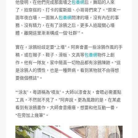
他發明，在他們完成那面墻之
包養網
后，舞蹈的人來
了，拍穿搭的、打卡的蜜斯姐、小哥哥們來了。“原來一
面年夜白墻，一面無人
包養網
問津的墻，沒有內在的事
務、沒有精力，在有了涂鴉之后，更多人追蹤關心墻
體，離開這里漸漸構成一個‘社群’”。
實在，涂鴉紛歧定要“上墻”。阿奔會畫一些涂鴉作風的手
稿，或在帽子、鞋子、滑板、文具等
包養網
物件上創
作。他有一隊友，家中簡直一切物品都有涂鴉陳跡。“這
是涂鴉人的慣性，也是一種弊病，看到某物就不由得想
要做個標誌”。
“‘涂友’，粵語稱為‘噴友’。大師以漆會友，會晤必需畫點
工具，不然就不見了。”阿奔說。更為風趣的是，在某處
看到有涂鴉畫作，大師會意癢癢，想要和他互動一番，
“在旁加上幾筆”。