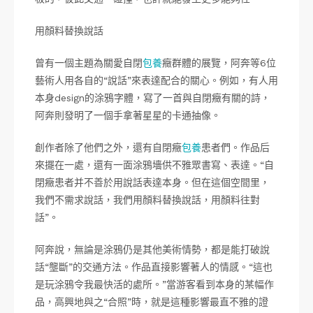
用顏料替換說話
曾有一個主題為關愛自閉
包養
癥群體的展覽，阿奔等6位
藝術人用各自的“說話”來表達配合的關心。例如，有人用
本身design的涂鴉字體，寫了一首與自閉癥有關的詩，
阿奔則發明了一個手拿著星星的卡通抽像。
創作者除了他們之外，還有自閉癥
包養
患者們。作品后
來擺在一處，還有一面涂鴉墻供不雅眾書寫、表達。“自
閉癥患者并不善於用說話表達本身。但在這個空間里，
我們不需求說話，我們用顏料替換說話，用顏料往對
話”。
阿奔說，無論是涂鴉仍是其他美術情勢，都是能打破說
話“壟斷”的交通方法。作品直接影響著人的情感。“這也
是玩涂鴉令我最快活的處所。”當游客看到本身的某幅作
品，高興地與之“合照”時，就是這種影響最直不雅的證