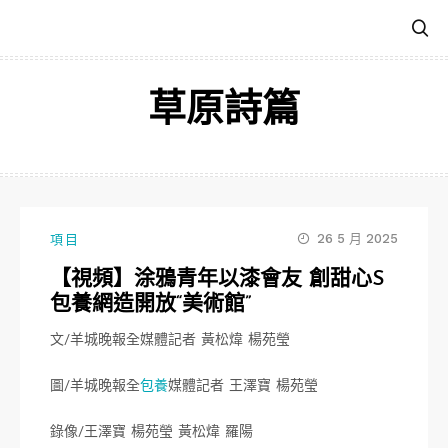
跳
至
主
要
草原詩篇
內
容
26 5 月 2025
項目
【視頻】涂鴉青年以漆會友 創甜心S
包養網造開放“美術館”
文/羊城晚報全媒體記者 黃松煒 楊苑瑩
圖/羊城晚報全
包養
媒體記者 王澤寶 楊苑瑩
錄像/王澤寶 楊苑瑩 黃松煒 羅陽