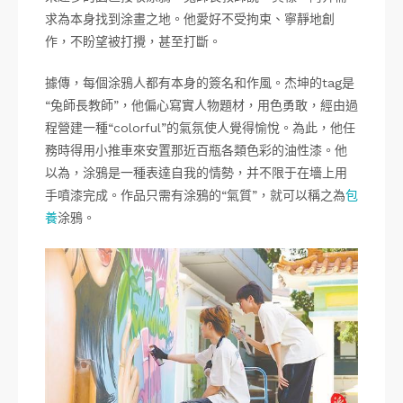
求為本身找到涂畫之地。他愛好不受拘束、寧靜地創
作，不盼望被打攪，甚至打斷。
據傳，每個涂鴉人都有本身的簽名和作風。杰坤的tag是
“兔師長教師”，他偏心寫實人物題材，用色勇敢，經由過
程營建一種“colorful”的氣氛使人覺得愉悅。為此，他任
務時得用小推車來安置那近百瓶各類色彩的油性漆。他
以為，涂鴉是一種表達自我的情勢，并不限于在墻上用
手噴漆完成。作品只需有涂鴉的“氣質”，就可以稱之為
包
養
涂鴉。