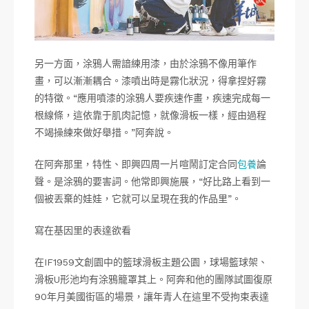
另一方面，涂鴉人需諳練用漆，由於涂鴉不像用筆作
畫，可以漸漸耦合。漆噴出時是霧化狀況，得拿捏好霧
的特徵。“應用噴漆的涂鴉人要疾速作畫，疾速完成每一
根線條，這依靠于肌肉記憶，就像滑板一樣，經由過程
不竭操練來做好舉措。”阿奔說。
在阿奔那里，特性、即興四周一片喧鬧訂定合同
包養
論
聲。是涂鴉的要害詞。他常即興施展，“好比路上看到一
個被丟棄的娃娃，它就可以呈現在我的作品里”。
寫在基因里的表達欲看
在IF1959文創園中的籃球滑板主題公園，球場籃球架、
滑板U形池均有涂鴉籠罩其上。阿奔和他的團隊試圖復原
90年月美國街區的場景，讓年青人在這里不受拘束表達