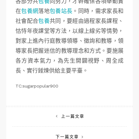
各部分共
包養
同努力，才幹確保各項舉動實
在
包養網
落地
包養站長
。同時，需求家長和
社會配合
包養
共同，要經由過程家長課程、
怙恃年夜課堂等方法，以線上線劣等情勢，
對家上進內行庭教導領導、徵詢和教導，領
導家長把握迷信的教導理念和方式。要施展
各方資本氣力，為先生開闢視野、周全成
長、實行錘煉供給主要平臺。
TC:sugarpopular900
文
上一篇文章
章
下一篇文章