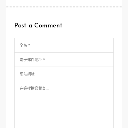
導
覽
Post a Comment