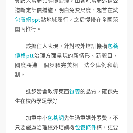
費歸入當局領導價治理，由各地當局迷信公
道斷定計價措施，明白免費尺度，起首在試
包養網ppt
點地域履行，之后慢慢在全國范
圍內推行。
該擔任人表現，針對校外培訓機構
包養
價格ptt
治理方面呈現的新情形、新題目，
國度將進一個步驟完美相干法令律例和軌
制。
進步黌舍教導東西
包養
的品質，確保先
生在校內學足學好
加重中小
包養網
先生過重課外累贅，不
只要嚴厲治理校外培訓機
包養條件
構，更要