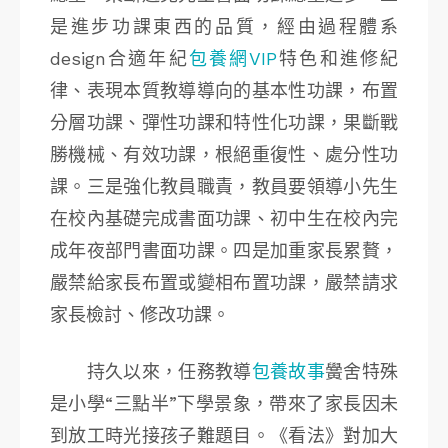
是進步功課東西的品質，經由過程體系
design合適年紀
包養網VIP
特色和進修紀
律、表現本質教導導向的基本性功課，布置
分層功課、彈性功課和特性化功課，果斷戰
勝機械、有效功課，根絕重復性、處分性功
課。三是強化教員職責，教員要領導小先生
在校內基礎完成書面功課、初中生在校內完
成年夜部門書面功課。四是加重家長累贅，
嚴禁給家長布置或變相布置功課，嚴禁請求
家長檢討、修改功課。
持久以來，任務教導
包養故事
黌舍特殊
是小學“三點半”下學景象，帶來了家長因未
到放工時光接孩子難題目。《看法》對加大