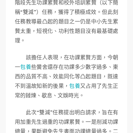
階段先生功課累贅和校外培訓累贅（以下簡
稱“雙減”）任務，獲得了積極成效。但此刻
任務教導最凸起的題目之一仍是中小先生累
贅太重，短視化、功利性題目沒有最基礎處
理。
該擔任人表現，在功課累贅方面，今朝
一
包養
些黌舍還存在功課多少數字過多、東
西的品質不高、效能同化等凸起題目，既達
不到溫故知新的後果，
包養
又占用了先生正
常的錘煉、歇息、文娛時光。
此次“雙減”任務提出明白請求，旨在有
用加重先生過重的功課累贅。一是削減功課
總量，果斷避免先生書面功課總量過多。二