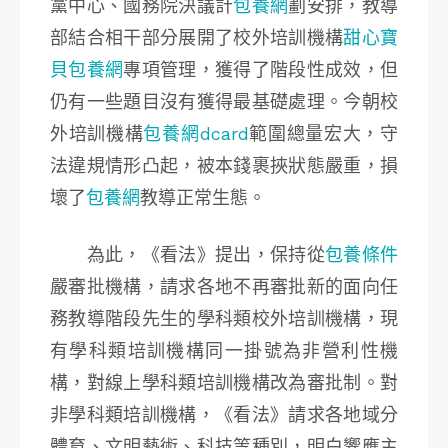
黨中心、國務院決議計
包養網
劃安排，教導
部結合相干部分展開了校外培訓機構
甜心寶
貝包養網
專項管理，獲得了階段性成效，但
仍有一些題目沒有獲得最基礎處理。今朝校
外培訓機構
包養網dcard
範圍總量宏大，守
法違規情形凸起，被本錢裹挾狀態嚴重，損
壞了
包養網
教導正常生態。
為此，《看法》提出，保持從
包養條件
嚴審批機構，請求各地不再審批新的面向任
務教導階段先生的學科類校外培訓機構，現
有學科類培訓機構同一掛號為非營利性機
構，對線上學科類培訓機構改為審批制。對
非學科類培訓機構，《看法》請求各地域分
體育、文明藝術、科技等種別，明白響應主