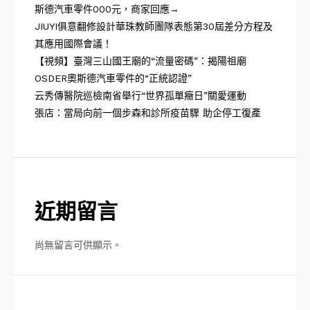
斯德汽車零件000元，商家回應→
JIUYI俱意翻修設計華珠教師團隊表態第30屆差分方程及
其應用國際會議！
【視頻】臺灣三山國王廟的“流量密碼”：揭陽祖廟
OSDER奧斯德汽車零件的“正統認證”
云秀傳醫院巡檢南省舉行“世界孤單癥日”關愛運動
張店：當局向前一個步森和診所疫苗驟 助企停工復產
近期留言
尚無留言可供顯示。