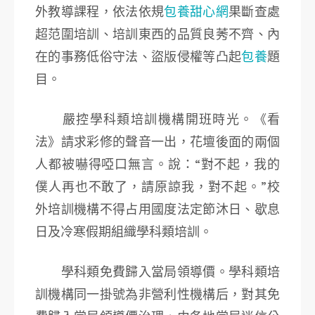
外教導課程，依法依規
包養甜心網
果斷查處
超范圍培訓、培訓東西的品質良莠不齊、內
在的事務低俗守法、盜版侵權等凸起
包養
題
目。
嚴控學科類培訓機構開班時光。《看
法》請求彩修的聲音一出，花壇後面的兩個
人都被嚇得啞口無言。說：“對不起，我的
僕人再也不敢了，請原諒我，對不起。”校
外培訓機構不得占用國度法定節沐日、歇息
日及冷寒假期組織學科類培訓。
學科類免費歸入當局領導價。學科類培
訓機構同一掛號為非營利性機構后，對其免