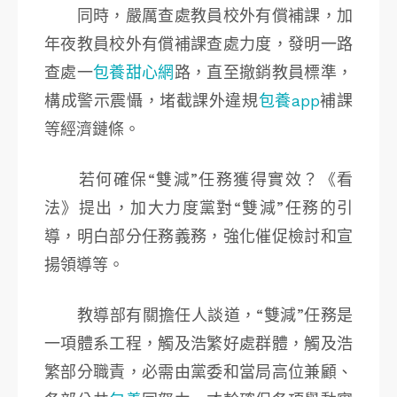
同時，嚴厲查處教員校外有償補課，加
年夜教員校外有償補課查處力度，發明一路
查處一
包養甜心網
路，直至撤銷教員標準，
構成警示震懾，堵截課外違規
包養app
補課
等經濟鏈條。
若何確保“雙減”任務獲得實效？《看
法》提出，加大力度黨對“雙減”任務的引
導，明白部分任務義務，強化催促檢討和宣
揚領導等。
教導部有關擔任人談道，“雙減”任務是
一項體系工程，觸及浩繁好處群體，觸及浩
繁部分職責，必需由黨委和當局高位兼顧、