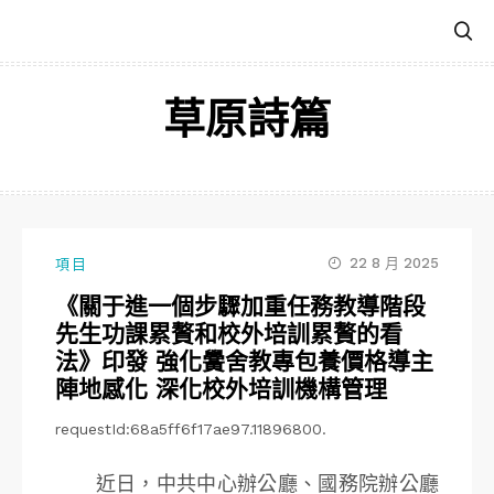
跳
至
主
要
草原詩篇
內
容
22 8 月 2025
項目
《關于進一個步驟加重任務教導階段
先生功課累贅和校外培訓累贅的看
法》印發 強化黌舍教專包養價格導主
陣地感化 深化校外培訓機構管理
requestId:68a5ff6f17ae97.11896800.
近日，中共中心辦公廳、國務院辦公廳