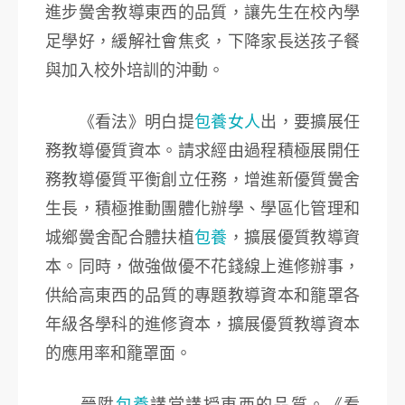
進步黌舍教導東西的品質，讓先生在校內學
足學好，緩解社會焦炙，下降家長送孩子餐
與加入校外培訓的沖動。
《看法》明白提
包養女人
出，要擴展任
務教導優質資本。請求經由過程積極展開任
務教導優質平衡創立任務，增進新優質黌舍
生長，積極推動團體化辦學、學區化管理和
城鄉黌舍配合體扶植
包養
，擴展優質教導資
本。同時，做強做優不花錢線上進修辦事，
供給高東西的品質的專題教導資本和籠罩各
年級各學科的進修資本，擴展優質教導資本
的應用率和籠罩面。
晉陞
包養
講堂講授東西的品質。《看