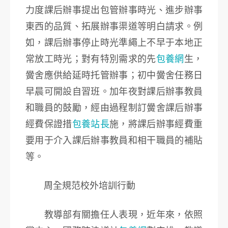
力度課后辦事提出包管辦事時光、進步辦事
東西的品質、拓展辦事渠道等明白請求。例
如，課后辦事停止時光準繩上不早于本地正
常放工時光；對有特別需求的先
包養網
生，
黌舍應供給延時托管辦事；初中黌舍任務日
早晨可開設自習班。加年夜對課后辦事教員
和職員的鼓勵，經由過程制訂黌舍課后辦事
經費保證措
包養站長
施，將課后辦事經費重
要用于介入課后辦事教員和相干職員的補貼
等。
周全規范校外培訓行動
教導部有關擔任人表現，近年來，依照